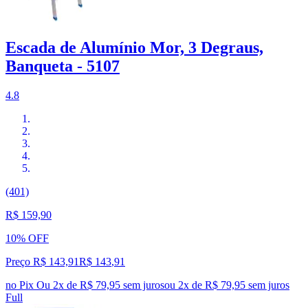
Escada de Alumínio Mor, 3 Degraus,
Banqueta - 5107
4.8
(401)
R$ 159,90
10% OFF
Preço R$ 143,91
R$
143
,
91
no Pix
Ou 2x de R$ 79,95 sem juros
ou
2
x de
R$ 79,95
sem juros
Full