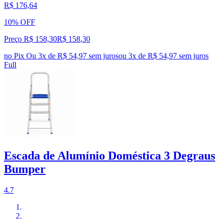
R$ 176,64
10% OFF
Preço R$ 158,30
R$
158
,
30
no Pix
Ou 3x de R$ 54,97 sem juros
ou
3
x de
R$ 54,97
sem juros
Full
Escada de Alumínio Doméstica 3 Degraus
Bumper
4.7