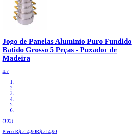
Jogo de Panelas Alumínio Puro Fundido
Batido Grosso 5 Peças - Puxador de
Madeira
4.7
(102)
Preço R$ 214,90
R$
214
,
90