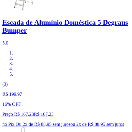
Escada de Alumínio Doméstica 5 Degraus
Bumper
5.0
(3)
R$ 199,97
16% OFF
Preço R$ 167,23
R$
167
,
23
no Pix
Ou 2x de R$ 88,95 sem juros
ou
2
x de
R$ 88,95
sem juros