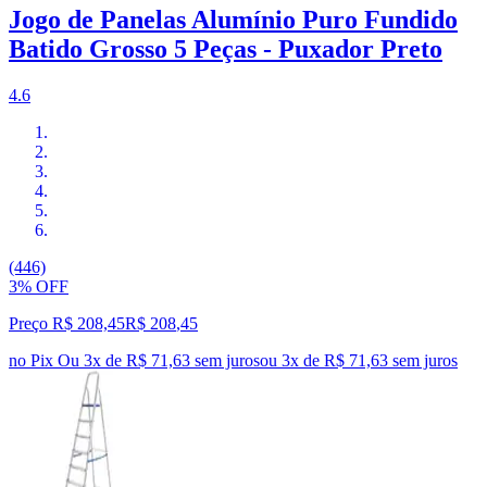
Jogo de Panelas Alumínio Puro Fundido
Batido Grosso 5 Peças - Puxador Preto
4.6
(446)
3% OFF
Preço R$ 208,45
R$
208
,
45
no Pix
Ou 3x de R$ 71,63 sem juros
ou
3
x de
R$ 71,63
sem juros