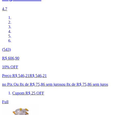
4.7
(543)
R$ 606,90
10% OFF
Preço R$ 546,21
R$
546
,
21
no Pix
Ou 8x de R$ 75,86 sem juros
ou
8
x de
R$ 75,86
sem juros
Cupom R$ 25 OFF
Full