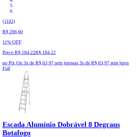
(1102)
R$ 206,60
11% OFF
Preço R$ 184,22
R$
184
,
22
no Pix
Ou 3x de R$ 63,97 sem juros
ou
3
x de
R$ 63,97
sem juros
Full
Escada Alumínio Dobrável 8 Degraus
Botafogo