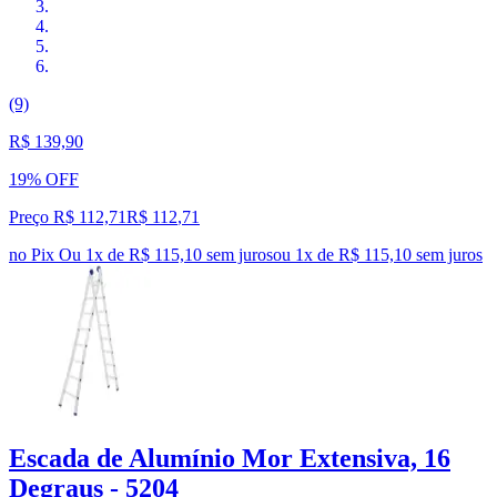
(9)
R$ 139,90
19% OFF
Preço R$ 112,71
R$
112
,
71
no Pix
Ou 1x de R$ 115,10 sem juros
ou
1
x de
R$ 115,10
sem juros
Escada de Alumínio Mor Extensiva, 16
Degraus - 5204