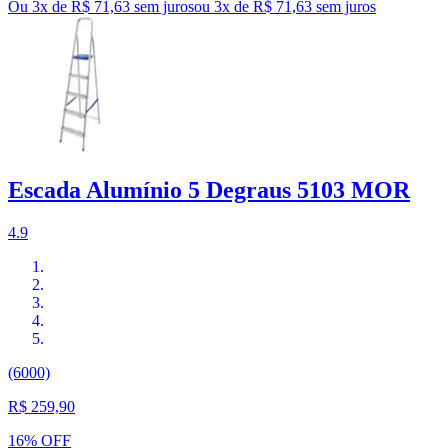
Ou 3x de R$ 71,63 sem juros
ou
3
x de
R$ 71,63
sem juros
Escada Alumínio 5 Degraus 5103 MOR
4.9
(6000)
R$ 259,90
16% OFF