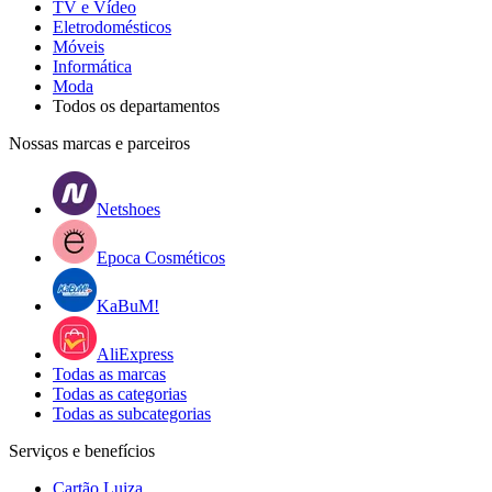
TV e Vídeo
Eletrodomésticos
Móveis
Informática
Moda
Todos os departamentos
Nossas marcas e parceiros
Netshoes
Epoca Cosméticos
KaBuM!
AliExpress
Todas as marcas
Todas as categorias
Todas as subcategorias
Serviços e benefícios
Cartão Luiza