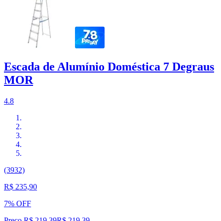
Escada de Alumínio Doméstica 7 Degraus
MOR
4.8
(3932)
R$ 235,90
7% OFF
Preço R$ 219,39
R$
219
,
39