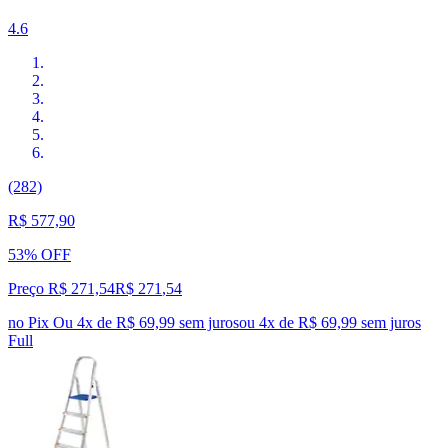
4.6
(282)
R$ 577,90
53% OFF
Preço R$ 271,54
R$
271
,
54
no Pix
Ou 4x de R$ 69,99 sem juros
ou
4
x de
R$ 69,99
sem juros
Full