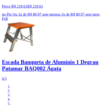
Preço R$ 218,61
R$
218
,
61
no Pix
Ou 3x de R$ 80,97 sem juros
ou
3
x de
R$ 80,97
sem juros
Full
Escada Banqueta de Alumínio 1 Degrau
Patamar BAQ002 Ágata
4.5