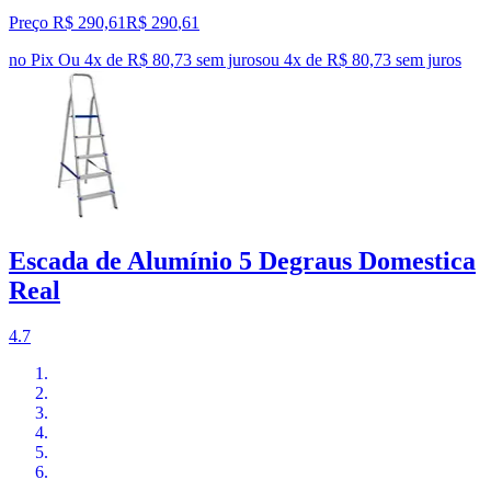
Preço R$ 290,61
R$
290
,
61
no Pix
Ou 4x de R$ 80,73 sem juros
ou
4
x de
R$ 80,73
sem juros
Escada de Alumínio 5 Degraus Domestica
Real
4.7