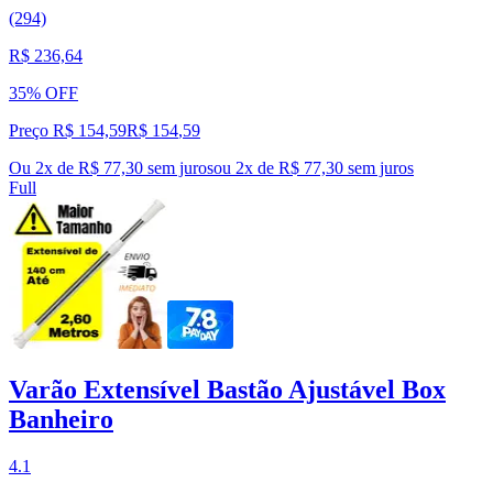
(294)
R$ 236,64
35% OFF
Preço R$ 154,59
R$
154
,
59
Ou 2x de R$ 77,30 sem juros
ou
2
x de
R$ 77,30
sem juros
Full
Varão Extensível Bastão Ajustável Box
Banheiro
4.1