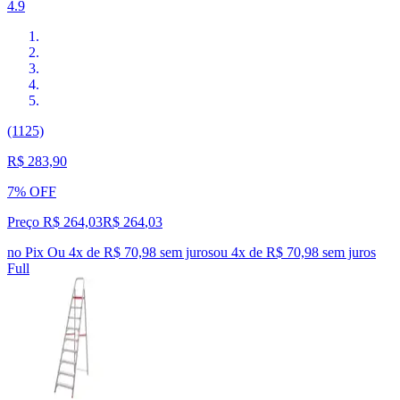
4.9
(1125)
R$ 283,90
7% OFF
Preço R$ 264,03
R$
264
,
03
no Pix
Ou 4x de R$ 70,98 sem juros
ou
4
x de
R$ 70,98
sem juros
Full