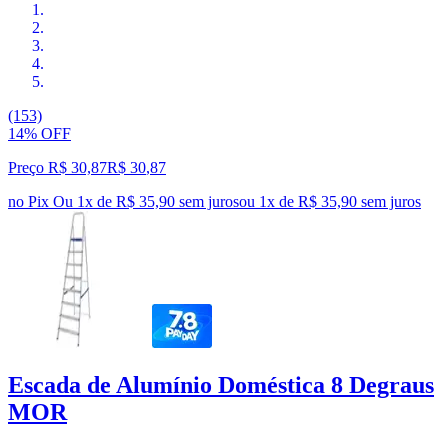
(153)
14% OFF
Preço R$ 30,87
R$
30
,
87
no Pix
Ou 1x de R$ 35,90 sem juros
ou
1
x de
R$ 35,90
sem juros
Escada de Alumínio Doméstica 8 Degraus
MOR