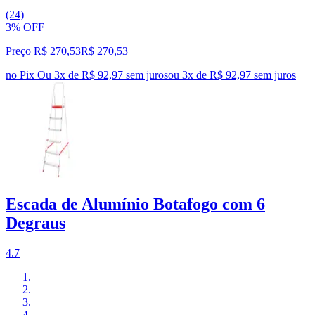
(24)
3% OFF
Preço R$ 270,53
R$
270
,
53
no Pix
Ou 3x de R$ 92,97 sem juros
ou
3
x de
R$ 92,97
sem juros
Escada de Alumínio Botafogo com 6
Degraus
4.7