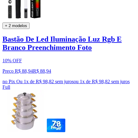
+ 2 modelos
Bastão De Led Iluminação Luz Rgb E
Branco Preenchimento Foto
10% OFF
Preço R$ 88,94
R$
88
,
94
no Pix
Ou 1x de R$ 98,82 sem juros
ou
1
x de
R$ 98,82
sem juros
Full