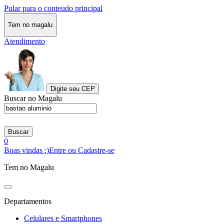
Pular para o conteudo principal
Tem no magalu
Atendimento
Digite seu CEP
Buscar no Magalu
Buscar
0
Boas vindas :)
Entre ou Cadastre-se
Tem no Magalu
Departamentos
Celulares e Smartphones