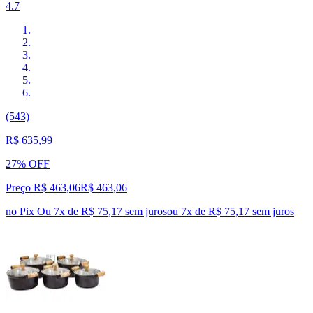
4.7
(543)
R$ 635,99
27% OFF
Preço R$ 463,06
R$
463
,
06
no Pix
Ou 7x de R$ 75,17 sem juros
ou
7
x de
R$ 75,17
sem juros