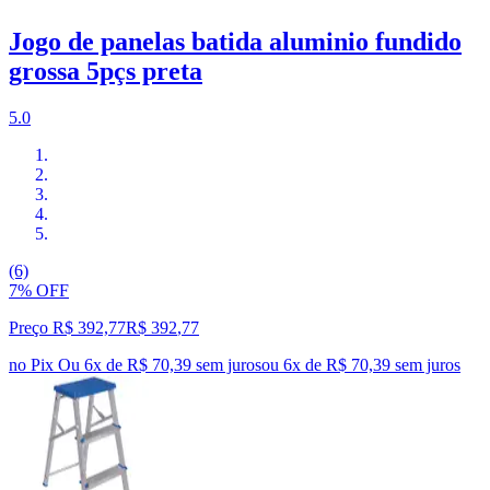
Jogo de panelas batida aluminio fundido
grossa 5pçs preta
5.0
(6)
7% OFF
Preço R$ 392,77
R$
392
,
77
no Pix
Ou 6x de R$ 70,39 sem juros
ou
6
x de
R$ 70,39
sem juros