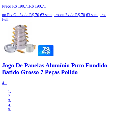
Preço R$ 190,71
R$
190
,
71
no Pix
Ou 3x de R$ 70,63 sem juros
ou
3
x de
R$ 70,63
sem juros
Full
Jogo De Panelas Alumínio Puro Fundido
Batido Grosso 7 Peças Polido
4.1