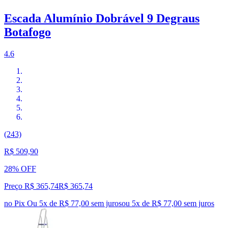
Escada Alumínio Dobrável 9 Degraus
Botafogo
4.6
(243)
R$ 509,90
28% OFF
Preço R$ 365,74
R$
365
,
74
no Pix
Ou 5x de R$ 77,00 sem juros
ou
5
x de
R$ 77,00
sem juros