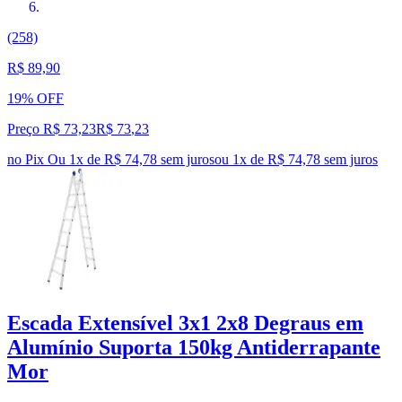
(258)
R$ 89,90
19% OFF
Preço R$ 73,23
R$
73
,
23
no Pix
Ou 1x de R$ 74,78 sem juros
ou
1
x de
R$ 74,78
sem juros
Escada Extensível 3x1 2x8 Degraus em
Alumínio Suporta 150kg Antiderrapante
Mor