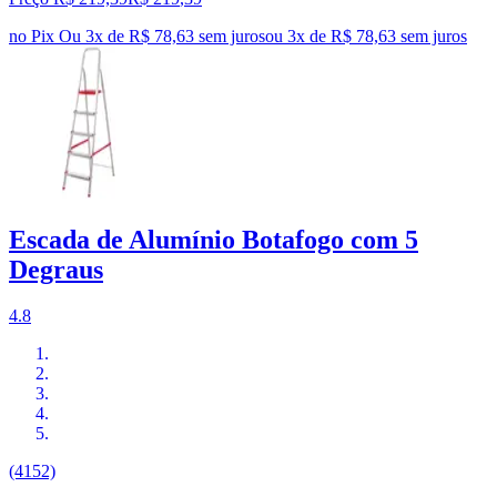
no Pix
Ou 3x de R$ 78,63 sem juros
ou
3
x de
R$ 78,63
sem juros
Escada de Alumínio Botafogo com 5
Degraus
4.8
(4152)