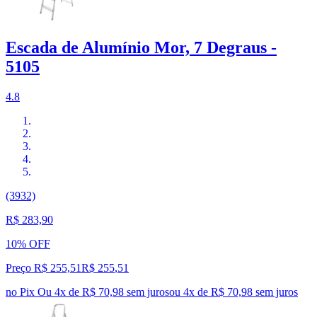
Escada de Alumínio Mor, 7 Degraus -
5105
4.8
(3932)
R$ 283,90
10% OFF
Preço R$ 255,51
R$
255
,
51
no Pix
Ou 4x de R$ 70,98 sem juros
ou
4
x de
R$ 70,98
sem juros