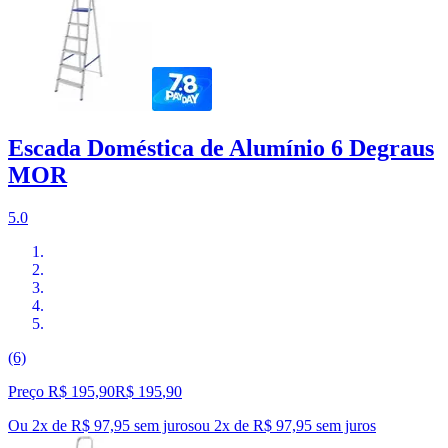
Escada Doméstica de Alumínio 6 Degraus
MOR
5.0
(6)
Preço R$ 195,90
R$
195
,
90
Ou 2x de R$ 97,95 sem juros
ou
2
x de
R$ 97,95
sem juros