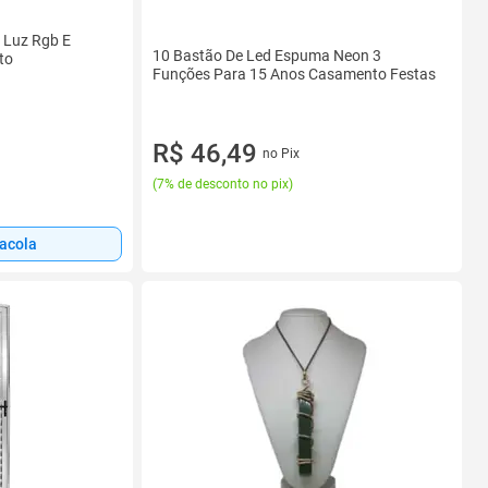
 Luz Rgb E
10 Bastão De Led Espuma Neon 3
to
Funções Para 15 Anos Casamento Festas
R$ 46,49
no Pix
(
7% de desconto no pix
)
sacola