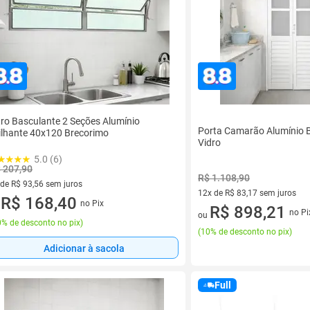
tro Basculante 2 Seções Alumínio
Porta Camarão Alumínio
ilhante 40x120 Brecorimo
Vidro
5.0 (6)
 207,90
R$ 1.108,90
 de R$ 93,56 sem juros
12x de R$ 83,17 sem juros
ez de R$ 93,56 sem juros
R$ 168,40
no Pix
u
12 vez de R$ 83,17 sem juros
R$ 898,21
no Pi
ou
% de desconto no pix
)
(
10% de desconto no pix
)
Adicionar à sacola
Full