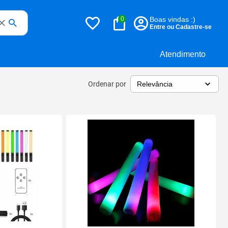
0
Boas vindas :)
Entre ou Cadastre-se
Atendimento
Ordenar por