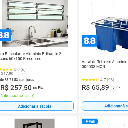
tro Basculante Alumínio Brilhante 2
ções 60x150 Brecorimo
Varal de Teto em Alumíni
006033 MOR
5.0 (6)
 317,90
4.7 (93)
 de R$ 71,53 sem juros
R$ 65,89
ez de R$ 71,53 sem juros
R$ 257,50
no Pix
no Pix
u
% de desconto no pix
)
Adicionar à 
Adicionar à sacola
Full