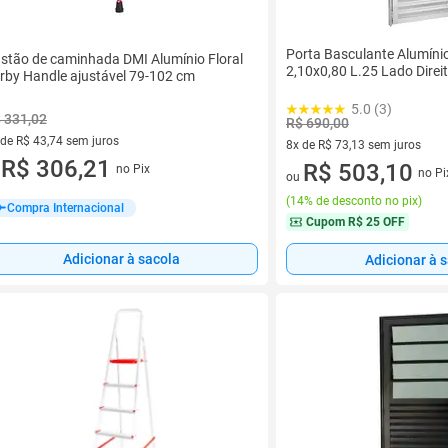
Porta Basculante Alumínio
stão de caminhada DMI Alumínio Floral
2,10x0,80 L.25 Lado Direi
rby Handle ajustável 79-102 cm
5.0 (3)
 331,02
R$ 690,00
 de R$ 43,74 sem juros
8x de R$ 73,13 sem juros
ez de R$ 43,74 sem juros
R$ 306,21
8 vez de R$ 73,13 sem juros
R$ 503,10
no Pix
no Pi
u
ou
(
14% de desconto no pix
)
Compra Internacional
Cupom
R$ 25 OFF
Adicionar à sacola
Adicionar à 