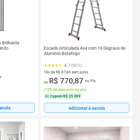
 Brilhante
Escada Articulada 4x4 com 16 Degraus de
erdo
Alumínio Botafogo
4.7 (921)
10x de R$ 87,60 sem juros
x
10 vez de R$ 87,60 sem juros
R$ 770,87
no Pix
ou
(
12% de desconto no pix
)
Cupom
R$ 25 OFF
sacola
Adicionar à sacola