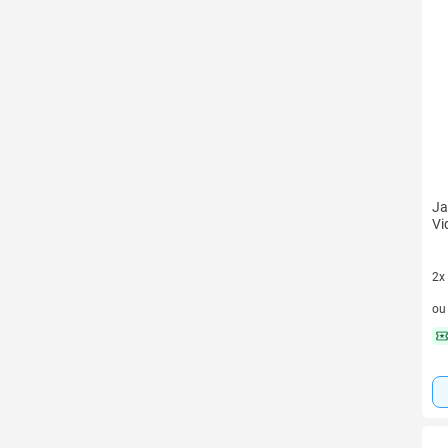
Ja
Vi
2x
2 v
o