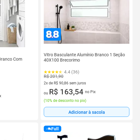
Vitro Basculante Alumínio Branco 1 Seção
 Branco Com
40X100 Brecorimo
4.4 (36)
R$ 201,90
2x de R$ 90,86 sem juros
2 vez de R$ 90,86 sem juros
R$ 163,54
no Pix
ou
x
(
10% de desconto no pix
)
Adicionar à sacola
Full