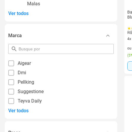
Malas
Ba
Ver todos
Bl
R$
Marca
4x
4 v
pesquisar
o
por
(
5%
filtro
Aigear
Dmi
Pellking
Suggestione
Teyva Daily
Ver todos