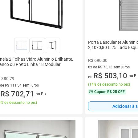
Porta Basculante Alumínio
2,10x0,80 L.25 Lado Esqu
nela 2 Folhas Vidro Alumínio Brilhante,
R$ 690,00
anco ou Preto Linha 18 Modular
8x de R$ 73,13 sem juros
8 vez de R$ 73,13 sem juros
R$ 503,10
no Pi
ou
 880,79
(
14% de desconto no pix
)
 de R$ 111,54 sem juros
Cupom
R$ 25 OFF
ez de R$ 111,54 sem juros
R$ 702,71
no Pix
u
% de desconto no pix
)
Adicionar à 