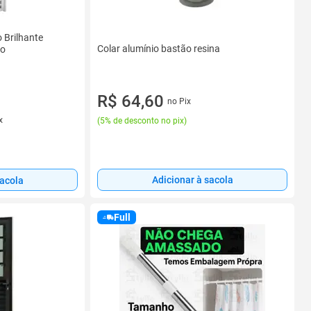
 Brilhante
Colar alumínio bastão resina
to
R$ 64,60
no Pix
x
(
5% de desconto no pix
)
Adicionar à sacola
sacola
Full