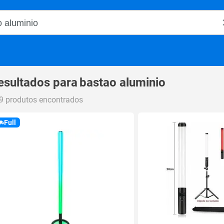
o Magalu
esultados para
bastao aluminio
9 produtos encontrados
Full