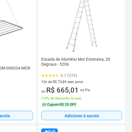
Escada de Alumínio Mor Extensiva, 20
Degraus - 5206
1,20M 006034 MOR
4.7 (576)
10x de R$ 73,89 sem juros
10 vez de R$ 73,89 sem juros
R$ 665,01
no Pix
ou
(
10% de desconto no pix
)
Cupom
R$ 25 OFF
sacola
Adicionar à sacola
Full