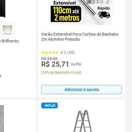
Varão Extensível Para Cortina de Banheiro
2m Alumínio Pressão
 Brilhante,
4.2 (48)
R$ 99,90
R$ 25,71
no Pix
(
14% de desconto no pix
)
x
Adicionar à sacola
Full