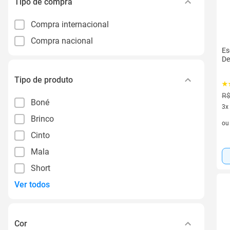
Tipo de compra
Compra internacional
Compra nacional
Es
De
Tipo de produto
R$
Boné
3x
Brinco
3 v
o
Cinto
Mala
Short
Ver todos
Cor