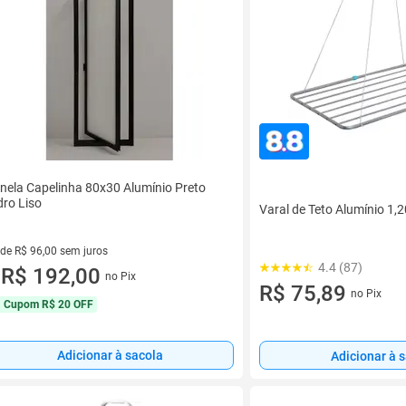
nela Capelinha 80x30 Alumínio Preto
dro Liso
Varal de Teto Alumínio 
 de R$ 96,00 sem juros
4.4 (87)
ez de R$ 96,00 sem juros
R$ 192,00
no Pix
u
R$ 75,89
no Pix
Cupom
R$ 20 OFF
Adicionar à sacola
Adicionar à 