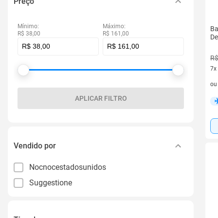
Preço
Mínimo:
Máximo:
Ba
R$ 38,00
R$ 161,00
De
R$
7x
7 v
o
APLICAR FILTRO
Vendido por
Nocnocestadosunidos
Suggestione