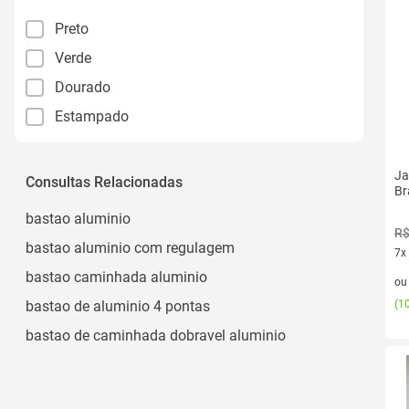
Preto
Verde
Dourado
Estampado
Ja
Consultas Relacionadas
Br
bastao aluminio
R$
bastao aluminio com regulagem
7x
7 v
bastao caminhada aluminio
o
bastao de aluminio 4 pontas
(
10
bastao de caminhada dobravel aluminio