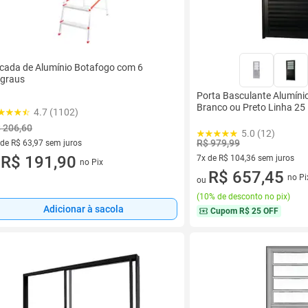
cada de Alumínio Botafogo com 6
graus
Porta Basculante Alumínio
Branco ou Preto Linha 25
4.7 (1102)
 206,60
5.0 (12)
R$ 979,99
 de R$ 63,97 sem juros
ez de R$ 63,97 sem juros
R$ 191,90
7x de R$ 104,36 sem juros
no Pix
u
7 vez de R$ 104,36 sem juros
R$ 657,45
no Pi
ou
(
10% de desconto no pix
)
Adicionar à sacola
Cupom
R$ 25 OFF