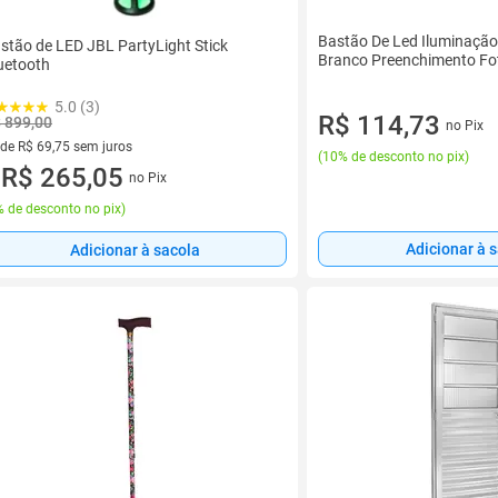
Bastão De Led Iluminação
stão de LED JBL PartyLight Stick
Branco Preenchimento Fo
uetooth
5.0 (3)
R$ 114,73
 899,00
no Pix
 de R$ 69,75 sem juros
(
10% de desconto no pix
)
ez de R$ 69,75 sem juros
R$ 265,05
no Pix
u
 de desconto no pix
)
Adicionar à 
Adicionar à sacola