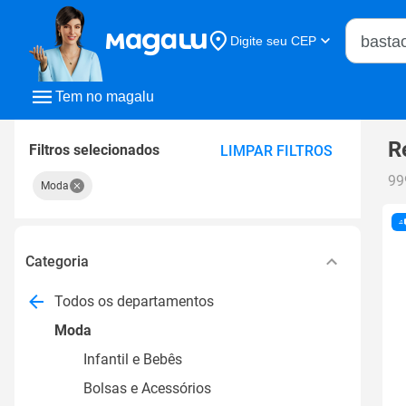
Buscar n
Digite seu CEP
Buscar
Tem no magalu
R
Filtros selecionados
LIMPAR FILTROS
99
Moda
Categoria
Todos os departamentos
Moda
Infantil e Bebês
Bolsas e Acessórios