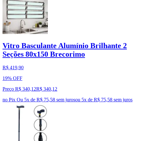
Vitro Basculante Alumínio Brilhante 2
Seções 80x150 Brecorimo
R$ 419,90
19% OFF
Preço R$ 340,12
R$
340
,
12
no Pix
Ou 5x de R$ 75,58 sem juros
ou
5
x de
R$ 75,58
sem juros