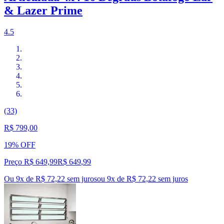
& Lazer Prime
4.5
(33)
R$ 799,00
19% OFF
Preço R$ 649,99
R$
649
,
99
Ou 9x de R$ 72,22 sem juros
ou
9
x de
R$ 72,22
sem juros