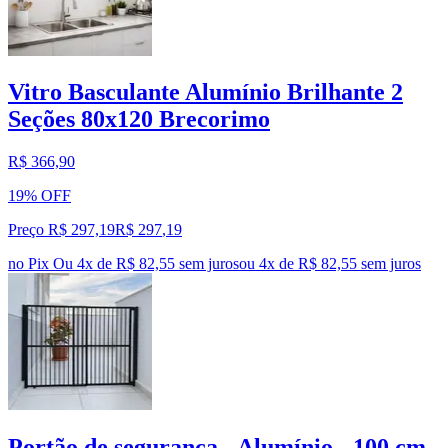
Vitro Basculante Alumínio Brilhante 2
Seções 80x120 Brecorimo
R$ 366,90
19% OFF
Preço R$ 297,19
R$
297
,
19
no Pix
Ou 4x de R$ 82,55 sem juros
ou
4
x de
R$ 82,55
sem juros
Portão de segurança - Alumínio - 100 cm