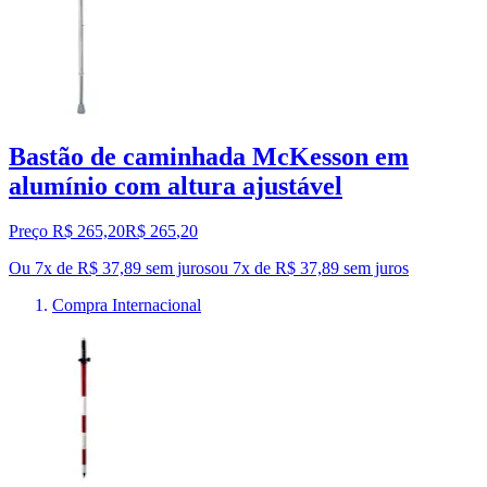
Bastão de caminhada McKesson em
alumínio com altura ajustável
Preço R$ 265,20
R$
265
,
20
Ou 7x de R$ 37,89 sem juros
ou
7
x de
R$ 37,89
sem juros
Compra Internacional