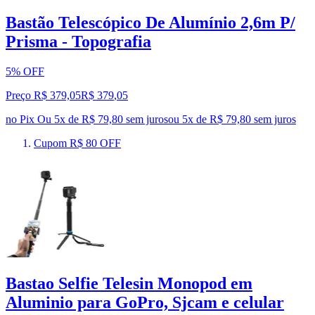
Bastão Telescópico De Alumínio 2,6m P/
Prisma - Topografia
5% OFF
Preço R$ 379,05
R$
379
,
05
no Pix
Ou 5x de R$ 79,80 sem juros
ou
5
x de
R$ 79,80
sem juros
Cupom R$ 80 OFF
Bastao Selfie Telesin Monopod em
Aluminio para GoPro, Sjcam e celular