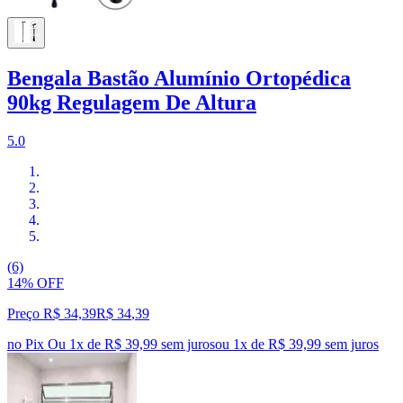
Bengala Bastão Alumínio Ortopédica
90kg Regulagem De Altura
5.0
(6)
14% OFF
Preço R$ 34,39
R$
34
,
39
no Pix
Ou 1x de R$ 39,99 sem juros
ou
1
x de
R$ 39,99
sem juros