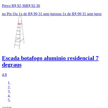
Preço R$ 92,36
R$
92
,
36
no Pix
Ou 1x de R$ 99,31 sem juros
ou
1
x de
R$ 99,31
sem juros
Escada botafogo aluminio residencial 7
degraus
4.8