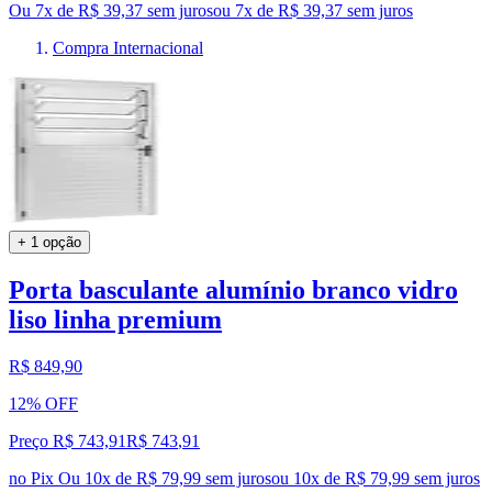
Ou 7x de R$ 39,37 sem juros
ou
7
x de
R$ 39,37
sem juros
Compra Internacional
+ 1 opção
Porta basculante alumínio branco vidro
liso linha premium
R$ 849,90
12% OFF
Preço R$ 743,91
R$
743
,
91
no Pix
Ou 10x de R$ 79,99 sem juros
ou
10
x de
R$ 79,99
sem juros