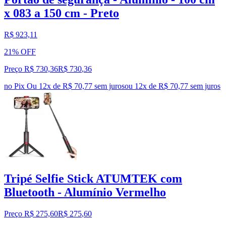
x 083 a 150 cm - Preto
R$ 923,11
21% OFF
Preço R$ 730,36
R$
730
,
36
no Pix
Ou 12x de R$ 70,77 sem juros
ou
12
x de
R$ 70,77
sem juros
Tripé Selfie Stick ATUMTEK com
Bluetooth - Alumínio Vermelho
Preço R$ 275,60
R$
275
,
60