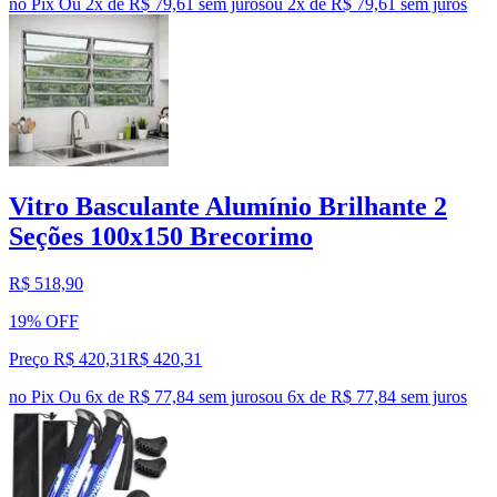
no Pix
Ou 2x de R$ 79,61 sem juros
ou
2
x de
R$ 79,61
sem juros
Vitro Basculante Alumínio Brilhante 2
Seções 100x150 Brecorimo
R$ 518,90
19% OFF
Preço R$ 420,31
R$
420
,
31
no Pix
Ou 6x de R$ 77,84 sem juros
ou
6
x de
R$ 77,84
sem juros