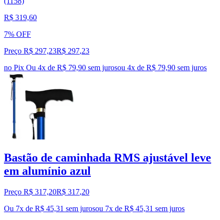
(1158)
R$ 319,60
7% OFF
Preço R$ 297,23
R$
297
,
23
no Pix
Ou 4x de R$ 79,90 sem juros
ou
4
x de
R$ 79,90
sem juros
Bastão de caminhada RMS ajustável leve
em alumínio azul
Preço R$ 317,20
R$
317
,
20
Ou 7x de R$ 45,31 sem juros
ou
7
x de
R$ 45,31
sem juros