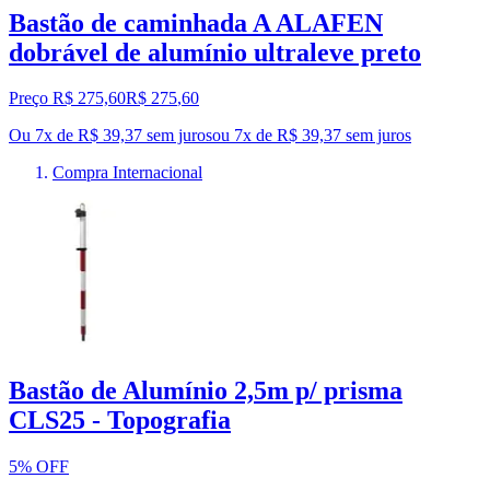
Bastão de caminhada A ALAFEN
dobrável de alumínio ultraleve preto
Preço R$ 275,60
R$
275
,
60
Ou 7x de R$ 39,37 sem juros
ou
7
x de
R$ 39,37
sem juros
Compra Internacional
Bastão de Alumínio 2,5m p/ prisma
CLS25 - Topografia
5% OFF