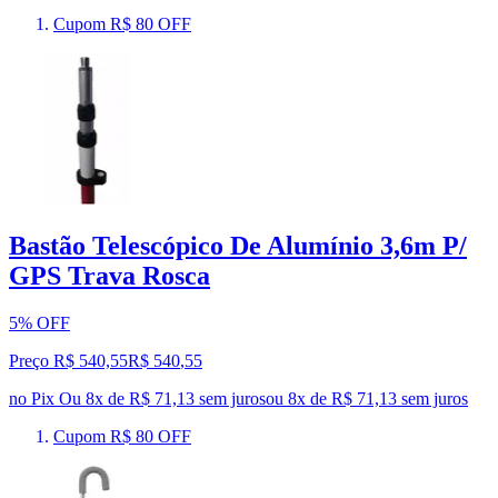
Cupom R$ 80 OFF
Bastão Telescópico De Alumínio 3,6m P/
GPS Trava Rosca
5% OFF
Preço R$ 540,55
R$
540
,
55
no Pix
Ou 8x de R$ 71,13 sem juros
ou
8
x de
R$ 71,13
sem juros
Cupom R$ 80 OFF