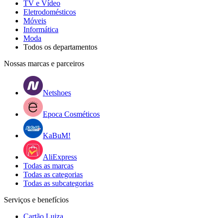
TV e Vídeo
Eletrodomésticos
Móveis
Informática
Moda
Todos os departamentos
Nossas marcas e parceiros
Netshoes
Epoca Cosméticos
KaBuM!
AliExpress
Todas as marcas
Todas as categorias
Todas as subcategorias
Serviços e benefícios
Cartão Luiza