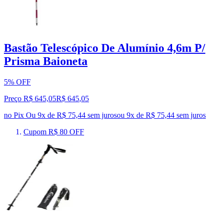
Bastão Telescópico De Alumínio 4,6m P/
Prisma Baioneta
5% OFF
Preço R$ 645,05
R$
645
,
05
no Pix
Ou 9x de R$ 75,44 sem juros
ou
9
x de
R$ 75,44
sem juros
Cupom R$ 80 OFF