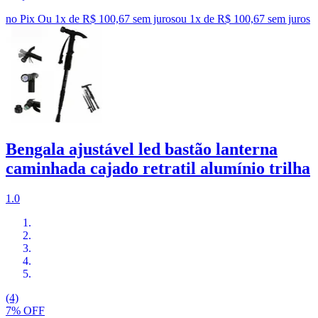
no Pix
Ou 1x de R$ 100,67 sem juros
ou
1
x de
R$ 100,67
sem juros
Bengala ajustável led bastão lanterna
caminhada cajado retratil alumínio trilha
1.0
(4)
7% OFF