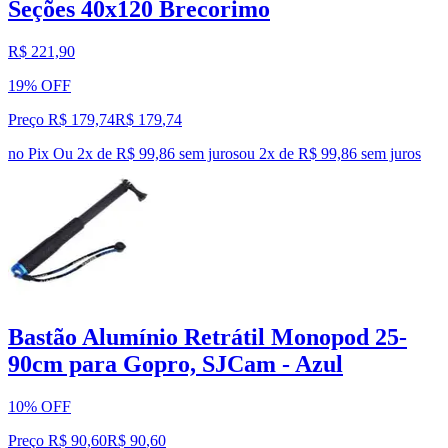
Seções 40x120 Brecorimo
R$ 221,90
19% OFF
Preço R$ 179,74
R$
179
,
74
no Pix
Ou 2x de R$ 99,86 sem juros
ou
2
x de
R$ 99,86
sem juros
Bastão Alumínio Retrátil Monopod 25-
90cm para Gopro, SJCam - Azul
10% OFF
Preço R$ 90,60
R$
90
,
60