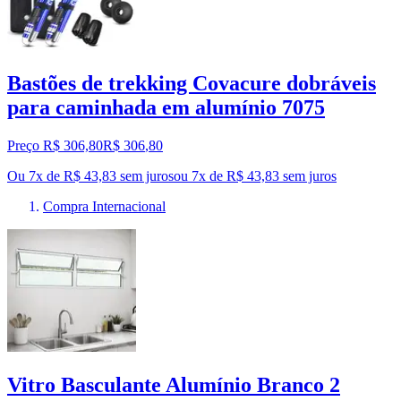
Bastões de trekking Covacure dobráveis
para caminhada em alumínio 7075
Preço R$ 306,80
R$
306
,
80
Ou 7x de R$ 43,83 sem juros
ou
7
x de
R$ 43,83
sem juros
Compra Internacional
Vitro Basculante Alumínio Branco 2