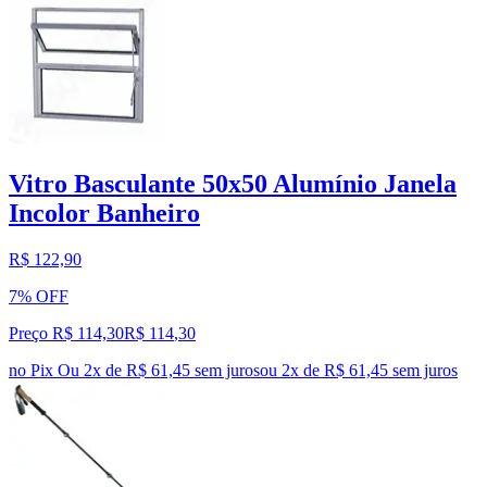
Vitro Basculante 50x50 Alumínio Janela
Incolor Banheiro
R$ 122,90
7% OFF
Preço R$ 114,30
R$
114
,
30
no Pix
Ou 2x de R$ 61,45 sem juros
ou
2
x de
R$ 61,45
sem juros