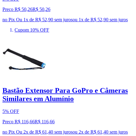
Preço R$ 50,26
R$
50
,
26
no Pix
Ou 1x de R$ 52,90 sem juros
ou
1
x de
R$ 52,90
sem juros
Cupom 10% OFF
Bastão Extensor Para GoPro e Câmeras
Similares em Alumínio
5% OFF
Preço R$ 116,66
R$
116
,
66
no Pix
Ou 2x de R$ 61,40 sem juros
ou
2
x de
R$ 61,40
sem juros