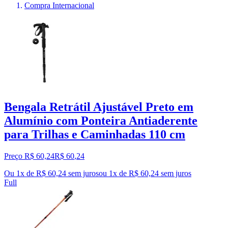
Compra Internacional
Bengala Retrátil Ajustável Preto em
Alumínio com Ponteira Antiaderente
para Trilhas e Caminhadas 110 cm
Preço R$ 60,24
R$
60
,
24
Ou 1x de R$ 60,24 sem juros
ou
1
x de
R$ 60,24
sem juros
Full