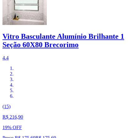
Vitro Basculante Alumínio Brilhante 1
Seção 60X80 Brecorimo
4.4
(15)
R$ 216,90
19% OFF
Preço R$ 175,69
R$
175
,
69