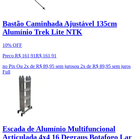
Bastão Caminhada Ajustável 135cm
Alumínio Trek Lite NTK
10% OFF
Preço R$ 161,91
R$
161
,
91
no Pix
Ou 2x de R$ 89,95 sem juros
ou
2
x de
R$ 89,95
sem juros
Full
Escada de Alumínio Multifuncional
Articulada 4x4 16 Degraus Botafogo Lar