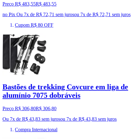
Preço R$ 483,55
R$
483
,
55
no Pix
Ou 7x de R$ 72,71 sem juros
ou
7
x de
R$ 72,71
sem juros
Cupom R$ 80 OFF
Bastões de trekking Covcure em liga de
alumínio 7075 dobráveis
Preço R$ 306,80
R$
306
,
80
Ou 7x de R$ 43,83 sem juros
ou
7
x de
R$ 43,83
sem juros
Compra Internacional