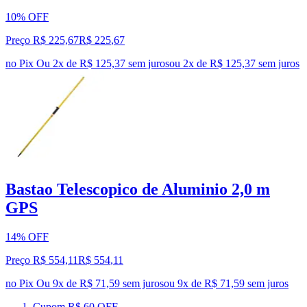
10% OFF
Preço R$ 225,67
R$
225
,
67
no Pix
Ou 2x de R$ 125,37 sem juros
ou
2
x de
R$ 125,37
sem juros
Bastao Telescopico de Aluminio 2,0 m
GPS
14% OFF
Preço R$ 554,11
R$
554
,
11
no Pix
Ou 9x de R$ 71,59 sem juros
ou
9
x de
R$ 71,59
sem juros
Cupom R$ 60 OFF