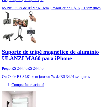
no Pix
Ou 2x de R$ 97,61 sem juros
ou
2
x de
R$ 97,61
sem juros
Suporte de tripé magnético de alumínio
ULANZI MA60 para iPhone
Preço R$ 244,40
R$
244
,
40
Ou 7x de R$ 34,91 sem juros
ou
7
x de
R$ 34,91
sem juros
Compra Internacional