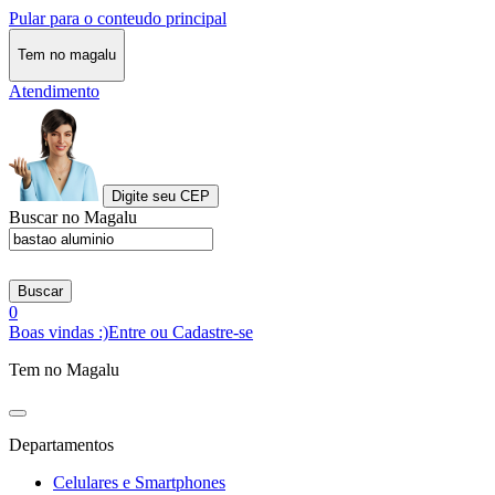
Pular para o conteudo principal
Tem no magalu
Atendimento
Digite seu CEP
Buscar no Magalu
Buscar
0
Boas vindas :)
Entre ou Cadastre-se
Tem no Magalu
Departamentos
Celulares e Smartphones