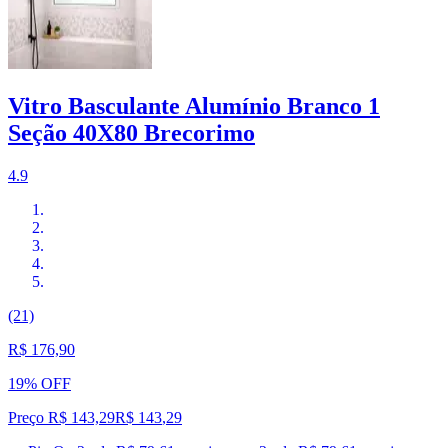
Vitro Basculante Alumínio Branco 1
Seção 40X80 Brecorimo
4.9
(21)
R$ 176,90
19% OFF
Preço R$ 143,29
R$
143
,
29