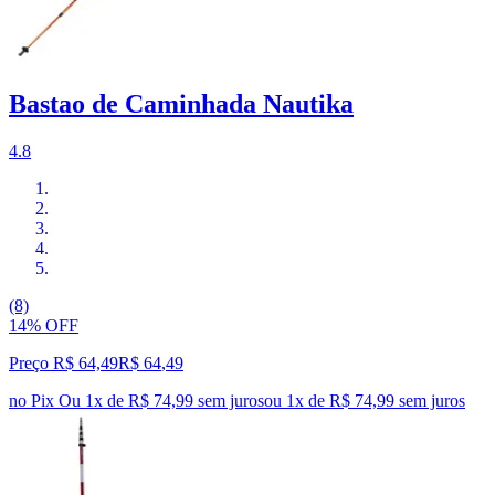
Bastao de Caminhada Nautika
4.8
(8)
14% OFF
Preço R$ 64,49
R$
64
,
49
no Pix
Ou 1x de R$ 74,99 sem juros
ou
1
x de
R$ 74,99
sem juros