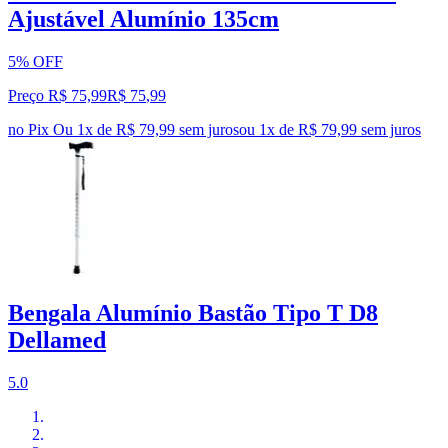
Ajustável Alumínio 135cm
5% OFF
Preço R$ 75,99
R$
75
,
99
no Pix
Ou 1x de R$ 79,99 sem juros
ou
1
x de
R$ 79,99
sem juros
Bengala Alumínio Bastão Tipo T D8
Dellamed
5.0