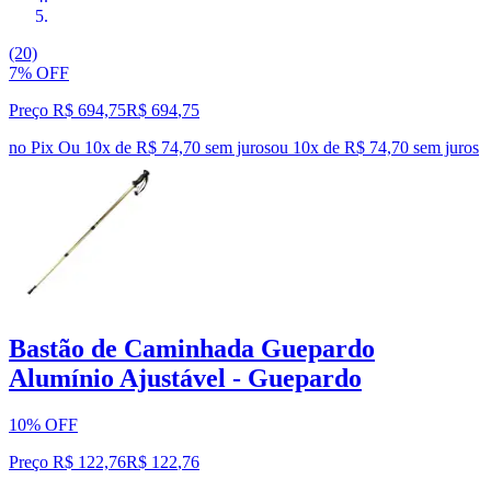
(20)
7% OFF
Preço R$ 694,75
R$
694
,
75
no Pix
Ou 10x de R$ 74,70 sem juros
ou
10
x de
R$ 74,70
sem juros
Bastão de Caminhada Guepardo
Alumínio Ajustável - Guepardo
10% OFF
Preço R$ 122,76
R$
122
,
76