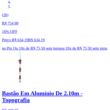
(26)
R$ 754,99
16% OFF
Preço R$ 634,19
R$
634
,
19
no Pix
Ou 10x de R$ 75,50 sem juros
ou
10
x de
R$ 75,50
sem juros
Bastão Em Alumínio De 2.10m -
Topografia