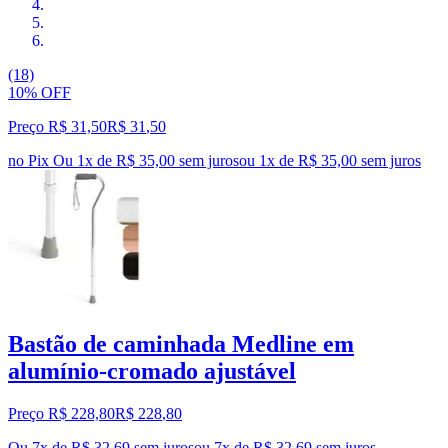
(18)
10% OFF
Preço R$ 31,50
R$
31
,
50
no Pix
Ou 1x de R$ 35,00 sem juros
ou
1
x de
R$ 35,00
sem juros
Bastão de caminhada Medline em
alumínio-cromado ajustável
Preço R$ 228,80
R$
228
,
80
Ou 7x de R$ 32,69 sem juros
ou
7
x de
R$ 32,69
sem juros