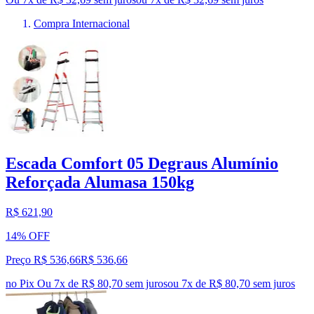
Compra Internacional
Escada Comfort 05 Degraus Alumínio
Reforçada Alumasa 150kg
R$ 621,90
14% OFF
Preço R$ 536,66
R$
536
,
66
no Pix
Ou 7x de R$ 80,70 sem juros
ou
7
x de
R$ 80,70
sem juros