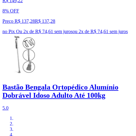
R$ 149,22
8% OFF
Preço R$ 137,28
R$
137
,
28
no Pix
Ou 2x de R$ 74,61 sem juros
ou
2
x de
R$ 74,61
sem juros
Bastão Bengala Ortopédico Alumínio
Dobrável Idoso Adulto Até 100kg
5.0