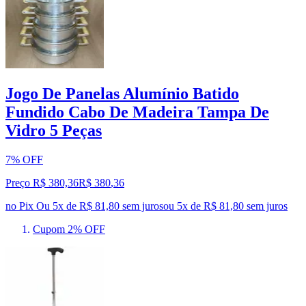
Jogo De Panelas Alumínio Batido
Fundido Cabo De Madeira Tampa De
Vidro 5 Peças
7% OFF
Preço R$ 380,36
R$
380
,
36
no Pix
Ou 5x de R$ 81,80 sem juros
ou
5
x de
R$ 81,80
sem juros
Cupom 2% OFF