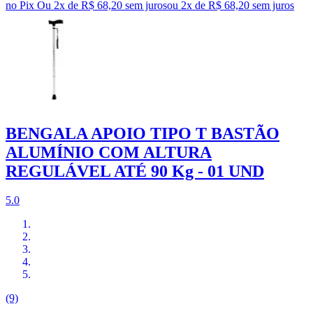
no Pix
Ou 2x de R$ 68,20 sem juros
ou
2
x de
R$ 68,20
sem juros
BENGALA APOIO TIPO T BASTÃO
ALUMÍNIO COM ALTURA
REGULÁVEL ATÉ 90 Kg - 01 UND
5.0
(9)