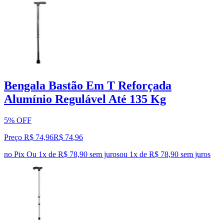
Bengala Bastão Em T Reforçada
Alumínio Regulável Até 135 Kg
5% OFF
Preço R$ 74,96
R$
74
,
96
no Pix
Ou 1x de R$ 78,90 sem juros
ou
1
x de
R$ 78,90
sem juros