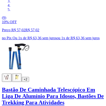
(9)
10% OFF
Preço R$ 57,02
R$
57
,
02
no Pix
Ou 1x de R$ 63,36 sem juros
ou
1
x de
R$ 63,36
sem juros
+2
Bastão De Caminhada Telescópico Em
Liga De Alumínio Para Idosos, Bastões De
Trekking Para Atividades