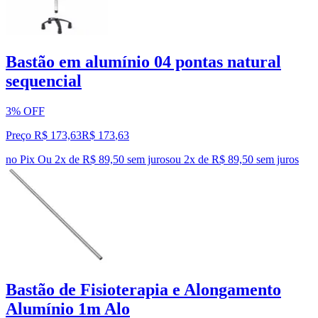
Bastão em alumínio 04 pontas natural
sequencial
3% OFF
Preço R$ 173,63
R$
173
,
63
no Pix
Ou 2x de R$ 89,50 sem juros
ou
2
x de
R$ 89,50
sem juros
Bastão de Fisioterapia e Alongamento
Alumínio 1m Alo