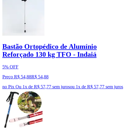
Bastão Ortopédico de Alumínio
Reforçado 130 kg TFO - Indaiá
5% OFF
Preço R$ 54,88
R$
54
,
88
no Pix
Ou 1x de R$ 57,77 sem juros
ou
1
x de
R$ 57,77
sem juros