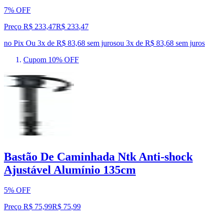
7% OFF
Preço R$ 233,47
R$
233
,
47
no Pix
Ou 3x de R$ 83,68 sem juros
ou
3
x de
R$ 83,68
sem juros
Cupom 10% OFF
Bastão De Caminhada Ntk Anti-shock
Ajustável Alumínio 135cm
5% OFF
Preço R$ 75,99
R$
75
,
99