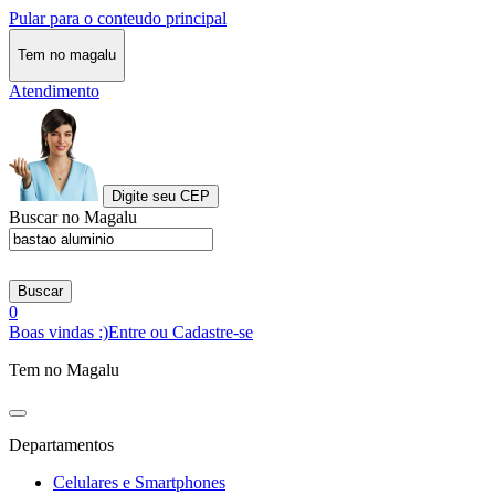
Pular para o conteudo principal
Tem no magalu
Atendimento
Digite seu CEP
Buscar no Magalu
Buscar
0
Boas vindas :)
Entre ou Cadastre-se
Tem no Magalu
Departamentos
Celulares e Smartphones