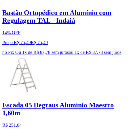
Bastão Ortopédico em Alumínio com
Regulagem TAL - Indaiá
14% OFF
Preço R$ 75,49
R$
75
,
49
no Pix
Ou 1x de R$ 87,78 sem juros
ou
1
x de
R$ 87,78
sem juros
Escada 05 Degraus Alumínio Maestro
1,60m
R$ 251,04