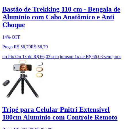
Bastão de Trekking 110 cm - Bengala de
Alumínio com Cabo Anatômico e Anti
Choque
14% OFF
Preço R$ 56,79
R$
56
,
79
no Pix
Ou 1x de R$ 66,03 sem juros
ou
1
x de
R$ 66,03
sem juros
Tripé para Celular Pnitri Extensível
180cm Alumínio com Controle Remoto