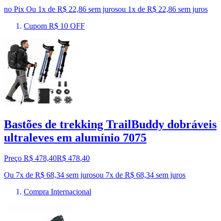
no Pix
Ou 1x de R$ 22,86 sem juros
ou
1
x de
R$ 22,86
sem juros
Cupom R$ 10 OFF
Bastões de trekking TrailBuddy dobráveis
ultraleves em alumínio 7075
Preço R$ 478,40
R$
478
,
40
Ou 7x de R$ 68,34 sem juros
ou
7
x de
R$ 68,34
sem juros
Compra Internacional