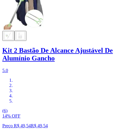
Kit 2 Bastão De Alcance Ajustável De
Alumínio Gancho
5.0
(6)
14% OFF
Preço R$ 49,54
R$
49
,
54