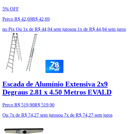
5% OFF
Preço R$ 42,69
R$
42
,
69
no Pix
Ou 1x de R$ 44,94 sem juros
ou
1
x de
R$ 44,94
sem juros
Escada de Alumínio Extensiva 2x9
Degraus 2.81 x 4.50 Metros EVALD
Preço R$ 519,90
R$
519
,
90
Ou 7x de R$ 74,27 sem juros
ou
7
x de
R$ 74,27
sem juros