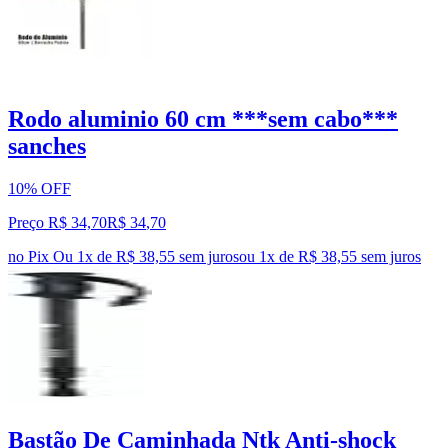
Rodo aluminio 60 cm ***sem cabo***
sanches
10% OFF
Preço R$ 34,70
R$
34
,
70
no Pix
Ou 1x de R$ 38,55 sem juros
ou
1
x de
R$ 38,55
sem juros
Bastão De Caminhada Ntk Anti-shock