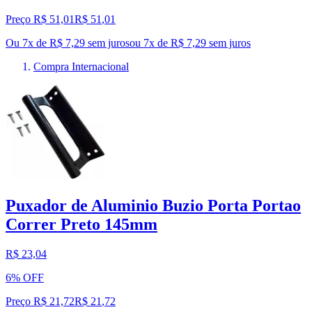
Preço R$ 51,01
R$
51
,
01
Ou 7x de R$ 7,29 sem juros
ou
7
x de
R$ 7,29
sem juros
Compra Internacional
Puxador de Aluminio Buzio Porta Portao
Correr Preto 145mm
R$ 23,04
6% OFF
Preço R$ 21,72
R$
21
,
72