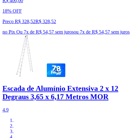
R$ 400,00
18% OFF
Preço R$ 328,52
R$
328
,
52
no Pix
Ou 7x de R$ 54,57 sem juros
ou
7
x de
R$ 54,57
sem juros
Escada de Alumínio Extensiva 2 x 12
Degraus 3,65 x 6,17 Metros MOR
4.9