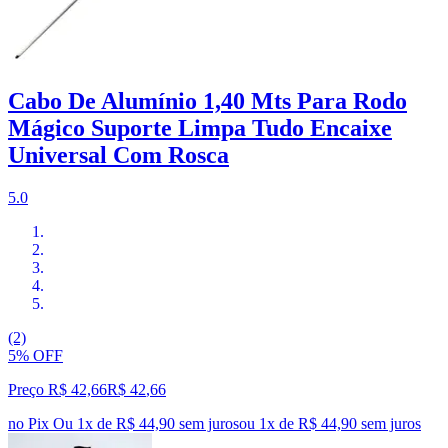
Cabo De Alumínio 1,40 Mts Para Rodo
Mágico Suporte Limpa Tudo Encaixe
Universal Com Rosca
5.0
(2)
5% OFF
Preço R$ 42,66
R$
42
,
66
no Pix
Ou 1x de R$ 44,90 sem juros
ou
1
x de
R$ 44,90
sem juros