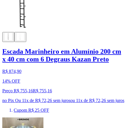
Escada Marinheiro em Alumínio 200 cm
x 40 cm com 6 Degraus Kazan Preto
R$ 874,90
14% OFF
Preço R$ 755,16
R$
755
,
16
no Pix
Ou 11x de R$ 72,26 sem juros
ou
11
x de
R$ 72,26
sem juros
Cupom R$ 25 OFF