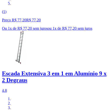
(1)
Preço R$ 77,20
R$
77
,
20
Ou 1x de R$ 77,20 sem juros
ou
1
x de
R$ 77,20
sem juros
Escada Extensiva 3 em 1 em Alumínio 9 x
2 Degraus
4.8