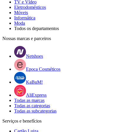
TV e Vídeo
Eletrodomésticos
Móveis
Informática
Moda
Todos os departamentos
Nossas marcas e parceiros
Netshoes
Epoca Cosméticos
KaBuM!
AliExpress
Todas as marcas
Todas as categorias
Todas as subcategorias
Serviços e benefícios
Cartão Luiza