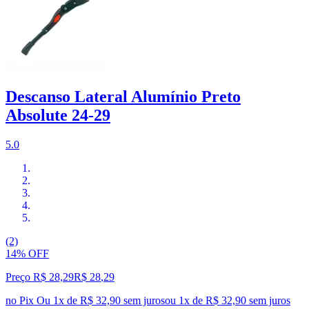
Descanso Lateral Alumínio Preto
Absolute 24-29
5.0
(2)
14% OFF
Preço R$ 28,29
R$
28
,
29
no Pix
Ou 1x de R$ 32,90 sem juros
ou
1
x de
R$ 32,90
sem juros