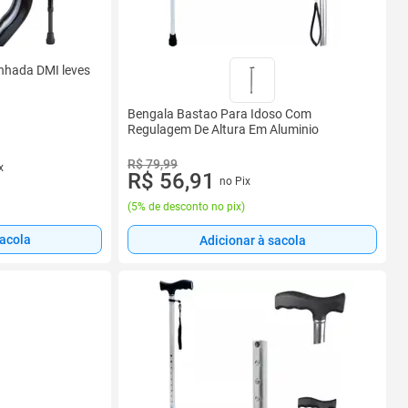
nhada DMI leves
Bengala Bastao Para Idoso Com
Regulagem De Altura Em Aluminio
R$ 79,99
x
R$ 56,91
no Pix
(
5% de desconto no pix
)
sacola
Adicionar à sacola