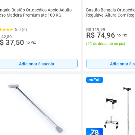
ngala Bastão Ortopédico Apoio Adulto
Bastão Bengala Ortopédic
oso Madeira Premium ate 100 KG
Regulável Altura Com Regi
5.0 (6)
R$ 119,99
R$ 74,96
no Pix
 42,80
$ 37,50
no Pix
(
5% de desconto no pix
)
Adicionar à sacola
Adicionar à 
Full