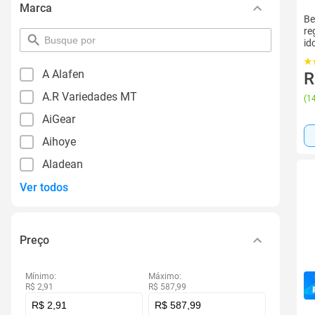
Marca
Be
re
pesquisar
id
por
filtro
A Alafen
R
A.R Variedades MT
(
14
AiGear
Aihoye
Aladean
Ver todos
Preço
Mínimo:
Máximo:
R$ 2,91
R$ 587,99