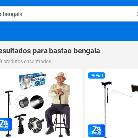
o Magalu
esultados para
bastao bengala
9 produtos encontrados
Full