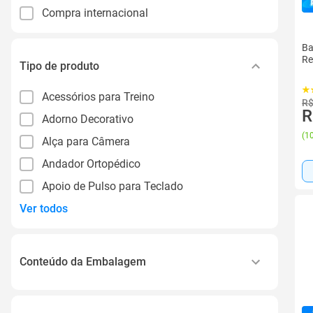
Compra internacional
Ba
Re
Tipo de produto
Acessórios para Treino
R$
R
Adorno Decorativo
(
10
Alça para Câmera
Andador Ortopédico
Apoio de Pulso para Teclado
Ver todos
Conteúdo da Embalagem
01 Bastão de alumínio 4 pontas