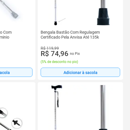
so Com
Bengala Bastão Com Regulagem
minio
Certificado Pela Anvisa Até 135k
R$ 119,99
R$ 74,96
no Pix
(
5% de desconto no pix
)
sacola
Adicionar à sacola