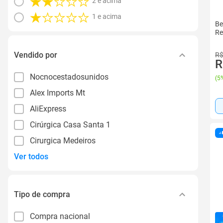
2 e acima
1 e acima
Be
Re
Vendido por
R$
R
Nocnocestadosunidos
(
5%
Alex Imports Mt
AliExpress
Cirúrgica Casa Santa 1
Cirurgica Medeiros
Ver todos
Tipo de compra
Compra nacional