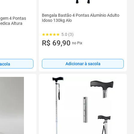
Bengala Bastão 4 Pontas Alumínio Adulto
agem 4 Pontas
Idoso 130kg Alo
edica Altura
5.0 (3)
R$ 69,90
no Pix
Adicionar à sacola
sacola