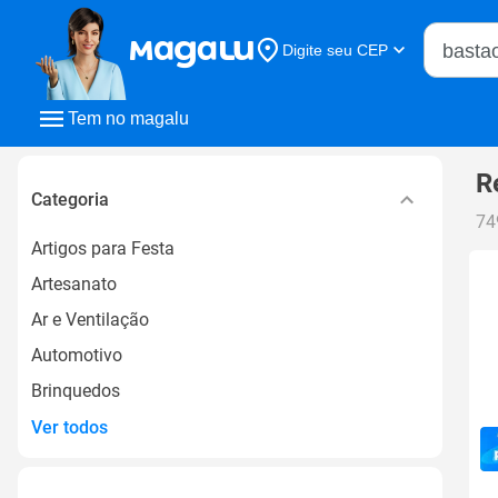
Buscar n
Digite seu CEP
Buscar
Tem no magalu
R
Categoria
74
Artigos para Festa
Artesanato
Ar e Ventilação
Automotivo
Brinquedos
Ver todos