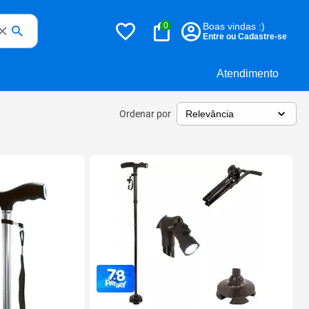
0
Boas vindas :)
Entre ou Cadastre-se
Atendimento
Ordenar por