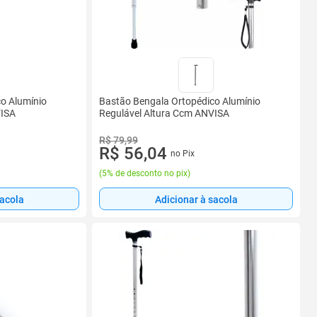
o Alumínio
Bastão Bengala Ortopédico Alumínio
VISA
Regulável Altura Ccm ANVISA
R$ 79,99
R$ 56,04
no Pix
(
5% de desconto no pix
)
sacola
Adicionar à sacola