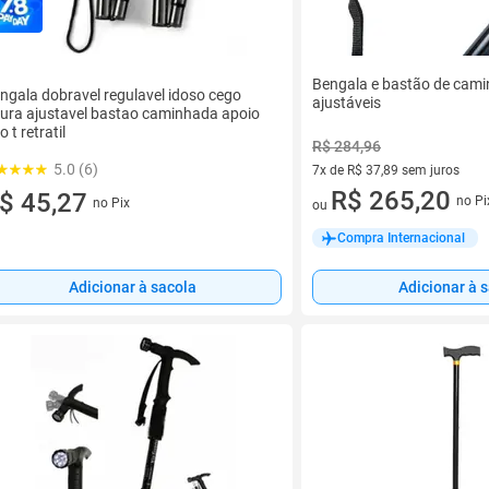
Bengala e bastão de cami
ngala dobravel regulavel idoso cego
ajustáveis
tura ajustavel bastao caminhada apoio
o t retratil
R$ 284,96
5.0 (6)
7x de R$ 37,89 sem juros
7 vez de R$ 37,89 sem juros
R$ 265,20
$ 45,27
no Pi
no Pix
ou
Compra Internacional
Adicionar à sacola
Adicionar à 