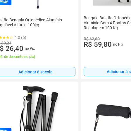
Bengala Bastão Ortopédi
stão Bengala Ortopédico Alumínio
Alumínio Com 4 Pontas C
gulável Altura - 100kg
Regulagem 100 Kg
4.0 (6)
R$ 62,80
R$ 59,80
 30,24
no Pix
$ 26,40
no Pix
% de desconto no pix
)
Adicionar à 
Adicionar à sacola