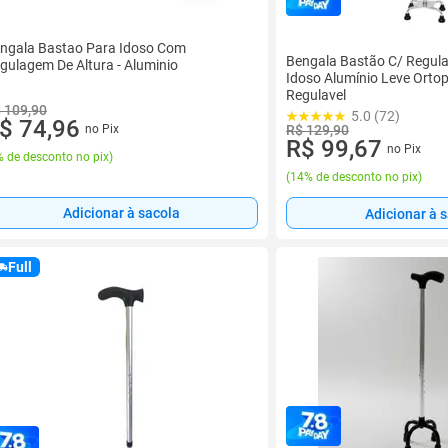
ngala Bastao Para Idoso Com
Bengala Bastão C/ Regul
gulagem De Altura - Aluminio
Idoso Alumínio Leve Ortop
Regulavel
 109,90
5.0 (72)
$ 74,96
no Pix
R$ 129,90
R$ 99,67
no Pix
 de desconto no pix
)
(
14% de desconto no pix
)
Adicionar à sacola
Adicionar à 
Full