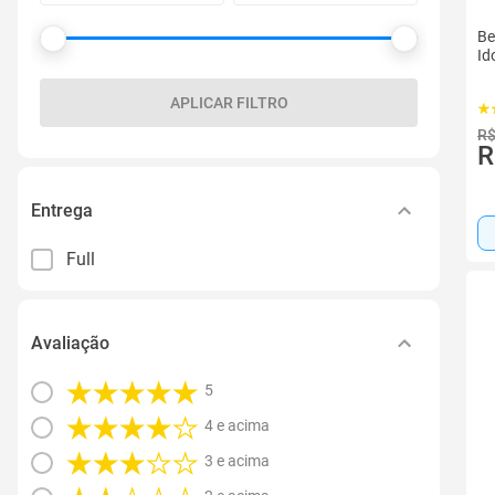
Be
Id
APLICAR FILTRO
R$
R
Entrega
Full
Avaliação
5
4 e acima
3 e acima