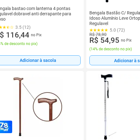
ngala bastao com lanterna 4 pontas
Bengala Bastão C/ Regul
gulavel dobravel anti derrapante para
Idoso Alumínio Leve Ortop
oso
Regulavel
3.5 (12)
5.0 (72)
$ 116,44
R$ 78,90
no Pix
R$ 54,95
no Pix
% de desconto no pix
)
(
14% de desconto no pix
)
Adicionar à sacola
Adicionar à 