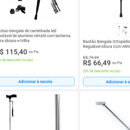
stao bengala de caminhada led
ustável de alumínio retratil com lanterna
ra idosos e trilha
Bastão Bengala Ortopédic
Regulável Altura Ccm AN
$ 115,40
no Pix
R$ 79,99
 de desconto no pix
)
R$ 66,49
no Pix
(
5% de desconto no pix
)
Adicionar à sacola
Adicionar à 