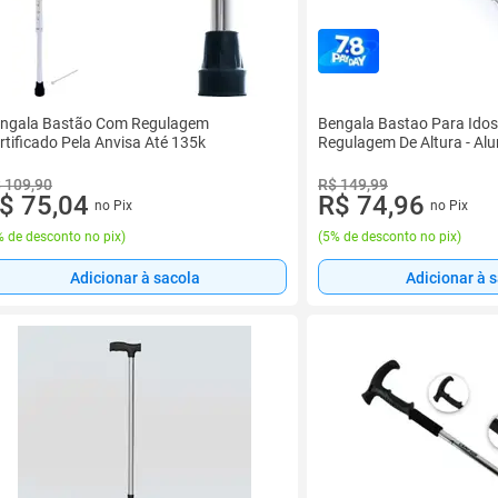
ngala Bastão Com Regulagem
Bengala Bastao Para Ido
rtificado Pela Anvisa Até 135k
Regulagem De Altura - Alu
 109,90
R$ 149,99
$ 75,04
R$ 74,96
no Pix
no Pix
 de desconto no pix
)
(
5% de desconto no pix
)
Adicionar à sacola
Adicionar à 