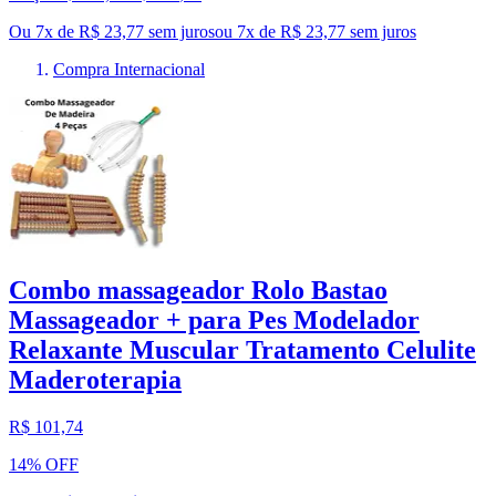
Ou 7x de R$ 23,77 sem juros
ou
7
x de
R$ 23,77
sem juros
Compra Internacional
Combo massageador Rolo Bastao
Massageador + para Pes Modelador
Relaxante Muscular Tratamento Celulite
Maderoterapia
R$ 101,74
14% OFF