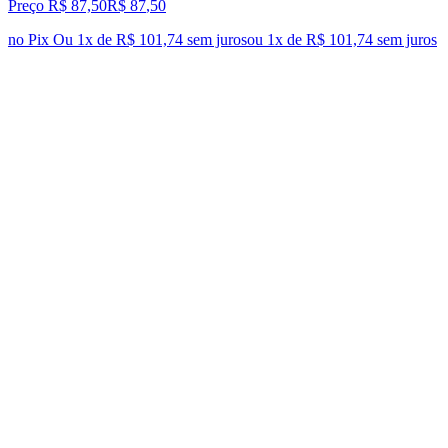
Preço R$ 87,50
R$
87
,
50
no Pix
Ou 1x de R$ 101,74 sem juros
ou
1
x de
R$ 101,74
sem juros