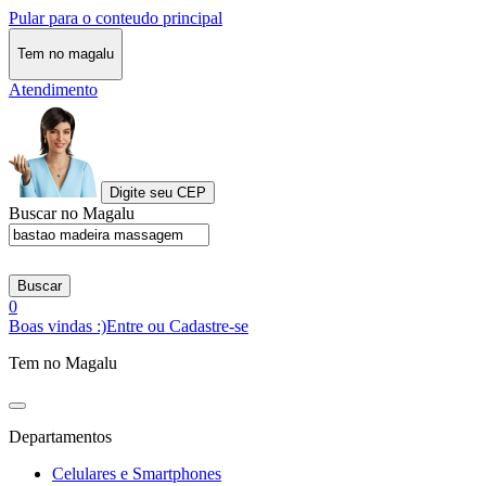
Pular para o conteudo principal
Tem no magalu
Atendimento
Digite seu CEP
Buscar no Magalu
Buscar
0
Boas vindas :)
Entre ou Cadastre-se
Tem no Magalu
Departamentos
Celulares e Smartphones