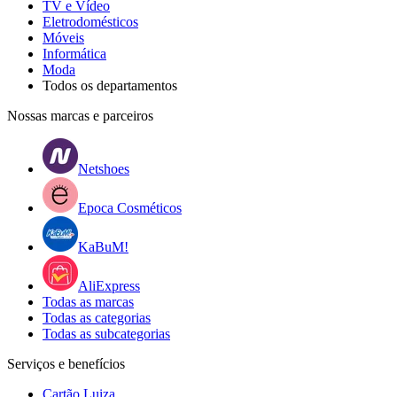
TV e Vídeo
Eletrodomésticos
Móveis
Informática
Moda
Todos os departamentos
Nossas marcas e parceiros
Netshoes
Epoca Cosméticos
KaBuM!
AliExpress
Todas as marcas
Todas as categorias
Todas as subcategorias
Serviços e benefícios
Cartão Luiza