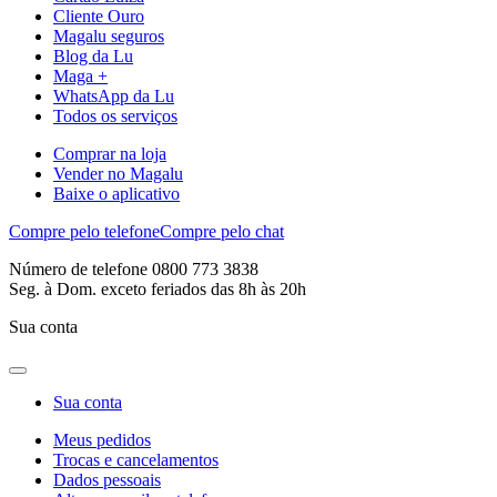
Cliente Ouro
Magalu seguros
Blog da Lu
Maga +
WhatsApp da Lu
Todos os serviços
Comprar na loja
Vender no Magalu
Baixe o aplicativo
Compre pelo telefone
Compre pelo chat
Número de telefone 0800 773 3838
Seg. à Dom. exceto feriados das 8h às 20h
Sua conta
Sua conta
Meus pedidos
Trocas e cancelamentos
Dados pessoais