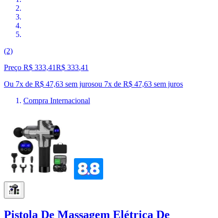
(2)
Preço R$ 333,41
R$
333
,
41
Ou 7x de R$ 47,63 sem juros
ou
7
x de
R$ 47,63
sem juros
Compra Internacional
Pistola De Massagem Elétrica De