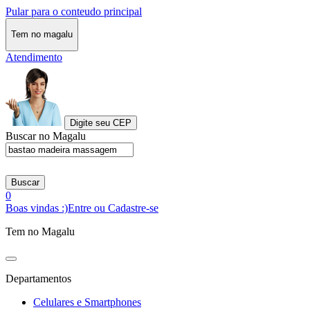
Pular para o conteudo principal
Tem no magalu
Atendimento
Digite seu CEP
Buscar no Magalu
Buscar
0
Boas vindas :)
Entre ou Cadastre-se
Tem no Magalu
Departamentos
Celulares e Smartphones