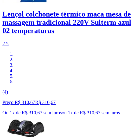
Lençol colchonete térmico maca mesa de
massagem tradicional 220V Sulterm azul
02 temperaturas
2.5
(4)
Preço R$ 310,67
R$
310
,
67
Ou 1x de R$ 310,67 sem juros
ou
1
x de
R$ 310,67
sem juros