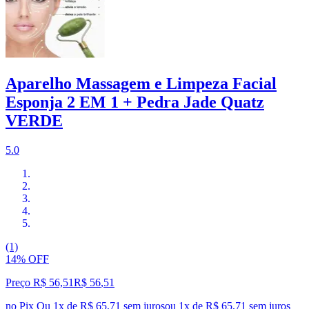
Aparelho Massagem e Limpeza Facial
Esponja 2 EM 1 + Pedra Jade Quatz
VERDE
5.0
(1)
14% OFF
Preço R$ 56,51
R$
56
,
51
no Pix
Ou 1x de R$ 65,71 sem juros
ou
1
x de
R$ 65,71
sem juros