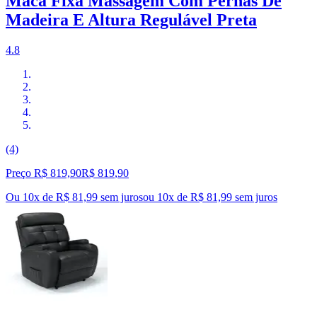
Maca Fixa Massagem Com Pernas De
Madeira E Altura Regulável Preta
4.8
(4)
Preço R$ 819,90
R$
819
,
90
Ou 10x de R$ 81,99 sem juros
ou
10
x de
R$ 81,99
sem juros