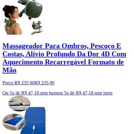
Massageador Para Ombros, Pescoço E
Costas, Alívio Profundo Da Dor 4D Com
Aquecimento Recarregável Formato de
Mão
Preço R$ 235,90
R$
235
,
90
Ou 5x de R$ 47,18 sem juros
ou
5
x de
R$ 47,18
sem juros