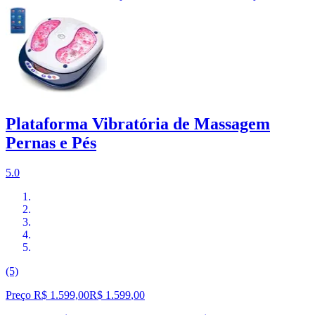
Plataforma Vibratória de Massagem
Pernas e Pés
5.0
(5)
Preço R$ 1.599,00
R$
1.599
,
00