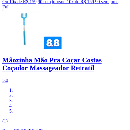
Ou 10x de R$ 159,90 sem juros
ou
10
x de
R$ 159,90
sem juros
Full
Mãozinha Mão Pra Coçar Costas
Coçador Massageador Retratil
5.0
(1)