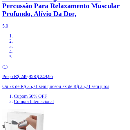
Percussão Para Relaxamento Muscular
Profundo, Alívio Da Dor,
5.0
(1)
Preço R$ 249,95
R$
249
,
95
Ou 7x de R$ 35,71 sem juros
ou
7
x de
R$ 35,71
sem juros
Cupom 50% OFF
Compra Internacional