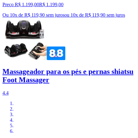
Preço R$ 1.199,00
R$
1.199
,
00
Ou 10x de R$ 119,90 sem juros
ou
10
x de
R$ 119,90
sem juros
Massageador para os pés e pernas shiatsu
Foot Massager
4.4