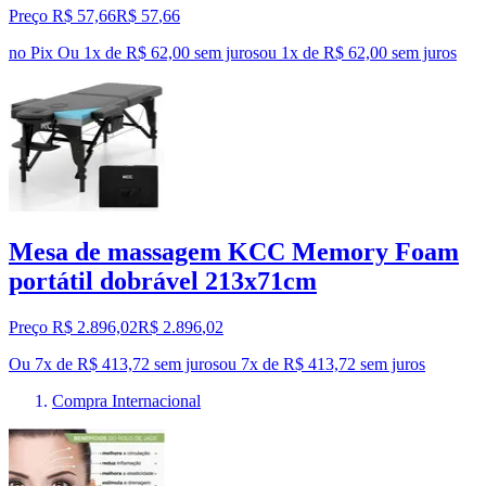
Preço R$ 57,66
R$
57
,
66
no Pix
Ou 1x de R$ 62,00 sem juros
ou
1
x de
R$ 62,00
sem juros
Mesa de massagem KCC Memory Foam
portátil dobrável 213x71cm
Preço R$ 2.896,02
R$
2.896
,
02
Ou 7x de R$ 413,72 sem juros
ou
7
x de
R$ 413,72
sem juros
Compra Internacional