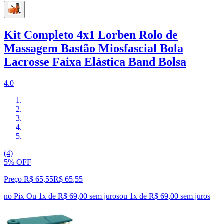
Kit Completo 4x1 Lorben Rolo de
Massagem Bastão Miosfascial Bola
Lacrosse Faixa Elástica Band Bolsa
4.0
(4)
5% OFF
Preço R$ 65,55
R$
65
,
55
no Pix
Ou 1x de R$ 69,00 sem juros
ou
1
x de
R$ 69,00
sem juros