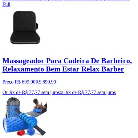
Full
Massageador Para Cadeira De Barbeiro,
Relaxamento Bem Estar Relax Barber
Preço R$ 699,90
R$
699
,
90
Ou 9x de R$ 77,77 sem juros
ou
9
x de
R$ 77,77
sem juros