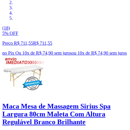
(18)
5% OFF
Preço R$ 711,55
R$
711
,
55
no Pix
Ou 10x de R$ 74,90 sem juros
ou
10
x de
R$ 74,90
sem juros
Maca Mesa de Massagem Sirius Spa
Largura 80cm Maleta Com Altura
Regulável Branco Brilhante