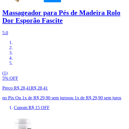
Massageador para Pés de Madeira Rolo
Dor Esporão Fascite
5.0
(1)
5% OFF
Preço R$ 28,41
R$
28
,
41
no Pix
Ou 1x de R$ 29,90 sem juros
ou
1
x de
R$ 29,90
sem juros
Cupom R$ 15 OFF