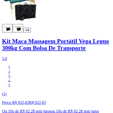
+4
Kit Maca Massagem Portátil Vega Legno
300kg Com Bolsa De Transporte
5.0
(2)
Preço R$ 922,83
R$
922
,
83
Ou 10x de R$ 92,28 sem juros
ou
10
x de
R$ 92,28
sem juros