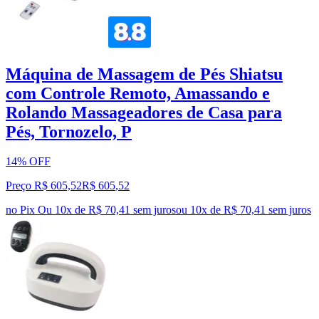
Máquina de Massagem de Pés Shiatsu
com Controle Remoto, Amassando e
Rolando Massageadores de Casa para
Pés, Tornozelo, P
14% OFF
Preço R$ 605,52
R$
605
,
52
no Pix
Ou 10x de R$ 70,41 sem juros
ou
10
x de
R$ 70,41
sem juros