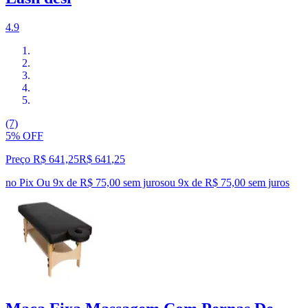
4.9
(7)
5% OFF
Preço R$ 641,25
R$
641
,
25
no Pix
Ou 9x de R$ 75,00 sem juros
ou
9
x de
R$ 75,00
sem juros