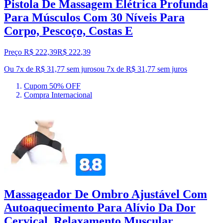
Pistola De Massagem Elétrica Profunda
Para Músculos Com 30 Níveis Para
Corpo, Pescoço, Costas E
Preço R$ 222,39
R$
222
,
39
Ou 7x de R$ 31,77 sem juros
ou
7
x de
R$ 31,77
sem juros
Cupom 50% OFF
Compra Internacional
Massageador De Ombro Ajustável Com
Autoaquecimento Para Alívio Da Dor
Cervical, Relaxamento Muscular