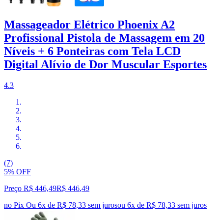
Massageador Elétrico Phoenix A2
Profissional Pistola de Massagem em 20
Níveis + 6 Ponteiras com Tela LCD
Digital Alívio de Dor Muscular Esportes
4.3
(7)
5% OFF
Preço R$ 446,49
R$
446
,
49
no Pix
Ou 6x de R$ 78,33 sem juros
ou
6
x de
R$ 78,33
sem juros