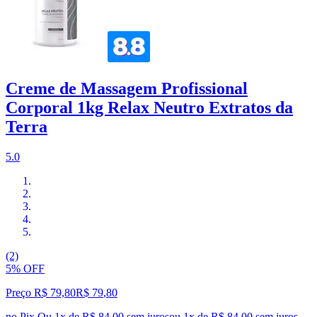
Creme de Massagem Profissional
Corporal 1kg Relax Neutro Extratos da
Terra
5.0
(2)
5% OFF
Preço R$ 79,80
R$
79
,
80
no Pix
Ou 1x de R$ 84,00 sem juros
ou
1
x de
R$ 84,00
sem juros