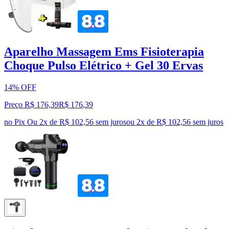
Aparelho Massagem Ems Fisioterapia
Choque Pulso Elétrico + Gel 30 Ervas
14% OFF
Preço R$ 176,39
R$
176
,
39
no Pix
Ou 2x de R$ 102,56 sem juros
ou
2
x de
R$ 102,56
sem juros