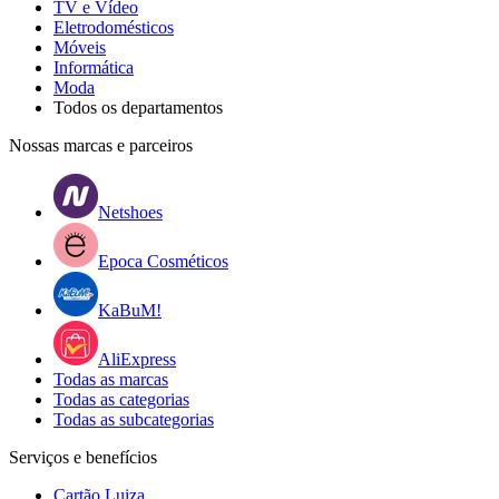
TV e Vídeo
Eletrodomésticos
Móveis
Informática
Moda
Todos os departamentos
Nossas marcas e parceiros
Netshoes
Epoca Cosméticos
KaBuM!
AliExpress
Todas as marcas
Todas as categorias
Todas as subcategorias
Serviços e benefícios
Cartão Luiza