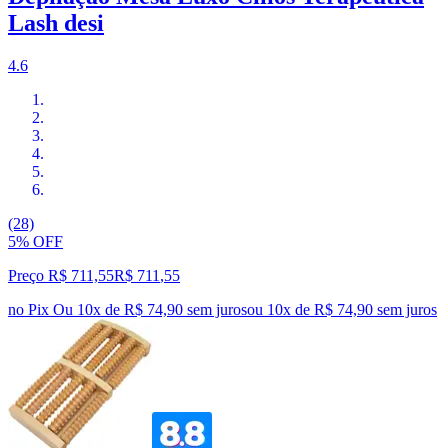
Lash desi
4.6
(28)
5% OFF
Preço R$ 711,55
R$
711
,
55
no Pix
Ou 10x de R$ 74,90 sem juros
ou
10
x de
R$ 74,90
sem juros