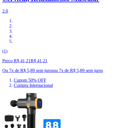
2.0
(1)
Preço R$ 41,21
R$
41
,
21
Ou 7x de R$ 5,89 sem juros
ou
7
x de
R$ 5,89
sem juros
Cupom 50% OFF
Compra Internacional