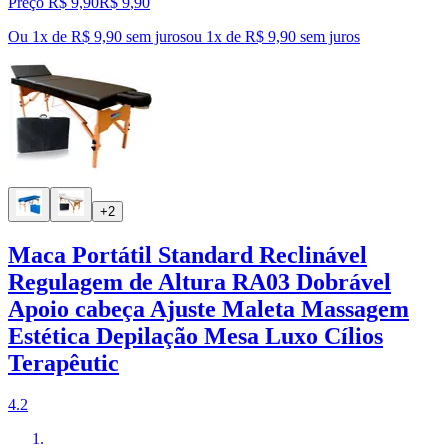
Preço R$ 9,90
R$
9
,
90
Ou 1x de R$ 9,90 sem juros
ou
1
x de
R$ 9,90
sem juros
+2
Maca Portátil Standard Reclinável
Regulagem de Altura RA03 Dobrável
Apoio cabeça Ajuste Maleta Massagem
Estética Depilação Mesa Luxo Cílios
Terapêutic
4.2