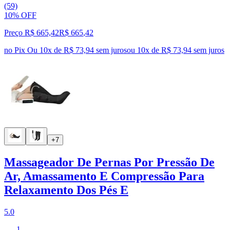
(59)
10% OFF
Preço R$ 665,42
R$
665
,
42
no Pix
Ou 10x de R$ 73,94 sem juros
ou
10
x de
R$ 73,94
sem juros
+7
Massageador De Pernas Por Pressão De
Ar, Amassamento E Compressão Para
Relaxamento Dos Pés E
5.0