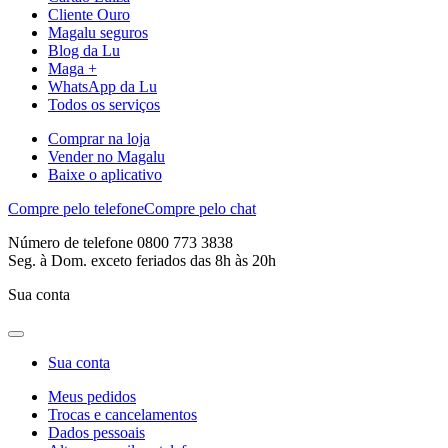
Cliente Ouro
Magalu seguros
Blog da Lu
Maga +
WhatsApp da Lu
Todos os serviços
Comprar na loja
Vender no Magalu
Baixe o aplicativo
Compre pelo telefone
Compre pelo chat
Número de telefone 0800 773 3838
Seg. à Dom. exceto feriados das 8h às 20h
Sua conta
Sua conta
Meus pedidos
Trocas e cancelamentos
Dados pessoais