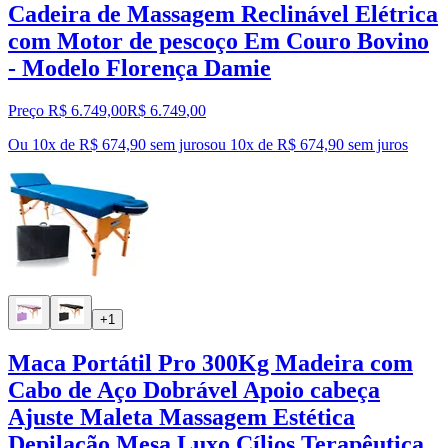
Cadeira de Massagem Reclinável Elétrica
com Motor de pescoço Em Couro Bovino
- Modelo Florença Damie
Preço R$ 6.749,00
R$
6.749
,
00
Ou 10x de R$ 674,90 sem juros
ou
10
x de
R$ 674,90
sem juros
+1
Maca Portátil Pro 300Kg Madeira com
Cabo de Aço Dobrável Apoio cabeça
Ajuste Maleta Massagem Estética
Depilação Mesa Luxo Cílios Terapêutica