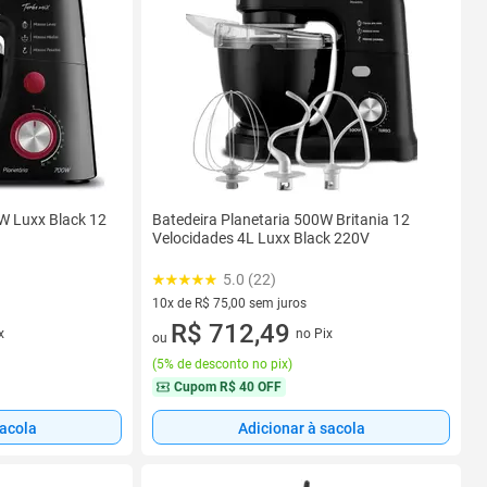
0W Luxx Black 12
Batedeira Planetaria 500W Britania 12
Velocidades 4L Luxx Black 220V
5.0 (22)
10x de R$ 75,00 sem juros
10 vez de R$ 75,00 sem juros
R$ 712,49
x
no Pix
ou
(
5% de desconto no pix
)
Cupom
R$ 40 OFF
sacola
Adicionar à sacola