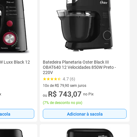
0W Luxx Black 12
Batedeira Planetaria Oster Black III
OBAT640 12 Velocidades 850W Preto -
220V
4.7 (6)
10x de R$ 79,90 sem juros
10 vez de R$ 79,90 sem juros
R$ 743,07
x
no Pix
ou
(
7% de desconto no pix
)
sacola
Adicionar à sacola