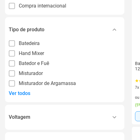
Compra internacional
Tipo de produto
Batedeira
Hand Mixer
Batedor e Fuê
Ba
12
Misturador
Misturador de Argamassa
7x
Ver todos
7 v
o
(
5%
Voltagem
110v