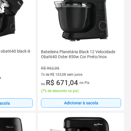
 obat640 black iii
Batedeira Planetária Black 12 Velocidade
Obat640 Oster 850w Cor Preto/Inox
R$ 962,06
7x de R$ 103,08 sem juros
x
7 vez de R$ 103,08 sem juros
R$ 671,04
no Pix
ou
(
7% de desconto no pix
)
Adicionar à sacola
sacola