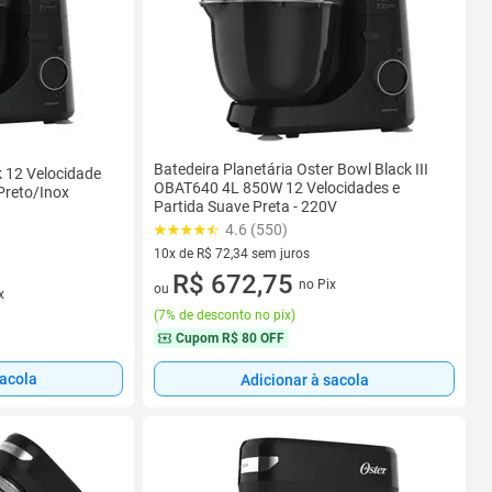
Batedeira Planetária Oster Bowl Black III
k 12 Velocidade
OBAT640 4L 850W 12 Velocidades e
Preto/Inox
Partida Suave Preta - 220V
4.6 (550)
10x de R$ 72,34 sem juros
10 vez de R$ 72,34 sem juros
R$ 672,75
no Pix
ou
x
(
7% de desconto no pix
)
Cupom
R$ 80 OFF
sacola
Adicionar à sacola