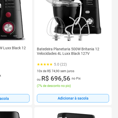
0W Luxx Black 12
Batedeira Planetaria 500W Britania 12
Velocidades 4L Luxx Black 127V
5.0 (22)
10x de R$ 74,90 sem juros
x
10 vez de R$ 74,90 sem juros
R$ 696,56
no Pix
ou
(
7% de desconto no pix
)
Adicionar à sacola
sacola