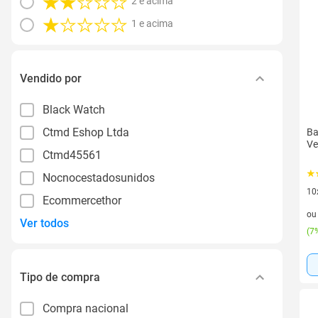
2 e acima
1 e acima
Vendido por
Black Watch
Ctmd Eshop Ltda
Ba
Ve
Ctmd45561
Nocnocestadosunidos
10
Ecommercethor
10 
o
Ver todos
(
7%
Tipo de compra
Compra nacional