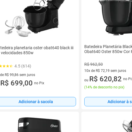
Batedeira Planetária Blac
tedeira planetaria oster obat640 black iii
Obat640 Oster 850w Cor 
 velocidades 850w
R$ 962,50
4.5 (614)
10x de R$ 72,19 sem juros
 de R$ 99,86 sem juros
10 vez de R$ 72,19 sem juros
R$ 620,82
no Pi
ou
ez de R$ 99,86 sem juros
R$ 699,00
no Pix
u
(
14% de desconto no pix
)
Adicionar à sacola
Adicionar à 