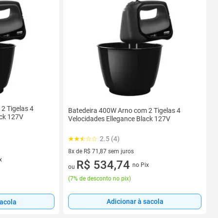
2 Tigelas 4
Batedeira 400W Arno com 2 Tigelas 4
ack 127V
Velocidades Ellegance Black 127V
2.5 (4)
8x de R$ 71,87 sem juros
x
8 vez de R$ 71,87 sem juros
R$ 534,74
no Pix
ou
(
7% de desconto no pix
)
Adicionar à sacola
sacola