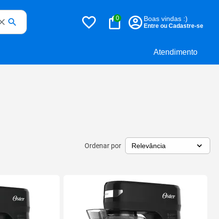
0
Boas vindas :)
Entre ou Cadastre-se
Atendimento
Ordenar por