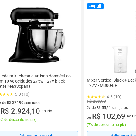
Full
tedeira kitchenaid artisan dosméstico
Mixer Vertical Black + De
m 10 velocidades 275w 127v black
127V - M300-BR
tte kea33cpana
5.0 (10)
4.6 (10)
R$ 209,90
x de R$ 324,90 sem juros
2x de R$ 55,21 sem juros
vez de R$ 324,90 sem juros
R$ 2.924,10
no Pix
u
2 vez de R$ 55,21 sem juros
R$ 102,69
no Pi
ou
% de desconto no pix
)
(
7% de desconto no pix
)
Adicionar à sacola
Adicionar à 