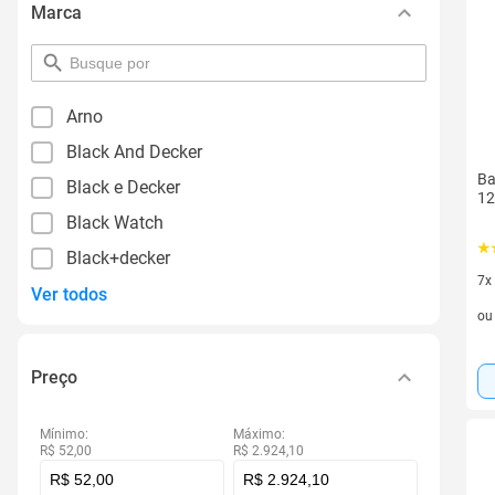
Marca
pesquisar
por
filtro
Arno
Black And Decker
Ba
Black e Decker
12
Black Watch
Black+decker
7x
Ver todos
7 v
o
Preço
Mínimo:
Máximo:
R$ 52,00
R$ 2.924,10