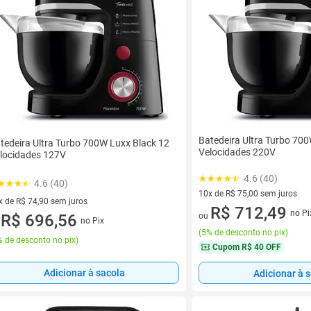
Batedeira Ultra Turbo 70
tedeira Ultra Turbo 700W Luxx Black 12
Velocidades 220V
locidades 127V
4.6 (40)
4.6 (40)
10x de R$ 75,00 sem juros
x de R$ 74,90 sem juros
10 vez de R$ 75,00 sem juros
R$ 712,49
no Pi
vez de R$ 74,90 sem juros
R$ 696,56
ou
no Pix
u
(
5% de desconto no pix
)
 de desconto no pix
)
Cupom
R$ 40 OFF
Adicionar à sacola
Adicionar à 