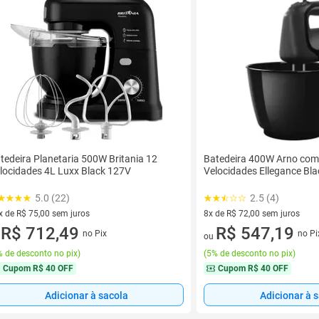
tedeira Planetaria 500W Britania 12
Batedeira 400W Arno com 
locidades 4L Luxx Black 127V
Velocidades Ellegance Bl
5.0 (22)
2.5 (4)
x de R$ 75,00 sem juros
8x de R$ 72,00 sem juros
vez de R$ 75,00 sem juros
R$ 712,49
8 vez de R$ 72,00 sem juros
R$ 547,19
no Pix
no Pi
u
ou
 de desconto no pix
)
(
5% de desconto no pix
)
Cupom
R$ 40 OFF
Cupom
R$ 40 OFF
Adicionar à sacola
Adicionar à 