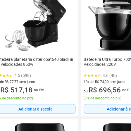
tedeira planetaria oster obat640 black iii
Batedeira Ultra Turbo 70
 velocidades 850w
Velocidades 220V
4.5 (598)
4.6 (40)
 de R$ 77,77 sem juros
10x de R$ 74,90 sem juros
ez de R$ 77,77 sem juros
R$ 517,18
10 vez de R$ 74,90 sem juros
R$ 696,56
no Pix
no Pi
u
ou
 de desconto no pix
)
(
7% de desconto no pix
)
Adicionar à sacola
Adicionar à 