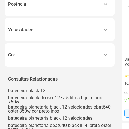
220v
Potência
Bivolt
750w
400w
Velocidades
850w
7 Velocidades
~350w
7
500w
Cor
Ba
4 Velocidades
Ver todos
Ve
Black
12 Velocidades
Branca
Consultas Relacionadas
3 Velocidades
10
Branco
Ver todos
10 
batedeira black 12
o
Branco e Cinza
batedeira black decker 127v 5 litros tigela inox
(
7%
750w
Cherry
batedeira planetaria black 12 velocidades obat640
oster 850w cor preto inox
Ver todos
batedeira planetaria black 12 velocidades
batedeira planetaria obat640 black iii 4l preta oster