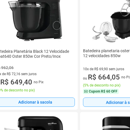
Batedeira planetaria oster
tedeira Planetária Black 12 Velocidade
12 velocidades 850w
at640 Oster 850w Cor Preto/Inox
 962,06
10x de R$ 69,90 sem juros
x de R$ 72,16 sem juros
10 vez de R$ 69,90 sem juros
R$ 664,05
no Pi
ou
vez de R$ 72,16 sem juros
R$ 649,40
no Pix
u
(
5% de desconto no pix
)
% de desconto no pix
)
Cupom
R$ 60 OFF
Adicionar à sacola
Adicionar à 