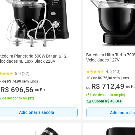
Batedeira Ultra Turbo 70
tedeira Planetaria 500W Britania 12
Velocidades 127V
locidades 4L Luxx Black 220V
4.6 (40)
5.0 (22)
10x de R$ 75,00 sem juros
x de R$ 74,90 sem juros
10 vez de R$ 75,00 sem juros
R$ 712,49
no Pi
vez de R$ 74,90 sem juros
R$ 696,56
ou
no Pix
u
(
5% de desconto no pix
)
 de desconto no pix
)
Cupom
R$ 40 OFF
Adicionar à sacola
Adicionar à 