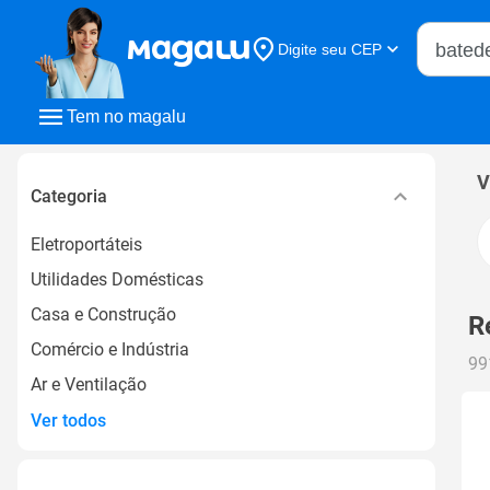
Buscar n
Digite seu CEP
Buscar
Tem no magalu
V
Categoria
Eletroportáteis
Utilidades Domésticas
Casa e Construção
R
Comércio e Indústria
99
Ar e Ventilação
Ver todos