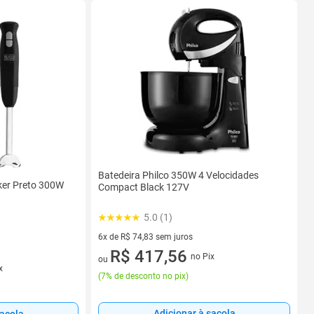
Batedeira Philco 350W 4 Velocidades
cker Preto 300W
Compact Black 127V
5.0 (1)
6x de R$ 74,83 sem juros
6 vez de R$ 74,83 sem juros
R$ 417,56
no Pix
ou
x
(
7% de desconto no pix
)
Adicionar à sacola
sacola