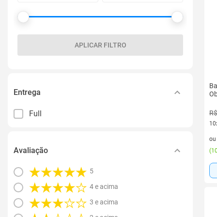
APLICAR FILTRO
Ba
Entrega
Ob
Full
R$
10
10 
o
Avaliação
(
10
5
4 e acima
3 e acima