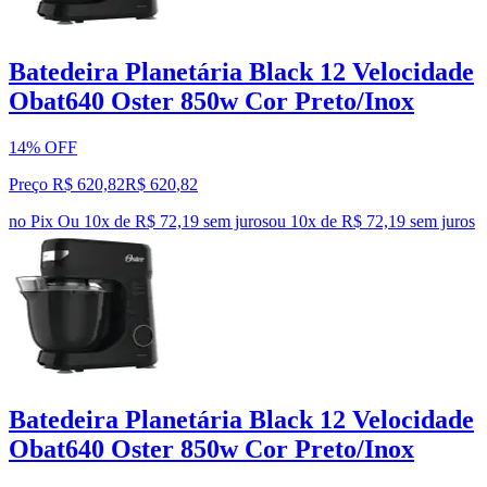
Batedeira Planetária Black 12 Velocidade
Obat640 Oster 850w Cor Preto/Inox
14% OFF
Preço R$ 620,82
R$
620
,
82
no Pix
Ou 10x de R$ 72,19 sem juros
ou
10
x de
R$ 72,19
sem juros
Batedeira Planetária Black 12 Velocidade
Obat640 Oster 850w Cor Preto/Inox