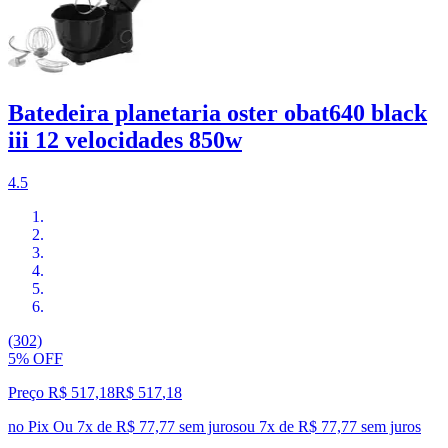
Batedeira planetaria oster obat640 black
iii 12 velocidades 850w
4.5
(302)
5% OFF
Preço R$ 517,18
R$
517
,
18
no Pix
Ou 7x de R$ 77,77 sem juros
ou
7
x de
R$ 77,77
sem juros