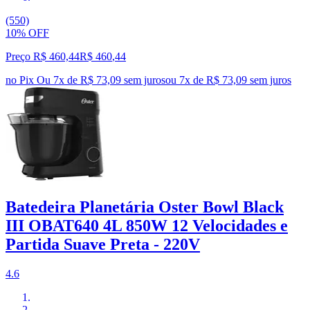
(550)
10% OFF
Preço R$ 460,44
R$
460
,
44
no Pix
Ou 7x de R$ 73,09 sem juros
ou
7
x de
R$ 73,09
sem juros
Batedeira Planetária Oster Bowl Black
III OBAT640 4L 850W 12 Velocidades e
Partida Suave Preta - 220V
4.6