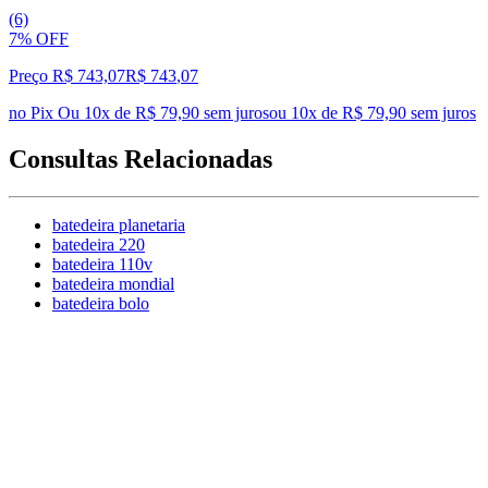
(6)
7% OFF
Preço R$ 743,07
R$
743
,
07
no Pix
Ou 10x de R$ 79,90 sem juros
ou
10
x de
R$ 79,90
sem juros
Consultas Relacionadas
batedeira planetaria
batedeira 220
batedeira 110v
batedeira mondial
batedeira bolo