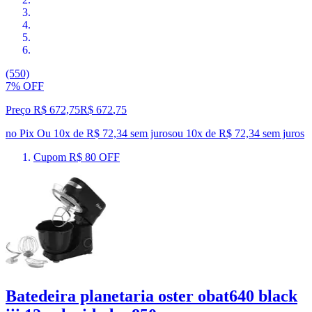
(550)
7% OFF
Preço R$ 672,75
R$
672
,
75
no Pix
Ou 10x de R$ 72,34 sem juros
ou
10
x de
R$ 72,34
sem juros
Cupom R$ 80 OFF
Batedeira planetaria oster obat640 black