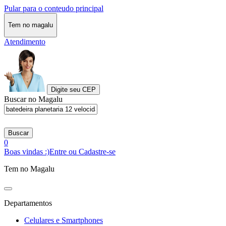
Pular para o conteudo principal
Tem no magalu
Atendimento
Digite seu CEP
Buscar no Magalu
Buscar
0
Boas vindas :)
Entre ou Cadastre-se
Tem no Magalu
Departamentos
Celulares e Smartphones