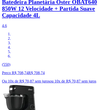
Batedeira Planetária Oster OBAT640
850W 12 Velocidade + Partida Suave
Capacidade 4L
4.6
(550)
Preço R$ 708,74
R$
708
,
74
Ou 10x de R$ 70,87 sem juros
ou
10
x de
R$ 70,87
sem juros