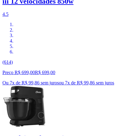
iii 12 velocidades 850w
4.5
(614)
Preço R$ 699,00
R$
699
,
00
Ou 7x de R$ 99,86 sem juros
ou
7
x de
R$ 99,86
sem juros