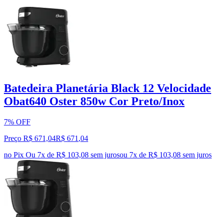
Batedeira Planetária Black 12 Velocidade
Obat640 Oster 850w Cor Preto/Inox
7% OFF
Preço R$ 671,04
R$
671
,
04
no Pix
Ou 7x de R$ 103,08 sem juros
ou
7
x de
R$ 103,08
sem juros