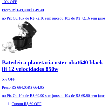
10% OFF
Preço R$ 649,40
R$
649
,
40
no Pix
Ou 10x de R$ 72,16 sem juros
ou
10
x de
R$ 72,16
sem juros
Batedeira planetaria oster obat640 black
iii 12 velocidades 850w
5% OFF
Preço R$ 664,05
R$
664
,
05
no Pix
Ou 10x de R$ 69,90 sem juros
ou
10
x de
R$ 69,90
sem juros
Cupom R$ 60 OFF