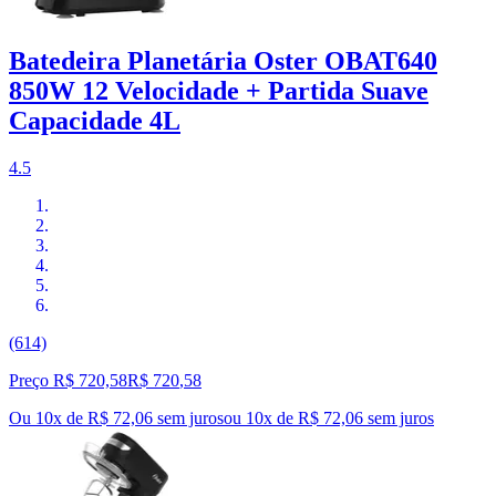
Batedeira Planetária Oster OBAT640
850W 12 Velocidade + Partida Suave
Capacidade 4L
4.5
(614)
Preço R$ 720,58
R$
720
,
58
Ou 10x de R$ 72,06 sem juros
ou
10
x de
R$ 72,06
sem juros