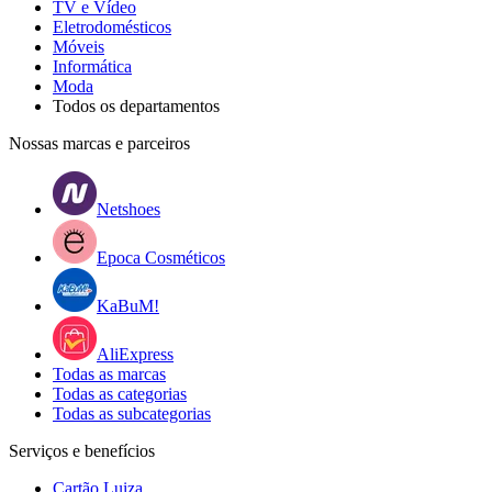
TV e Vídeo
Eletrodomésticos
Móveis
Informática
Moda
Todos os departamentos
Nossas marcas e parceiros
Netshoes
Epoca Cosméticos
KaBuM!
AliExpress
Todas as marcas
Todas as categorias
Todas as subcategorias
Serviços e benefícios
Cartão Luiza