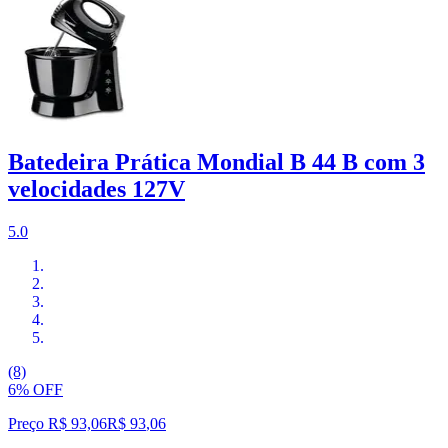
Batedeira Prática Mondial B 44 B com 3
velocidades 127V
5.0
(8)
6% OFF
Preço R$ 93,06
R$
93
,
06