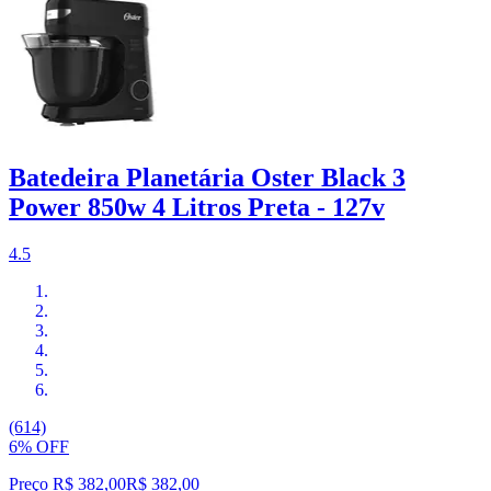
Batedeira Planetária Oster Black 3
Power 850w 4 Litros Preta - 127v
4.5
(614)
6% OFF
Preço R$ 382,00
R$
382
,
00