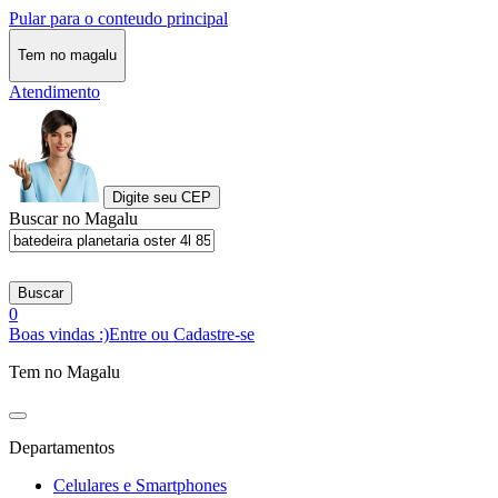
Pular para o conteudo principal
Tem no magalu
Atendimento
Digite seu CEP
Buscar no Magalu
Buscar
0
Boas vindas :)
Entre ou Cadastre-se
Tem no Magalu
Departamentos
Celulares e Smartphones