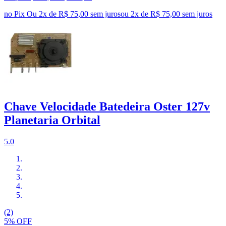
no Pix
Ou 2x de R$ 75,00 sem juros
ou
2
x de
R$ 75,00
sem juros
Chave Velocidade Batedeira Oster 127v
Planetaria Orbital
5.0
(2)
5% OFF