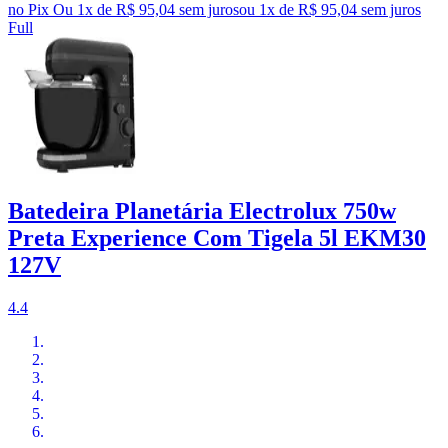
no Pix
Ou 1x de R$ 95,04 sem juros
ou
1
x de
R$ 95,04
sem juros
Full
Batedeira Planetária Electrolux 750w
Preta Experience Com Tigela 5l EKM30
127V
4.4