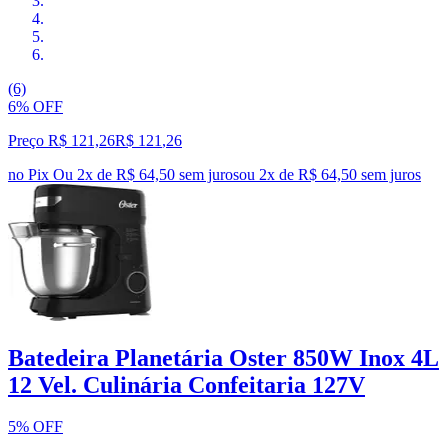
(6)
6% OFF
Preço R$ 121,26
R$
121
,
26
no Pix
Ou 2x de R$ 64,50 sem juros
ou
2
x de
R$ 64,50
sem juros
Batedeira Planetária Oster 850W Inox 4L
12 Vel. Culinária Confeitaria 127V
5% OFF