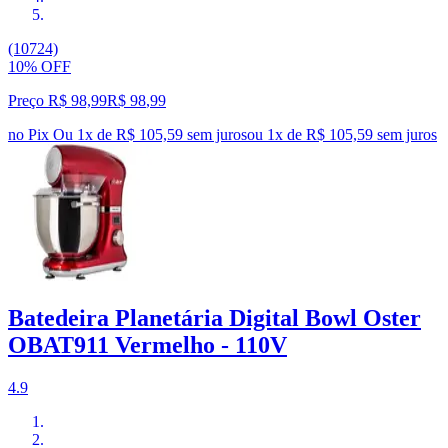
(10724)
10% OFF
Preço R$ 98,99
R$
98
,
99
no Pix
Ou 1x de R$ 105,59 sem juros
ou
1
x de
R$ 105,59
sem juros
Batedeira Planetária Digital Bowl Oster
OBAT911 Vermelho - 110V
4.9