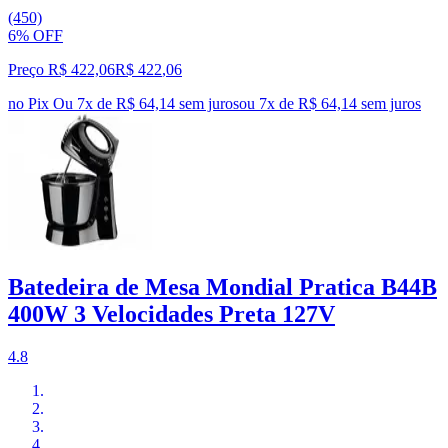
(450)
6% OFF
Preço R$ 422,06
R$
422
,
06
no Pix
Ou 7x de R$ 64,14 sem juros
ou
7
x de
R$ 64,14
sem juros
Batedeira de Mesa Mondial Pratica B44B
400W 3 Velocidades Preta 127V
4.8