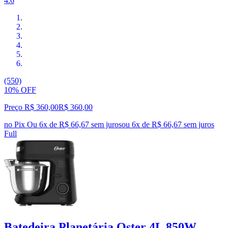
4.6
(550)
10% OFF
Preço R$ 360,00
R$
360
,
00
no Pix
Ou 6x de R$ 66,67 sem juros
ou
6
x de
R$ 66,67
sem juros
Full
Batedeira Planetária Oster 4L 850W