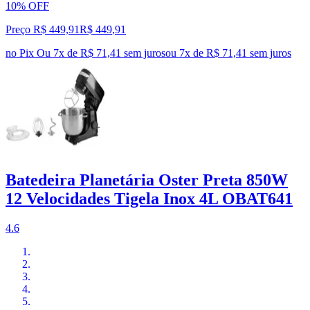
10% OFF
Preço R$ 449,91
R$
449
,
91
no Pix
Ou 7x de R$ 71,41 sem juros
ou
7
x de
R$ 71,41
sem juros
Batedeira Planetária Oster Preta 850W
12 Velocidades Tigela Inox 4L OBAT641
4.6