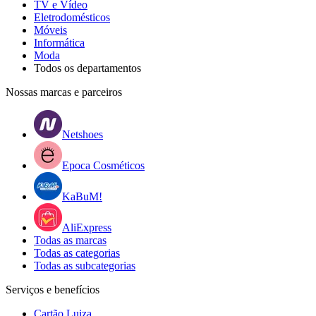
TV e Vídeo
Eletrodomésticos
Móveis
Informática
Moda
Todos os departamentos
Nossas marcas e parceiros
Netshoes
Epoca Cosméticos
KaBuM!
AliExpress
Todas as marcas
Todas as categorias
Todas as subcategorias
Serviços e benefícios
Cartão Luiza