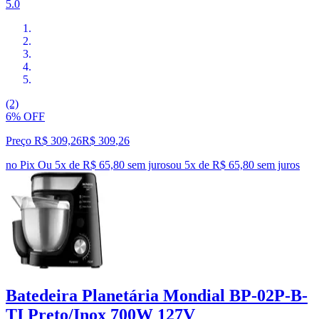
5.0
(2)
6% OFF
Preço R$ 309,26
R$
309
,
26
no Pix
Ou 5x de R$ 65,80 sem juros
ou
5
x de
R$ 65,80
sem juros
Batedeira Planetária Mondial BP-02P-B-
TI Preto/Inox 700W 127V