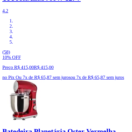
4.2
(58)
10% OFF
Preço R$ 415,00
R$
415
,
00
no Pix
Ou 7x de R$ 65,87 sem juros
ou
7
x de
R$ 65,87
sem juros
Batedeira Planetária Oster Vermelha