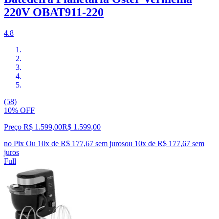
220V OBAT911-220
4.8
(58)
10% OFF
Preço R$ 1.599,00
R$
1.599
,
00
no Pix
Ou 10x de R$ 177,67 sem juros
ou
10
x de
R$ 177,67
sem
juros
Full