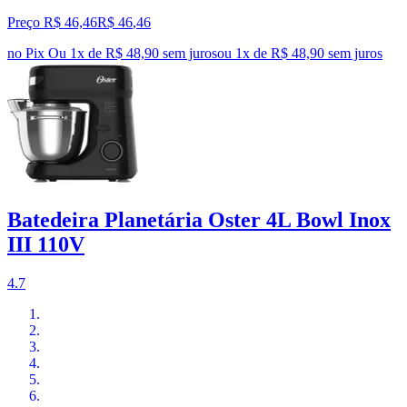
Preço R$ 46,46
R$
46
,
46
no Pix
Ou 1x de R$ 48,90 sem juros
ou
1
x de
R$ 48,90
sem juros
Batedeira Planetária Oster 4L Bowl Inox
III 110V
4.7