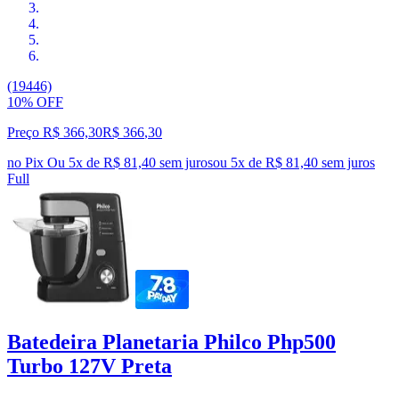
(19446)
10% OFF
Preço R$ 366,30
R$
366
,
30
no Pix
Ou 5x de R$ 81,40 sem juros
ou
5
x de
R$ 81,40
sem juros
Full
Batedeira Planetaria Philco Php500
Turbo 127V Preta