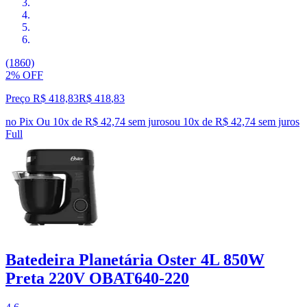
(1860)
2% OFF
Preço R$ 418,83
R$
418
,
83
no Pix
Ou 10x de R$ 42,74 sem juros
ou
10
x de
R$ 42,74
sem juros
Full
Batedeira Planetária Oster 4L 850W
Preta 220V OBAT640-220