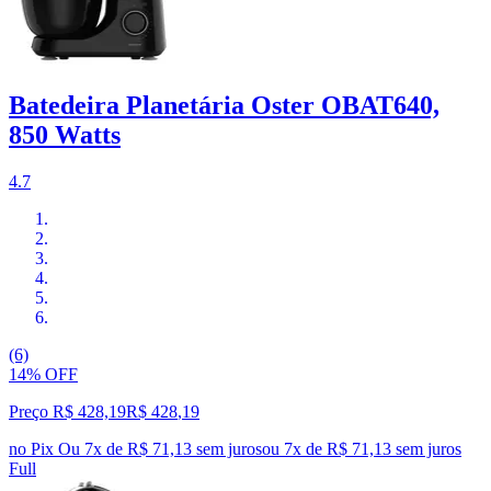
Batedeira Planetária Oster OBAT640,
850 Watts
4.7
(6)
14% OFF
Preço R$ 428,19
R$
428
,
19
no Pix
Ou 7x de R$ 71,13 sem juros
ou
7
x de
R$ 71,13
sem juros
Full