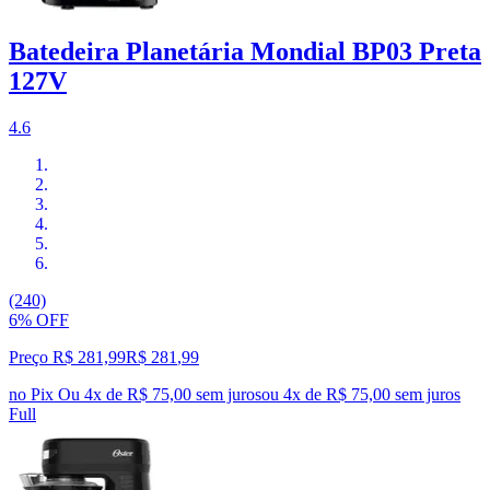
Batedeira Planetária Mondial BP03 Preta
127V
4.6
(240)
6% OFF
Preço R$ 281,99
R$
281
,
99
no Pix
Ou 4x de R$ 75,00 sem juros
ou
4
x de
R$ 75,00
sem juros
Full