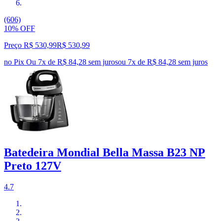
(606)
10% OFF
Preço R$ 530,99
R$
530
,
99
no Pix
Ou 7x de R$ 84,28 sem juros
ou
7
x de
R$ 84,28
sem juros
Batedeira Mondial Bella Massa B23 NP
Preto 127V
4.7