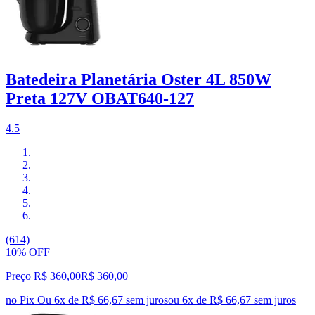
Batedeira Planetária Oster 4L 850W
Preta 127V OBAT640-127
4.5
(614)
10% OFF
Preço R$ 360,00
R$
360
,
00
no Pix
Ou 6x de R$ 66,67 sem juros
ou
6
x de
R$ 66,67
sem juros