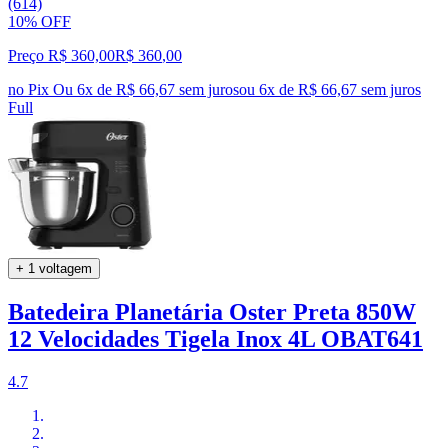
(614)
10% OFF
Preço R$ 360,00
R$
360
,
00
no Pix
Ou 6x de R$ 66,67 sem juros
ou
6
x de
R$ 66,67
sem juros
Full
+ 1 voltagem
Batedeira Planetária Oster Preta 850W
12 Velocidades Tigela Inox 4L OBAT641
4.7