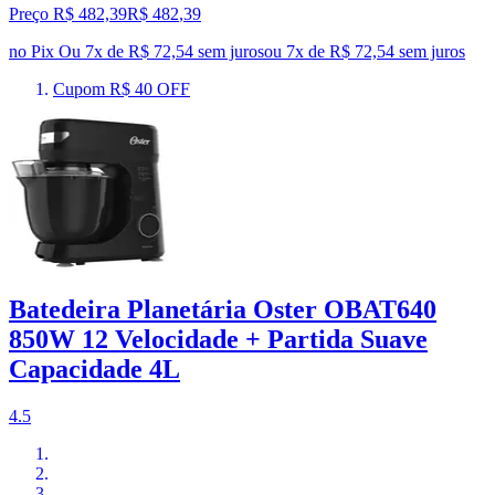
Preço R$ 482,39
R$
482
,
39
no Pix
Ou 7x de R$ 72,54 sem juros
ou
7
x de
R$ 72,54
sem juros
Cupom R$ 40 OFF
Batedeira Planetária Oster OBAT640
850W 12 Velocidade + Partida Suave
Capacidade 4L
4.5