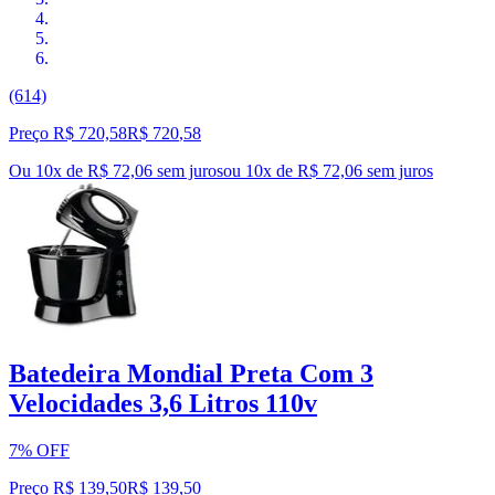
(614)
Preço R$ 720,58
R$
720
,
58
Ou 10x de R$ 72,06 sem juros
ou
10
x de
R$ 72,06
sem juros
Batedeira Mondial Preta Com 3
Velocidades 3,6 Litros 110v
7% OFF
Preço R$ 139,50
R$
139
,
50