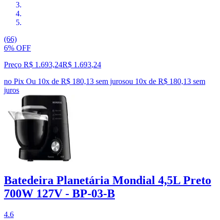
(66)
6% OFF
Preço R$ 1.693,24
R$
1.693
,
24
no Pix
Ou 10x de R$ 180,13 sem juros
ou
10
x de
R$ 180,13
sem
juros
Batedeira Planetária Mondial 4,5L Preto
700W 127V - BP-03-B
4.6