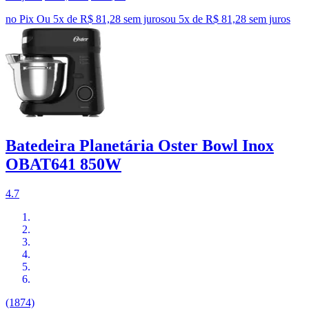
no Pix
Ou 5x de R$ 81,28 sem juros
ou
5
x de
R$ 81,28
sem juros
Batedeira Planetária Oster Bowl Inox
OBAT641 850W
4.7
(1874)