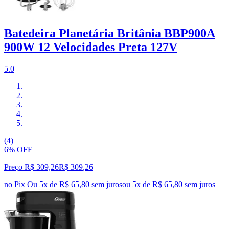
Batedeira Planetária Britânia BBP900A
900W 12 Velocidades Preta 127V
5.0
(4)
6% OFF
Preço R$ 309,26
R$
309
,
26
no Pix
Ou 5x de R$ 65,80 sem juros
ou
5
x de
R$ 65,80
sem juros