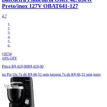
Preto/inox 127V OBAT641-127
4.7
(1874)
10% OFF
Preço R$ 419,00
R$
419
,
00
no Pix
Ou 7x de R$ 66,51 sem juros
ou
7
x de
R$ 66,51
sem juros