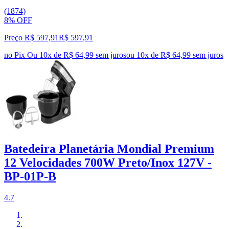
(1874)
8% OFF
Preço R$ 597,91
R$
597
,
91
no Pix
Ou 10x de R$ 64,99 sem juros
ou
10
x de
R$ 64,99
sem juros
Batedeira Planetária Mondial Premium
12 Velocidades 700W Preto/Inox 127V -
BP-01P-B
4.7