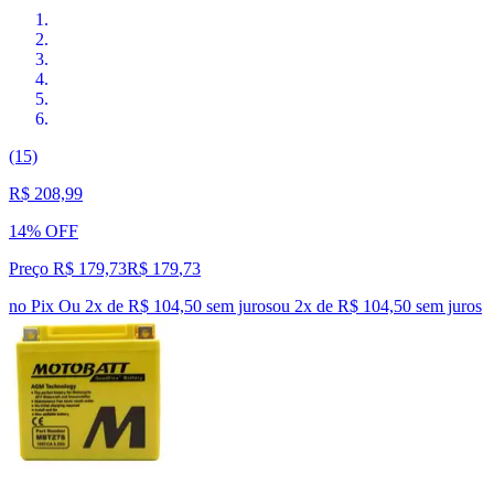
(15)
R$ 208,99
14% OFF
Preço R$ 179,73
R$
179
,
73
no Pix
Ou 2x de R$ 104,50 sem juros
ou
2
x de
R$ 104,50
sem juros