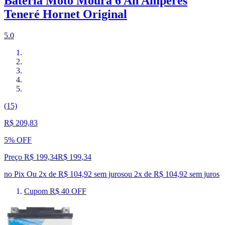
Bateria Moto Moura 6 Ah Amperes
Teneré Hornet Original
5.0
(15)
R$ 209,83
5% OFF
Preço R$ 199,34
R$
199
,
34
no Pix
Ou 2x de R$ 104,92 sem juros
ou
2
x de
R$ 104,92
sem juros
Cupom R$ 40 OFF