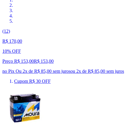
(12)
R$ 170,00
10% OFF
Preço R$ 153,00
R$
153
,
00
no Pix
Ou 2x de R$ 85,00 sem juros
ou
2
x de
R$ 85,00
sem juros
Cupom R$ 30 OFF