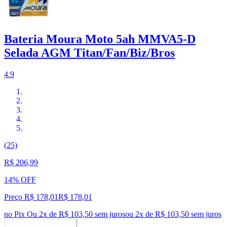
Bateria Moura Moto 5ah MMVA5-D
Selada AGM Titan/Fan/Biz/Bros
4.9
(25)
R$ 206,99
14% OFF
Preço R$ 178,01
R$
178
,
01
no Pix
Ou 2x de R$ 103,50 sem juros
ou
2
x de
R$ 103,50
sem juros