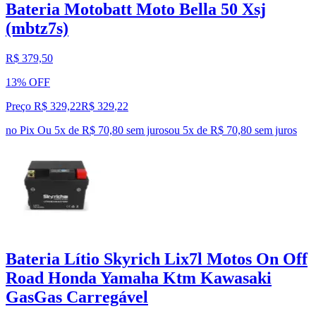
Bateria Motobatt Moto Bella 50 Xsj
(mbtz7s)
R$ 379,50
13% OFF
Preço R$ 329,22
R$
329
,
22
no Pix
Ou 5x de R$ 70,80 sem juros
ou
5
x de
R$ 70,80
sem juros
Bateria Lítio Skyrich Lix7l Motos On Off
Road Honda Yamaha Ktm Kawasaki
GasGas Carregável