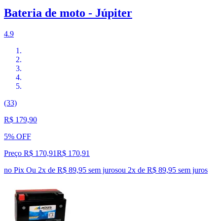
Bateria de moto - Júpiter
4.9
(33)
R$ 179,90
5% OFF
Preço R$ 170,91
R$
170
,
91
no Pix
Ou 2x de R$ 89,95 sem juros
ou
2
x de
R$ 89,95
sem juros