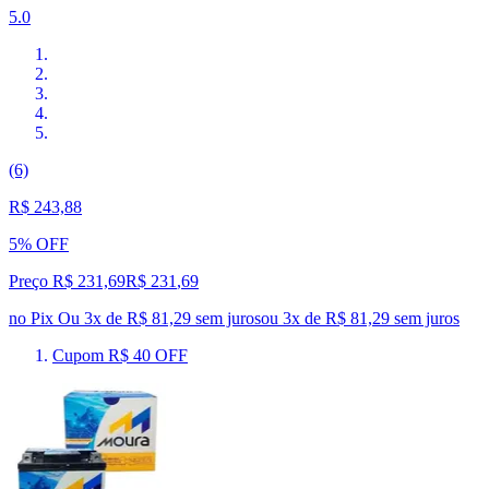
5.0
(6)
R$ 243,88
5% OFF
Preço R$ 231,69
R$
231
,
69
no Pix
Ou 3x de R$ 81,29 sem juros
ou
3
x de
R$ 81,29
sem juros
Cupom R$ 40 OFF