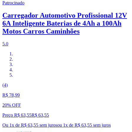
Patrocinado
Carregador Automotivo Profissional 12V
6A Inteligente Baterias de 4Ah a 100Ah
Motos Carros Caminhões
5.0
(4)
R$ 78,99
20% OFF
Preço R$ 63,55
R$
63
,
55
Ou 1x de R$ 63,55 sem juros
ou
1
x de
R$ 63,55
sem juros