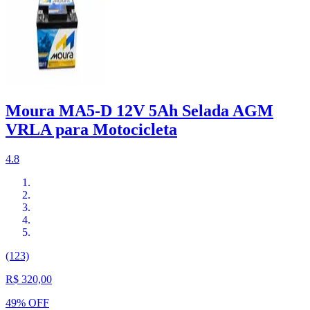
Moura MA5-D 12V 5Ah Selada AGM
VRLA para Motocicleta
4.8
(123)
R$ 320,00
49% OFF