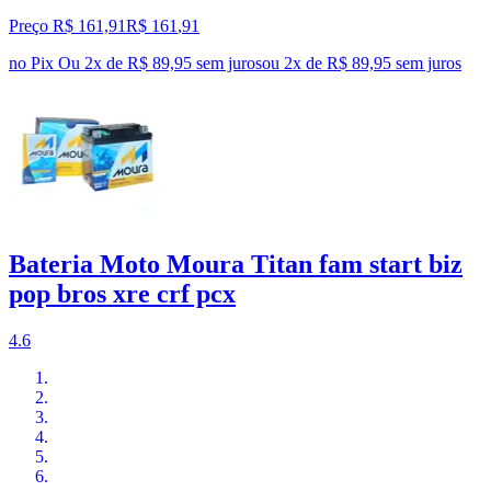
Preço R$ 161,91
R$
161
,
91
no Pix
Ou 2x de R$ 89,95 sem juros
ou
2
x de
R$ 89,95
sem juros
Bateria Moto Moura Titan fam start biz
pop bros xre crf pcx
4.6