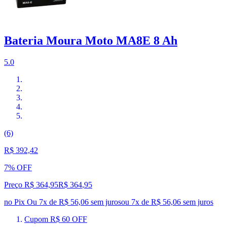
Bateria Moura Moto MA8E 8 Ah
5.0
(6)
R$ 392,42
7% OFF
Preço R$ 364,95
R$
364
,
95
no Pix
Ou 7x de R$ 56,06 sem juros
ou
7
x de
R$ 56,06
sem juros
Cupom R$ 60 OFF