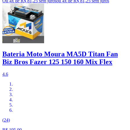
Ou 4x de R$ 81,25 sem juros
ou
4
x de
R$ 81,25
sem juros
Bateria Moto Moura MA5D Titan Fan
Biz Bros Fazer 125 150 160 Mix Flex
4.6
(24)
R$ 195,00