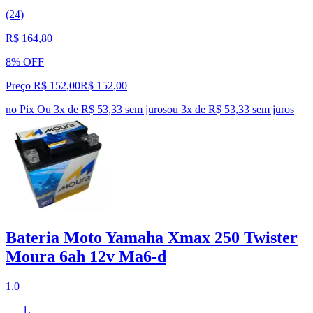
(24)
R$ 164,80
8% OFF
Preço R$ 152,00
R$
152
,
00
no Pix
Ou 3x de R$ 53,33 sem juros
ou
3
x de
R$ 53,33
sem juros
Bateria Moto Yamaha Xmax 250 Twister
Moura 6ah 12v Ma6-d
1.0