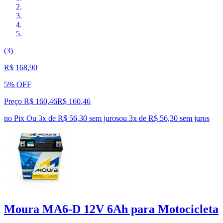
(3)
R$ 168,90
5% OFF
Preço R$ 160,46
R$
160
,
46
no Pix
Ou 3x de R$ 56,30 sem juros
ou
3
x de
R$ 56,30
sem juros
Moura MA6-D 12V 6Ah para Motocicleta