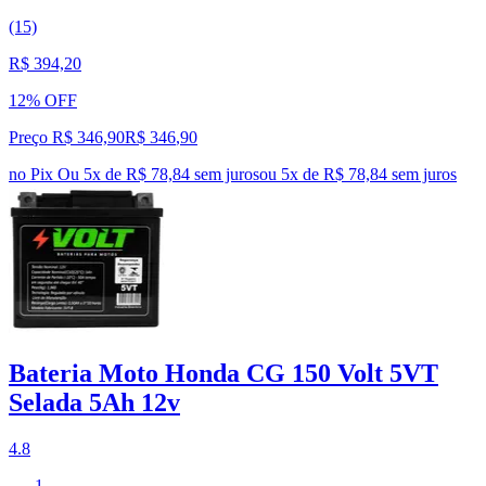
(15)
R$ 394,20
12% OFF
Preço R$ 346,90
R$
346
,
90
no Pix
Ou 5x de R$ 78,84 sem juros
ou
5
x de
R$ 78,84
sem juros
Bateria Moto Honda CG 150 Volt 5VT
Selada 5Ah 12v
4.8