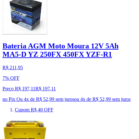
Bateria AGM Moto Moura 12V 5Ah
MA5-D YZ 250FX 450FX YZF-R1
R$ 211,95
7% OFF
Preço R$ 197,11
R$
197
,
11
no Pix
Ou 4x de R$ 52,99 sem juros
ou
4
x de
R$ 52,99
sem juros
Cupom R$ 40 OFF