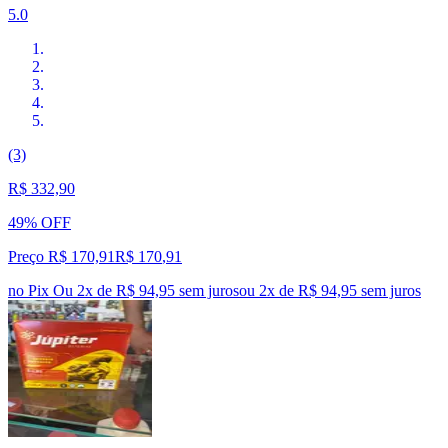
5.0
(3)
R$ 332,90
49% OFF
Preço R$ 170,91
R$
170
,
91
no Pix
Ou 2x de R$ 94,95 sem juros
ou
2
x de
R$ 94,95
sem juros