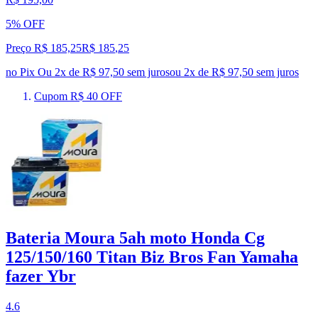
5% OFF
Preço R$ 185,25
R$
185
,
25
no Pix
Ou 2x de R$ 97,50 sem juros
ou
2
x de
R$ 97,50
sem juros
Cupom R$ 40 OFF
Bateria Moura 5ah moto Honda Cg
125/150/160 Titan Biz Bros Fan Yamaha
fazer Ybr
4.6