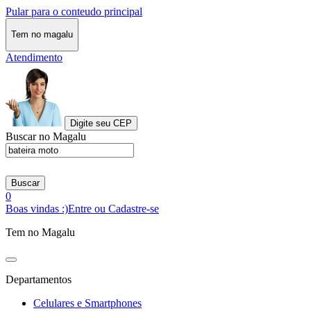
Pular para o conteudo principal
Tem no magalu
Atendimento
Digite seu CEP
Buscar no Magalu
Buscar
0
Boas vindas :)
Entre ou Cadastre-se
Tem no Magalu
Departamentos
Celulares e Smartphones