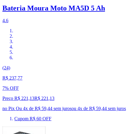
Bateria Moura Moto MA5D 5 Ah
4.6
(24)
R$ 237,77
7% OFF
Preço R$ 221,13
R$
221
,
13
no Pix
Ou 4x de R$ 59,44 sem juros
ou
4
x de
R$ 59,44
sem juros
Cupom R$ 60 OFF