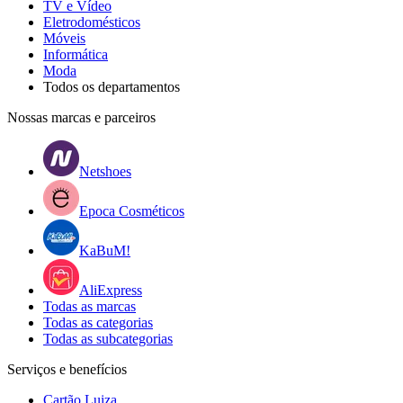
TV e Vídeo
Eletrodomésticos
Móveis
Informática
Moda
Todos os departamentos
Nossas marcas e parceiros
Netshoes
Epoca Cosméticos
KaBuM!
AliExpress
Todas as marcas
Todas as categorias
Todas as subcategorias
Serviços e benefícios
Cartão Luiza