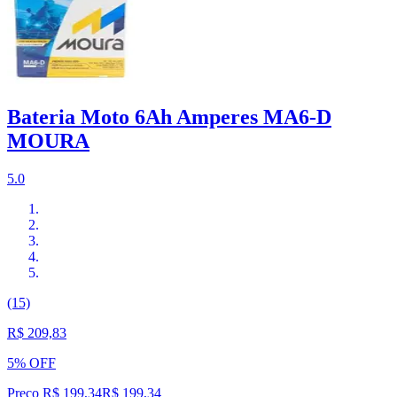
Bateria Moto 6Ah Amperes MA6-D
MOURA
5.0
(15)
R$ 209,83
5% OFF
Preço R$ 199,34
R$
199
,
34