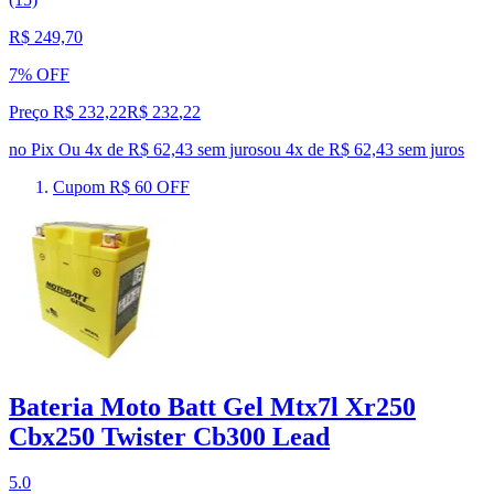
R$ 249,70
7% OFF
Preço R$ 232,22
R$
232
,
22
no Pix
Ou 4x de R$ 62,43 sem juros
ou
4
x de
R$ 62,43
sem juros
Cupom R$ 60 OFF
Bateria Moto Batt Gel Mtx7l Xr250
Cbx250 Twister Cb300 Lead
5.0