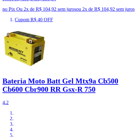
no Pix
Ou 2x de R$ 104,92 sem juros
ou
2
x de
R$ 104,92
sem juros
Cupom R$ 40 OFF
Bateria Moto Batt Gel Mtx9a Cb500
Cb600 Cbr900 RR Gsx-R 750
4.2