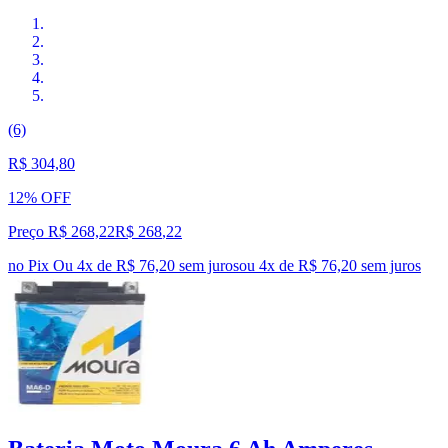
(6)
R$ 304,80
12% OFF
Preço R$ 268,22
R$
268
,
22
no Pix
Ou 4x de R$ 76,20 sem juros
ou
4
x de
R$ 76,20
sem juros