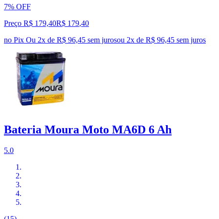
7% OFF
Preço R$ 179,40
R$
179
,
40
no Pix
Ou 2x de R$ 96,45 sem juros
ou
2
x de
R$ 96,45
sem juros
Bateria Moura Moto MA6D 6 Ah
5.0
(15)