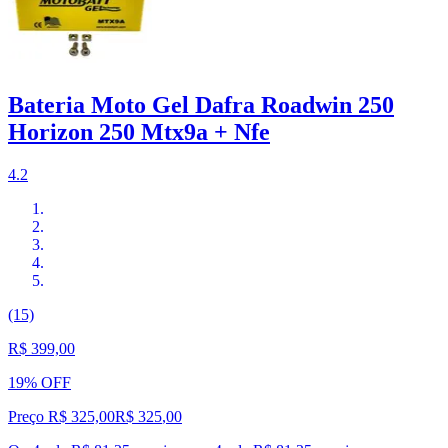
Bateria Moto Gel Dafra Roadwin 250
Horizon 250 Mtx9a + Nfe
4.2
(15)
R$ 399,00
19% OFF
Preço R$ 325,00
R$
325
,
00