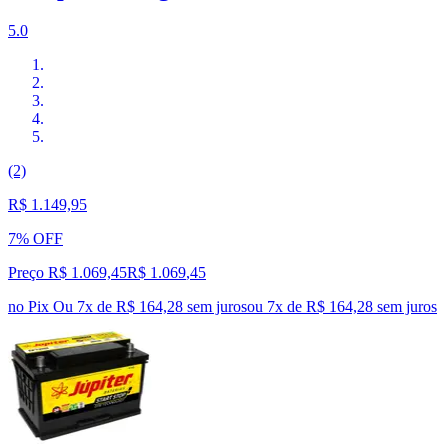
5.0
(2)
R$ 1.149,95
7% OFF
Preço R$ 1.069,45
R$
1.069
,
45
no Pix
Ou 7x de R$ 164,28 sem juros
ou
7
x de
R$ 164,28
sem juros