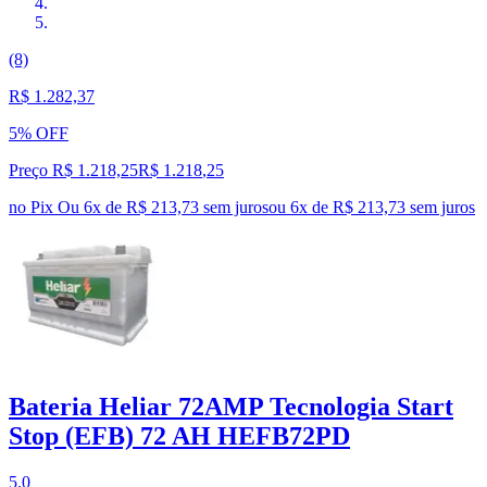
(8)
R$ 1.282,37
5% OFF
Preço R$ 1.218,25
R$
1.218
,
25
no Pix
Ou 6x de R$ 213,73 sem juros
ou
6
x de
R$ 213,73
sem juros
Bateria Heliar 72AMP Tecnologia Start
Stop (EFB) 72 AH HEFB72PD
5.0