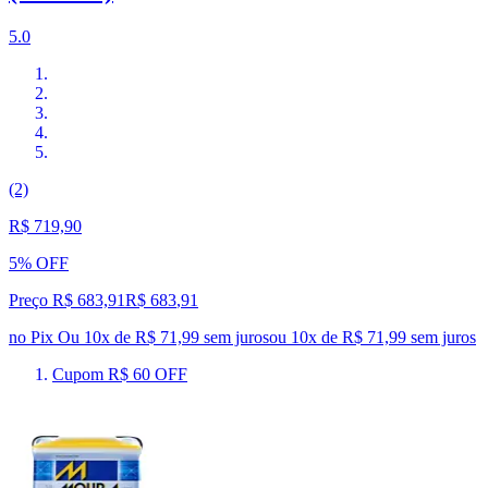
5.0
(2)
R$ 719,90
5% OFF
Preço R$ 683,91
R$
683
,
91
no Pix
Ou 10x de R$ 71,99 sem juros
ou
10
x de
R$ 71,99
sem juros
Cupom R$ 60 OFF