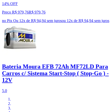
14% OFF
Preço R$ 979,76
R$
979
,
76
no Pix
Ou 12x de R$ 94,94 sem juros
ou
12
x de
R$ 94,94
sem juros
Bateria Moura EFB 72Ah MF72LD Para
Carros c/ Sistema Start-Stop ( Stop-Go ) -
12V
5.0