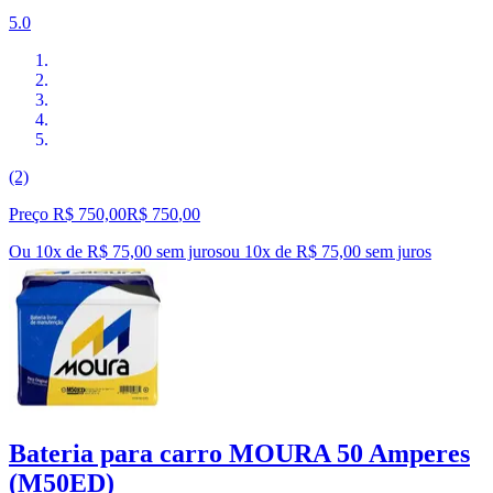
5.0
(2)
Preço R$ 750,00
R$
750
,
00
Ou 10x de R$ 75,00 sem juros
ou
10
x de
R$ 75,00
sem juros
Bateria para carro MOURA 50 Amperes
(M50ED)