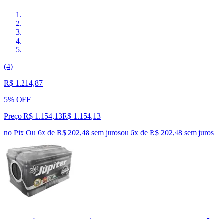
(4)
R$ 1.214,87
5% OFF
Preço R$ 1.154,13
R$
1.154
,
13
no Pix
Ou 6x de R$ 202,48 sem juros
ou
6
x de
R$ 202,48
sem juros