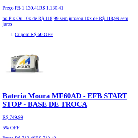
Preço R$ 1.130,41
R$
1.130
,
41
no Pix
Ou 10x de R$ 118,99 sem juros
ou
10
x de
R$ 118,99
sem
juros
Cupom R$ 60 OFF
Bateria Moura MF60AD - EFB START
STOP - BASE DE TROCA
R$ 749,99
5% OFF