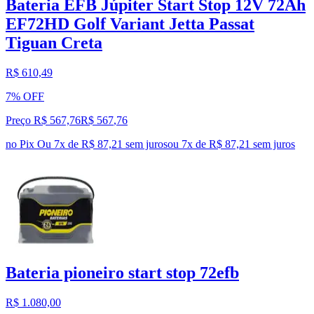
Bateria EFB Júpiter Start Stop 12V 72Ah
EF72HD Golf Variant Jetta Passat
Tiguan Creta
R$ 610,49
7% OFF
Preço R$ 567,76
R$
567
,
76
no Pix
Ou 7x de R$ 87,21 sem juros
ou
7
x de
R$ 87,21
sem juros
Bateria pioneiro start stop 72efb
R$ 1.080,00