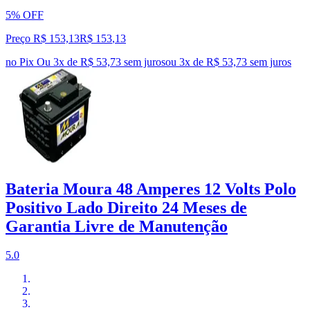
5% OFF
Preço R$ 153,13
R$
153
,
13
no Pix
Ou 3x de R$ 53,73 sem juros
ou
3
x de
R$ 53,73
sem juros
Bateria Moura 48 Amperes 12 Volts Polo
Positivo Lado Direito 24 Meses de
Garantia Livre de Manutenção
5.0