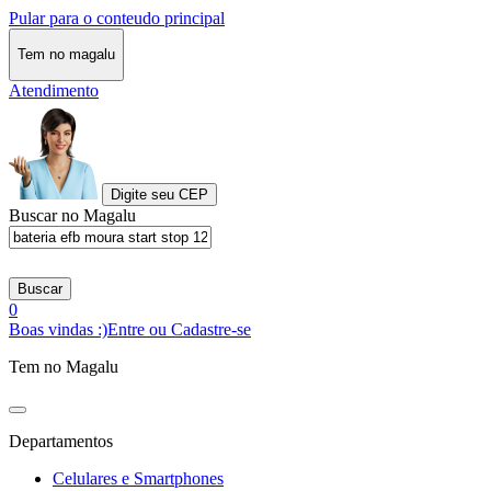
Pular para o conteudo principal
Tem no magalu
Atendimento
Digite seu CEP
Buscar no Magalu
Buscar
0
Boas vindas :)
Entre ou Cadastre-se
Tem no Magalu
Departamentos
Celulares e Smartphones