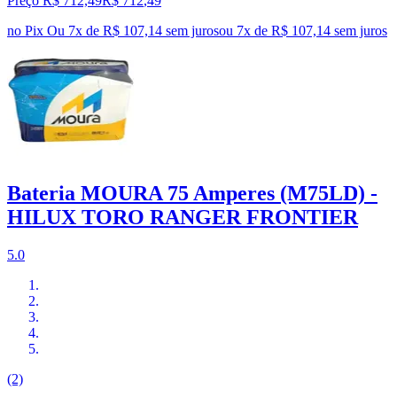
Preço R$ 712,49
R$
712
,
49
no Pix
Ou 7x de R$ 107,14 sem juros
ou
7
x de
R$ 107,14
sem juros
Bateria MOURA 75 Amperes (M75LD) -
HILUX TORO RANGER FRONTIER
5.0
(2)