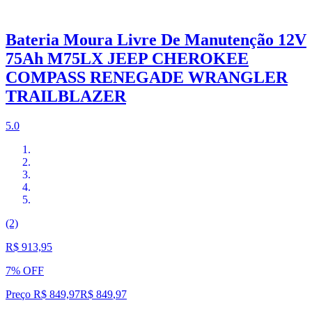
Bateria Moura Livre De Manutenção 12V
75Ah M75LX JEEP CHEROKEE
COMPASS RENEGADE WRANGLER
TRAILBLAZER
5.0
(2)
R$ 913,95
7% OFF
Preço R$ 849,97
R$
849
,
97