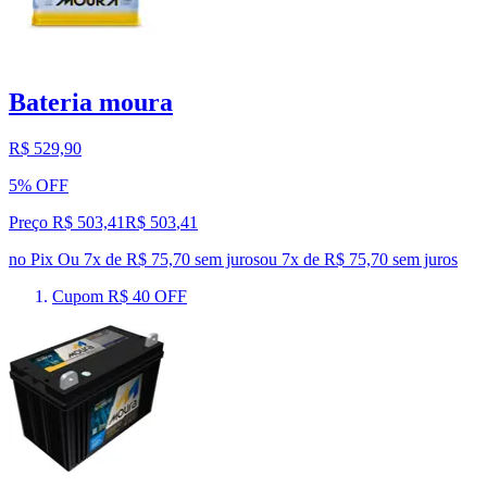
Bateria moura
R$ 529,90
5% OFF
Preço R$ 503,41
R$
503
,
41
no Pix
Ou 7x de R$ 75,70 sem juros
ou
7
x de
R$ 75,70
sem juros
Cupom R$ 40 OFF