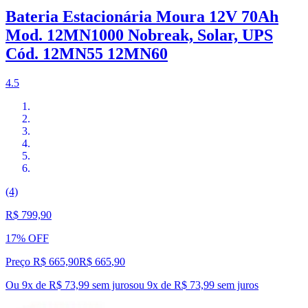
Bateria Estacionária Moura 12V 70Ah
Mod. 12MN1000 Nobreak, Solar, UPS
Cód. 12MN55 12MN60
4.5
(4)
R$ 799,90
17% OFF
Preço R$ 665,90
R$
665
,
90
Ou 9x de R$ 73,99 sem juros
ou
9
x de
R$ 73,99
sem juros