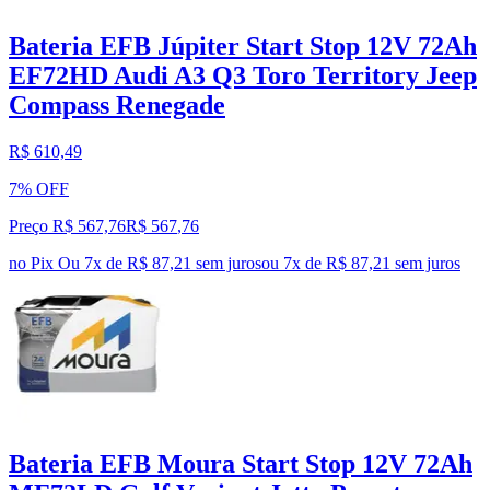
Bateria EFB Júpiter Start Stop 12V 72Ah
EF72HD Audi A3 Q3 Toro Territory Jeep
Compass Renegade
R$ 610,49
7% OFF
Preço R$ 567,76
R$
567
,
76
no Pix
Ou 7x de R$ 87,21 sem juros
ou
7
x de
R$ 87,21
sem juros
Bateria EFB Moura Start Stop 12V 72Ah