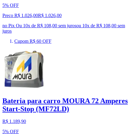
5% OFF
Preço R$ 1.026,00
R$
1.026
,
00
no Pix
Ou 10x de R$ 108,00 sem juros
ou
10
x de
R$ 108,00
sem
juros
Cupom R$ 60 OFF
Bateria para carro MOURA 72 Amperes
Start-Stop (MF72LD)
R$ 1.189,90
5% OFF