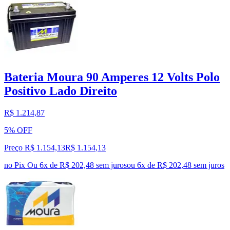
Bateria Moura 90 Amperes 12 Volts Polo
Positivo Lado Direito
R$ 1.214,87
5% OFF
Preço R$ 1.154,13
R$
1.154
,
13
no Pix
Ou 6x de R$ 202,48 sem juros
ou
6
x de
R$ 202,48
sem juros