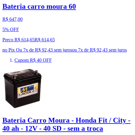
Bateria carro moura 60
R$ 647,00
5% OFF
Preço R$ 614,65
R$
614
,
65
no Pix
Ou 7x de R$ 92,43 sem juros
ou
7
x de
R$ 92,43
sem juros
Cupom R$ 40 OFF
Bateria Carro Moura - Honda Fit / City -
40 ah - 12V - 40 SD - sem a troca