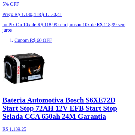
5% OFF
Preço R$ 1.130,41
R$
1.130
,
41
no Pix
Ou 10x de R$ 118,99 sem juros
ou
10
x de
R$ 118,99
sem
juros
Cupom R$ 60 OFF
Bateria Automotiva Bosch S6XE72D
Start Stop 72AH 12V EFB Start Stop
Selada CCA 650ah 24M Garantia
R$ 1.139,25