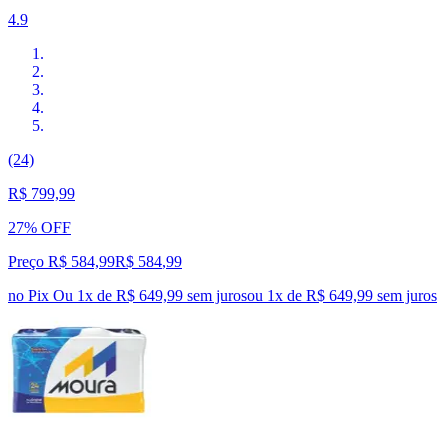
4.9
(24)
R$ 799,99
27% OFF
Preço R$ 584,99
R$
584
,
99
no Pix
Ou 1x de R$ 649,99 sem juros
ou
1
x de
R$ 649,99
sem juros