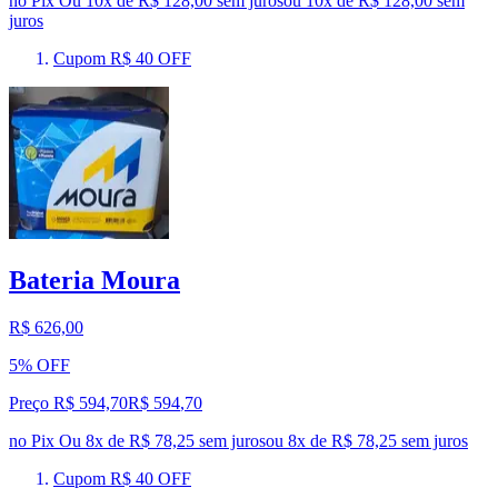
no Pix
Ou 10x de R$ 128,00 sem juros
ou
10
x de
R$ 128,00
sem
juros
Cupom R$ 40 OFF
Bateria Moura
R$ 626,00
5% OFF
Preço R$ 594,70
R$
594
,
70
no Pix
Ou 8x de R$ 78,25 sem juros
ou
8
x de
R$ 78,25
sem juros
Cupom R$ 40 OFF