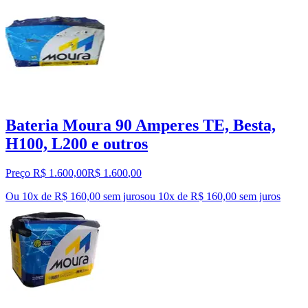
Bateria Moura 90 Amperes TE, Besta,
H100, L200 e outros
Preço R$ 1.600,00
R$
1.600
,
00
Ou 10x de R$ 160,00 sem juros
ou
10
x de
R$ 160,00
sem juros