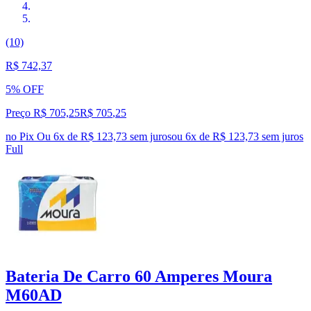
(10)
R$ 742,37
5% OFF
Preço R$ 705,25
R$
705
,
25
no Pix
Ou 6x de R$ 123,73 sem juros
ou
6
x de
R$ 123,73
sem juros
Full
Bateria De Carro 60 Amperes Moura
M60AD