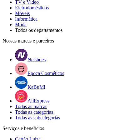
TV e Vídeo
Eletrodomésticos
Móveis
Informática
Moda
Todos os departamentos
Nossas marcas e parceiros
Netshoes
Epoca Cosméticos
KaBuM!
AliExpress
Todas as marcas
Todas as categorias
Todas as subcategorias
Serviços e benefícios
Cartão Luiza