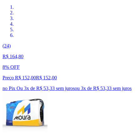
(24)
R$ 164,80
8% OFF
Preço R$ 152,00
R$
152
,
00
no Pix
Ou 3x de R$ 53,33 sem juros
ou
3
x de
R$ 53,33
sem juros