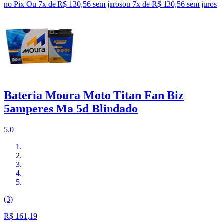
no Pix
Ou 7x de R$ 130,56 sem juros
ou
7
x de
R$ 130,56
sem juros
Bateria Moura Moto Titan Fan Biz
5amperes Ma 5d Blindado
5.0
(3)
R$ 161,19