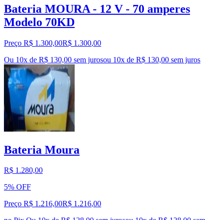
Bateria MOURA - 12 V - 70 amperes
Modelo 70KD
Preço R$ 1.300,00
R$
1.300
,
00
Ou 10x de R$ 130,00 sem juros
ou
10
x de
R$ 130,00
sem juros
Bateria Moura
R$ 1.280,00
5% OFF
Preço R$ 1.216,00
R$
1.216
,
00