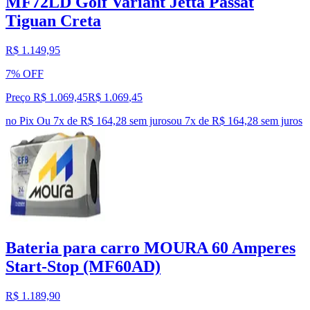
MF72LD Golf Variant Jetta Passat
Tiguan Creta
R$ 1.149,95
7% OFF
Preço R$ 1.069,45
R$
1.069
,
45
no Pix
Ou 7x de R$ 164,28 sem juros
ou
7
x de
R$ 164,28
sem juros
Bateria para carro MOURA 60 Amperes
Start-Stop (MF60AD)
R$ 1.189,90