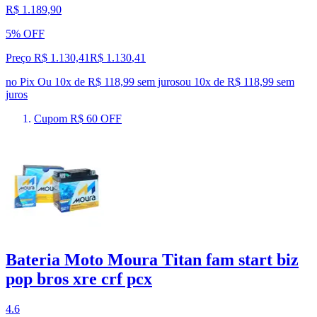
R$ 1.189,90
5% OFF
Preço R$ 1.130,41
R$
1.130
,
41
no Pix
Ou 10x de R$ 118,99 sem juros
ou
10
x de
R$ 118,99
sem
juros
Cupom R$ 60 OFF
Bateria Moto Moura Titan fam start biz
pop bros xre crf pcx
4.6