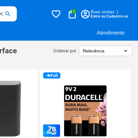
0
Boas vindas :)
Entre ou Cadastre-se
Atendimento
rface
Ordenar por
Full