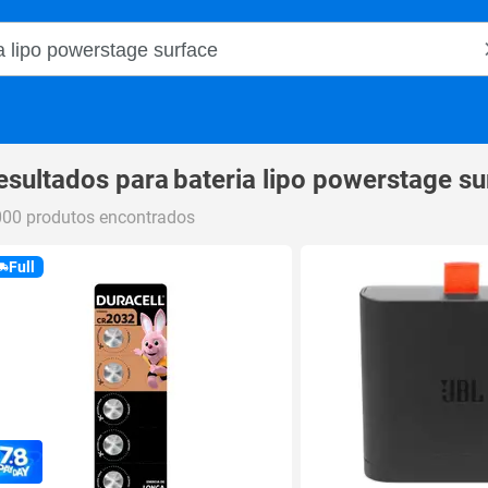
o Magalu
esultados para
bateria lipo powerstage su
000 produtos encontrados
Full