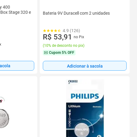
ry 400
Box Stage 320 e
Bateria 9V Duracell com 2 unidades
4.9 (126)
R$ 53,91
no Pix
x
(
10% de desconto no pix
)
Cupom
5% OFF
sacola
Adicionar à sacola