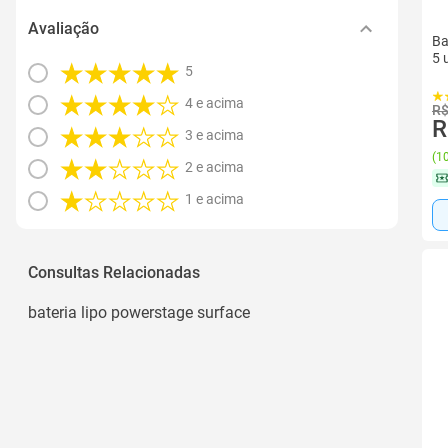
Avaliação
Ba
5 
5
4 e acima
R$
R
3 e acima
(
10
2 e acima
1 e acima
Consultas Relacionadas
bateria lipo powerstage surface