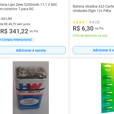
teria Lipo Zeee 5200mAh 11,1 V 80C
Bateria Alcalina A23 Cart
m conector T para RC
Unidades Elgin 12v Pilha
 361,80
4.0 (3)
 de R$ 48,75 sem juros
R$ 6,30
no Pix
ez de R$ 48,75 sem juros
R$ 341,22
no Pix
u
(
10% de desconto no pix
)
Compra Internacional
Adicionar à 
Adicionar à sacola