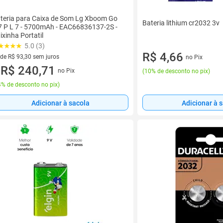
teria para Caixa de Som Lg Xboom Go
Bateria lithium cr2032 3v
7 P L 7 - 5700mAh - EAC66836137-2S -
ixinha Portatil
5.0 (3)
R$ 4,66
 de R$ 93,30 sem juros
no Pix
ez de R$ 93,30 sem juros
R$ 240,71
no Pix
(
10% de desconto no pix
)
u
% de desconto no pix
)
Adicionar à sacola
Adicionar à 