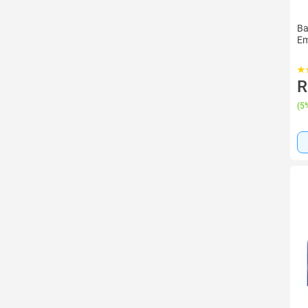
Ba
Em
R
(
5%