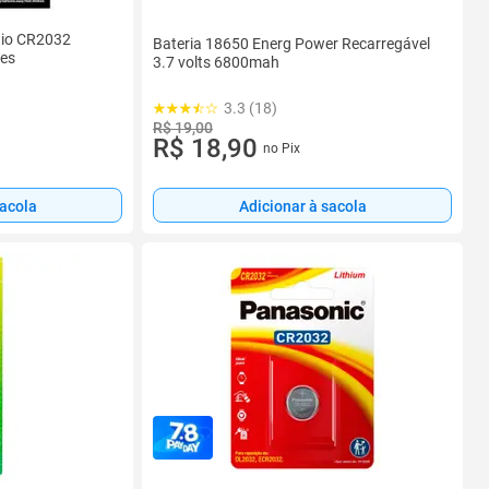
ítio CR2032
Bateria 18650 Energ Power Recarregável
es
3.7 volts 6800mah
3.3 (18)
R$ 19,00
R$ 18,90
no Pix
sacola
Adicionar à sacola