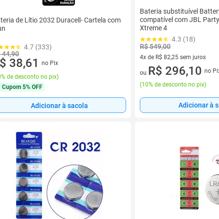
Bateria substituível Batte
compatível com JBL Party
teria de Lítio 2032 Duracell- Cartela com
Xtreme 4
un
4.3 (18)
R$ 549,00
4.7 (333)
 44,90
4x de R$ 82,25 sem juros
$ 38,61
no Pix
4 vez de R$ 82,25 sem juros
R$ 296,10
no Pi
ou
% de desconto no pix
)
(
10% de desconto no pix
)
Cupom
5% OFF
Adicionar à 
Adicionar à sacola