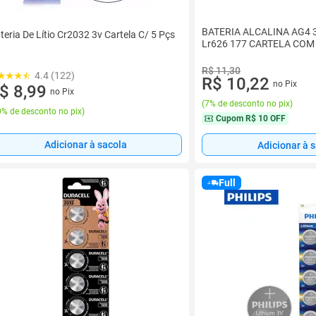
BATERIA ALCALINA AG4 
teria De Lítio Cr2032 3v Cartela C/ 5 Pçs
Lr626 177 CARTELA COM 
R$ 11,30
4.4 (122)
R$ 10,22
no Pix
$ 8,99
no Pix
(
7% de desconto no pix
)
% de desconto no pix
)
Cupom
R$ 10 OFF
Adicionar à sacola
Adicionar à 
Full