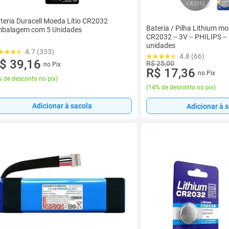
teria Duracell Moeda Lítio CR2032
Bateria / Pilha Lithium mo
balagem com 5 Unidades
CR2032 -- 3V -- PHILIPS -- 
unidades
4.7 (333)
4.8 (66)
$ 39,16
R$ 25,00
no Pix
R$ 17,36
no Pix
 de desconto no pix
)
(
14% de desconto no pix
)
Adicionar à sacola
Adicionar à 