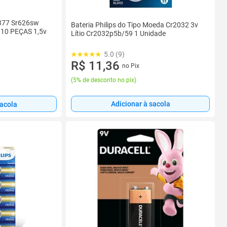
377 Sr626sw
Bateria Philips do Tipo Moeda Cr2032 3v
10 PEÇAS 1,5v
Lítio Cr2032p5b/59 1 Unidade
5.0 (9)
R$ 11,36
no Pix
(
5% de desconto no pix
)
Adicionar à sacola
sacola