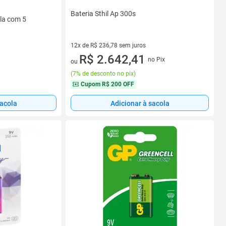
Bateria Sthil Ap 300s
ela com 5
12x de R$ 236,78 sem juros
12 vez de R$ 236,78 sem juros
R$ 2.642,41
no Pix
ou
(
7% de desconto no pix
)
Cupom
R$ 200 OFF
sacola
Adicionar à sacola