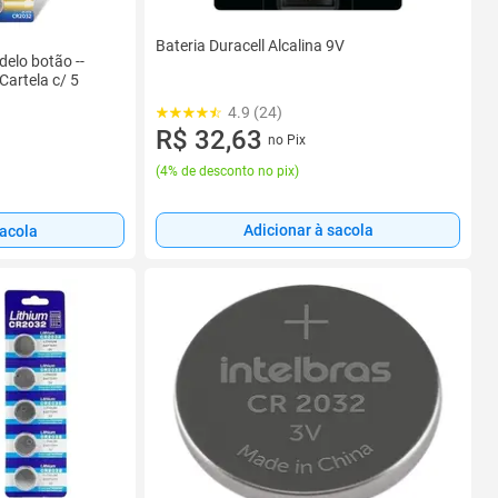
Bateria Duracell Alcalina 9V
delo botão --
Cartela c/ 5
4.9 (24)
R$ 32,63
no Pix
(
4% de desconto no pix
)
Adicionar à sacola
sacola