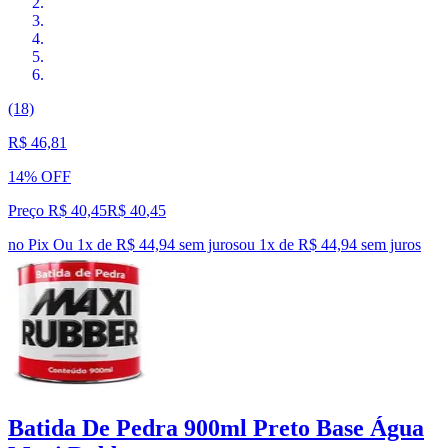
(18)
R$ 46,81
14% OFF
Preço R$ 40,45
R$
40
,
45
no Pix
Ou 1x de R$ 44,94 sem juros
ou
1
x de
R$ 44,94
sem juros
Batida De Pedra 900ml Preto Base Água