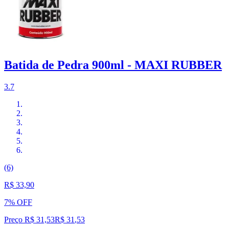
Batida de Pedra 900ml - MAXI RUBBER
3.7
(6)
R$ 33,90
7% OFF
Preço R$ 31,53
R$
31
,
53