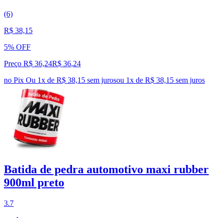
(6)
R$ 38,15
5% OFF
Preço R$ 36,24
R$
36
,
24
no Pix
Ou 1x de R$ 38,15 sem juros
ou
1
x de
R$ 38,15
sem juros
Batida de pedra automotivo maxi rubber
900ml preto
3.7