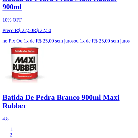
900ml
10% OFF
Preço R$ 22,50
R$
22
,
50
no Pix
Ou 1x de R$ 25,00 sem juros
ou
1
x de
R$ 25,00
sem juros
Batida De Pedra Branco 900ml Maxi
Rubber
4.8