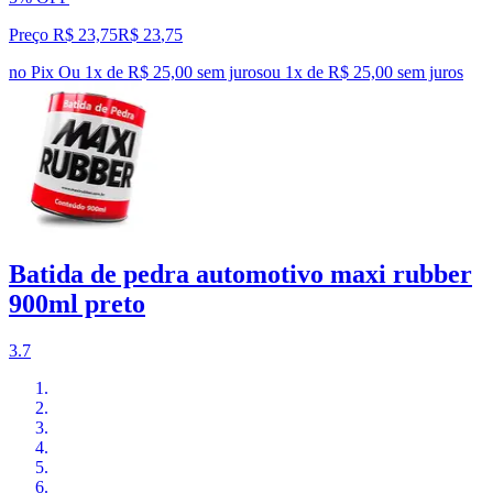
Preço R$ 23,75
R$
23
,
75
no Pix
Ou 1x de R$ 25,00 sem juros
ou
1
x de
R$ 25,00
sem juros
Batida de pedra automotivo maxi rubber
900ml preto
3.7