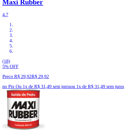
Maxi Rubber
4.7
(18)
5% OFF
Preço R$ 29,92
R$
29
,
92
no Pix
Ou 1x de R$ 31,49 sem juros
ou
1
x de
R$ 31,49
sem juros