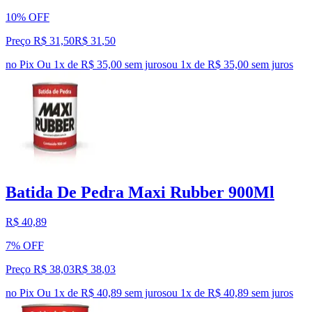
10% OFF
Preço R$ 31,50
R$
31
,
50
no Pix
Ou 1x de R$ 35,00 sem juros
ou
1
x de
R$ 35,00
sem juros
Batida De Pedra Maxi Rubber 900Ml
R$ 40,89
7% OFF
Preço R$ 38,03
R$
38
,
03
no Pix
Ou 1x de R$ 40,89 sem juros
ou
1
x de
R$ 40,89
sem juros