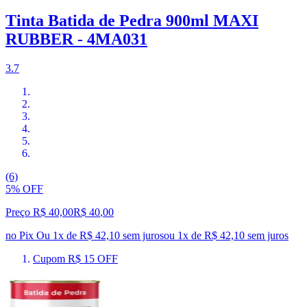
Tinta Batida de Pedra 900ml MAXI
RUBBER - 4MA031
3.7
(6)
5% OFF
Preço R$ 40,00
R$
40
,
00
no Pix
Ou 1x de R$ 42,10 sem juros
ou
1
x de
R$ 42,10
sem juros
Cupom R$ 15 OFF