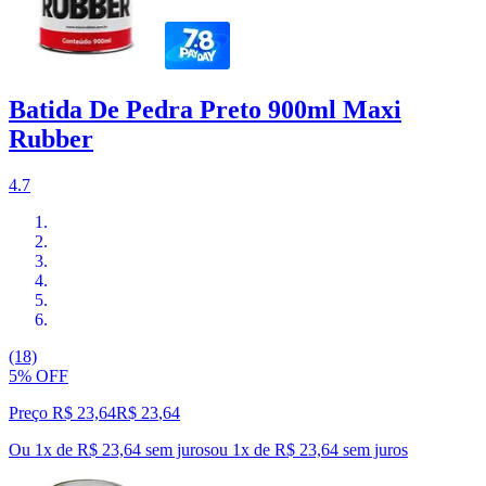
Batida De Pedra Preto 900ml Maxi
Rubber
4.7
(18)
5% OFF
Preço R$ 23,64
R$
23
,
64
Ou 1x de R$ 23,64 sem juros
ou
1
x de
R$ 23,64
sem juros