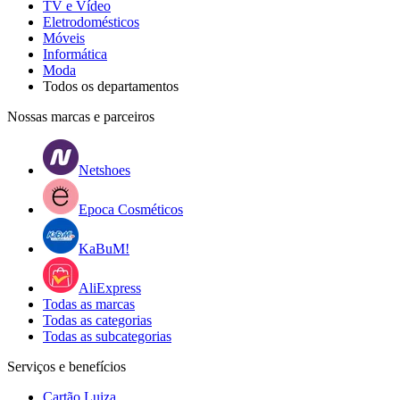
TV e Vídeo
Eletrodomésticos
Móveis
Informática
Moda
Todos os departamentos
Nossas marcas e parceiros
Netshoes
Epoca Cosméticos
KaBuM!
AliExpress
Todas as marcas
Todas as categorias
Todas as subcategorias
Serviços e benefícios
Cartão Luiza