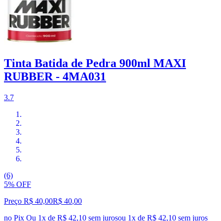
Tinta Batida de Pedra 900ml MAXI
RUBBER - 4MA031
3.7
(6)
5% OFF
Preço R$ 40,00
R$
40
,
00
no Pix
Ou 1x de R$ 42,10 sem juros
ou
1
x de
R$ 42,10
sem juros