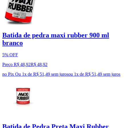
Batida de pedra maxi rubber 900 ml
branco
5% OFF
Preço R$ 48,92
R$
48
,
92
no Pix
Ou 1x de R$ 51,49 sem juros
ou
1
x de
R$ 51,49
sem juros
Batida de Pedra Preta Maxi Rubber