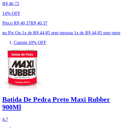
R$ 46,72
14% OFF
Preço R$ 40,37
R$
40
,
37
no Pix
Ou 1x de R$ 44,85 sem juros
ou
1
x de
R$ 44,85
sem juros
Cupom 10% OFF
Batida De Pedra Preto Maxi Rubber
900Ml
4.7