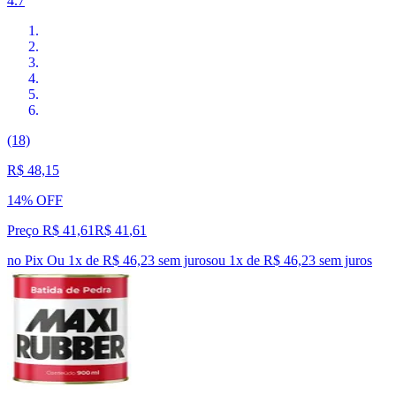
4.7
(18)
R$ 48,15
14% OFF
Preço R$ 41,61
R$
41
,
61
no Pix
Ou 1x de R$ 46,23 sem juros
ou
1
x de
R$ 46,23
sem juros