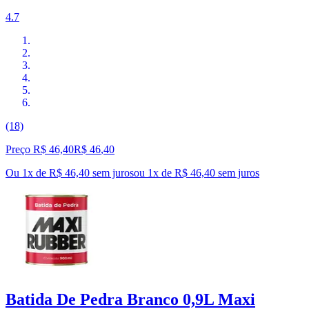
4.7
(18)
Preço R$ 46,40
R$
46
,
40
Ou 1x de R$ 46,40 sem juros
ou
1
x de
R$ 46,40
sem juros
Batida De Pedra Branco 0,9L Maxi