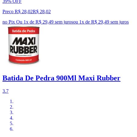
39% OFF
Preço R$ 28,02
R$
28
,
02
no Pix
Ou 1x de R$ 29,49 sem juros
ou
1
x de
R$ 29,49
sem juros
Batida De Pedra 900Ml Maxi Rubber
3.7