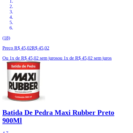
(18)
Preço R$ 45,02
R$
45
,
02
Ou 1x de R$ 45,02 sem juros
ou
1
x de
R$ 45,02
sem juros
Batida De Pedra Maxi Rubber Preto
900Ml