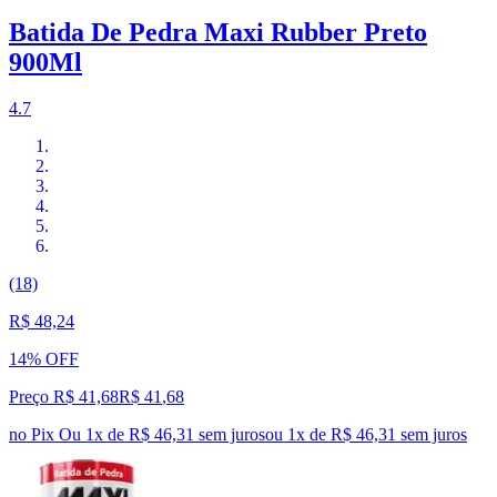
Batida De Pedra Maxi Rubber Preto
900Ml
4.7
(18)
R$ 48,24
14% OFF
Preço R$ 41,68
R$
41
,
68
no Pix
Ou 1x de R$ 46,31 sem juros
ou
1
x de
R$ 46,31
sem juros