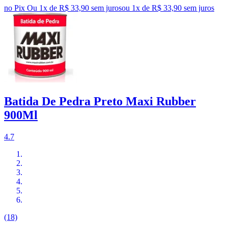
no Pix
Ou 1x de R$ 33,90 sem juros
ou
1
x de
R$ 33,90
sem juros
Batida De Pedra Preto Maxi Rubber
900Ml
4.7
(18)