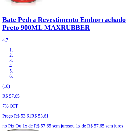
Bate Pedra Revestimento Emborrachado
Preto 900ML MAXRUBBER
4.7
(18)
R$ 57,65
7% OFF
Preço R$ 53,61
R$
53
,
61
no Pix
Ou 1x de R$ 57,65 sem juros
ou
1
x de
R$ 57,65
sem juros