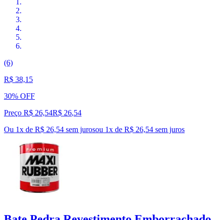
(6)
R$ 38,15
30% OFF
Preço R$ 26,54
R$
26
,
54
Ou 1x de R$ 26,54 sem juros
ou
1
x de
R$ 26,54
sem juros
Bate Pedra Revestimento Emborrachado