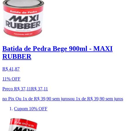
Batida de Pedra Bege 900ml - MAXI
RUBBER
R$ 41,87
11% OFF
Preço R$ 37,11
R$
37
,
11
no Pix
Ou 1x de R$ 39,90 sem juros
ou
1
x de
R$ 39,90
sem juros
Cupom 10% OFF