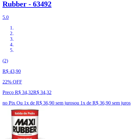
Rubber - 63492
5.0
(2)
R$ 43,90
22% OFF
Preço R$ 34,32
R$
34
,
32
no Pix
Ou 1x de R$ 36,90 sem juros
ou
1
x de
R$ 36,90
sem juros