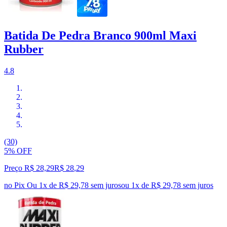
Batida De Pedra Branco 900ml Maxi
Rubber
4.8
(30)
5% OFF
Preço R$ 28,29
R$
28
,
29
no Pix
Ou 1x de R$ 29,78 sem juros
ou
1
x de
R$ 29,78
sem juros