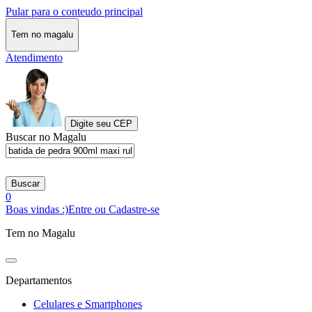
Pular para o conteudo principal
Tem no magalu
Atendimento
Digite seu CEP
Buscar no Magalu
Buscar
0
Boas vindas :)
Entre ou Cadastre-se
Tem no Magalu
Departamentos
Celulares e Smartphones