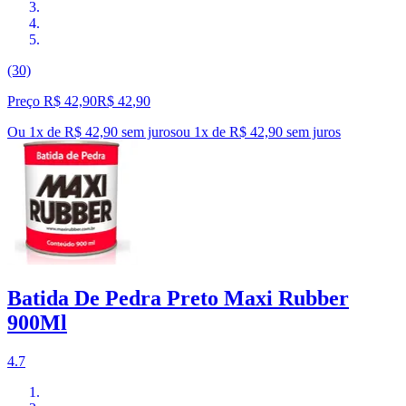
(30)
Preço R$ 42,90
R$
42
,
90
Ou 1x de R$ 42,90 sem juros
ou
1
x de
R$ 42,90
sem juros
Batida De Pedra Preto Maxi Rubber
900Ml
4.7