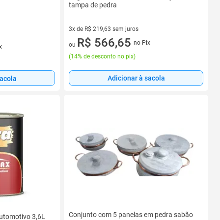
tampa de pedra
3x de R$ 219,63 sem juros
3 vez de R$ 219,63 sem juros
R$ 566,65
no Pix
ou
x
(
14% de desconto no pix
)
Adicionar à sacola
sacola
Conjunto com 5 panelas em pedra sabão
utomotivo 3,6L