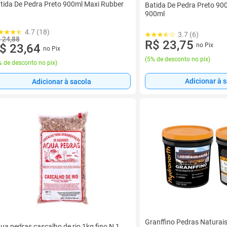
tida De Pedra Preto 900ml Maxi Rubber
Batida De Pedra Preto 90
900ml
4.7 (18)
3.7 (6)
 24,88
R$ 23,75
no Pix
$ 23,64
no Pix
(
5% de desconto no pix
)
 de desconto no pix
)
Adicionar à 
Adicionar à sacola
Granffino Pedras Naturais
ua pedras cascalho de rio 1kg fino N 1