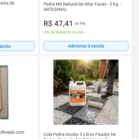
dinha de
Pedra Mó Natural De Afiar Facas - 5 Kg. -
ARTESANAL
R$ 47,41
no Pix
(
5% de desconto no pix
)
Adicionar à sacola
sacola
 folheado com
Cola Pedra Incolor 5 Litros Fixador De