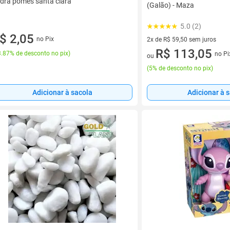
dra pomes santa clara
(Galão) - Maza
5.0 (2)
$ 2,05
no Pix
2x de R$ 59,50 sem juros
2 vez de R$ 59,50 sem juros
R$ 113,05
.87% de desconto no pix
)
no Pi
ou
(
5% de desconto no pix
)
Adicionar à 
Adicionar à sacola