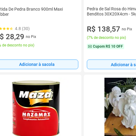
Pedra de Sal Rosa do Him
tida De Pedra Branco 900ml Maxi
Benditos 30X20X4cm - 5k
bber
R$ 138,57
4.8 (30)
no Pix
$ 28,29
no Pix
(
7% de desconto no pix
)
 de desconto no pix
)
Cupom
R$ 10 OFF
Adicionar à sacola
Adicionar à 