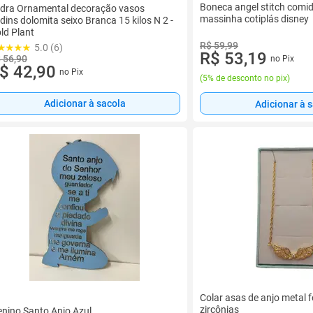
Boneca angel stitch comi
dra Ornamental decoração vasos
massinha cotiplás disney
rdins dolomita seixo Branca 15 kilos N 2 -
ld Plant
R$ 59,99
5.0 (6)
R$ 53,19
 56,90
no Pix
$ 42,90
no Pix
(
5% de desconto no pix
)
Adicionar à sacola
Adicionar à 
Colar asas de anjo metal
zircônias
nino Santo Anjo Azul