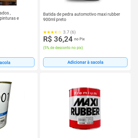
ados ,
Batida de pedra automotivo maxi rubber
pinturas e
900ml preto
3.7 (6)
R$ 36,24
no Pix
(
5% de desconto no pix
)
Adicionar à sacola
sacola