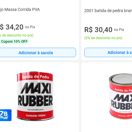
jo Massa Corrida PVA
2001 batida de pedra bra
$ 34,20
no Pix
R$ 30,40
no Pix
 de desconto no pix
)
(
5% de desconto no pix
)
Cupom
10% OFF
Adicionar à 
Adicionar à sacola