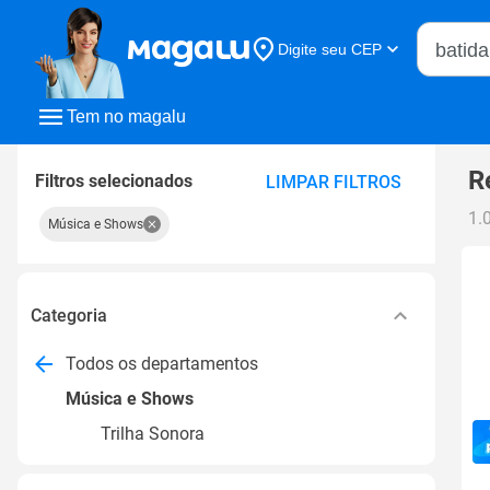
Buscar n
Digite seu CEP
Buscar
Tem no magalu
R
Filtros selecionados
LIMPAR FILTROS
1.
Música e Shows
Categoria
Todos os departamentos
Música e Shows
Trilha Sonora