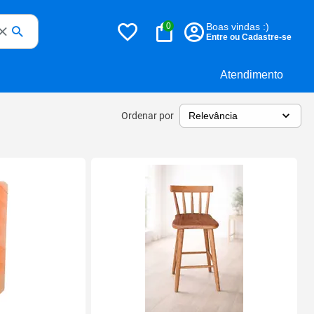
0
Boas vindas :)
Entre ou Cadastre-se
Atendimento
Ordenar por