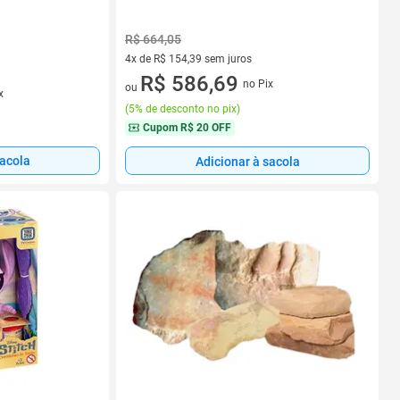
R$ 664,05
4x de R$ 154,39 sem juros
4 vez de R$ 154,39 sem juros
R$ 586,69
no Pix
ou
x
(
5% de desconto no pix
)
Cupom
R$ 20 OFF
sacola
Adicionar à sacola