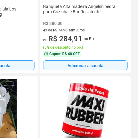
Banqueta Alta madeira Angelim pedra
alaia Los
para Cozinha e Bar Resistente
g
R$ 380,00
4x de R$ 74,98 sem juros
4 vez de R$ 74,98 sem juros
R$ 284,91
no Pix
ou
(
5% de desconto no pix
)
Cupom
R$ 40 OFF
sacola
Adicionar à sacola