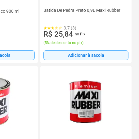
Batida De Pedra Preto 0,9L Maxi Rubber
nco 900 ml
3.7 (3)
R$ 25,84
no Pix
(
5% de desconto no pix
)
sacola
Adicionar à sacola