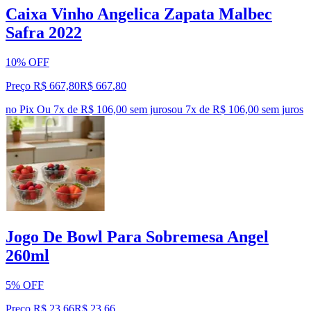
Caixa Vinho Angelica Zapata Malbec
Safra 2022
10% OFF
Preço R$ 667,80
R$
667
,
80
no Pix
Ou 7x de R$ 106,00 sem juros
ou
7
x de
R$ 106,00
sem juros
Jogo De Bowl Para Sobremesa Angel
260ml
5% OFF
Preço R$ 23,66
R$
23
,
66