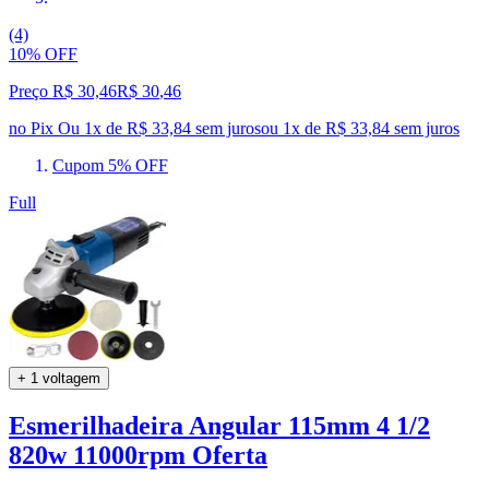
(4)
10% OFF
Preço R$ 30,46
R$
30
,
46
no Pix
Ou 1x de R$ 33,84 sem juros
ou
1
x de
R$ 33,84
sem juros
Cupom 5% OFF
Full
+ 1 voltagem
Esmerilhadeira Angular 115mm 4 1/2
820w 11000rpm Oferta