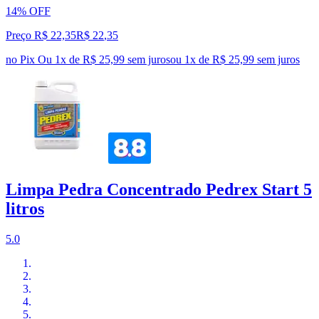
14% OFF
Preço R$ 22,35
R$
22
,
35
no Pix
Ou 1x de R$ 25,99 sem juros
ou
1
x de
R$ 25,99
sem juros
Limpa Pedra Concentrado Pedrex Start 5
litros
5.0