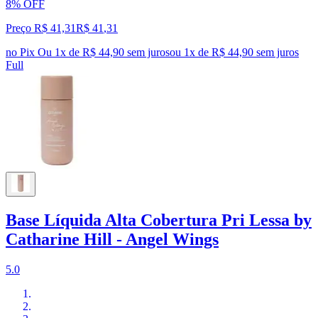
8% OFF
Preço R$ 41,31
R$
41
,
31
no Pix
Ou 1x de R$ 44,90 sem juros
ou
1
x de
R$ 44,90
sem juros
Full
Base Líquida Alta Cobertura Pri Lessa by
Catharine Hill - Angel Wings
5.0