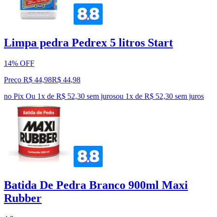
Limpa pedra Pedrex 5 litros Start
14% OFF
Preço R$ 44,98
R$
44
,
98
no Pix
Ou 1x de R$ 52,30 sem juros
ou
1
x de
R$ 52,30
sem juros
Batida De Pedra Branco 900ml Maxi
Rubber