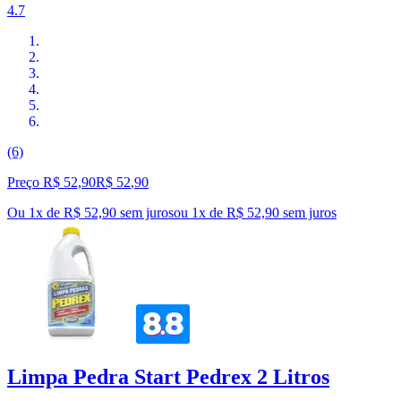
4.7
(6)
Preço R$ 52,90
R$
52
,
90
Ou 1x de R$ 52,90 sem juros
ou
1
x de
R$ 52,90
sem juros
Limpa Pedra Start Pedrex 2 Litros