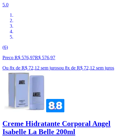
5.0
(6)
Preço R$ 576,97
R$
576
,
97
Ou 8x de R$ 72,12 sem juros
ou
8
x de
R$ 72,12
sem juros
Creme Hidratante Corporal Angel
Isabelle La Belle 200ml