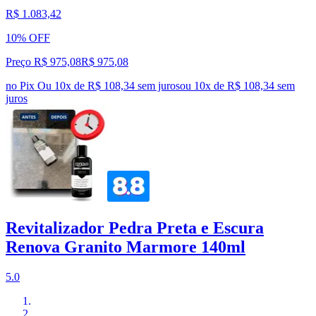
R$ 1.083,42
10% OFF
Preço R$ 975,08
R$
975
,
08
no Pix
Ou 10x de R$ 108,34 sem juros
ou
10
x de
R$ 108,34
sem
juros
Revitalizador Pedra Preta e Escura
Renova Granito Marmore 140ml
5.0