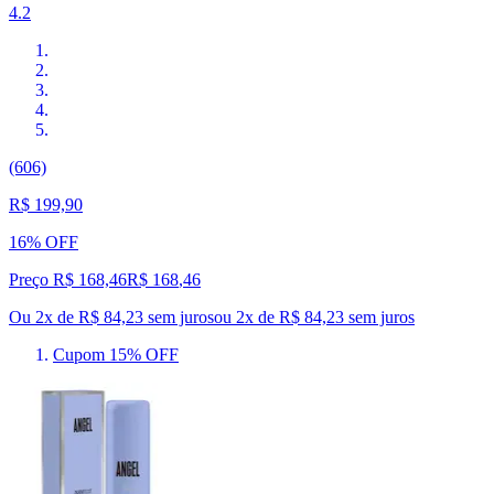
4.2
(606)
R$ 199,90
16% OFF
Preço R$ 168,46
R$
168
,
46
Ou 2x de R$ 84,23 sem juros
ou
2
x de
R$ 84,23
sem juros
Cupom 15% OFF