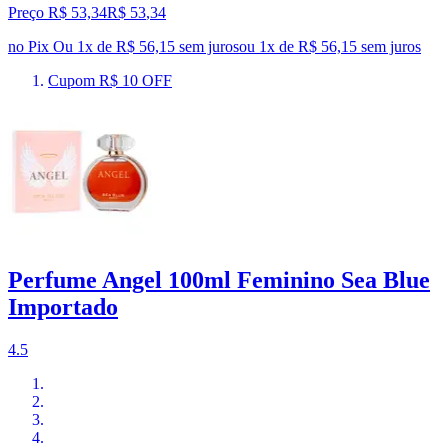
Preço R$ 53,34
R$
53
,
34
no Pix
Ou 1x de R$ 56,15 sem juros
ou
1
x de
R$ 56,15
sem juros
Cupom R$ 10 OFF
Perfume Angel 100ml Feminino Sea Blue
Importado
4.5