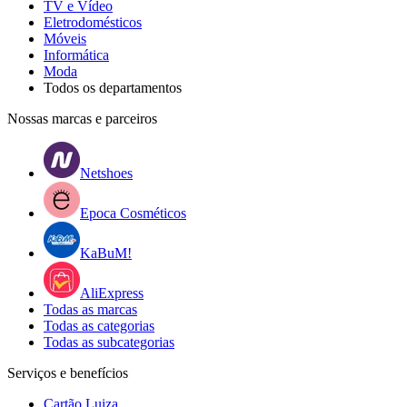
TV e Vídeo
Eletrodomésticos
Móveis
Informática
Moda
Todos os departamentos
Nossas marcas e parceiros
Netshoes
Epoca Cosméticos
KaBuM!
AliExpress
Todas as marcas
Todas as categorias
Todas as subcategorias
Serviços e benefícios
Cartão Luiza