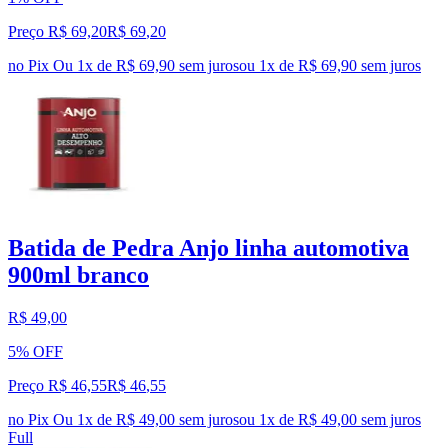
Preço R$ 69,20
R$
69
,
20
no Pix
Ou 1x de R$ 69,90 sem juros
ou
1
x de
R$ 69,90
sem juros
Batida de Pedra Anjo linha automotiva
900ml branco
R$ 49,00
5% OFF
Preço R$ 46,55
R$
46
,
55
no Pix
Ou 1x de R$ 49,00 sem juros
ou
1
x de
R$ 49,00
sem juros
Full