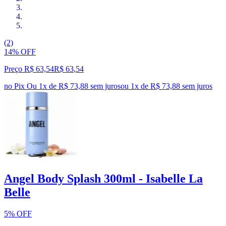
(2)
14% OFF
Preço R$ 63,54
R$
63
,
54
no Pix
Ou 1x de R$ 73,88 sem juros
ou
1
x de
R$ 73,88
sem juros
Angel Body Splash 300ml - Isabelle La
Belle
5% OFF