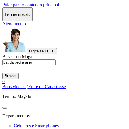
Pular para o conteudo principal
Tem no magalu
Atendimento
Digite seu CEP
Buscar no Magalu
Buscar
0
Boas vindas :)
Entre ou Cadastre-se
Tem no Magalu
Departamentos
Celulares e Smartphones