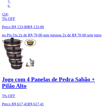
(24)
5% OFF
Preço R$ 133,00
R$
133
,
00
no Pix
Ou 2x de R$ 70,00 sem juros
ou
2
x de
R$ 70,00
sem juros
Jogo com 4 Panelas de Pedra Sabão +
Pilão Alto
5% OFF
Preço R$ 617,41
R$
617
,
41