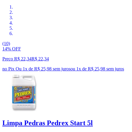
(10)
14% OFF
Preço R$ 22,34
R$
22
,
34
no Pix
Ou 1x de R$ 25,98 sem juros
ou
1
x de
R$ 25,98
sem juros
Limpa Pedras Pedrex Start 5l