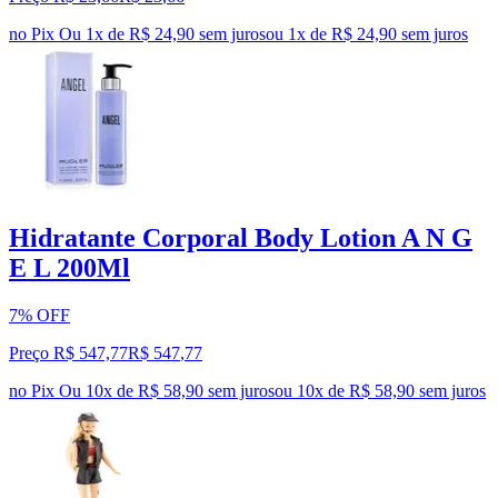
no Pix
Ou 1x de R$ 24,90 sem juros
ou
1
x de
R$ 24,90
sem juros
Hidratante Corporal Body Lotion A N G
E L 200Ml
7% OFF
Preço R$ 547,77
R$
547
,
77
no Pix
Ou 10x de R$ 58,90 sem juros
ou
10
x de
R$ 58,90
sem juros