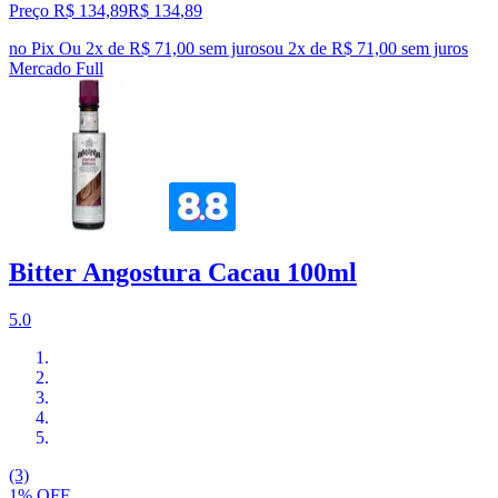
Preço R$ 134,89
R$
134
,
89
no Pix
Ou 2x de R$ 71,00 sem juros
ou
2
x de
R$ 71,00
sem juros
Mercado Full
Bitter Angostura Cacau 100ml
5.0
(3)
1% OFF