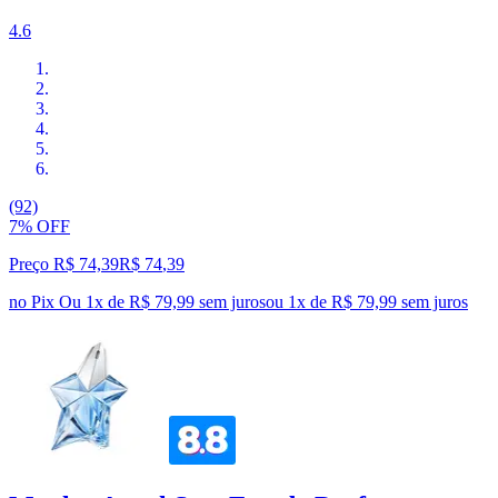
4.6
(92)
7% OFF
Preço R$ 74,39
R$
74
,
39
no Pix
Ou 1x de R$ 79,99 sem juros
ou
1
x de
R$ 79,99
sem juros