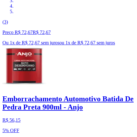
(3)
Preço R$ 72,67
R$
72
,
67
Ou 1x de R$ 72,67 sem juros
ou
1
x de
R$ 72,67
sem juros
Emborrachamento Automotivo Batida De
Pedra Preta 900ml - Anjo
R$ 56,15
5% OFF