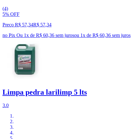
(4)
5% OFF
Preço R$ 57,34
R$
57
,
34
no Pix
Ou 1x de R$ 60,36 sem juros
ou
1
x de
R$ 60,36
sem juros
Limpa pedra larilimp 5 lts
3.0