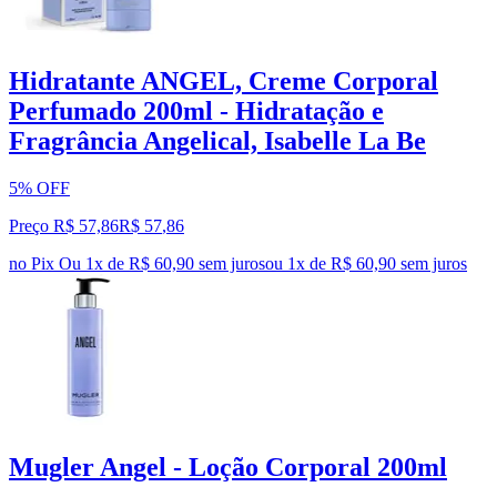
Hidratante ANGEL, Creme Corporal
Perfumado 200ml - Hidratação e
Fragrância Angelical, Isabelle La Be
5% OFF
Preço R$ 57,86
R$
57
,
86
no Pix
Ou 1x de R$ 60,90 sem juros
ou
1
x de
R$ 60,90
sem juros
Mugler Angel - Loção Corporal 200ml