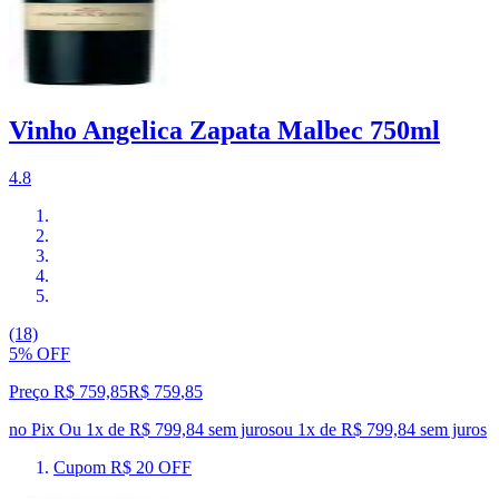
Vinho Angelica Zapata Malbec 750ml
4.8
(18)
5% OFF
Preço R$ 759,85
R$
759
,
85
no Pix
Ou 1x de R$ 799,84 sem juros
ou
1
x de
R$ 799,84
sem juros
Cupom R$ 20 OFF