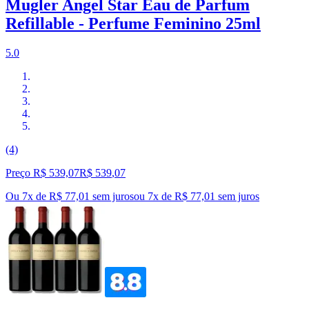
Mugler Angel Star Eau de Parfum
Refillable - Perfume Feminino 25ml
5.0
(4)
Preço R$ 539,07
R$
539
,
07
Ou 7x de R$ 77,01 sem juros
ou
7
x de
R$ 77,01
sem juros