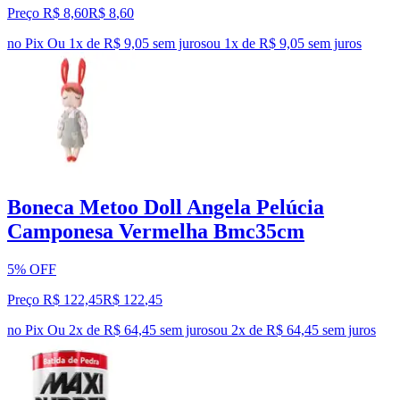
Preço R$ 8,60
R$
8
,
60
no Pix
Ou 1x de R$ 9,05 sem juros
ou
1
x de
R$ 9,05
sem juros
Boneca Metoo Doll Angela Pelúcia
Camponesa Vermelha Bmc35cm
5% OFF
Preço R$ 122,45
R$
122
,
45
no Pix
Ou 2x de R$ 64,45 sem juros
ou
2
x de
R$ 64,45
sem juros