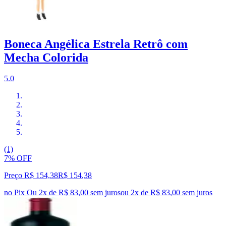
Boneca Angélica Estrela Retrô com
Mecha Colorida
5.0
(1)
7% OFF
Preço R$ 154,38
R$
154
,
38
no Pix
Ou 2x de R$ 83,00 sem juros
ou
2
x de
R$ 83,00
sem juros