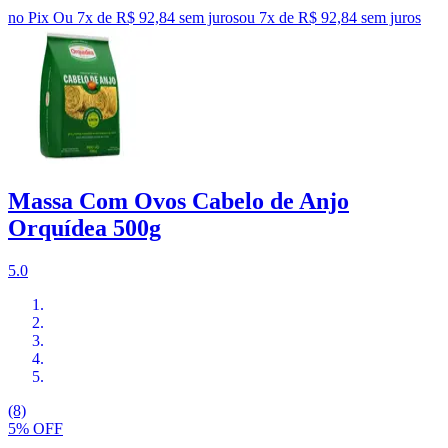
no Pix
Ou 7x de R$ 92,84 sem juros
ou
7
x de
R$ 92,84
sem juros
Massa Com Ovos Cabelo de Anjo
Orquídea 500g
5.0
(8)
5% OFF