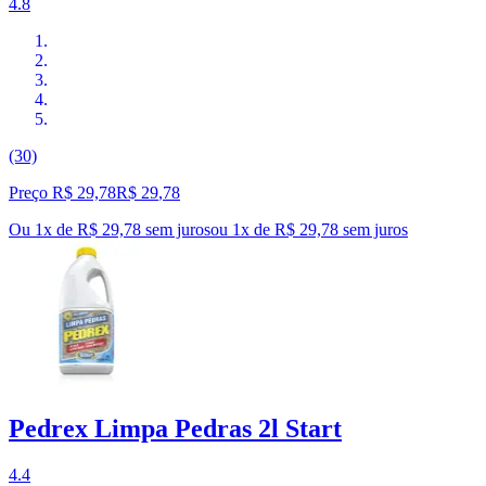
4.8
(30)
Preço R$ 29,78
R$
29
,
78
Ou 1x de R$ 29,78 sem juros
ou
1
x de
R$ 29,78
sem juros
Pedrex Limpa Pedras 2l Start
4.4