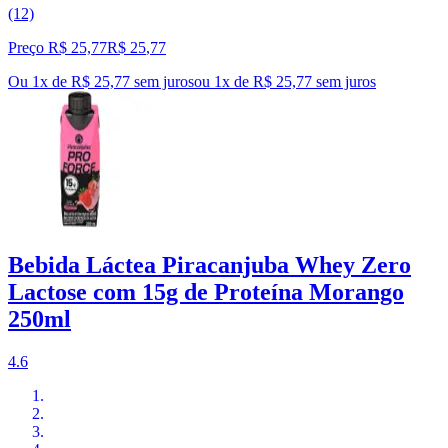
(12)
Preço R$ 25,77
R$
25
,
77
Ou 1x de R$ 25,77 sem juros
ou
1
x de
R$ 25,77
sem juros
Bebida Láctea Piracanjuba Whey Zero
Lactose com 15g de Proteína Morango
250ml
4.6