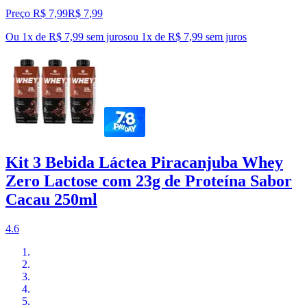
Preço R$ 7,99
R$
7
,
99
Ou 1x de R$ 7,99 sem juros
ou
1
x de
R$ 7,99
sem juros
Kit 3 Bebida Láctea Piracanjuba Whey
Zero Lactose com 23g de Proteína Sabor
Cacau 250ml
4.6