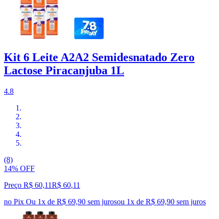
Kit 6 Leite A2A2 Semidesnatado Zero
Lactose Piracanjuba 1L
4.8
(8)
14% OFF
Preço R$ 60,11
R$
60
,
11
no Pix
Ou 1x de R$ 69,90 sem juros
ou
1
x de
R$ 69,90
sem juros