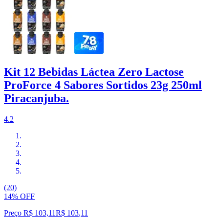
Kit 12 Bebidas Láctea Zero Lactose
ProForce 4 Sabores Sortidos 23g 250ml
Piracanjuba.
4.2
(20)
14% OFF
Preço R$ 103,11
R$
103
,
11