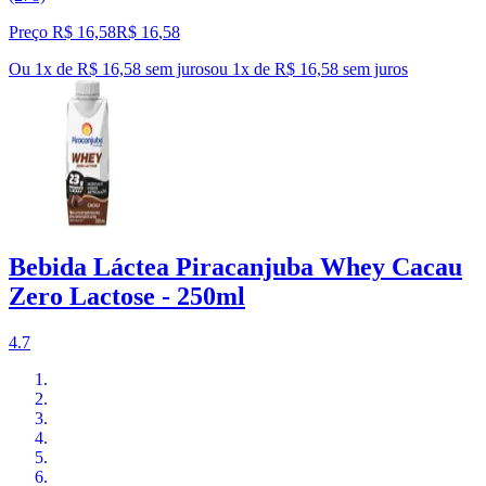
Preço R$ 16,58
R$
16
,
58
Ou 1x de R$ 16,58 sem juros
ou
1
x de
R$ 16,58
sem juros
Bebida Láctea Piracanjuba Whey Cacau
Zero Lactose - 250ml
4.7