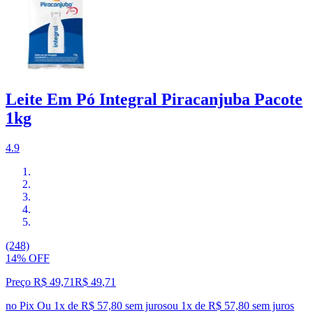
Leite Em Pó Integral Piracanjuba Pacote
1kg
4.9
(248)
14% OFF
Preço R$ 49,71
R$
49
,
71
no Pix
Ou 1x de R$ 57,80 sem juros
ou
1
x de
R$ 57,80
sem juros