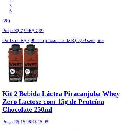
(28)
Preço R$ 7,99
R$
7
,
99
Ou 1x de R$ 7,99 sem juros
ou
1
x de
R$ 7,99
sem juros
Kit 2 Bebida Láctea Piracanjuba Whey
Zero Lactose com 15g de Proteína
Chocolate 250ml
Preço R$ 15,98
R$
15
,
98