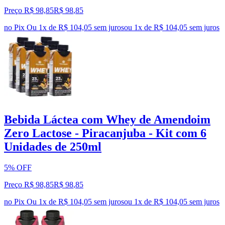
Preço R$ 98,85
R$
98
,
85
no Pix
Ou 1x de R$ 104,05 sem juros
ou
1
x de
R$ 104,05
sem juros
Bebida Láctea com Whey de Amendoim
Zero Lactose - Piracanjuba - Kit com 6
Unidades de 250ml
5% OFF
Preço R$ 98,85
R$
98
,
85
no Pix
Ou 1x de R$ 104,05 sem juros
ou
1
x de
R$ 104,05
sem juros