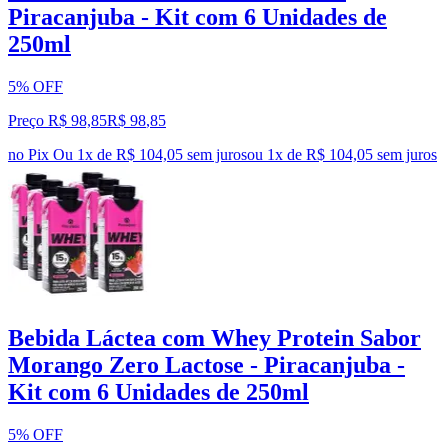
Piracanjuba - Kit com 6 Unidades de
250ml
5% OFF
Preço R$ 98,85
R$
98
,
85
no Pix
Ou 1x de R$ 104,05 sem juros
ou
1
x de
R$ 104,05
sem juros
Bebida Láctea com Whey Protein Sabor
Morango Zero Lactose - Piracanjuba -
Kit com 6 Unidades de 250ml
5% OFF