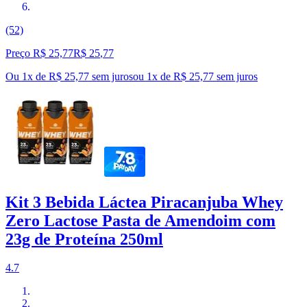
(52)
Preço R$ 25,77
R$
25
,
77
Ou 1x de R$ 25,77 sem juros
ou
1
x de
R$ 25,77
sem juros
Kit 3 Bebida Láctea Piracanjuba Whey
Zero Lactose Pasta de Amendoim com
23g de Proteína 250ml
4.7