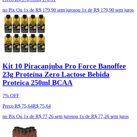
no Pix
Ou 1x de R$ 179,90 sem juros
ou
1
x de
R$ 179,90
sem juros
Kit 10 Piracanjuba Pro Force Banoffee
23g Proteína Zero Lactose Bebida
Proteica 250ml BCAA
7% OFF
Preço R$ 75,64
R$
75
,
64
no Pix
Ou 1x de R$ 77,26 sem juros
ou
1
x de
R$ 77,26
sem juros