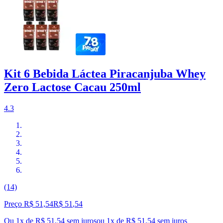
Kit 6 Bebida Láctea Piracanjuba Whey
Zero Lactose Cacau 250ml
4.3
(14)
Preço R$ 51,54
R$
51
,
54
Ou 1x de R$ 51,54 sem juros
ou
1
x de
R$ 51,54
sem juros