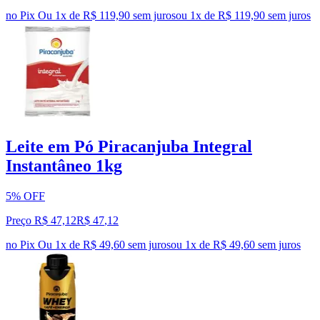
no Pix
Ou 1x de R$ 119,90 sem juros
ou
1
x de
R$ 119,90
sem juros
Leite em Pó Piracanjuba Integral
Instantâneo 1kg
5% OFF
Preço R$ 47,12
R$
47
,
12
no Pix
Ou 1x de R$ 49,60 sem juros
ou
1
x de
R$ 49,60
sem juros