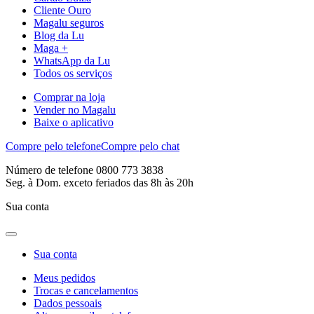
Cliente Ouro
Magalu seguros
Blog da Lu
Maga +
WhatsApp da Lu
Todos os serviços
Comprar na loja
Vender no Magalu
Baixe o aplicativo
Compre pelo telefone
Compre pelo chat
Número de telefone 0800 773 3838
Seg. à Dom. exceto feriados das 8h às 20h
Sua conta
Sua conta
Meus pedidos
Trocas e cancelamentos
Dados pessoais