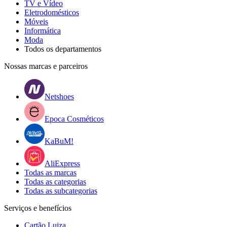
TV e Vídeo
Eletrodomésticos
Móveis
Informática
Moda
Todos os departamentos
Nossas marcas e parceiros
Netshoes
Epoca Cosméticos
KaBuM!
AliExpress
Todas as marcas
Todas as categorias
Todas as subcategorias
Serviços e benefícios
Cartão Luiza