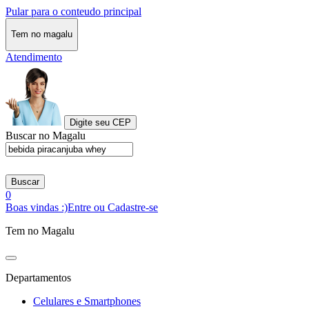
Pular para o conteudo principal
Tem no magalu
Atendimento
Digite seu CEP
Buscar no Magalu
Buscar
0
Boas vindas :)
Entre ou Cadastre-se
Tem no Magalu
Departamentos
Celulares e Smartphones