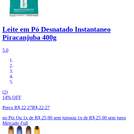
Leite em Pó Desnatado Instantaneo
Piracanjuba 400g
5.0
(2)
14% OFF
Preço R$ 22,27
R$
22
,
27
no Pix
Ou 1x de R$ 25,90 sem juros
ou
1
x de
R$ 25,90
sem juros
Mercado Full