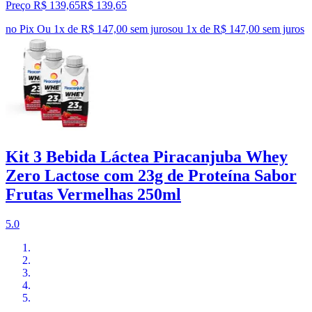
Preço R$ 139,65
R$
139
,
65
no Pix
Ou 1x de R$ 147,00 sem juros
ou
1
x de
R$ 147,00
sem juros
Kit 3 Bebida Láctea Piracanjuba Whey
Zero Lactose com 23g de Proteína Sabor
Frutas Vermelhas 250ml
5.0