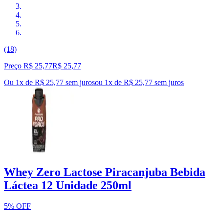
(18)
Preço R$ 25,77
R$
25
,
77
Ou 1x de R$ 25,77 sem juros
ou
1
x de
R$ 25,77
sem juros
Whey Zero Lactose Piracanjuba Bebida
Láctea 12 Unidade 250ml
5% OFF