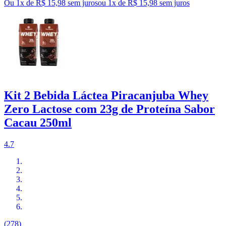
Ou 1x de R$ 15,98 sem juros
ou
1
x de
R$ 15,98
sem juros
Kit 2 Bebida Láctea Piracanjuba Whey
Zero Lactose com 23g de Proteína Sabor
Cacau 250ml
4.7
(278)