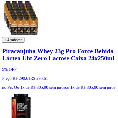
+ 4 sabores
Piracanjuba Whey 23g Pro Force Bebida
Láctea Uht Zero Lactose Caixa 24x250ml
5% OFF
Preço R$ 290,61
R$
290
,
61
no Pix
Ou 1x de R$ 305,90 sem juros
ou
1
x de
R$ 305,90
sem juros