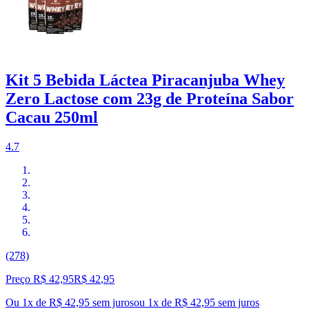
Kit 5 Bebida Láctea Piracanjuba Whey
Zero Lactose com 23g de Proteína Sabor
Cacau 250ml
4.7
(278)
Preço R$ 42,95
R$
42
,
95
Ou 1x de R$ 42,95 sem juros
ou
1
x de
R$ 42,95
sem juros