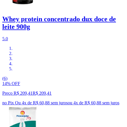
Whey protein concentrado dux doce de
leite 900g
5.0
(6)
14% OFF
Preço R$ 209,41
R$
209
,
41
no Pix
Ou 4x de R$ 60,88 sem juros
ou
4
x de
R$ 60,88
sem juros