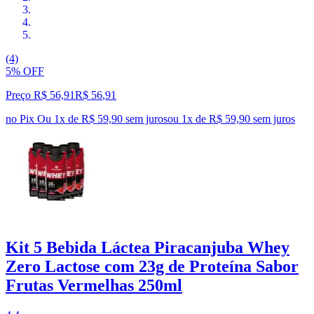
(4)
5% OFF
Preço R$ 56,91
R$
56
,
91
no Pix
Ou 1x de R$ 59,90 sem juros
ou
1
x de
R$ 59,90
sem juros
Kit 5 Bebida Láctea Piracanjuba Whey
Zero Lactose com 23g de Proteína Sabor
Frutas Vermelhas 250ml