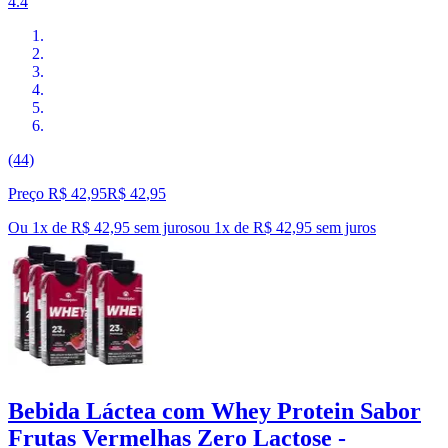
4.4
(44)
Preço R$ 42,95
R$
42
,
95
Ou 1x de R$ 42,95 sem juros
ou
1
x de
R$ 42,95
sem juros
Bebida Láctea com Whey Protein Sabor
Frutas Vermelhas Zero Lactose -