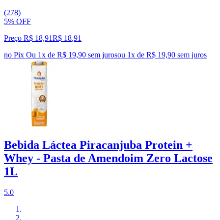
(278)
5% OFF
Preço R$ 18,91
R$
18
,
91
no Pix
Ou 1x de R$ 19,90 sem juros
ou
1
x de
R$ 19,90
sem juros
Bebida Láctea Piracanjuba Protein +
Whey - Pasta de Amendoim Zero Lactose
1L
5.0