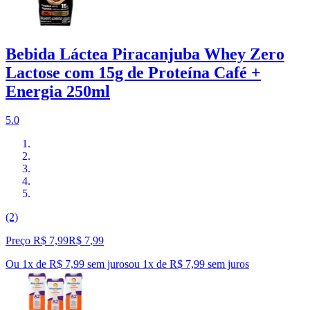
Bebida Láctea Piracanjuba Whey Zero
Lactose com 15g de Proteína Café +
Energia 250ml
5.0
(2)
Preço R$ 7,99
R$
7
,
99
Ou 1x de R$ 7,99 sem juros
ou
1
x de
R$ 7,99
sem juros