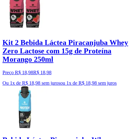
Kit 2 Bebida Láctea Piracanjuba Whey
Zero Lactose com 15g de Proteína
Morango 250ml
Preço R$ 18,98
R$
18
,
98
Ou 1x de R$ 18,98 sem juros
ou
1
x de
R$ 18,98
sem juros