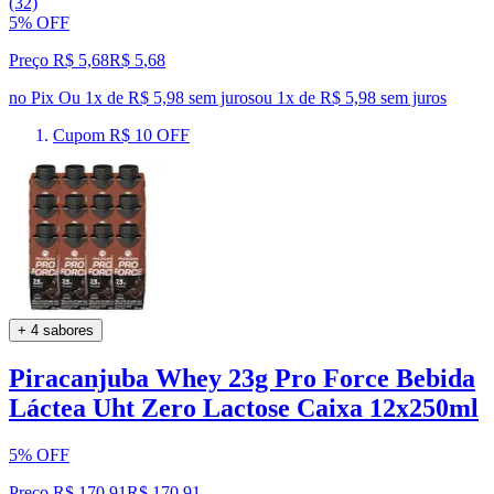
(32)
5% OFF
Preço R$ 5,68
R$
5
,
68
no Pix
Ou 1x de R$ 5,98 sem juros
ou
1
x de
R$ 5,98
sem juros
Cupom R$ 10 OFF
+ 4 sabores
Piracanjuba Whey 23g Pro Force Bebida
Láctea Uht Zero Lactose Caixa 12x250ml
5% OFF
Preço R$ 170,91
R$
170
,
91