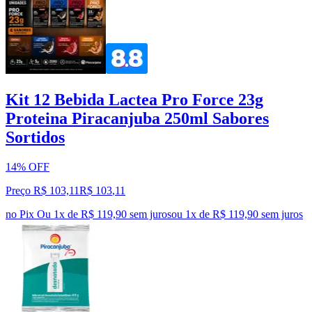
Kit 12 Bebida Lactea Pro Force 23g
Proteina Piracanjuba 250ml Sabores
Sortidos
14% OFF
Preço R$ 103,11
R$
103
,
11
no Pix
Ou 1x de R$ 119,90 sem juros
ou
1
x de
R$ 119,90
sem juros