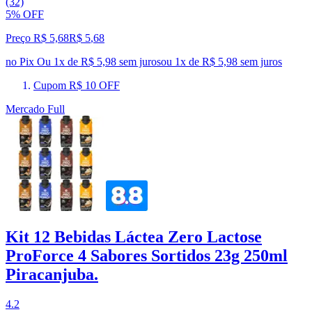
(32)
5% OFF
Preço R$ 5,68
R$
5
,
68
no Pix
Ou 1x de R$ 5,98 sem juros
ou
1
x de
R$ 5,98
sem juros
Cupom R$ 10 OFF
Mercado Full
Kit 12 Bebidas Láctea Zero Lactose
ProForce 4 Sabores Sortidos 23g 250ml
Piracanjuba.
4.2