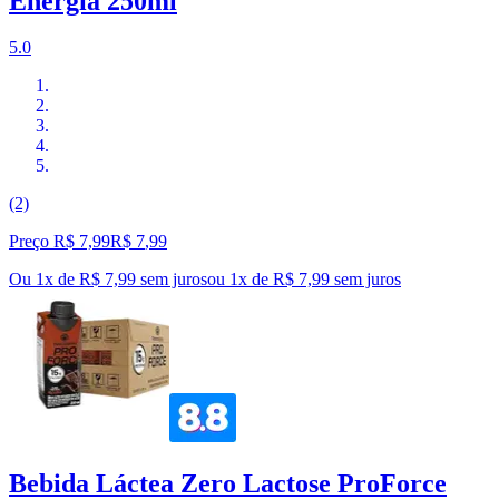
Energia 250ml
5.0
(2)
Preço R$ 7,99
R$
7
,
99
Ou 1x de R$ 7,99 sem juros
ou
1
x de
R$ 7,99
sem juros
Bebida Láctea Zero Lactose ProForce