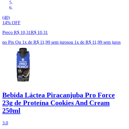
(40)
14% OFF
Preço R$ 10,31
R$
10
,
31
no Pix
Ou 1x de R$ 11,99 sem juros
ou
1
x de
R$ 11,99
sem juros
Bebida Láctea Piracanjuba Pro Force
23g de Proteína Cookies And Cream
250ml
3.0