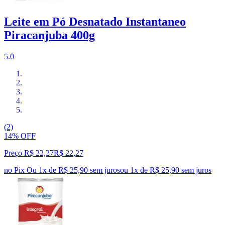
Leite em Pó Desnatado Instantaneo
Piracanjuba 400g
5.0
(2)
14% OFF
Preço R$ 22,27
R$
22
,
27
no Pix
Ou 1x de R$ 25,90 sem juros
ou
1
x de
R$ 25,90
sem juros