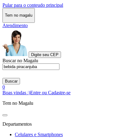
Pular para o conteudo principal
Tem no magalu
Atendimento
Digite seu CEP
Buscar no Magalu
Buscar
0
Boas vindas :)
Entre ou Cadastre-se
Tem no Magalu
Departamentos
Celulares e Smartphones