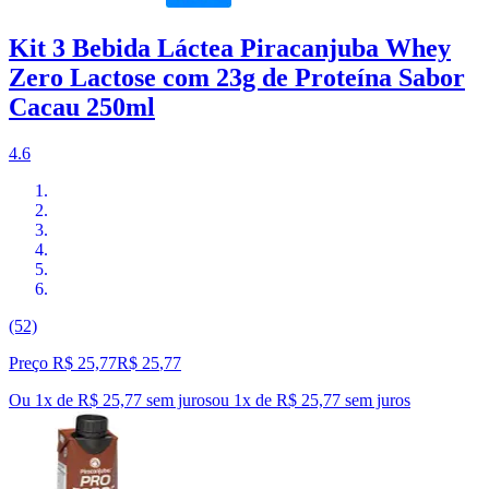
Kit 3 Bebida Láctea Piracanjuba Whey
Zero Lactose com 23g de Proteína Sabor
Cacau 250ml
4.6
(52)
Preço R$ 25,77
R$
25
,
77
Ou 1x de R$ 25,77 sem juros
ou
1
x de
R$ 25,77
sem juros