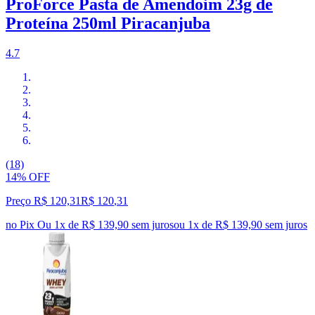
ProForce Pasta de Amendoim 23g de
Proteína 250ml Piracanjuba
4.7
(18)
14% OFF
Preço R$ 120,31
R$
120
,
31
no Pix
Ou 1x de R$ 139,90 sem juros
ou
1
x de
R$ 139,90
sem juros