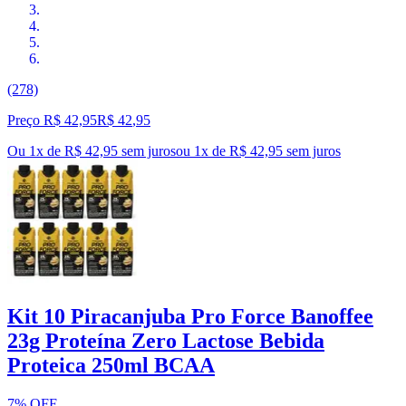
(278)
Preço R$ 42,95
R$
42
,
95
Ou 1x de R$ 42,95 sem juros
ou
1
x de
R$ 42,95
sem juros
Kit 10 Piracanjuba Pro Force Banoffee
23g Proteína Zero Lactose Bebida
Proteica 250ml BCAA
7% OFF