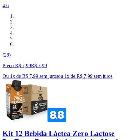
4.6
(28)
Preço R$ 7,99
R$
7
,
99
Ou 1x de R$ 7,99 sem juros
ou
1
x de
R$ 7,99
sem juros
Kit 12 Bebida Láctea Zero Lactose