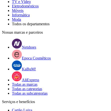
TV e Vídeo
Eletrodomésticos
Móveis
Informática
Moda
Todos os departamentos
Nossas marcas e parceiros
Netshoes
Epoca Cosméticos
KaBuM!
AliExpress
Todas as marcas
Todas as categorias
Todas as subcategorias
Serviços e benefícios
Cartão Luiza