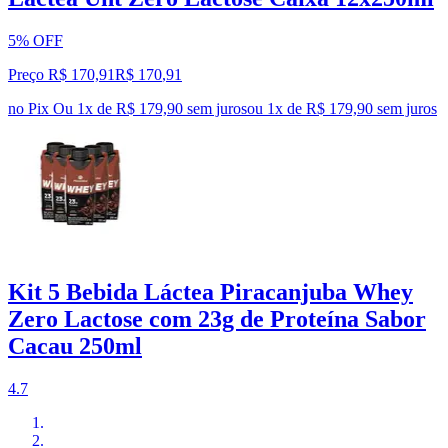
5% OFF
Preço R$ 170,91
R$
170
,
91
no Pix
Ou 1x de R$ 179,90 sem juros
ou
1
x de
R$ 179,90
sem juros
Kit 5 Bebida Láctea Piracanjuba Whey
Zero Lactose com 23g de Proteína Sabor
Cacau 250ml
4.7