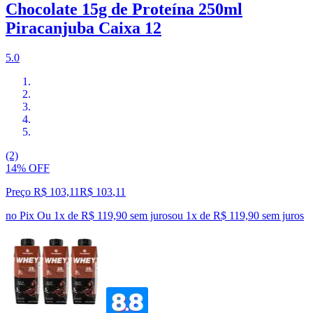
Chocolate 15g de Proteína 250ml
Piracanjuba Caixa 12
5.0
(2)
14% OFF
Preço R$ 103,11
R$
103
,
11
no Pix
Ou 1x de R$ 119,90 sem juros
ou
1
x de
R$ 119,90
sem juros