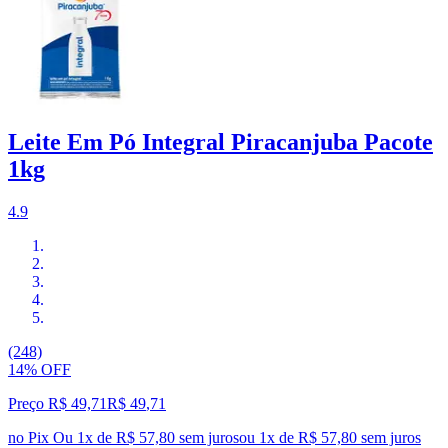
Leite Em Pó Integral Piracanjuba Pacote
1kg
4.9
(248)
14% OFF
Preço R$ 49,71
R$
49
,
71
no Pix
Ou 1x de R$ 57,80 sem juros
ou
1
x de
R$ 57,80
sem juros