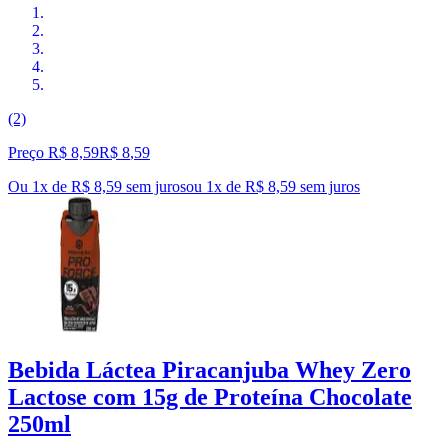
(2)
Preço R$ 8,59
R$
8
,
59
Ou 1x de R$ 8,59 sem juros
ou
1
x de
R$ 8,59
sem juros
Bebida Láctea Piracanjuba Whey Zero
Lactose com 15g de Proteína Chocolate
250ml