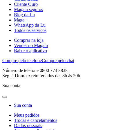
Cliente Ouro
Magalu seguros
Blog da Lu
Maga +
WhatsApp da Lu
Todos os serviços
Comprar na loja
Vender no Magalu
Baixe o aplicativo
Compre pelo telefone
Compre pelo chat
Número de telefone 0800 773 3838
Seg. à Dom. exceto feriados das 8h às 20h
Sua conta
Sua conta
Meus pedidos
Trocas e cancelamentos
Dados pessoais