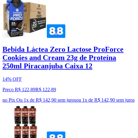
Bebida Láctea Zero Lactose ProForce
Cookies and Cream 23g de Proteína
250ml Piracanjuba Caixa 12
14% OFF
Preço R$ 122,89
R$
122
,
89
no Pix
Ou 1x de R$ 142,90 sem juros
ou
1
x de
R$ 142,90
sem juros