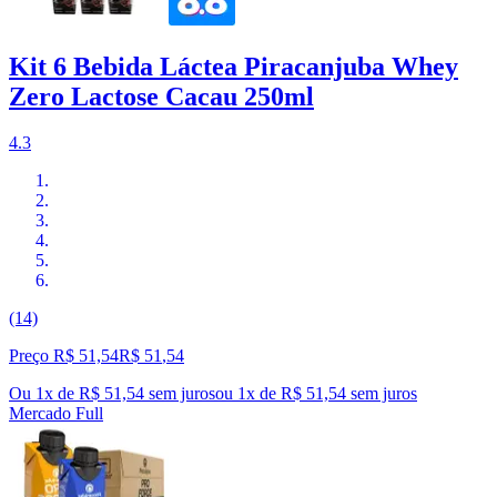
Kit 6 Bebida Láctea Piracanjuba Whey
Zero Lactose Cacau 250ml
4.3
(14)
Preço R$ 51,54
R$
51
,
54
Ou 1x de R$ 51,54 sem juros
ou
1
x de
R$ 51,54
sem juros
Mercado Full