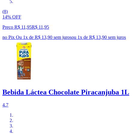
(8)
14% OFF
Preço R$ 11,95
R$
11
,
95
no Pix
Ou 1x de R$ 13,90 sem juros
ou
1
x de
R$ 13,90
sem juros
Bebida Láctea Chocolate Piracanjuba 1L
4.7