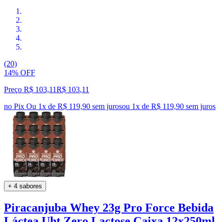
(20)
14% OFF
Preço R$ 103,11
R$
103
,
11
no Pix
Ou 1x de R$ 119,90 sem juros
ou
1
x de
R$ 119,90
sem juros
+ 4 sabores
Piracanjuba Whey 23g Pro Force Bebida
Láctea Uht Zero Lactose Caixa 12x250ml