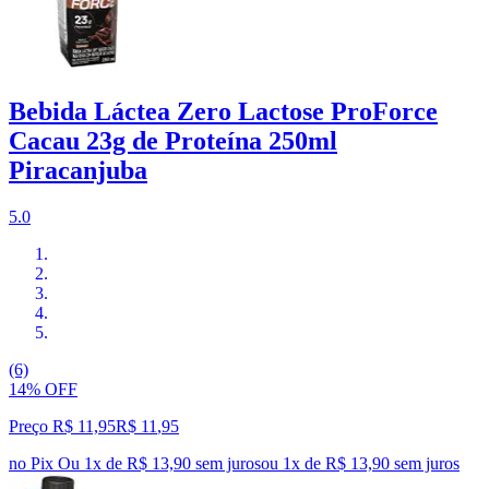
Bebida Láctea Zero Lactose ProForce
Cacau 23g de Proteína 250ml
Piracanjuba
5.0
(6)
14% OFF
Preço R$ 11,95
R$
11
,
95
no Pix
Ou 1x de R$ 13,90 sem juros
ou
1
x de
R$ 13,90
sem juros