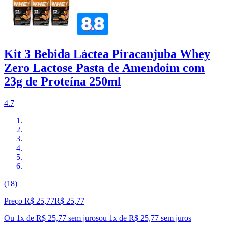
Kit 3 Bebida Láctea Piracanjuba Whey
Zero Lactose Pasta de Amendoim com
23g de Proteína 250ml
4.7
(18)
Preço R$ 25,77
R$
25
,
77
Ou 1x de R$ 25,77 sem juros
ou
1
x de
R$ 25,77
sem juros