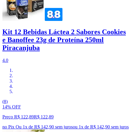
Kit 12 Bebidas Láctea 2 Sabores Cookies
e Banoffee 23g de Proteína 250ml
Piracanjuba
4.0
(8)
14% OFF
Preço R$ 122,89
R$
122
,
89
no Pix
Ou 1x de R$ 142,90 sem juros
ou
1
x de
R$ 142,90
sem juros