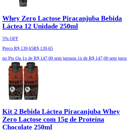
Whey Zero Lactose Piracanjuba Bebida
Láctea 12 Unidade 250ml
5% OFF
Preço R$ 139,65
R$
139
,
65
no Pix
Ou 1x de R$ 147,00 sem juros
ou
1
x de
R$ 147,00
sem juros
Kit 2 Bebida Láctea Piracanjuba Whey
Zero Lactose com 15g de Proteína
Chocolate 250ml