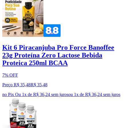
Kit 6 Piracanjuba Pro Force Banoffee
23g Proteína Zero Lactose Bebida
Proteica 250ml BCAA
7% OFF
Preço R$ 35,48
R$
35
,
48
no Pix
Ou 1x de R$ 36,24 sem juros
ou
1
x de
R$ 36,24
sem juros