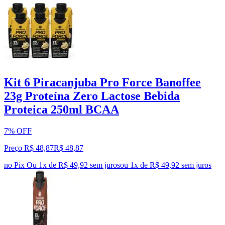
Kit 6 Piracanjuba Pro Force Banoffee
23g Proteína Zero Lactose Bebida
Proteica 250ml BCAA
7% OFF
Preço R$ 48,87
R$
48
,
87
no Pix
Ou 1x de R$ 49,92 sem juros
ou
1
x de
R$ 49,92
sem juros