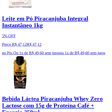
Leite em Pó Piracanjuba Integral
Instantâneo 1kg
5% OFF
Preço R$ 47,12
R$
47
,
12
no Pix
Ou 1x de R$ 49,60 sem juros
ou
1
x de
R$ 49,60
sem juros
Bebida Láctea Piracanjuba Whey Zero
Lactose com 15g de Proteína Café +