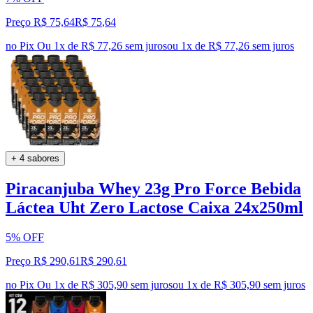
Preço R$ 75,64
R$
75
,
64
no Pix
Ou 1x de R$ 77,26 sem juros
ou
1
x de
R$ 77,26
sem juros
+ 4 sabores
Piracanjuba Whey 23g Pro Force Bebida
Láctea Uht Zero Lactose Caixa 24x250ml
5% OFF
Preço R$ 290,61
R$
290
,
61
no Pix
Ou 1x de R$ 305,90 sem juros
ou
1
x de
R$ 305,90
sem juros