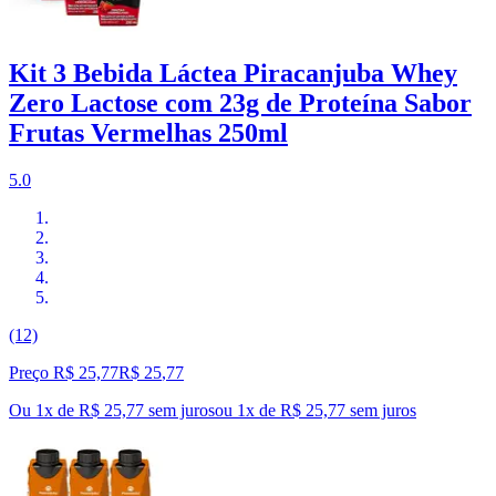
Kit 3 Bebida Láctea Piracanjuba Whey
Zero Lactose com 23g de Proteína Sabor
Frutas Vermelhas 250ml
5.0
(12)
Preço R$ 25,77
R$
25
,
77
Ou 1x de R$ 25,77 sem juros
ou
1
x de
R$ 25,77
sem juros