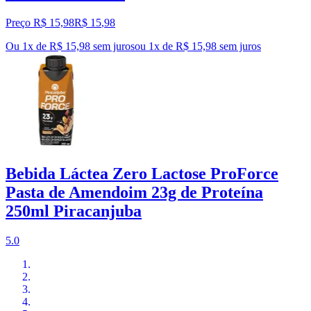
Preço R$ 15,98
R$
15
,
98
Ou 1x de R$ 15,98 sem juros
ou
1
x de
R$ 15,98
sem juros
Bebida Láctea Zero Lactose ProForce
Pasta de Amendoim 23g de Proteína
250ml Piracanjuba
5.0