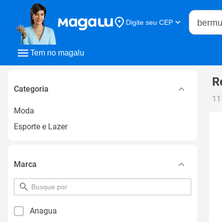
Buscar n
Digite seu CEP
Buscar
Tem no magalu
R
Categoria
11
Moda
Esporte e Lazer
Marca
pesquisar
por
filtro
Anagua