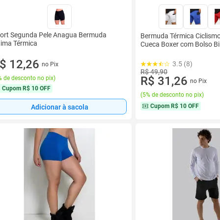
ort Segunda Pele Anagua Bermuda
Bermuda Térmica Ciclism
tima Térmica
Cueca Boxer com Bolso Bi
$ 12,26
3.5 (8)
no Pix
R$ 49,90
R$ 31,26
 de desconto no pix
)
no Pix
Cupom
R$ 10 OFF
(
5% de desconto no pix
)
Cupom
R$ 10 OFF
Adicionar à sacola