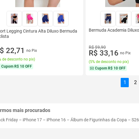
Bermuda Academia Diluxo 
ort Legging Cintura Alta Diluxo Bermuda
clista
R$ 59,90
$ 22,71
no Pix
R$ 33,16
no Pix
 de desconto no pix
)
(
5% de desconto no pix
)
Cupom
R$ 10 OFF
Cupom
R$ 10 OFF
1
2
rmos mais procurados
ack Friday
–
iPhone 17
–
iPhone 16
–
Álbum de Figurinhas da Copa
–
S26