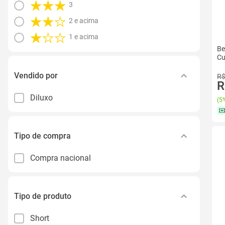
3
2 e acima
1 e acima
Be
Cu
Vendido por
R$
R
Diluxo
(
5%
Tipo de compra
Compra nacional
Tipo de produto
Short