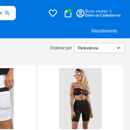
0
Boas vindas :)
Entre ou Cadastre-se
Atendimento
Ordenar por