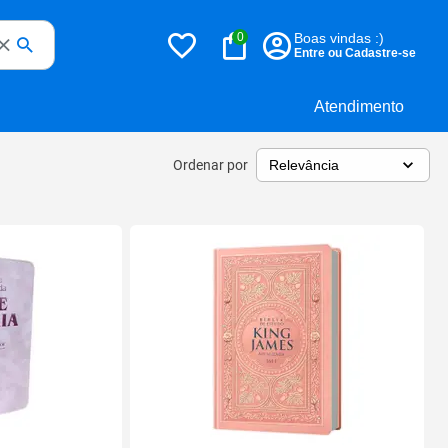
0
Boas vindas :)
Entre ou Cadastre-se
Atendimento
Ordenar por