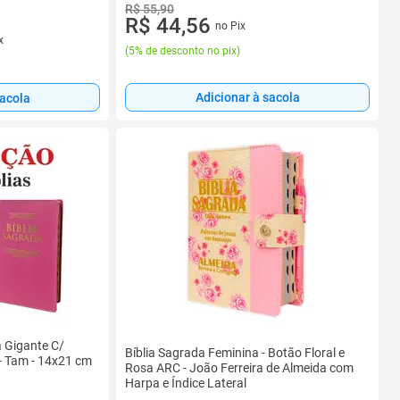
R$ 55,90
R$ 44,56
no Pix
x
(
5% de desconto no pix
)
Adicionar à sacola
sacola
a Gigante C/
Bíblia Sagrada Feminina - Botão Floral e
 - Tam - 14x21 cm
Rosa ARC - João Ferreira de Almeida com
Harpa e Índice Lateral