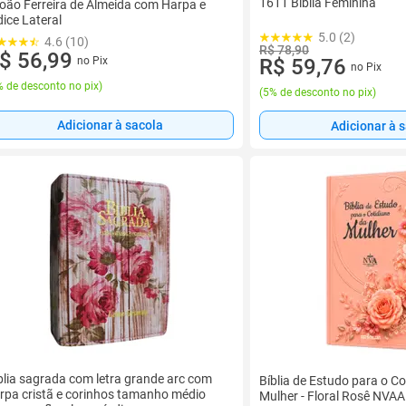
1611 Biblia Feminina
João Ferreira de Almeida com Harpa e
dice Lateral
5.0 (2)
4.6 (10)
R$ 78,90
$ 56,99
no Pix
R$ 59,76
no Pix
 de desconto no pix
)
(
5% de desconto no pix
)
Adicionar à sacola
Adicionar à 
blia sagrada com letra grande arc com
Bíblia de Estudo para o Co
rpa cristã e corinhos tamanho médio
Mulher - Floral Rosê NVAA 