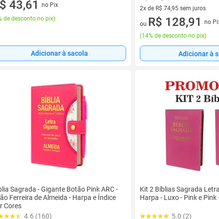
$ 43,61
no Pix
2x de R$ 74,95 sem juros
 de desconto no pix
)
2 vez de R$ 74,95 sem juros
R$ 128,91
no Pi
ou
(
14% de desconto no pix
)
Adicionar à sacola
Adicionar à 
blia Sagrada - Gigante Botão Pink ARC -
Kit 2 Bíblias Sagrada Letr
ão Ferreira de Almeida - Harpa e Índice
Harpa - Luxo - Pink e Pink
r Cores
4.6 (160)
5.0 (2)