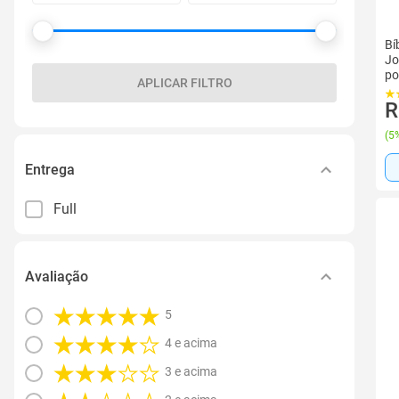
Bí
Jo
po
APLICAR FILTRO
R
(
5%
Entrega
Full
Avaliação
5
4 e acima
3 e acima