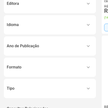
Sociedade Bíblica do Brasil
ca
Editora
R$
Thomas Nelson Brasil
R
Sbb
Cpp Editora,
(
14
Cpp
Walsh, Sheila
Idioma
Casa Publicadora Paulista
Ver todos
Português
Thomas Nelson Brasil
Português, Inglês
Publicações Pão Diário
Ano de Publicação
Inglês
Ver todos
2024
Nvi Nova Versão internacional
2025
Portuguese
Formato
2021
Ver todos
Capa Dura
2023
Médio
2022
Tipo
Brochura
Ver todos
Anel
Impresso
Capa
Bí