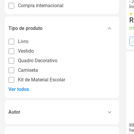
- 
Compra internacional
Ín
R
Tipo de produto
(
5%
Livro
Vestido
Quadro Decorativo
Camiseta
Kit de Material Escolar
Ver todos
Autor
João Ferreira de Almeida
Bí
ha