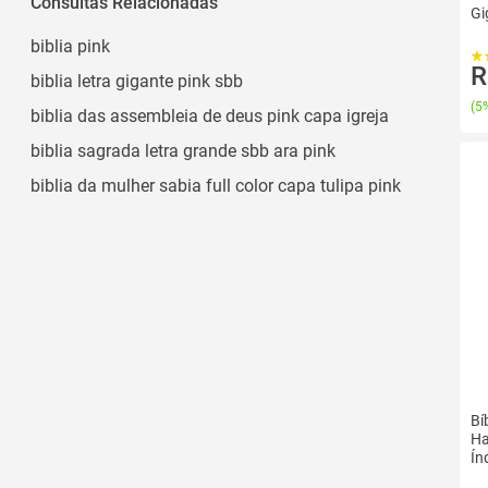
Consultas Relacionadas
Grande
Gi
Marca-texto
Ver todos
biblia pink
Tees
R
biblia letra gigante pink sbb
Led
(
5%
biblia das assembleia de deus pink capa igreja
Ver todos
biblia sagrada letra grande sbb ara pink
biblia da mulher sabia full color capa tulipa pink
Bí
Ha
Ín