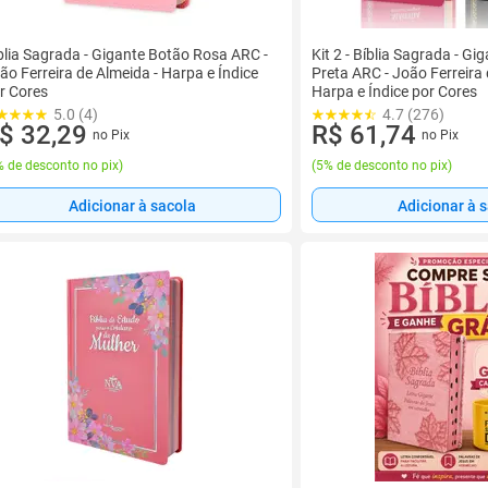
blia Sagrada - Gigante Botão Rosa ARC -
Kit 2 - Bíblia Sagrada - Gi
ão Ferreira de Almeida - Harpa e Índice
Preta ARC - João Ferreira 
r Cores
Harpa e Índice por Cores
5.0 (4)
4.7 (276)
$ 32,29
R$ 61,74
no Pix
no Pix
 de desconto no pix
)
(
5% de desconto no pix
)
Adicionar à sacola
Adicionar à 