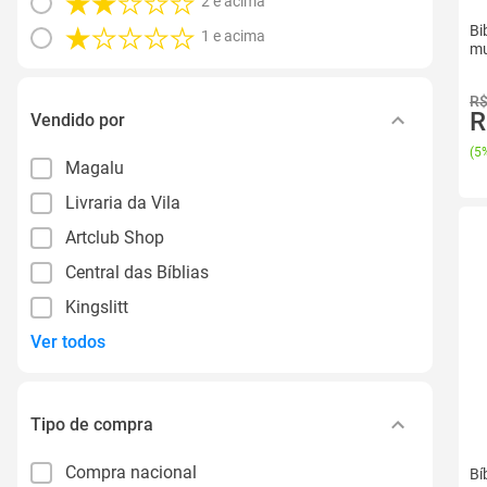
2 e acima
Bi
1 e acima
mu
R$
R
Vendido por
(
5%
Magalu
Livraria da Vila
Artclub Shop
Central das Bíblias
Kingslitt
Ver todos
Tipo de compra
Compra nacional
Bí