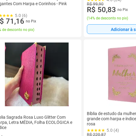
gantes Com Harpa e Corinhos - Pink
R$ 99,90
R$ 50,83
no Pix
5.0 (6)
(
14% de desconto no pix
)
$ 71,16
no Pix
Adicionar à 
 de desconto no pix
)
Bíblia de estudo da mulher
blia Sagrada Rosa Luxo Glitter Com
grande com harpa e índice
rpa, Letra MÉDIA, Folha ECOLÓGICA e
rosa
dice
5.0 (4)
R$ 220,87