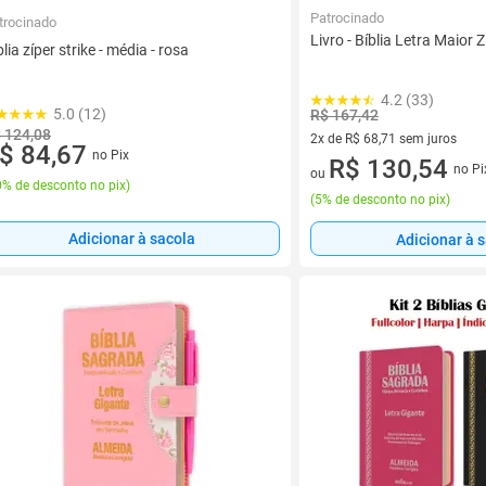
Patrocinado
trocinado
Livro - Bíblia Letra Maior Z
blia zíper strike - média - rosa
4.2 (33)
5.0 (12)
R$ 167,42
 124,08
2x de R$ 68,71 sem juros
$ 84,67
no Pix
2 vez de R$ 68,71 sem juros
R$ 130,54
no Pi
ou
% de desconto no pix
)
(
5% de desconto no pix
)
Adicionar à sacola
Adicionar à 