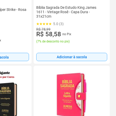
Bíblia Sagrada De Estudo King James
íper Strike - Rosa
1611 - Vintage Rosê - Capa Dura -
31x21cm
5.0 (3)
R$ 78,99
R$ 58,58
no Pix
x
(
7% de desconto no pix
)
Adicionar à sacola
sacola