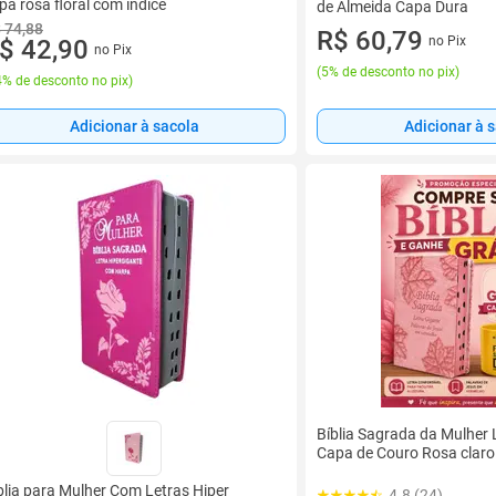
pa rosa floral com índice
de Almeida Capa Dura
 74,88
R$ 60,79
no Pix
$ 42,90
no Pix
(
5% de desconto no pix
)
% de desconto no pix
)
Adicionar à 
Adicionar à sacola
Bíblia Sagrada da Mulher 
Capa de Couro Rosa claro
blia para Mulher Com Letras Hiper
4.8 (24)