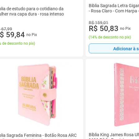
Biblia Sagrada Letra Giga
blia de estudo para o cotidiano da
- Rosa Claro - Com Harpa 
lher nva capa dura - rosa intenso
R$ 159,01
R$ 50,83
 67,99
no Pix
$ 59,84
no Pix
(
14% de desconto no pix
)
 de desconto no pix
)
Adicionar à 
Bíblia King James Rosa Ult
blia Sagrada Feminina - Botão Rosa ARC