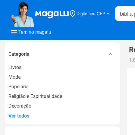
Buscar n
Digite seu CEP
Buscar
Tem no magalu
R
Categoria
1.
Livros
Moda
Papelaria
Religião e Espiritualidade
Decoração
Ver todos