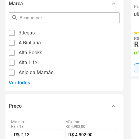
Marca
Pa
Bí
pesquisar
por
filtro
3degas
R$
A Bíbliaria
R
Alta Books
(
10
Alta Life
Anjo da Mamãe
Ver todos
Preço
Mínimo:
Máximo:
R$ 7,13
R$ 4.902,00