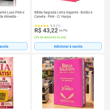
gante Luxo Pink e
Bíblia Sagrada Letra Gigante - Botão e
de Almeida -
Caneta - Pink - C/ Harpa
5.0 (1)
R$ 43,22
no Pix
(
5% de desconto no pix
)
sacola
Adicionar à sacola