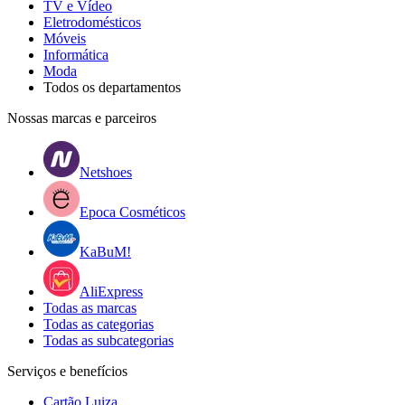
TV e Vídeo
Eletrodomésticos
Móveis
Informática
Moda
Todos os departamentos
Nossas marcas e parceiros
Netshoes
Epoca Cosméticos
KaBuM!
AliExpress
Todas as marcas
Todas as categorias
Todas as subcategorias
Serviços e benefícios
Cartão Luiza