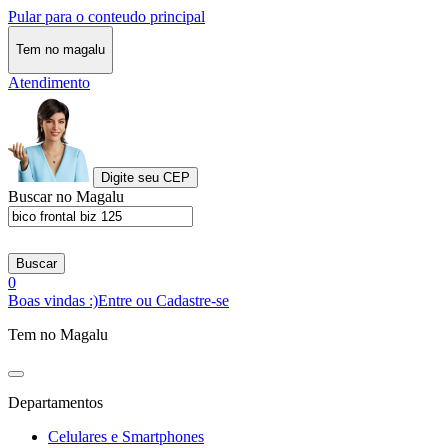
Pular para o conteudo principal
Tem no magalu
Atendimento
Digite seu CEP
Buscar no Magalu
Buscar
0
Boas vindas :)
Entre ou Cadastre-se
Tem no Magalu
Departamentos
Celulares e Smartphones