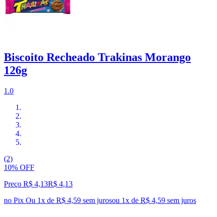
Biscoito Recheado Trakinas Morango
126g
1.0
(2)
10% OFF
Preço R$ 4,13
R$
4
,
13
no Pix
Ou 1x de R$ 4,59 sem juros
ou
1
x de
R$ 4,59
sem juros