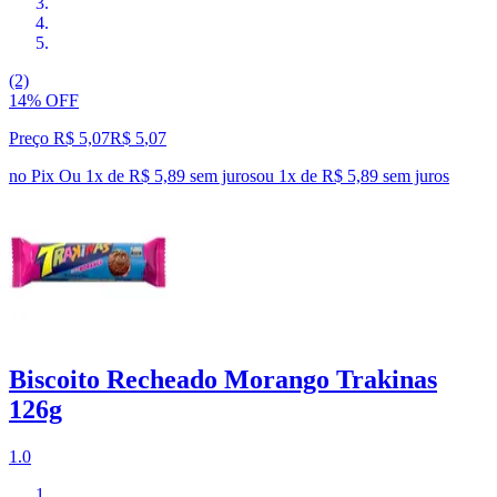
(2)
14% OFF
Preço R$ 5,07
R$
5
,
07
no Pix
Ou 1x de R$ 5,89 sem juros
ou
1
x de
R$ 5,89
sem juros
Biscoito Recheado Morango Trakinas
126g
1.0