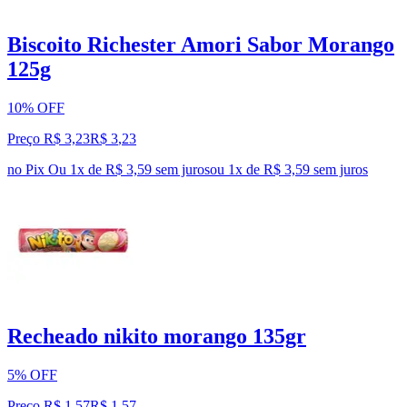
Biscoito Richester Amori Sabor Morango
125g
10% OFF
Preço R$ 3,23
R$
3
,
23
no Pix
Ou 1x de R$ 3,59 sem juros
ou
1
x de
R$ 3,59
sem juros
Recheado nikito morango 135gr
5% OFF
Preço R$ 1,57
R$
1
,
57