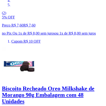
(2)
5% OFF
Preço R$ 7,60
R$
7
,
60
no Pix
Ou 1x de R$ 8,00 sem juros
ou
1
x de
R$ 8,00
sem juros
Cupom R$ 10 OFF
Biscoito Recheado Oreo Milkshake de
Morango 90g Embalagem com 48
Unidades