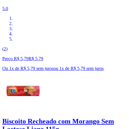
5.0
(2)
Preço R$ 5,79
R$
5
,
79
Ou 1x de R$ 5,79 sem juros
ou
1
x de
R$ 5,79
sem juros
Biscoito Recheado com Morango Sem
Lactose Liane 115g