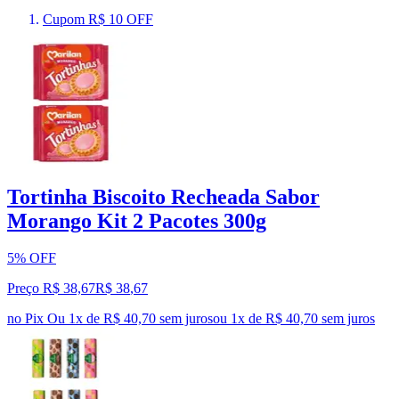
Cupom R$ 10 OFF
Tortinha Biscoito Recheada Sabor
Morango Kit 2 Pacotes 300g
5% OFF
Preço R$ 38,67
R$
38
,
67
no Pix
Ou 1x de R$ 40,70 sem juros
ou
1
x de
R$ 40,70
sem juros