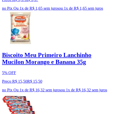
no Pix
Ou 1x de R$ 1,65 sem juros
ou
1
x de
R$ 1,65
sem juros
Biscoito Meu Primeiro Lanchinho
Mucilon Morango e Banana 35g
5% OFF
Preço R$ 15,50
R$
15
,
50
no Pix
Ou 1x de R$ 16,32 sem juros
ou
1
x de
R$ 16,32
sem juros