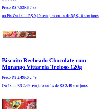
Preço R$ 7,83
R$
7
,
83
no Pix
Ou 1x de R$ 9,10 sem juros
ou
1
x de
R$ 9,10
sem juros
Biscoito Recheado Chocolate com
Morango Vittarela Treloso 120g
Preço R$ 2,49
R$
2
,
49
Ou 1x de R$ 2,49 sem juros
ou
1
x de
R$ 2,49
sem juros