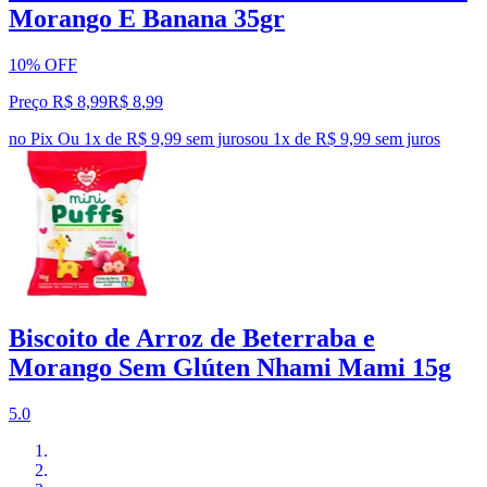
Morango E Banana 35gr
10% OFF
Preço R$ 8,99
R$
8
,
99
no Pix
Ou 1x de R$ 9,99 sem juros
ou
1
x de
R$ 9,99
sem juros
Biscoito de Arroz de Beterraba e
Morango Sem Glúten Nhami Mami 15g
5.0