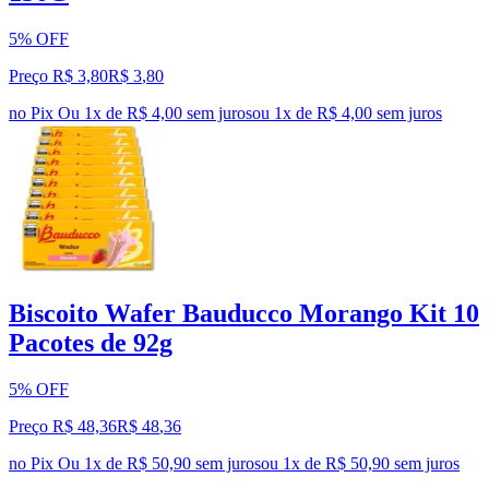
5% OFF
Preço R$ 3,80
R$
3
,
80
no Pix
Ou 1x de R$ 4,00 sem juros
ou
1
x de
R$ 4,00
sem juros
Biscoito Wafer Bauducco Morango Kit 10
Pacotes de 92g
5% OFF
Preço R$ 48,36
R$
48
,
36
no Pix
Ou 1x de R$ 50,90 sem juros
ou
1
x de
R$ 50,90
sem juros