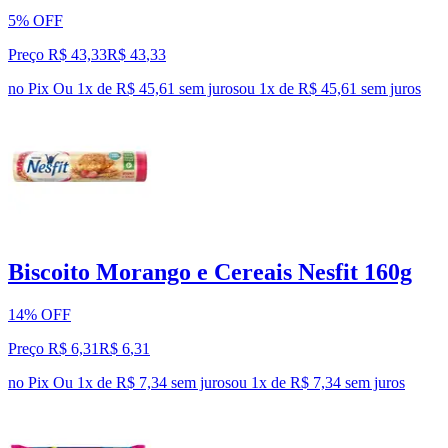
5% OFF
Preço R$ 43,33
R$
43
,
33
no Pix
Ou 1x de R$ 45,61 sem juros
ou
1
x de
R$ 45,61
sem juros
Biscoito Morango e Cereais Nesfit 160g
14% OFF
Preço R$ 6,31
R$
6
,
31
no Pix
Ou 1x de R$ 7,34 sem juros
ou
1
x de
R$ 7,34
sem juros