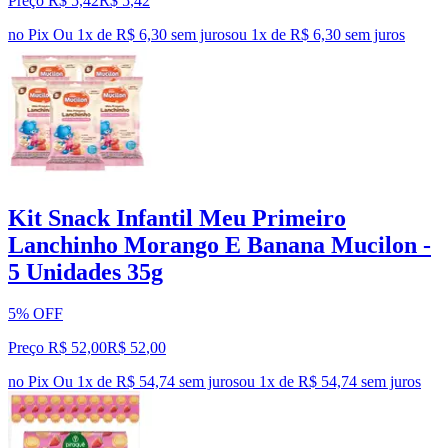
Preço R$ 5,42
R$
5
,
42
no Pix
Ou 1x de R$ 6,30 sem juros
ou
1
x de
R$ 6,30
sem juros
Kit Snack Infantil Meu Primeiro
Lanchinho Morango E Banana Mucilon -
5 Unidades 35g
5% OFF
Preço R$ 52,00
R$
52
,
00
no Pix
Ou 1x de R$ 54,74 sem juros
ou
1
x de
R$ 54,74
sem juros