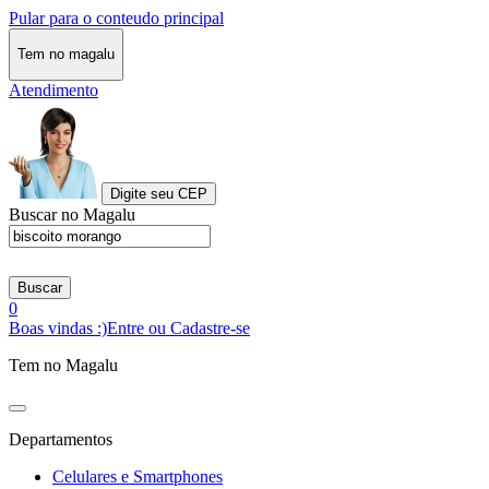
Pular para o conteudo principal
Tem no magalu
Atendimento
Digite seu CEP
Buscar no Magalu
Buscar
0
Boas vindas :)
Entre ou Cadastre-se
Tem no Magalu
Departamentos
Celulares e Smartphones