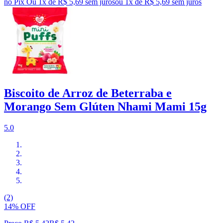
no Pix
Ou 1x de R$ 5,69 sem juros
ou
1
x de
R$ 5,69
sem juros
Biscoito de Arroz de Beterraba e
Morango Sem Glúten Nhami Mami 15g
5.0
(2)
14% OFF