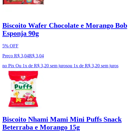
Biscoito Wafer Chocolate e Morango Bob
Esponja 90g
5% OFF
Preço R$ 3,04
R$
3
,
04
no Pix
Ou 1x de R$ 3,20 sem juros
ou
1
x de
R$ 3,20
sem juros
Biscoito Nhami Mami Mini Puffs Snack
Beterraba e Morango 15g