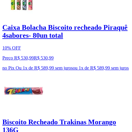
Caixa Bolacha Biscoito recheado Piraquê
4sabores- 80un total
10% OFF
Preço R$ 530,99
R$
530
,
99
no Pix
Ou 1x de R$ 589,99 sem juros
ou
1
x de
R$ 589,99
sem juros
Biscoito Recheado Trakinas Morango
136G