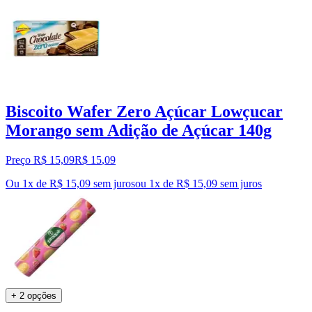
Biscoito Wafer Zero Açúcar Lowçucar
Morango sem Adição de Açúcar 140g
Preço R$ 15,09
R$
15
,
09
Ou 1x de R$ 15,09 sem juros
ou
1
x de
R$ 15,09
sem juros
+ 2 opções