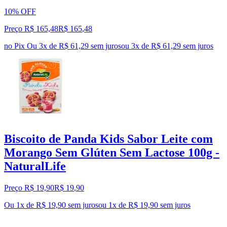
10% OFF
Preço R$ 165,48
R$
165
,
48
no Pix
Ou 3x de R$ 61,29 sem juros
ou
3
x de
R$ 61,29
sem juros
Biscoito de Panda Kids Sabor Leite com
Morango Sem Glúten Sem Lactose 100g -
NaturalLife
Preço R$ 19,90
R$
19
,
90
Ou 1x de R$ 19,90 sem juros
ou
1
x de
R$ 19,90
sem juros