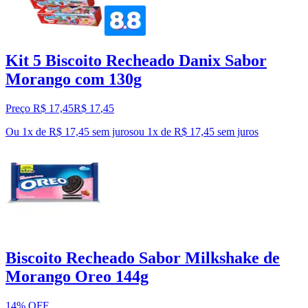
Kit 5 Biscoito Recheado Danix Sabor
Morango com 130g
Preço R$ 17,45
R$
17
,
45
Ou 1x de R$ 17,45 sem juros
ou
1
x de
R$ 17,45
sem juros
Biscoito Recheado Sabor Milkshake de
Morango Oreo 144g
14% OFF