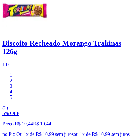
Biscoito Recheado Morango Trakinas
126g
1.0
(2)
5% OFF
Preço R$ 10,44
R$
10
,
44
no Pix
Ou 1x de R$ 10,99 sem juros
ou
1
x de
R$ 10,99
sem juros