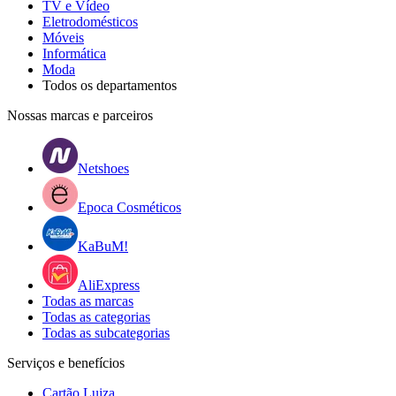
TV e Vídeo
Eletrodomésticos
Móveis
Informática
Moda
Todos os departamentos
Nossas marcas e parceiros
Netshoes
Epoca Cosméticos
KaBuM!
AliExpress
Todas as marcas
Todas as categorias
Todas as subcategorias
Serviços e benefícios
Cartão Luiza