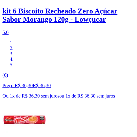
kit 6 Biscoito Recheado Zero Açúcar
Sabor Morango 120g - Lowçucar
5.0
(6)
Preço R$ 36,30
R$
36
,
30
Ou 1x de R$ 36,30 sem juros
ou
1
x de
R$ 36,30
sem juros