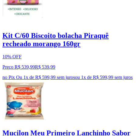
Kit C/60 Biscoito bolacha Piraquê
recheado morango 160gr
10% OFF
Preço R$ 539,99
R$
539
,
99
no Pix
Ou 1x de R$ 599,99 sem juros
ou
1
x de
R$ 599,99
sem juros
Mucilon Meu Primeiro Lanchinho Sabor