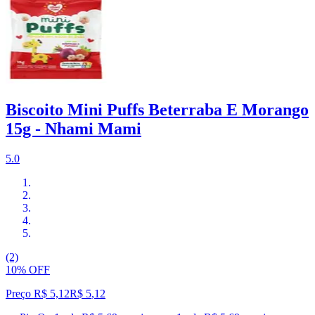
Biscoito Mini Puffs Beterraba E Morango
15g - Nhami Mami
5.0
(2)
10% OFF
Preço R$ 5,12
R$
5
,
12