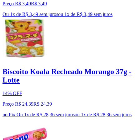
Preço R$ 3,49
R$
3
,
49
Ou 1x de R$ 3,49 sem juros
ou
1
x de
R$ 3,49
sem juros
Biscoito Koala Recheado Morango 37g -
Lotte
14% OFF
Preço R$ 24,39
R$
24
,
39
no Pix
Ou 1x de R$ 28,36 sem juros
ou
1
x de
R$ 28,36
sem juros