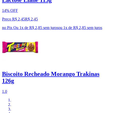
14% OFF
Preço R$ 2,45
R$
2
,
45
no Pix
Ou 1x de R$ 2,85 sem juros
ou
1
x de
R$ 2,85
sem juros
Biscoito Recheado Morango Trakinas
126g
1.0