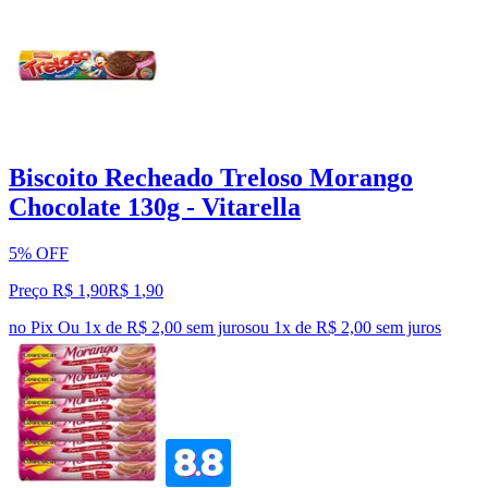
Biscoito Recheado Treloso Morango
Chocolate 130g - Vitarella
5% OFF
Preço R$ 1,90
R$
1
,
90
no Pix
Ou 1x de R$ 2,00 sem juros
ou
1
x de
R$ 2,00
sem juros