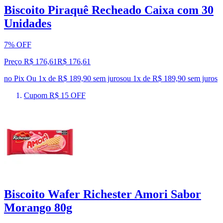
Biscoito Piraquê Recheado Caixa com 30
Unidades
7% OFF
Preço R$ 176,61
R$
176
,
61
no Pix
Ou 1x de R$ 189,90 sem juros
ou
1
x de
R$ 189,90
sem juros
Cupom R$ 15 OFF
Biscoito Wafer Richester Amori Sabor
Morango 80g