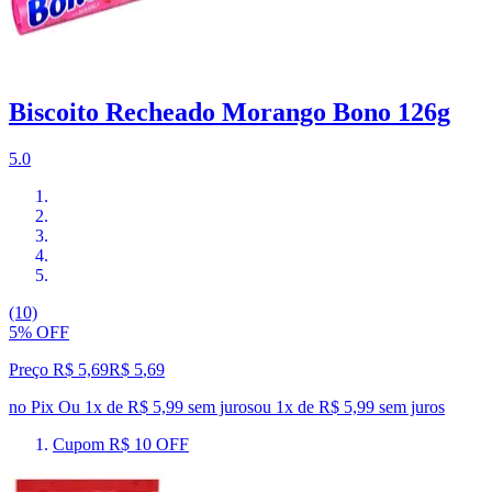
Biscoito Recheado Morango Bono 126g
5.0
(10)
5% OFF
Preço R$ 5,69
R$
5
,
69
no Pix
Ou 1x de R$ 5,99 sem juros
ou
1
x de
R$ 5,99
sem juros
Cupom R$ 10 OFF