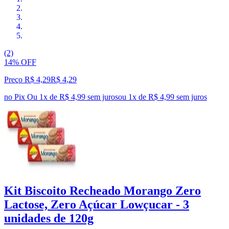
(2)
14% OFF
Preço R$ 4,29
R$
4
,
29
no Pix
Ou 1x de R$ 4,99 sem juros
ou
1
x de
R$ 4,99
sem juros
Kit Biscoito Recheado Morango Zero
Lactose, Zero Açúcar Lowçucar - 3
unidades de 120g