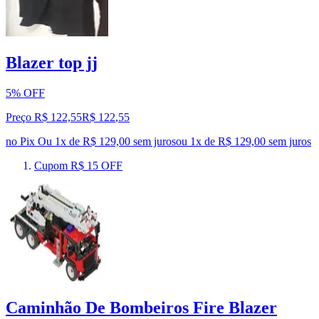
Blazer top jj
5% OFF
Preço R$ 122,55
R$
122
,
55
no Pix
Ou 1x de R$ 129,00 sem juros
ou
1
x de
R$ 129,00
sem juros
Cupom R$ 15 OFF
Caminhão De Bombeiros Fire Blazer