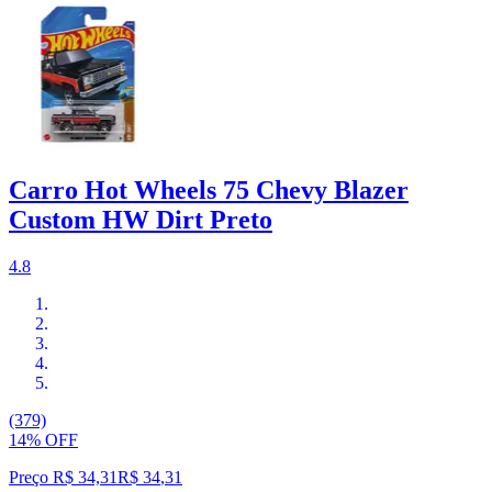
Carro Hot Wheels 75 Chevy Blazer
Custom HW Dirt Preto
4.8
(379)
14% OFF
Preço R$ 34,31
R$
34
,
31