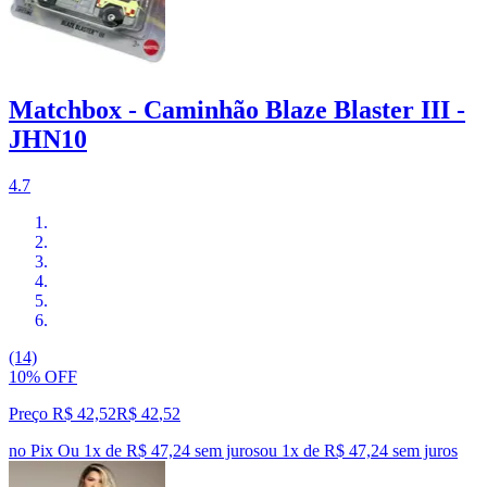
Matchbox - Caminhão Blaze Blaster III -
JHN10
4.7
(14)
10% OFF
Preço R$ 42,52
R$
42
,
52
no Pix
Ou 1x de R$ 47,24 sem juros
ou
1
x de
R$ 47,24
sem juros