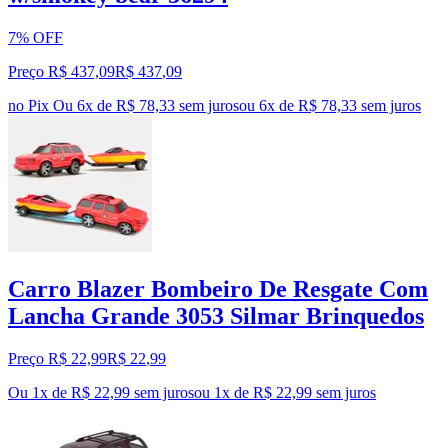
7% OFF
Preço R$ 437,09
R$
437
,
09
no Pix
Ou 6x de R$ 78,33 sem juros
ou
6
x de
R$ 78,33
sem juros
Carro Blazer Bombeiro De Resgate Com
Lancha Grande 3053 Silmar Brinquedos
Preço R$ 22,99
R$
22
,
99
Ou 1x de R$ 22,99 sem juros
ou
1
x de
R$ 22,99
sem juros