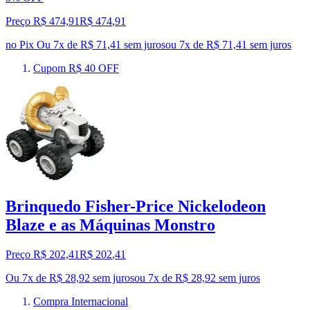
Preço R$ 474,91
R$
474
,
91
no Pix
Ou 7x de R$ 71,41 sem juros
ou
7
x de
R$ 71,41
sem juros
Cupom R$ 40 OFF
Brinquedo Fisher-Price Nickelodeon
Blaze e as Máquinas Monstro
Preço R$ 202,41
R$
202
,
41
Ou 7x de R$ 28,92 sem juros
ou
7
x de
R$ 28,92
sem juros
Compra Internacional