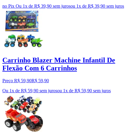
no Pix
Ou 1x de R$ 39,90 sem juros
ou
1
x de
R$ 39,90
sem juros
Carrinho Blazer Machine Infantil De
Flexão Com 6 Carrinhos
Preço R$ 59,90
R$
59
,
90
Ou 1x de R$ 59,90 sem juros
ou
1
x de
R$ 59,90
sem juros