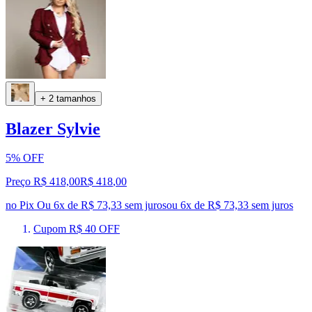
+ 2 tamanhos
Blazer Sylvie
5% OFF
Preço R$ 418,00
R$
418
,
00
no Pix
Ou 6x de R$ 73,33 sem juros
ou
6
x de
R$ 73,33
sem juros
Cupom R$ 40 OFF