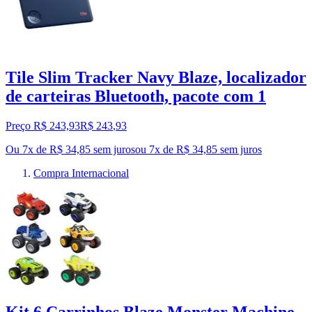
Tile Slim Tracker Navy Blaze, localizador
de carteiras Bluetooth, pacote com 1
Preço R$ 243,93
R$
243
,
93
Ou 7x de R$ 34,85 sem juros
ou
7
x de
R$ 34,85
sem juros
Compra Internacional
Kit 6 Carrinhos Blaze Monster Machine