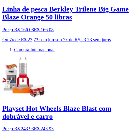
Linha de pesca Berkley Trilene Big Game
Blaze Orange 50 libras
Preço R$ 166,08
R$
166
,
08
Ou 7x de R$ 23,73 sem juros
ou
7
x de
R$ 23,73
sem juros
Compra Internacional
Playset Hot Wheels Blaze Blast com
dobrável e carro
Preço R$ 243,93
R$
243
,
93