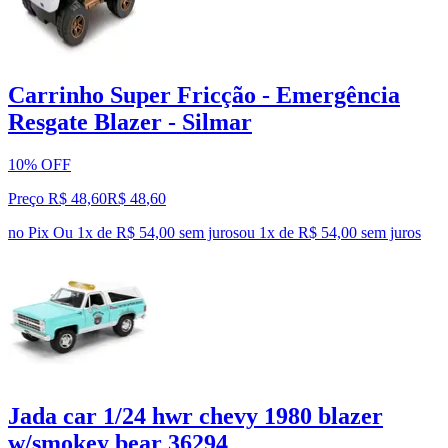
Carrinho Super Fricção - Emergência
Resgate Blazer - Silmar
10% OFF
Preço R$ 48,60
R$
48
,
60
no Pix
Ou 1x de R$ 54,00 sem juros
ou
1
x de
R$ 54,00
sem juros
Jada car 1/24 hwr chevy 1980 blazer
w/smokey bear 36294