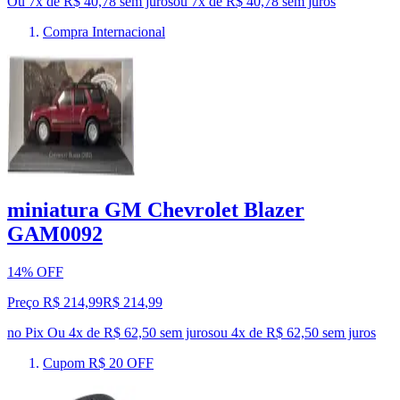
Ou 7x de R$ 40,78 sem juros
ou
7
x de
R$ 40,78
sem juros
Compra Internacional
miniatura GM Chevrolet Blazer
GAM0092
14% OFF
Preço R$ 214,99
R$
214
,
99
no Pix
Ou 4x de R$ 62,50 sem juros
ou
4
x de
R$ 62,50
sem juros
Cupom R$ 20 OFF