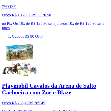
7% OFF
Preço R$ 1.170,50
R$
1.170
,
50
no Pix
Ou 10x de R$ 125,86 sem juros
ou
10
x de
R$ 125,86
sem
juros
Cupom R$ 80 OFF
Playmobil Cavalos da Arena de Salto
Cachoeira com Zoe e Blaze
Preço R$ 285,45
R$
285
,
45