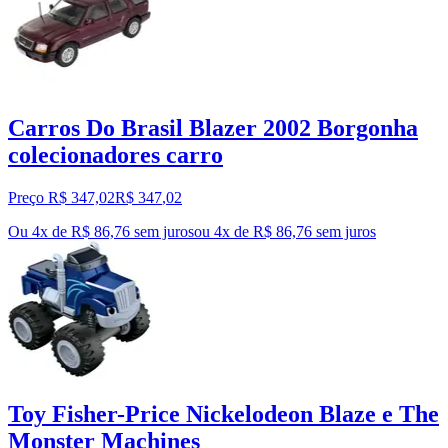
Carros Do Brasil Blazer 2002 Borgonha
colecionadores carro
Preço R$ 347,02
R$
347
,
02
Ou 4x de R$ 86,76 sem juros
ou
4
x de
R$ 86,76
sem juros
Toy Fisher-Price Nickelodeon Blaze e The
Monster Machines