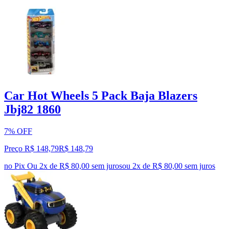
Car Hot Wheels 5 Pack Baja Blazers
Jbj82 1860
7% OFF
Preço R$ 148,79
R$
148
,
79
no Pix
Ou 2x de R$ 80,00 sem juros
ou
2
x de
R$ 80,00
sem juros