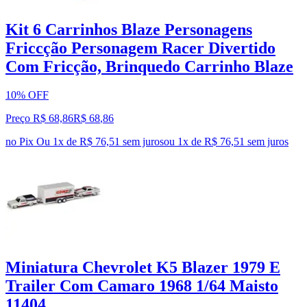
Kit 6 Carrinhos Blaze Personagens
Friccção Personagem Racer Divertido
Com Fricção, Brinquedo Carrinho Blaze
10% OFF
Preço R$ 68,86
R$
68
,
86
no Pix
Ou 1x de R$ 76,51 sem juros
ou
1
x de
R$ 76,51
sem juros
Miniatura Chevrolet K5 Blazer 1979 E
Trailer Com Camaro 1968 1/64 Maisto
11404