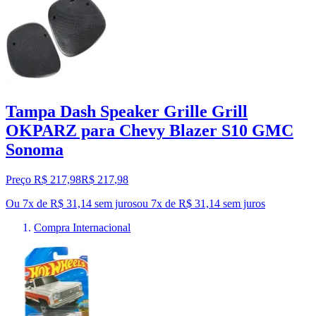
Tampa Dash Speaker Grille Grill
OKPARZ para Chevy Blazer S10 GMC
Sonoma
Preço R$ 217,98
R$
217
,
98
Ou 7x de R$ 31,14 sem juros
ou
7
x de
R$ 31,14
sem juros
Compra Internacional