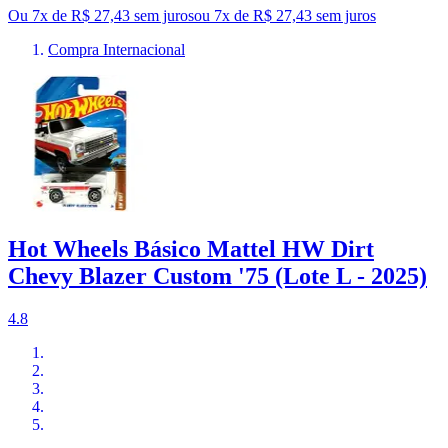
Ou 7x de R$ 27,43 sem juros
ou
7
x de
R$ 27,43
sem juros
Compra Internacional
Hot Wheels Básico Mattel HW Dirt
Chevy Blazer Custom '75 (Lote L - 2025)
4.8