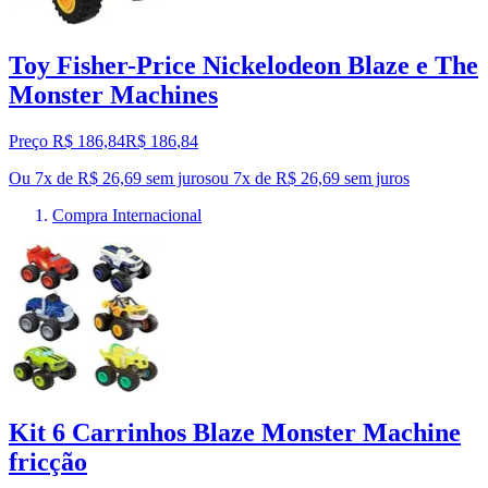
Toy Fisher-Price Nickelodeon Blaze e The
Monster Machines
Preço R$ 186,84
R$
186
,
84
Ou 7x de R$ 26,69 sem juros
ou
7
x de
R$ 26,69
sem juros
Compra Internacional
Kit 6 Carrinhos Blaze Monster Machine
fricção