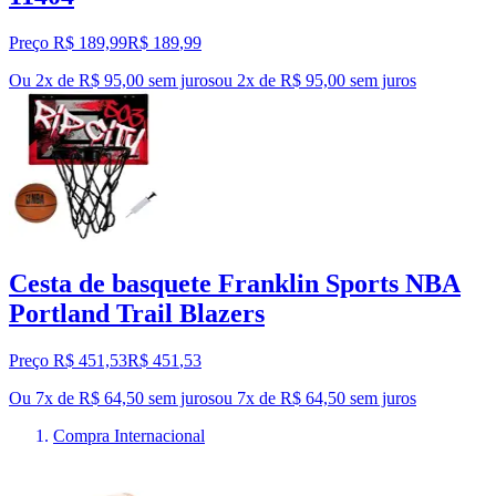
Preço R$ 189,99
R$
189
,
99
Ou 2x de R$ 95,00 sem juros
ou
2
x de
R$ 95,00
sem juros
Cesta de basquete Franklin Sports NBA
Portland Trail Blazers
Preço R$ 451,53
R$
451
,
53
Ou 7x de R$ 64,50 sem juros
ou
7
x de
R$ 64,50
sem juros
Compra Internacional