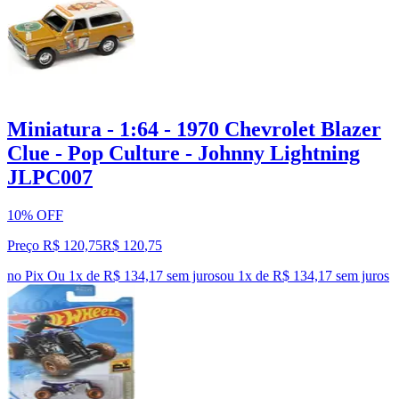
Miniatura - 1:64 - 1970 Chevrolet Blazer
Clue - Pop Culture - Johnny Lightning
JLPC007
10% OFF
Preço R$ 120,75
R$
120
,
75
no Pix
Ou 1x de R$ 134,17 sem juros
ou
1
x de
R$ 134,17
sem juros