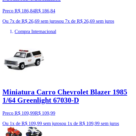
Preço R$ 186,84
R$
186
,
84
Ou 7x de R$ 26,69 sem juros
ou
7
x de
R$ 26,69
sem juros
Compra Internacional
Miniatura Carro Chevrolet Blazer 1985
1/64 Greenlight 67030-D
Preço R$ 109,99
R$
109
,
99
Ou 1x de R$ 109,99 sem juros
ou
1
x de
R$ 109,99
sem juros