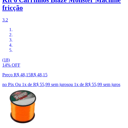
fricção
3.2
(18)
14% OFF
Preço R$ 48,15
R$
48
,
15
no Pix
Ou 1x de R$ 55,99 sem juros
ou
1
x de
R$ 55,99
sem juros