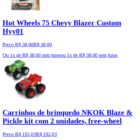
Hot Wheels 75 Chevy Blazer Custom
Hyy01
Preço R$ 38,00
R$
38
,
00
Ou 1x de R$ 38,00 sem juros
ou
1
x de
R$ 38,00
sem juros
Carrinhos de brinquedo NKOK Blaze &
Pickle kit com 2 unidades, free-wheel
Preço R$ 192,03
R$
192
,
03