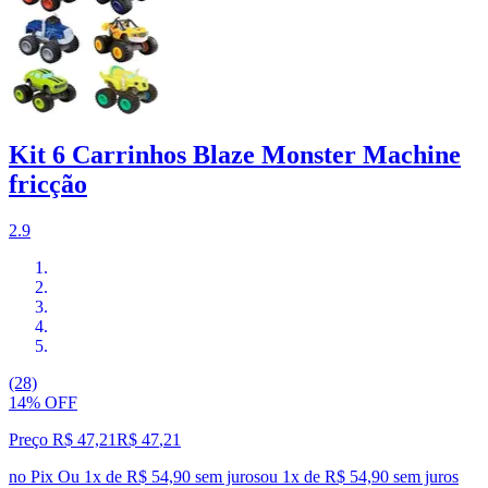
Kit 6 Carrinhos Blaze Monster Machine
fricção
2.9
(28)
14% OFF
Preço R$ 47,21
R$
47
,
21
no Pix
Ou 1x de R$ 54,90 sem juros
ou
1
x de
R$ 54,90
sem juros