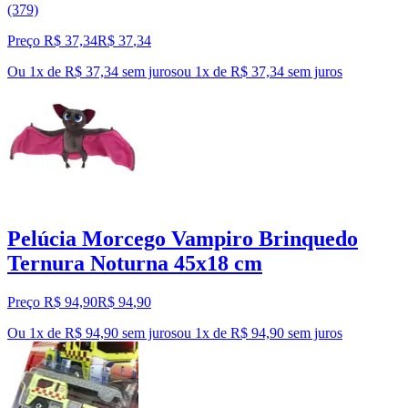
(379)
Preço R$ 37,34
R$
37
,
34
Ou 1x de R$ 37,34 sem juros
ou
1
x de
R$ 37,34
sem juros
Pelúcia Morcego Vampiro Brinquedo
Ternura Noturna 45x18 cm
Preço R$ 94,90
R$
94
,
90
Ou 1x de R$ 94,90 sem juros
ou
1
x de
R$ 94,90
sem juros