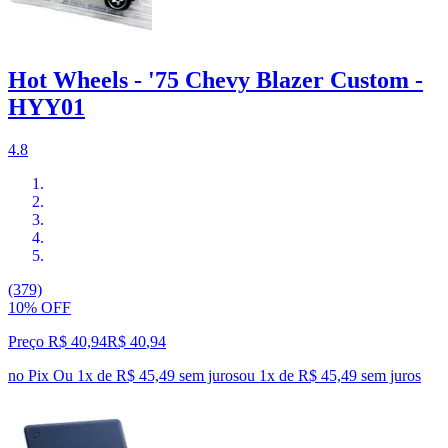
Hot Wheels - '75 Chevy Blazer Custom -
HYY01
4.8
(379)
10% OFF
Preço R$ 40,94
R$
40
,
94
no Pix
Ou 1x de R$ 45,49 sem juros
ou
1
x de
R$ 45,49
sem juros