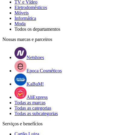
TV e Vídeo
Eletrodomésticos
Móveis
Informática
Moda
Todos os departamentos
Nossas marcas e parceiros
Netshoes
Epoca Cosméticos
KaBuM!
AliExpress
Todas as marcas
Todas as categorias
Todas as subcategorias
Serviços e benefícios
Cartão Luiza