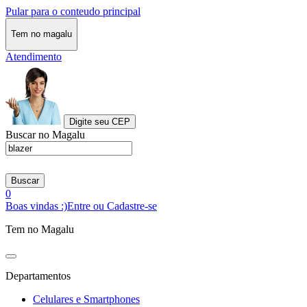
Pular para o conteudo principal
Tem no magalu
Atendimento
Digite seu CEP
Buscar no Magalu
Buscar
0
Boas vindas :)
Entre ou Cadastre-se
Tem no Magalu
Departamentos
Celulares e Smartphones