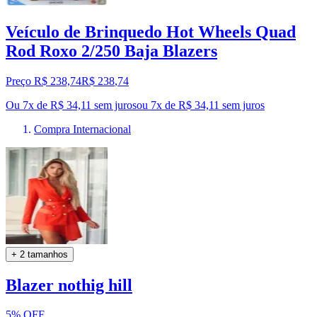
Veículo de Brinquedo Hot Wheels Quad
Rod Roxo 2/250 Baja Blazers
Preço R$ 238,74
R$
238
,
74
Ou 7x de R$ 34,11 sem juros
ou
7
x de
R$ 34,11
sem juros
Compra Internacional
+ 2 tamanhos
Blazer nothig hill
5% OFF