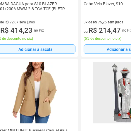
MBA DAGUA para S10 BLAZER
Cabo Vela Blazer, S10
01/2006 MWM 2.8 TCA TCE (ELETR
 de R$ 72,67 sem juros
3x de R$ 75,25 sem juros
ez de R$ 72,67 sem juros
R$ 414,23
3 vez de R$ 75,25 sem juros
R$ 214,47
no Pix
no Pi
u
ou
 de desconto no pix
)
(
5% de desconto no pix
)
Adicionar à sacola
Adicionar à 
azer MINTLIMIT Business Casual Plus