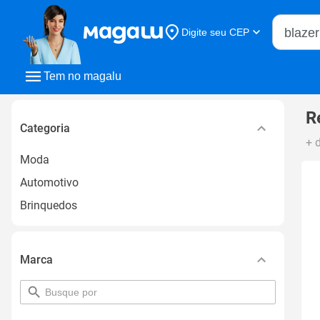
Buscar n
Digite seu CEP
Buscar
Tem no magalu
R
Categoria
+ 
Moda
Automotivo
Brinquedos
Marca
pesquisar
por
filtro