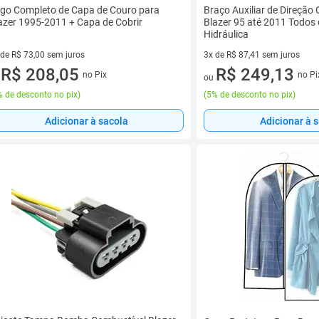
go Completo de Capa de Couro para
Braço Auxiliar de Direção 
azer 1995-2011 + Capa de Cobrir
Blazer 95 até 2011 Todos
Hidráulica
 de R$ 73,00 sem juros
3x de R$ 87,41 sem juros
ez de R$ 73,00 sem juros
R$ 208,05
3 vez de R$ 87,41 sem juros
R$ 249,13
no Pix
no Pi
u
ou
 de desconto no pix
)
(
5% de desconto no pix
)
Adicionar à sacola
Adicionar à 