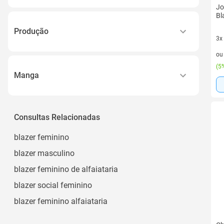
Ver todos
Jo
1
Padronagem - Floral
Bl
2
Padronagem Poá
Produção
3x
10
Ver todos
3 v
China Continente
o
3
(
5%
Produto internacional
3 Unidades
Manga
Brasil
Ver todos
Manga 3/4
Nacional
Manga Longa
Consultas Relacionadas
Cn Origem
Ver todos
blazer feminino
blazer masculino
blazer feminino de alfaiataria
blazer social feminino
blazer feminino alfaiataria