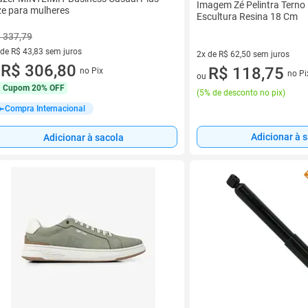
Imagem Zé Pelintra Terno
ze para mulheres
Escultura Resina 18 Cm
 337,79
 de R$ 43,83 sem juros
2x de R$ 62,50 sem juros
ez de R$ 43,83 sem juros
R$ 306,80
2 vez de R$ 62,50 sem juros
R$ 118,75
no Pix
u
no Pi
ou
Cupom
20% OFF
(
5% de desconto no pix
)
Compra Internacional
Adicionar à 
Adicionar à sacola