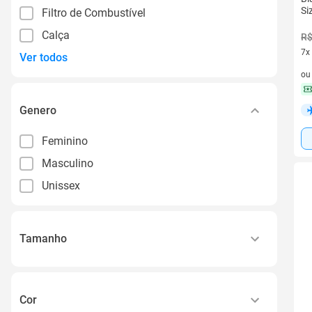
Si
Filtro de Combustível
Calça
R$
7x
Ver todos
7 v
o
Genero
Feminino
Masculino
Unissex
Tamanho
M -
P -
Cor