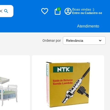
0
Boas vindas :)
Entre ou Cadastre-se
Atendimento
Ordenar por