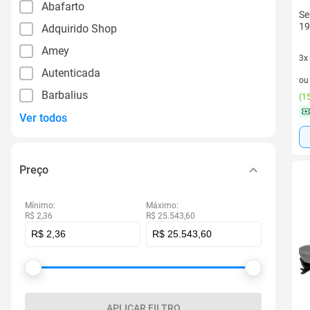
Abafarto
Se
19
Adquirido Shop
Amey
3x
Autenticada
3 v
o
Barbalius
(
15
Ver todos
Preço
Mínimo:
Máximo:
R$ 2,36
R$ 25.543,60
APLICAR FILTRO