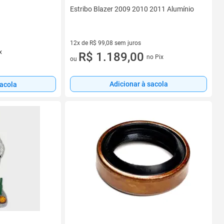
Estribo Blazer 2009 2010 2011 Alumínio
12x de R$ 99,08 sem juros
x
12 vez de R$ 99,08 sem juros
R$ 1.189,00
no Pix
ou
Adicionar à sacola
sacola