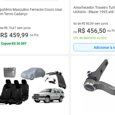
Amortecedor Traseiro Tur
patênis Masculino Ferracini Couro Usar
Unitário - Blazer 1995 até
m Terno Cadarço
6x de R$ 80,09 sem juros
 de R$ 76,67 sem juros
6 vez de R$ 80,09 sem juros
R$ 456,50
no Pi
ou
ez de R$ 76,67 sem juros
R$ 459,99
no Pix
u
(
5% de desconto no pix
)
Cupom
R$ 30 OFF
Adicionar à 