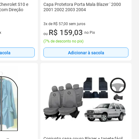
Chevrolet S10 e
Capa Protetora Porta Mala Blazer ' 2000
 com Direção
2001 2002 2003 2004
3x de R$ 57,00 sem juros
3 vez de R$ 57,00 sem juros
R$ 159,03
x
no Pix
ou
(
7% de desconto no pix
)
sacola
Adicionar à sacola
Conjunto capa couro Blazer + tapete fácil