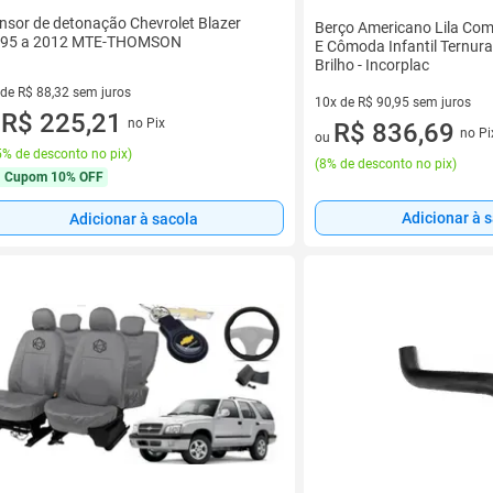
nsor de detonação Chevrolet Blazer
Berço Americano Lila Com
95 a 2012 MTE-THOMSON
E Cômoda Infantil Ternur
Brilho - Incorplac
 de R$ 88,32 sem juros
10x de R$ 90,95 sem juros
ez de R$ 88,32 sem juros
R$ 225,21
no Pix
10 vez de R$ 90,95 sem juros
R$ 836,69
u
no Pi
ou
% de desconto no pix
)
(
8% de desconto no pix
)
Cupom
10% OFF
Adicionar à 
Adicionar à sacola