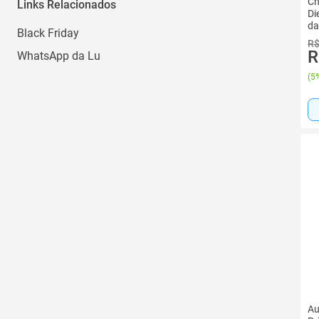
Ch
Links Relacionados
Di
da
Black Friday
R$
R
WhatsApp da Lu
(
5%
Au