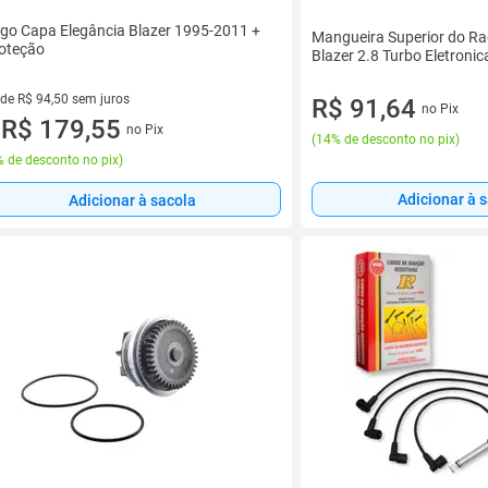
go Capa Elegância Blazer 1995-2011 +
Mangueira Superior do Ra
oteção
Blazer 2.8 Turbo Eletronic
 de R$ 94,50 sem juros
R$ 91,64
no Pix
ez de R$ 94,50 sem juros
R$ 179,55
no Pix
u
(
14% de desconto no pix
)
 de desconto no pix
)
Adicionar à 
Adicionar à sacola