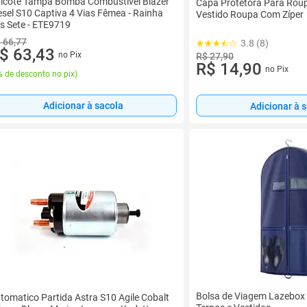
icote Tampa Bomba Combustível Blazer
Capa Protetora Para Rou
esel S10 Captiva 4 Vias Fêmea - Rainha
Vestido Roupa Com Zíper
s Sete - ETE9719
 66,77
3.8 (8)
$ 63,43
no Pix
R$ 27,90
R$ 14,90
no Pix
 de desconto no pix
)
Adicionar à sacola
Adicionar à 
Bolsa de Viagem Lazebox
tomatico Partida Astra S10 Agile Cobalt