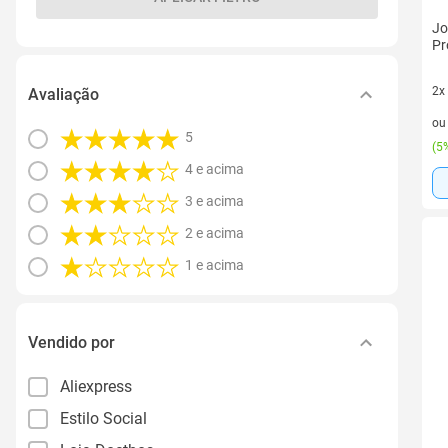
Jo
Pr
2x
Avaliação
2 v
o
5
(
5%
4 e acima
3 e acima
2 e acima
1 e acima
Vendido por
Aliexpress
Estilo Social