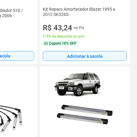
Kit Reparo Amortecedor Blazer 1995 a
diador S10 /
2012 SK326S
a 2006 -
R$ 43,24
no Pix
(
15% de desconto no pix
)
Cupom
10% OFF
sacola
Adicionar à sacola