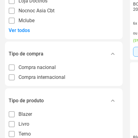
Loja Docthos
BO
20
Nocnoc Asia Cbt
Mclube
6x
Ver todos
6 v
o
(
5%
Tipo de compra
Compra nacional
Compra internacional
Tipo de produto
Blazer
Livro
Terno
Bl