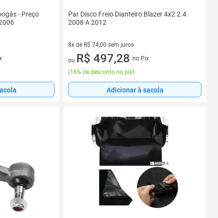
bogás - Preço
Par Disco Freio Dianteiro Blazer 4x2 2.4
 2006
2008 A 2012
8x de R$ 74,00 sem juros
8 vez de R$ 74,00 sem juros
R$ 497,28
x
no Pix
ou
(
16% de desconto no pix
)
sacola
Adicionar à sacola