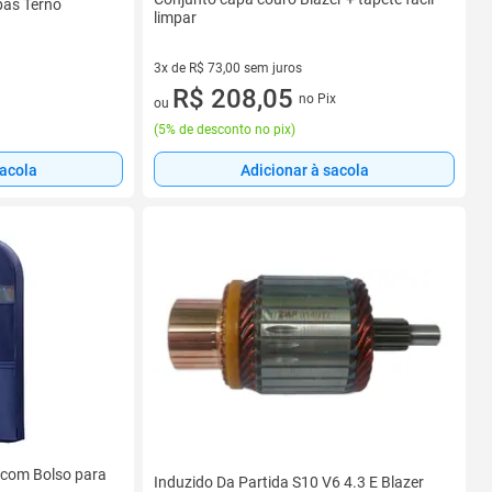
pas Terno
limpar
3x de R$ 73,00 sem juros
3 vez de R$ 73,00 sem juros
R$ 208,05
no Pix
ou
(
5% de desconto no pix
)
sacola
Adicionar à sacola
 com Bolso para
Induzido Da Partida S10 V6 4.3 E Blazer