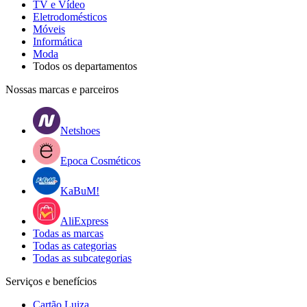
TV e Vídeo
Eletrodomésticos
Móveis
Informática
Moda
Todos os departamentos
Nossas marcas e parceiros
Netshoes
Epoca Cosméticos
KaBuM!
AliExpress
Todas as marcas
Todas as categorias
Todas as subcategorias
Serviços e benefícios
Cartão Luiza