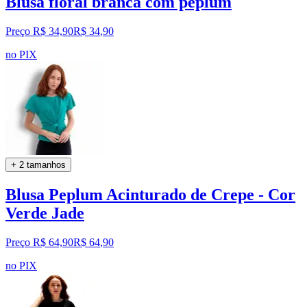
Blusa floral branca com peplum
Preço R$ 34,90
R$
34
,
90
no PIX
+ 2 tamanhos
Blusa Peplum Acinturado de Crepe - Cor
Verde Jade
Preço R$ 64,90
R$
64
,
90
no PIX