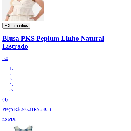
+ 3 tamanhos
Blusa PKS Peplum Linho Natural
Listrado
5.0
(4)
Preço R$ 246,31
R$
246
,
31
no PIX