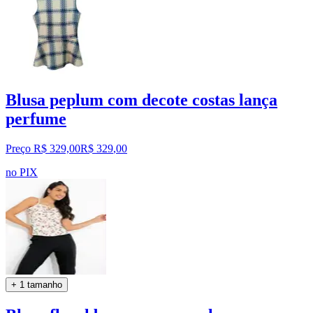
Blusa peplum com decote costas lança
perfume
Preço R$ 329,00
R$
329
,
00
no PIX
+ 1 tamanho