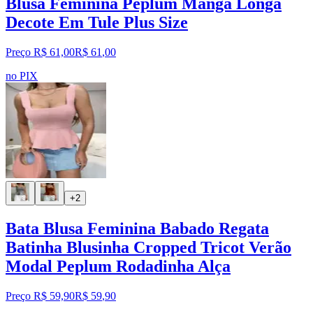
Blusa Feminina Peplum Manga Longa
Decote Em Tule Plus Size
Preço R$ 61,00
R$
61
,
00
no PIX
+2
Bata Blusa Feminina Babado Regata
Batinha Blusinha Cropped Tricot Verão
Modal Peplum Rodadinha Alça
Preço R$ 59,90
R$
59
,
90