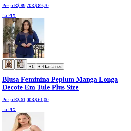
Preço R$ 89,70
R$
89
,
70
no PIX
+1
+ 4 tamanhos
Blusa Feminina Peplum Manga Longa
Decote Em Tule Plus Size
Preço R$ 61,00
R$
61
,
00
no PIX