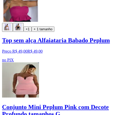
+1
+ 1 tamanho
Top sem alça Alfaiataria Babado Peplum
Preço R$ 49,00
R$
49
,
00
no PIX
Conjunto Mini Peplum Pink com Decote
Profundo tamanhos G