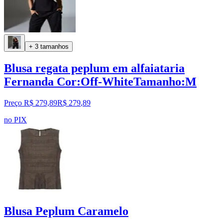
+ 3 tamanhos
Blusa regata peplum em alfaiataria
Fernanda Cor:Off-WhiteTamanho:M
Preço R$ 279,89
R$
279
,
89
no PIX
Blusa Peplum Caramelo