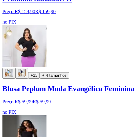
Preço R$ 159,90
R$
159
,
90
no PIX
+13
+ 4 tamanhos
Blusa Peplum Moda Evangélica Feminina
Preço R$ 59,99
R$
59
,
99
no PIX