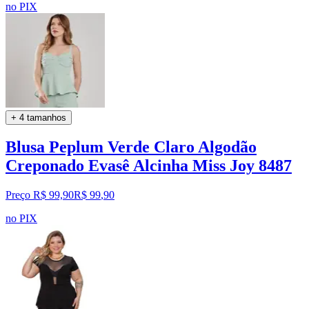
no PIX
+ 4 tamanhos
Blusa Peplum Verde Claro Algodão
Creponado Evasê Alcinha Miss Joy 8487
Preço R$ 99,90
R$
99
,
90
no PIX