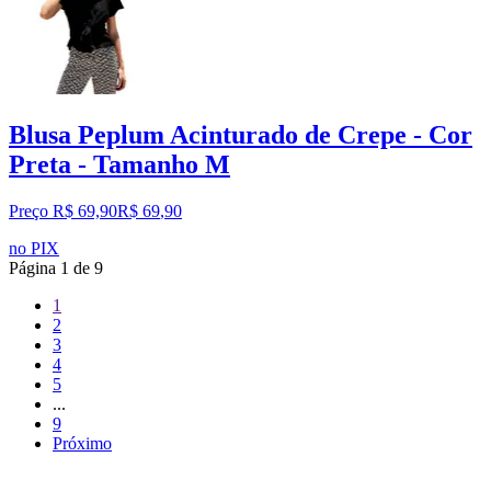
Blusa Peplum Acinturado de Crepe - Cor
Preta - Tamanho M
Preço R$ 69,90
R$
69
,
90
no PIX
Página
1
de
9
1
2
3
4
5
...
9
Próximo