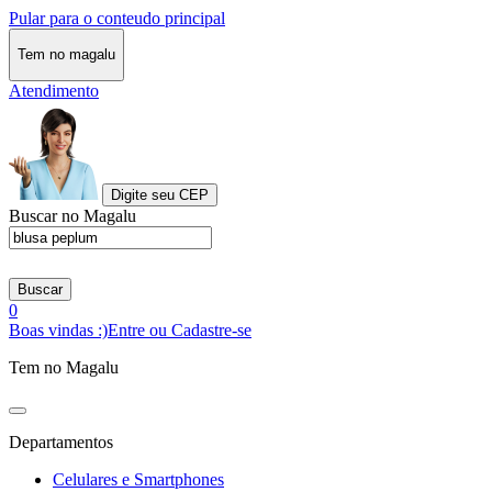
Pular para o conteudo principal
Tem no magalu
Atendimento
Digite seu CEP
Buscar no Magalu
Buscar
0
Boas vindas :)
Entre ou Cadastre-se
Tem no Magalu
Departamentos
Celulares e Smartphones