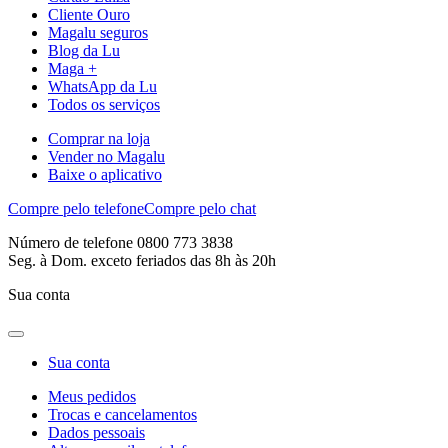
Cliente Ouro
Magalu seguros
Blog da Lu
Maga +
WhatsApp da Lu
Todos os serviços
Comprar na loja
Vender no Magalu
Baixe o aplicativo
Compre pelo telefone
Compre pelo chat
Número de telefone 0800 773 3838
Seg. à Dom. exceto feriados das 8h às 20h
Sua conta
Sua conta
Meus pedidos
Trocas e cancelamentos
Dados pessoais