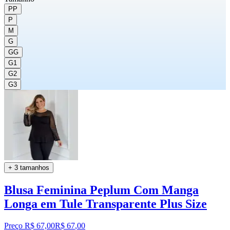
PP
P
M
G
GG
G1
G2
G3
+ 3 tamanhos
Blusa Feminina Peplum Com Manga
Longa em Tule Transparente Plus Size
Preço R$ 67,00
R$
67
,
00