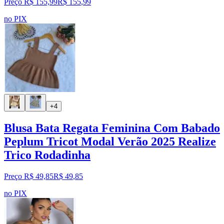
Preço R$ 155,99
R$
155
,
99
no PIX
+4
Blusa Bata Regata Feminina Com Babado
Peplum Tricot Modal Verão 2025 Realize
Trico Rodadinha
Preço R$ 49,85
R$
49
,
85
no PIX