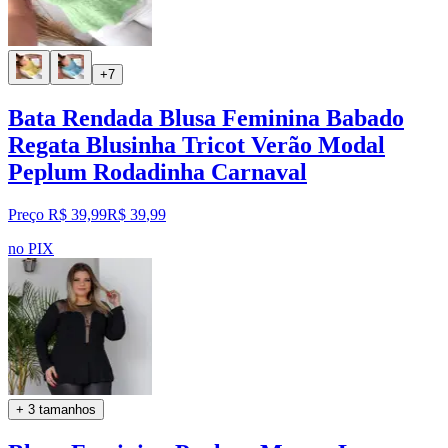
+7
Bata Rendada Blusa Feminina Babado
Regata Blusinha Tricot Verão Modal
Peplum Rodadinha Carnaval
Preço R$ 39,99
R$
39
,
99
no PIX
+ 3 tamanhos