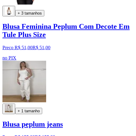
+ 3 tamanhos
Blusa Feminina Peplum Com Decote Em
Tule Plus Size
Preço R$ 51,00
R$
51
,
00
no PIX
+ 1 tamanho
Blusa peplum jeans