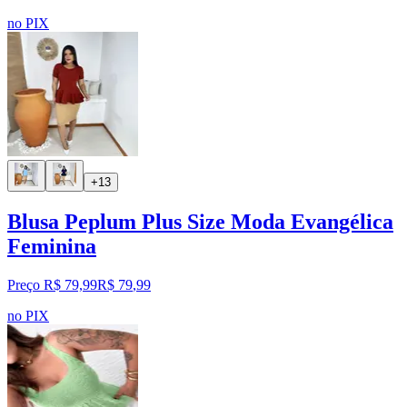
no PIX
+13
Blusa Peplum Plus Size Moda Evangélica
Feminina
Preço R$ 79,99
R$
79
,
99
no PIX