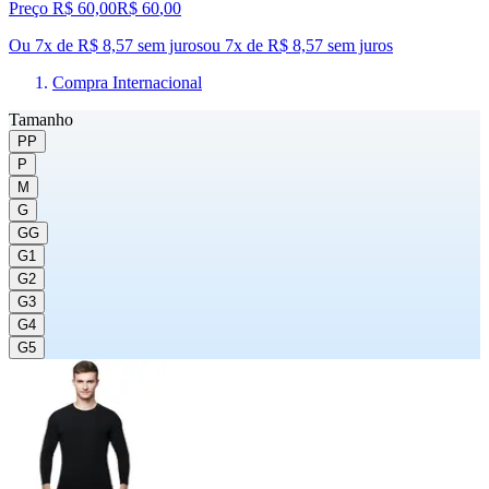
Preço R$ 60,00
R$
60
,
00
Ou 7x de R$ 8,57 sem juros
ou
7
x de
R$ 8,57
sem juros
Compra Internacional
Tamanho
PP
P
M
G
GG
G1
G2
G3
G4
G5