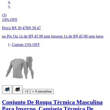
(3)
14% OFF
Preço R$ 39,47
R$
39
,
47
no Pix
Ou 1x de R$ 45,90 sem juros
ou
1
x de
R$ 45,90
sem juros
Cupom 15% OFF
+3
+ 4 tamanhos
Conjunto De Roupa Térmica Masculina
Para Inverno, Camiseta Térmica De