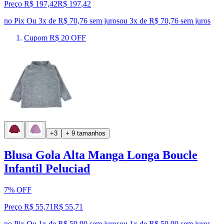
Preço R$ 197,42
R$
197
,
42
no Pix
Ou 3x de R$ 70,76 sem juros
ou
3
x de
R$ 70,76
sem juros
Cupom R$ 20 OFF
+3
+ 9 tamanhos
Blusa Gola Alta Manga Longa Boucle
Infantil Peluciad
7% OFF
Preço R$ 55,71
R$
55
,
71
no Pix
Ou 1x de R$ 59,90 sem juros
ou
1
x de
R$ 59,90
sem juros