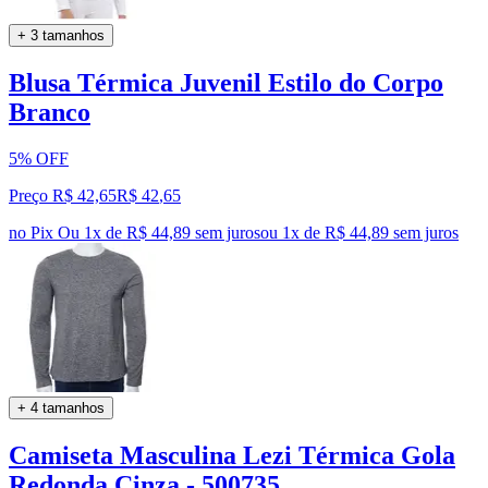
+ 3 tamanhos
Blusa Térmica Juvenil Estilo do Corpo
Branco
5% OFF
Preço R$ 42,65
R$
42
,
65
no Pix
Ou 1x de R$ 44,89 sem juros
ou
1
x de
R$ 44,89
sem juros
+ 4 tamanhos
Camiseta Masculina Lezi Térmica Gola
Redonda Cinza - 500735