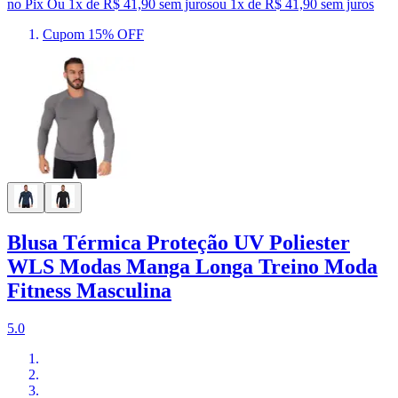
no Pix
Ou 1x de R$ 41,90 sem juros
ou
1
x de
R$ 41,90
sem juros
Cupom 15% OFF
Blusa Térmica Proteção UV Poliester
WLS Modas Manga Longa Treino Moda
Fitness Masculina
5.0