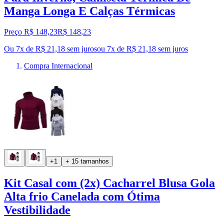
Manga Longa E Calças Térmicas
Preço R$ 148,23
R$
148
,
23
Ou 7x de R$ 21,18 sem juros
ou
7
x de
R$ 21,18
sem juros
Compra Internacional
+1
+ 15 tamanhos
Kit Casal com (2x) Cacharrel Blusa Gola
Alta frio Canelada com Ótima
Vestibilidade