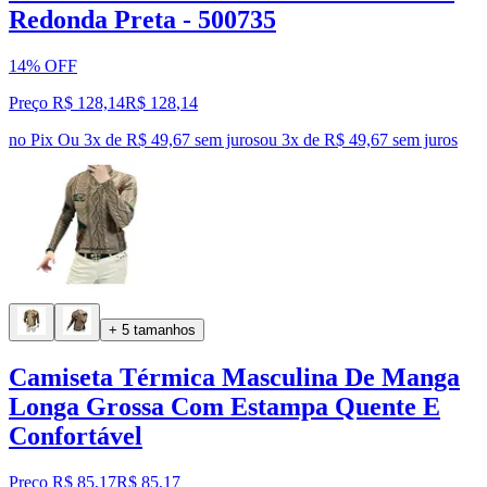
Redonda Preta - 500735
14% OFF
Preço R$ 128,14
R$
128
,
14
no Pix
Ou 3x de R$ 49,67 sem juros
ou
3
x de
R$ 49,67
sem juros
+ 5 tamanhos
Camiseta Térmica Masculina De Manga
Longa Grossa Com Estampa Quente E
Confortável
Preço R$ 85,17
R$
85
,
17