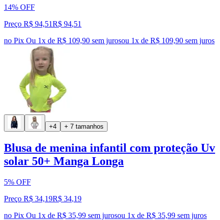
14% OFF
Preço R$ 94,51
R$
94
,
51
no Pix
Ou 1x de R$ 109,90 sem juros
ou
1
x de
R$ 109,90
sem juros
+4
+ 7 tamanhos
Blusa de menina infantil com proteção Uv
solar 50+ Manga Longa
5% OFF
Preço R$ 34,19
R$
34
,
19
no Pix
Ou 1x de R$ 35,99 sem juros
ou
1
x de
R$ 35,99
sem juros