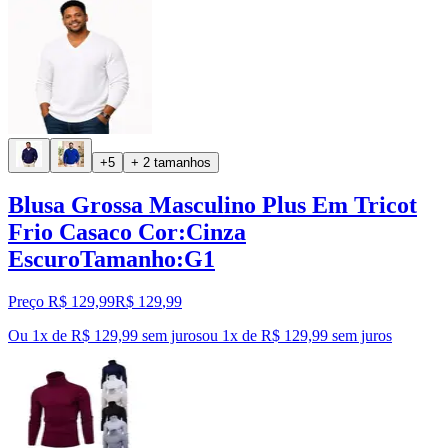
+5
+ 2 tamanhos
Blusa Grossa Masculino Plus Em Tricot
Frio Casaco Cor:Cinza
EscuroTamanho:G1
Preço R$ 129,99
R$
129
,
99
Ou 1x de R$ 129,99 sem juros
ou
1
x de
R$ 129,99
sem juros