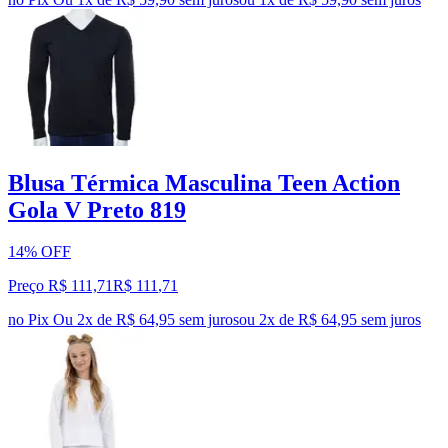
Blusa Térmica Masculina Teen Action
Gola V Preto 819
14% OFF
Preço R$ 111,71
R$
111
,
71
no Pix
Ou 2x de R$ 64,95 sem juros
ou
2
x de
R$ 64,95
sem juros