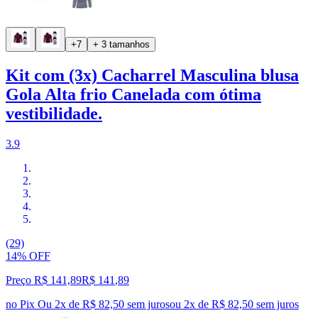
+7
+ 3 tamanhos
Kit com (3x) Cacharrel Masculina blusa
Gola Alta frio Canelada com ótima
vestibilidade.
3.9
(29)
14% OFF
Preço R$ 141,89
R$
141
,
89
no Pix
Ou 2x de R$ 82,50 sem juros
ou
2
x de
R$ 82,50
sem juros