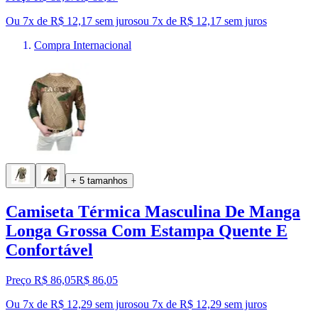
Ou 7x de R$ 12,17 sem juros
ou
7
x de
R$ 12,17
sem juros
Compra Internacional
+ 5 tamanhos
Camiseta Térmica Masculina De Manga
Longa Grossa Com Estampa Quente E
Confortável
Preço R$ 86,05
R$
86
,
05
Ou 7x de R$ 12,29 sem juros
ou
7
x de
R$ 12,29
sem juros