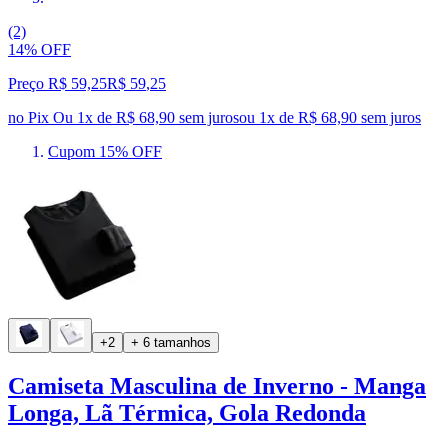
(2)
14% OFF
Preço R$ 59,25
R$
59
,
25
no Pix
Ou 1x de R$ 68,90 sem juros
ou
1
x de
R$ 68,90
sem juros
Cupom 15% OFF
+2
+ 6 tamanhos
Camiseta Masculina de Inverno - Manga
Longa, Lã Térmica, Gola Redonda