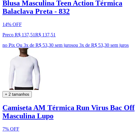
Blusa Masculina Teen Action Térmica
Balaclava Preta - 832
14% OFF
Preço R$ 137,51
R$
137
,
51
no Pix
Ou 3x de R$ 53,30 sem juros
ou
3
x de
R$ 53,30
sem juros
+ 2 tamanhos
Camiseta AM Térmica Run Virus Bac Off
Masculina Lupo
7% OFF