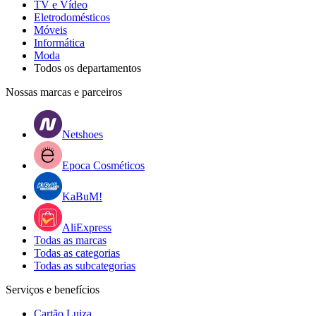
TV e Vídeo
Eletrodomésticos
Móveis
Informática
Moda
Todos os departamentos
Nossas marcas e parceiros
Netshoes
Epoca Cosméticos
KaBuM!
AliExpress
Todas as marcas
Todas as categorias
Todas as subcategorias
Serviços e benefícios
Cartão Luiza