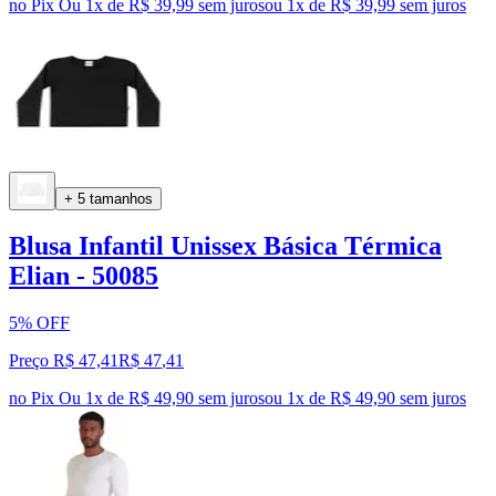
no Pix
Ou 1x de R$ 39,99 sem juros
ou
1
x de
R$ 39,99
sem juros
+ 5 tamanhos
Blusa Infantil Unissex Básica Térmica
Elian - 50085
5% OFF
Preço R$ 47,41
R$
47
,
41
no Pix
Ou 1x de R$ 49,90 sem juros
ou
1
x de
R$ 49,90
sem juros