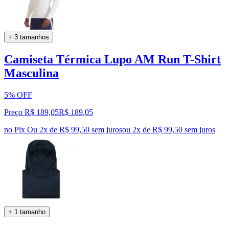
+ 3 tamanhos
Camiseta Térmica Lupo AM Run T-Shirt
Masculina
5% OFF
Preço R$ 189,05
R$
189
,
05
no Pix
Ou 2x de R$ 99,50 sem juros
ou
2
x de
R$ 99,50
sem juros
+ 1 tamanho