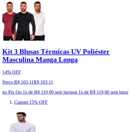
Kit 3 Blusas Térmicas UV Poliéster
Masculina Manga Longa
14% OFF
Preço R$ 103,11
R$
103
,
11
no Pix
Ou 1x de R$ 119,90 sem juros
ou
1
x de
R$ 119,90
sem juros
Cupom 15% OFF