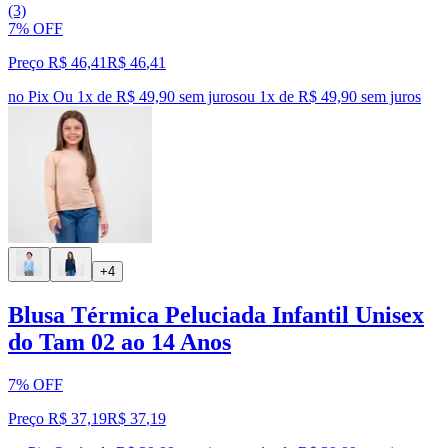
(3)
7% OFF
Preço R$ 46,41
R$
46
,
41
no Pix
Ou 1x de R$ 49,90 sem juros
ou
1
x de
R$ 49,90
sem juros
+4
Blusa Térmica Peluciada Infantil Unisex
do Tam 02 ao 14 Anos
7% OFF
Preço R$ 37,19
R$
37
,
19