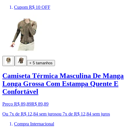
Cupom R$ 10 OFF
+ 5 tamanhos
Camiseta Térmica Masculina De Manga
Longa Grossa Com Estampa Quente E
Confortável
Preço R$ 89,89
R$
89
,
89
Ou 7x de R$ 12,84 sem juros
ou
7
x de
R$ 12,84
sem juros
Compra Internacional