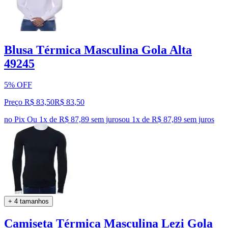
Blusa Térmica Masculina Gola Alta
49245
5% OFF
Preço R$ 83,50
R$
83
,
50
no Pix
Ou 1x de R$ 87,89 sem juros
ou
1
x de
R$ 87,89
sem juros
+ 4 tamanhos
Camiseta Térmica Masculina Lezi Gola