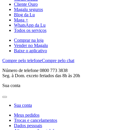
Cliente Ouro
Magalu seguros
Blog da Lu
Maga +
WhatsApp da Lu
Todos os serviços
Comprar na loja
Vender no Magalu
Baixe o aplicativo
Compre pelo telefone
Compre pelo chat
Número de telefone 0800 773 3838
Seg. à Dom. exceto feriados das 8h às 20h
Sua conta
Sua conta
Meus pedidos
Trocas e cancelamentos
Dados pessoais