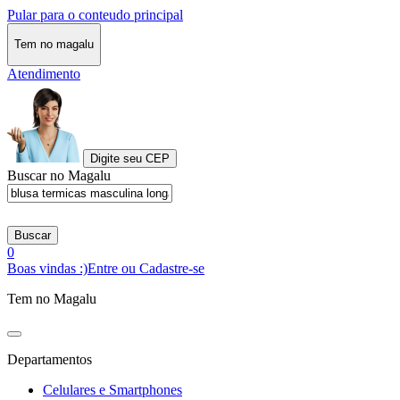
Pular para o conteudo principal
Tem no magalu
Atendimento
Digite seu CEP
Buscar no Magalu
Buscar
0
Boas vindas :)
Entre ou Cadastre-se
Tem no Magalu
Departamentos
Celulares e Smartphones