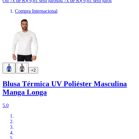
Ou 7x de R$ 9,61 sem juros
ou
7
x de
R$ 9,61
sem juros
Compra Internacional
+2
Blusa Térmica UV Poliéster Masculina
Manga Longa
5.0