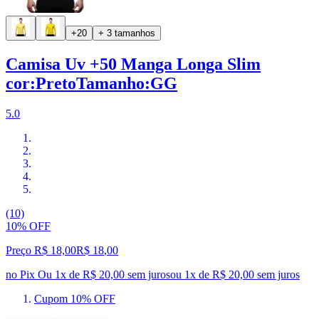
+20
+ 3 tamanhos
Camisa Uv +50 Manga Longa Slim
cor:PretoTamanho:GG
5.0
(10)
10% OFF
Preço R$ 18,00
R$
18
,
00
no Pix
Ou 1x de R$ 20,00 sem juros
ou
1
x de
R$ 20,00
sem juros
Cupom 10% OFF