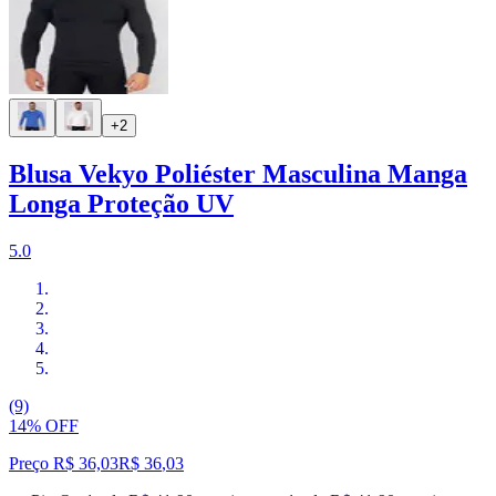
+2
Blusa Vekyo Poliéster Masculina Manga
Longa Proteção UV
5.0
(9)
14% OFF
Preço R$ 36,03
R$
36
,
03