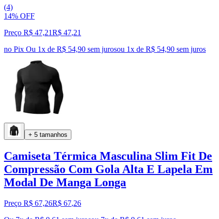
(4)
14% OFF
Preço R$ 47,21
R$
47
,
21
no Pix
Ou 1x de R$ 54,90 sem juros
ou
1
x de
R$ 54,90
sem juros
+ 5 tamanhos
Camiseta Térmica Masculina Slim Fit De
Compressão Com Gola Alta E Lapela Em
Modal De Manga Longa
Preço R$ 67,26
R$
67
,
26