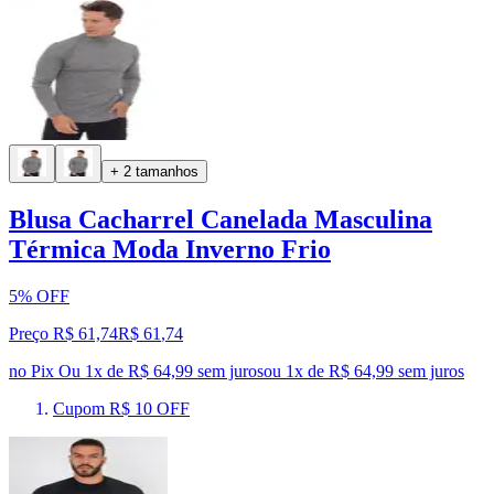
+ 2 tamanhos
Blusa Cacharrel Canelada Masculina
Térmica Moda Inverno Frio
5% OFF
Preço R$ 61,74
R$
61
,
74
no Pix
Ou 1x de R$ 64,99 sem juros
ou
1
x de
R$ 64,99
sem juros
Cupom R$ 10 OFF