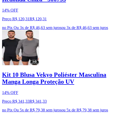
14% OFF
Preço R$ 120,31
R$
120
,
31
no Pix
Ou 3x de R$ 46,63 sem juros
ou
3
x de
R$ 46,63
sem juros
Kit 10 Blusa Vekyo Poliéster Masculina
Manga Longa Proteção UV
14% OFF
Preço R$ 341,33
R$
341
,
33
no Pix
Ou 5x de R$ 79,38 sem juros
ou
5
x de
R$ 79,38
sem juros