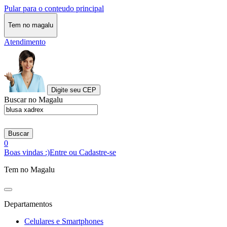
Pular para o conteudo principal
Tem no magalu
Atendimento
Digite seu CEP
Buscar no Magalu
Buscar
0
Boas vindas :)
Entre ou Cadastre-se
Tem no Magalu
Departamentos
Celulares e Smartphones