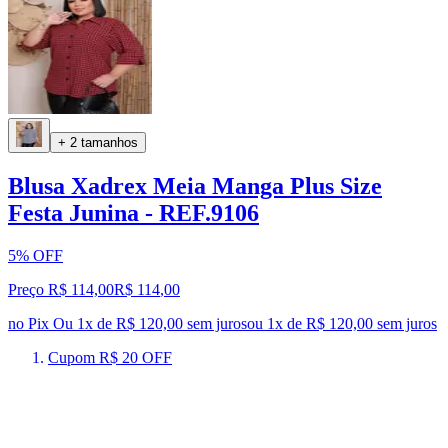
+ 2 tamanhos
Blusa Xadrex Meia Manga Plus Size
Festa Junina - REF.9106
5% OFF
Preço R$ 114,00
R$
114
,
00
no Pix
Ou 1x de R$ 120,00 sem juros
ou
1
x de
R$ 120,00
sem juros
Cupom R$ 20 OFF