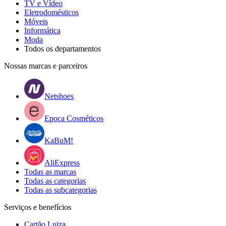
TV e Vídeo
Eletrodomésticos
Móveis
Informática
Moda
Todos os departamentos
Nossas marcas e parceiros
Netshoes
Epoca Cosméticos
KaBuM!
AliExpress
Todas as marcas
Todas as categorias
Todas as subcategorias
Serviços e benefícios
Cartão Luiza