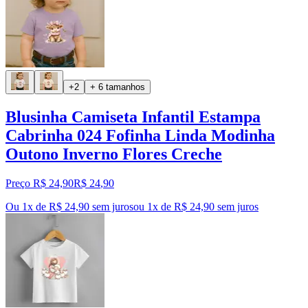
+2
+ 6 tamanhos
Blusinha Camiseta Infantil Estampa
Cabrinha 024 Fofinha Linda Modinha
Outono Inverno Flores Creche
Preço R$ 24,90
R$
24
,
90
Ou 1x de R$ 24,90 sem juros
ou
1
x de
R$ 24,90
sem juros