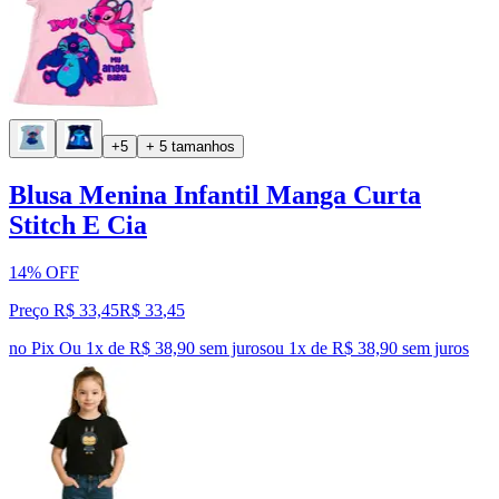
+5
+ 5 tamanhos
Blusa Menina Infantil Manga Curta
Stitch E Cia
14% OFF
Preço R$ 33,45
R$
33
,
45
no Pix
Ou 1x de R$ 38,90 sem juros
ou
1
x de
R$ 38,90
sem juros