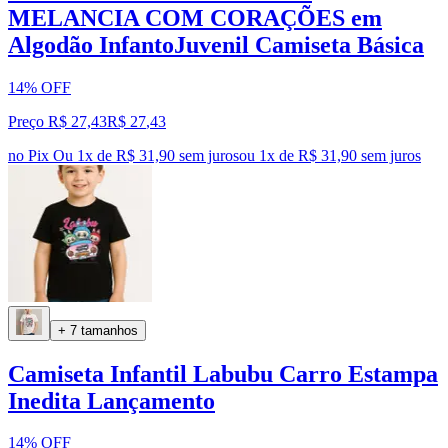
MELANCIA COM CORAÇÕES em
Algodão InfantoJuvenil Camiseta Básica
14% OFF
Preço R$ 27,43
R$
27
,
43
no Pix
Ou 1x de R$ 31,90 sem juros
ou
1
x de
R$ 31,90
sem juros
+ 7 tamanhos
Camiseta Infantil Labubu Carro Estampa
Inedita Lançamento
14% OFF