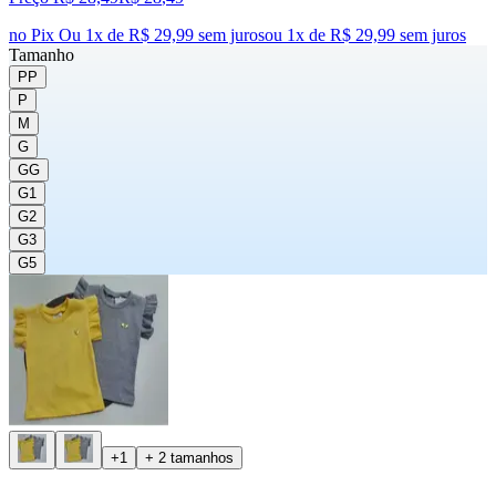
no Pix
Ou 1x de R$ 29,99 sem juros
ou
1
x de
R$ 29,99
sem juros
Tamanho
PP
P
M
G
GG
G1
G2
G3
G5
+1
+ 2 tamanhos