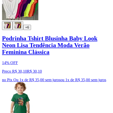
+6
Podrinha Tshirt Blusinha Baby Look
Neon Lisa Tendência Moda Verão
Feminina Clássica
14% OFF
Preço R$ 30,10
R$
30
,
10
no Pix
Ou 1x de R$ 35,00 sem juros
ou
1
x de
R$ 35,00
sem juros