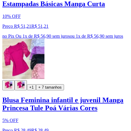
Estampadas Básicas Manga Curta
10% OFF
Preço R$ 51,21
R$
51
,
21
no Pix
Ou 1x de R$ 56,90 sem juros
ou
1
x de
R$ 56,90
sem juros
+1
+ 7 tamanhos
Blusa Feminina infantil e juvenil Manga
Princesa Tule Poá Várias Cores
5% OFF
Preço R$ 28,49
R$
28
,
49