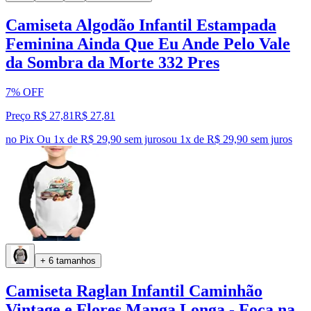
Camiseta Algodão Infantil Estampada
Feminina Ainda Que Eu Ande Pelo Vale
da Sombra da Morte 332 Pres
7% OFF
Preço R$ 27,81
R$
27
,
81
no Pix
Ou 1x de R$ 29,90 sem juros
ou
1
x de
R$ 29,90
sem juros
+ 6 tamanhos
Camiseta Raglan Infantil Caminhão
Vintage e Flores Manga Longa - Foca na