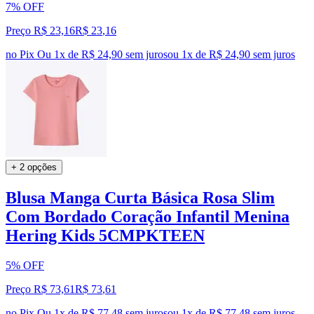
7% OFF
Preço R$ 23,16
R$
23
,
16
no Pix
Ou 1x de R$ 24,90 sem juros
ou
1
x de
R$ 24,90
sem juros
+ 2 opções
Blusa Manga Curta Básica Rosa Slim
Com Bordado Coração Infantil Menina
Hering Kids 5CMPKTEEN
5% OFF
Preço R$ 73,61
R$
73
,
61
no Pix
Ou 1x de R$ 77,48 sem juros
ou
1
x de
R$ 77,48
sem juros