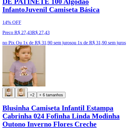
DE PATINETE 100 Algodão
InfantoJuvenil Camiseta Básica
14% OFF
Preço R$ 27,43
R$
27
,
43
no Pix
Ou 1x de R$ 31,90 sem juros
ou
1
x de
R$ 31,90
sem juros
+2
+ 6 tamanhos
Blusinha Camiseta Infantil Estampa
Cabrinha 024 Fofinha Linda Modinha
Outono Inverno Flores Creche