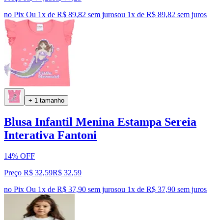
no Pix
Ou 1x de R$ 89,82 sem juros
ou
1
x de
R$ 89,82
sem juros
+ 1 tamanho
Blusa Infantil Menina Estampa Sereia
Interativa Fantoni
14% OFF
Preço R$ 32,59
R$
32
,
59
no Pix
Ou 1x de R$ 37,90 sem juros
ou
1
x de
R$ 37,90
sem juros