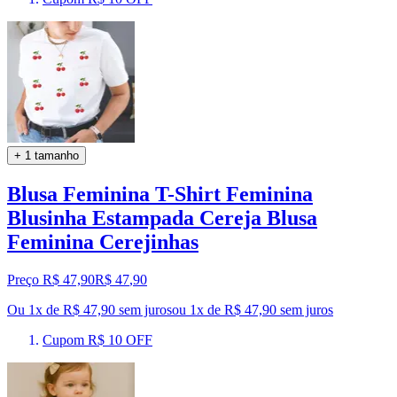
+ 1 tamanho
Blusa Feminina T-Shirt Feminina
Blusinha Estampada Cereja Blusa
Feminina Cerejinhas
Preço R$ 47,90
R$
47
,
90
Ou 1x de R$ 47,90 sem juros
ou
1
x de
R$ 47,90
sem juros
Cupom R$ 10 OFF