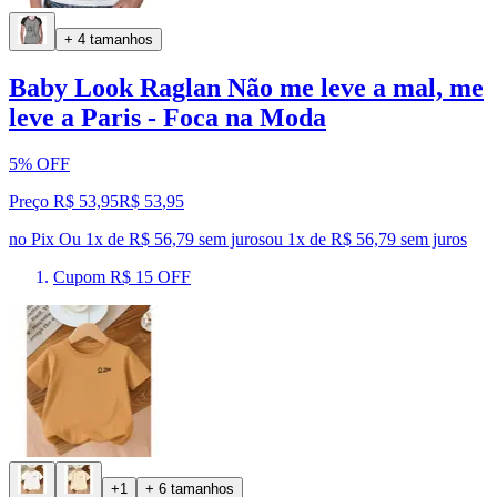
+ 4 tamanhos
Baby Look Raglan Não me leve a mal, me
leve a Paris - Foca na Moda
5% OFF
Preço R$ 53,95
R$
53
,
95
no Pix
Ou 1x de R$ 56,79 sem juros
ou
1
x de
R$ 56,79
sem juros
Cupom R$ 15 OFF
+1
+ 6 tamanhos