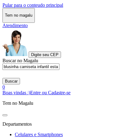
Pular para o conteudo principal
Tem no magalu
Atendimento
Digite seu CEP
Buscar no Magalu
Buscar
0
Boas vindas :)
Entre ou Cadastre-se
Tem no Magalu
Departamentos
Celulares e Smartphones