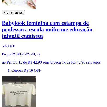
+ 5 tamanhos
Babylook feminina com estampa de
professora escola uniforme educação
infantil camiseta
5% OFF
Preço R$ 40,76
R$
40
,
76
no Pix
Ou 1x de R$ 42,90 sem juros
ou
1
x de
R$ 42,90
sem juros
Cupom R$ 10 OFF