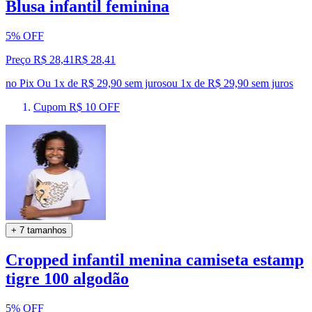
Blusa infantil feminina
5% OFF
Preço R$ 28,41
R$
28
,
41
no Pix
Ou 1x de R$ 29,90 sem juros
ou
1
x de
R$ 29,90
sem juros
Cupom R$ 10 OFF
+ 7 tamanhos
Cropped infantil menina camiseta estamp
tigre 100 algodão
5% OFF