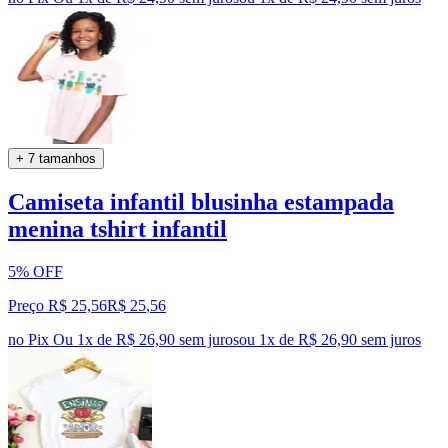
+ 7 tamanhos
Camiseta infantil blusinha estampada
menina tshirt infantil
5% OFF
Preço R$ 25,56
R$
25
,
56
no Pix
Ou 1x de R$ 26,90 sem juros
ou
1
x de
R$ 26,90
sem juros