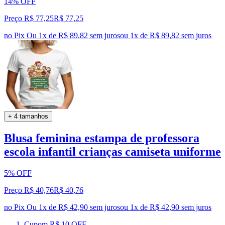
14% OFF
Preço R$ 77,25
R$
77
,
25
no Pix
Ou 1x de R$ 89,82 sem juros
ou
1
x de
R$ 89,82
sem juros
+ 4 tamanhos
Blusa feminina estampa de professora
escola infantil crianças camiseta uniforme
5% OFF
Preço R$ 40,76
R$
40
,
76
no Pix
Ou 1x de R$ 42,90 sem juros
ou
1
x de
R$ 42,90
sem juros
Cupom R$ 10 OFF