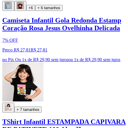
+6
+ 6 tamanhos
Camiseta Infantil Gola Redonda Estamp
Coração Rosa Jesus Ovelhinha Delicada
7% OFF
Preço R$ 27,81
R$
27
,
81
no Pix
Ou 1x de R$ 29,90 sem juros
ou
1
x de
R$ 29,90
sem juros
+ 7 tamanhos
TShirt Infantil ESTAMPADA CAPIVARA