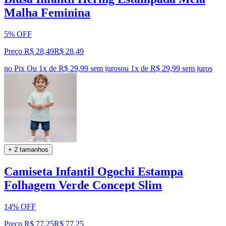
Malha Feminina
5% OFF
Preço R$ 28,49
R$
28
,
49
no Pix
Ou 1x de R$ 29,99 sem juros
ou
1
x de
R$ 29,99
sem juros
+ 2 tamanhos
Camiseta Infantil Ogochi Estampa
Folhagem Verde Concept Slim
14% OFF
Preço R$ 77,25
R$
77
,
25