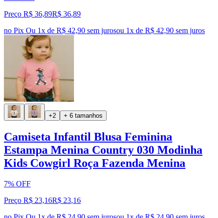
Preço R$ 36,89
R$
36
,
89
no Pix
Ou 1x de R$ 42,90 sem juros
ou
1
x de
R$ 42,90
sem juros
+2
+ 6 tamanhos
Camiseta Infantil Blusa Feminina
Estampa Menina Country 030 Modinha
Kids Cowgirl Roça Fazenda Menina
7% OFF
Preço R$ 23,16
R$
23
,
16
no Pix
Ou 1x de R$ 24,90 sem juros
ou
1
x de
R$ 24,90
sem juros