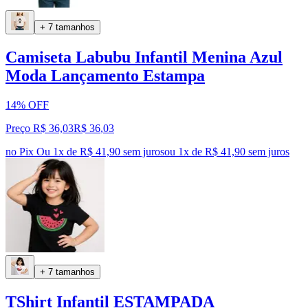
+ 7 tamanhos
Camiseta Labubu Infantil Menina Azul
Moda Lançamento Estampa
14% OFF
Preço R$ 36,03
R$
36
,
03
no Pix
Ou 1x de R$ 41,90 sem juros
ou
1
x de
R$ 41,90
sem juros
+ 7 tamanhos
TShirt Infantil ESTAMPADA