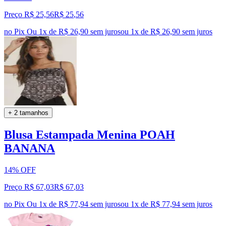
Preço R$ 25,56
R$
25
,
56
no Pix
Ou 1x de R$ 26,90 sem juros
ou
1
x de
R$ 26,90
sem juros
+ 2 tamanhos
Blusa Estampada Menina POAH
BANANA
14% OFF
Preço R$ 67,03
R$
67
,
03
no Pix
Ou 1x de R$ 77,94 sem juros
ou
1
x de
R$ 77,94
sem juros