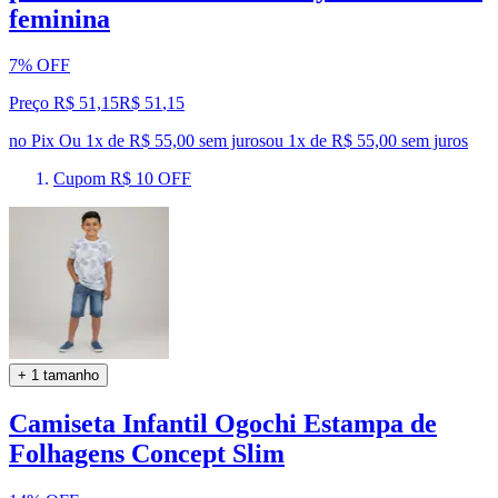
feminina
7% OFF
Preço R$ 51,15
R$
51
,
15
no Pix
Ou 1x de R$ 55,00 sem juros
ou
1
x de
R$ 55,00
sem juros
Cupom R$ 10 OFF
+ 1 tamanho
Camiseta Infantil Ogochi Estampa de
Folhagens Concept Slim