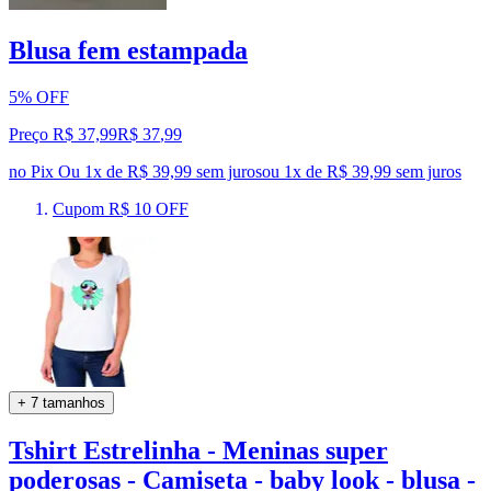
Blusa fem estampada
5% OFF
Preço R$ 37,99
R$
37
,
99
no Pix
Ou 1x de R$ 39,99 sem juros
ou
1
x de
R$ 39,99
sem juros
Cupom R$ 10 OFF
+ 7 tamanhos
Tshirt Estrelinha - Meninas super
poderosas - Camiseta - baby look - blusa -