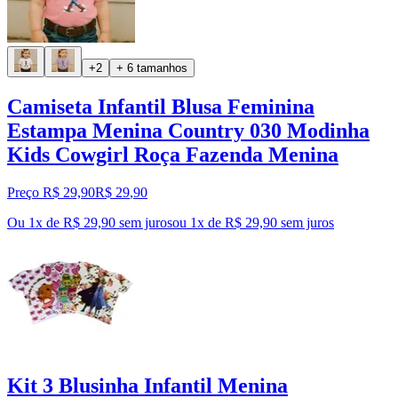
+2
+ 6 tamanhos
Camiseta Infantil Blusa Feminina
Estampa Menina Country 030 Modinha
Kids Cowgirl Roça Fazenda Menina
Preço R$ 29,90
R$
29
,
90
Ou 1x de R$ 29,90 sem juros
ou
1
x de
R$ 29,90
sem juros
Kit 3 Blusinha Infantil Menina