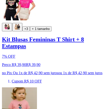
+3
+ 1 tamanho
Kit Blusas Femininas T Shirt + 8
Estampas
7% OFF
Preço R$ 39,90
R$
39
,
90
no Pix
Ou 1x de R$ 42,90 sem juros
ou
1
x de
R$ 42,90
sem juros
Cupom R$ 10 OFF