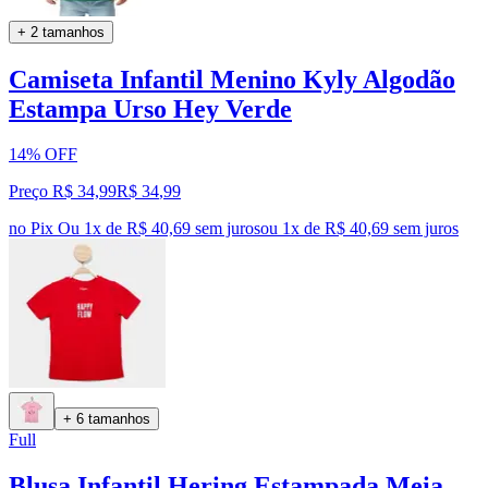
+ 2 tamanhos
Camiseta Infantil Menino Kyly Algodão
Estampa Urso Hey Verde
14% OFF
Preço R$ 34,99
R$
34
,
99
no Pix
Ou 1x de R$ 40,69 sem juros
ou
1
x de
R$ 40,69
sem juros
+ 6 tamanhos
Full
Blusa Infantil Hering Estampada Meia