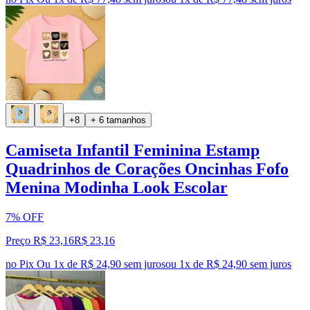
+8
+ 6 tamanhos
Camiseta Infantil Feminina Estamp
Quadrinhos de Corações Oncinhas Fofo
Menina Modinha Look Escolar
7% OFF
Preço R$ 23,16
R$
23
,
16
no Pix
Ou 1x de R$ 24,90 sem juros
ou
1
x de
R$ 24,90
sem juros