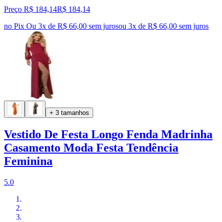
Preço R$ 184,14
R$
184
,
14
no Pix
Ou 3x de R$ 66,00 sem juros
ou
3
x de
R$ 66,00
sem juros
+ 3 tamanhos
Vestido De Festa Longo Fenda Madrinha
Casamento Moda Festa Tendência
Feminina
5.0