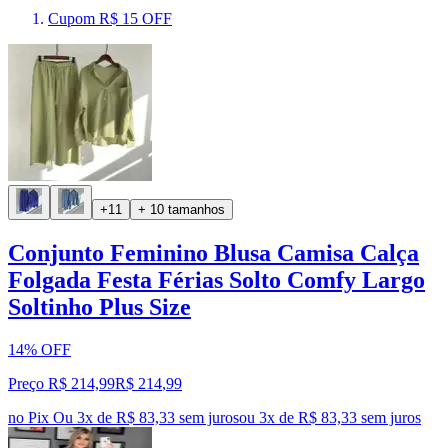
Cupom R$ 15 OFF
+11
+ 10 tamanhos
Conjunto Feminino Blusa Camisa Calça
Folgada Festa Férias Solto Comfy Largo
Soltinho Plus Size
14% OFF
Preço R$ 214,99
R$
214
,
99
no Pix
Ou 3x de R$ 83,33 sem juros
ou
3
x de
R$ 83,33
sem juros