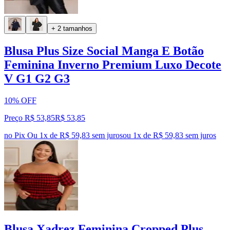
+ 2 tamanhos
Blusa Plus Size Social Manga E Botão
Feminina Inverno Premium Luxo Decote
V G1 G2 G3
10% OFF
Preço R$ 53,85
R$
53
,
85
no Pix
Ou 1x de R$ 59,83 sem juros
ou
1
x de
R$ 59,83
sem juros
Blusa Xadrez Feminina Cropped Plus