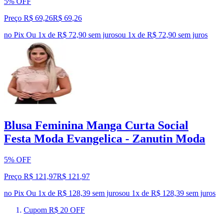
5% OFF
Preço R$ 69,26
R$
69
,
26
no Pix
Ou 1x de R$ 72,90 sem juros
ou
1
x de
R$ 72,90
sem juros
Blusa Feminina Manga Curta Social
Festa Moda Evangelica - Zanutin Moda
5% OFF
Preço R$ 121,97
R$
121
,
97
no Pix
Ou 1x de R$ 128,39 sem juros
ou
1
x de
R$ 128,39
sem juros
Cupom R$ 20 OFF