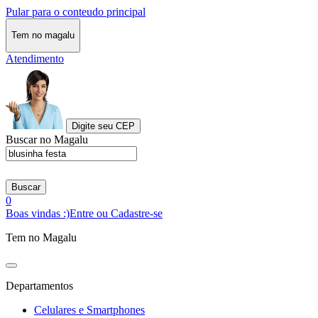
Pular para o conteudo principal
Tem no magalu
Atendimento
Digite seu CEP
Buscar no Magalu
Buscar
0
Boas vindas :)
Entre ou Cadastre-se
Tem no Magalu
Departamentos
Celulares e Smartphones