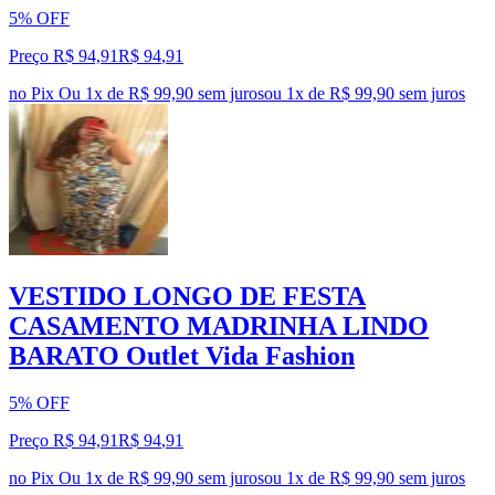
5% OFF
Preço R$ 94,91
R$
94
,
91
no Pix
Ou 1x de R$ 99,90 sem juros
ou
1
x de
R$ 99,90
sem juros
VESTIDO LONGO DE FESTA
CASAMENTO MADRINHA LINDO
BARATO Outlet Vida Fashion
5% OFF
Preço R$ 94,91
R$
94
,
91
no Pix
Ou 1x de R$ 99,90 sem juros
ou
1
x de
R$ 99,90
sem juros