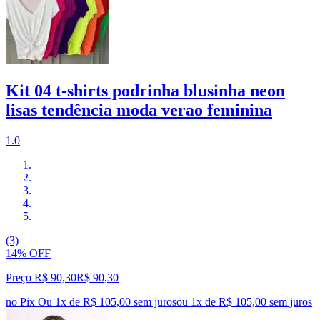
Kit 04 t-shirts podrinha blusinha neon
lisas tendência moda verao feminina
1.0
(3)
14% OFF
Preço R$ 90,30
R$
90
,
30
no Pix
Ou 1x de R$ 105,00 sem juros
ou
1
x de
R$ 105,00
sem juros