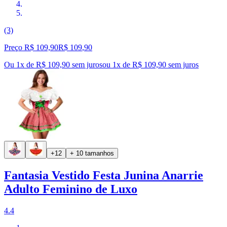
(3)
Preço R$ 109,90
R$
109
,
90
Ou 1x de R$ 109,90 sem juros
ou
1
x de
R$ 109,90
sem juros
+12
+ 10 tamanhos
Fantasia Vestido Festa Junina Anarrie
Adulto Feminino de Luxo
4.4