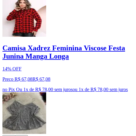
Camisa Xadrez Feminina Viscose Festa
Junina Manga Longa
14% OFF
Preço R$ 67,08
R$
67
,
08
no Pix
Ou 1x de R$ 78,00 sem juros
ou
1
x de
R$ 78,00
sem juros