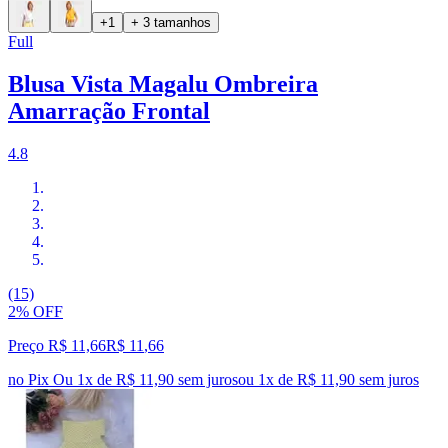
+1
+ 3 tamanhos
Full
Blusa Vista Magalu Ombreira
Amarração Frontal
4.8
(15)
2% OFF
Preço R$ 11,66
R$
11
,
66
no Pix
Ou 1x de R$ 11,90 sem juros
ou
1
x de
R$ 11,90
sem juros