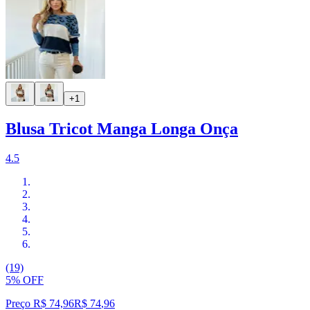
+1
Blusa Tricot Manga Longa Onça
4.5
(19)
5% OFF
Preço R$ 74,96
R$
74
,
96