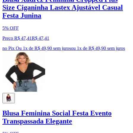
Size Ciganinha Lastex Ajustável Casual
Festa Junina
5% OFF
Preço R$ 47,41
R$
47
,
41
no Pix
Ou 1x de R$ 49,90 sem juros
ou
1
x de
R$ 49,90
sem juros
Blusa Feminina Social Festa Evento
Transpassada Elegante