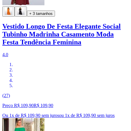
+ 3 tamanhos
Vestido Longo De Festa Elegante Social
Tubinho Madrinha Casamento Moda
Festa Tendência Feminina
4.0
(27)
Preço R$ 109,90
R$
109
,
90
Ou 1x de R$ 109,90 sem juros
ou
1
x de
R$ 109,90
sem juros