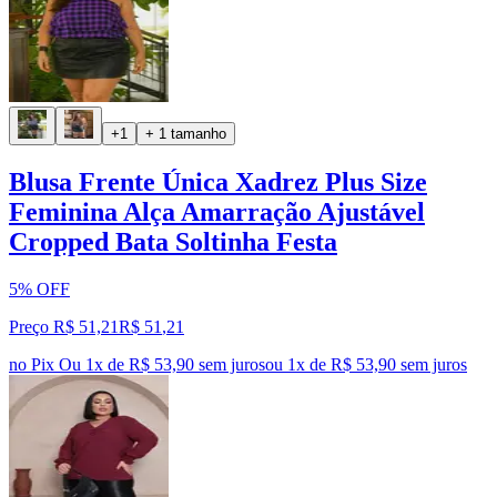
+1
+ 1 tamanho
Blusa Frente Única Xadrez Plus Size
Feminina Alça Amarração Ajustável
Cropped Bata Soltinha Festa
5% OFF
Preço R$ 51,21
R$
51
,
21
no Pix
Ou 1x de R$ 53,90 sem juros
ou
1
x de
R$ 53,90
sem juros