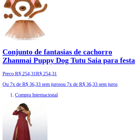
Conjunto de fantasias de cachorro
Zhanmai Puppy Dog Tutu Saia para festa
Preço R$ 254,31
R$
254
,
31
Ou 7x de R$ 36,33 sem juros
ou
7
x de
R$ 36,33
sem juros
Compra Internacional