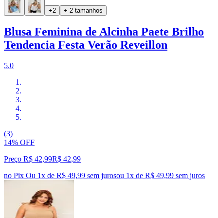
+2
+ 2 tamanhos
Blusa Feminina de Alcinha Paete Brilho
Tendencia Festa Verão Reveillon
5.0
(3)
14% OFF
Preço R$ 42,99
R$
42
,
99
no Pix
Ou 1x de R$ 49,99 sem juros
ou
1
x de
R$ 49,99
sem juros