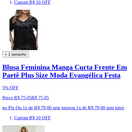
Cupom R$ 10 OFF
+ 1 tamanho
Blusa Feminina Manga Curta Frente Em
Paetê Plus Size Moda Evangélica Festa
5% OFF
Preço R$ 75,05
R$
75
,
05
no Pix
Ou 1x de R$ 79,00 sem juros
ou
1
x de
R$ 79,00
sem juros
Cupom R$ 10 OFF