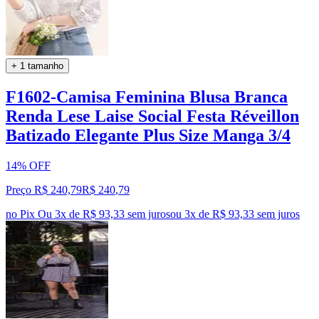
+ 1 tamanho
F1602-Camisa Feminina Blusa Branca
Renda Lese Laise Social Festa Réveillon
Batizado Elegante Plus Size Manga 3/4
14% OFF
Preço R$ 240,79
R$
240
,
79
no Pix
Ou 3x de R$ 93,33 sem juros
ou
3
x de
R$ 93,33
sem juros