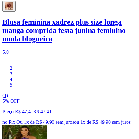
Blusa feminina xadrez plus size longa
manga comprida festa junina feminino
moda blogueira
5.0
(1)
5% OFF
Preço R$ 47,41
R$
47
,
41
no Pix
Ou 1x de R$ 49,90 sem juros
ou
1
x de
R$ 49,90
sem juros