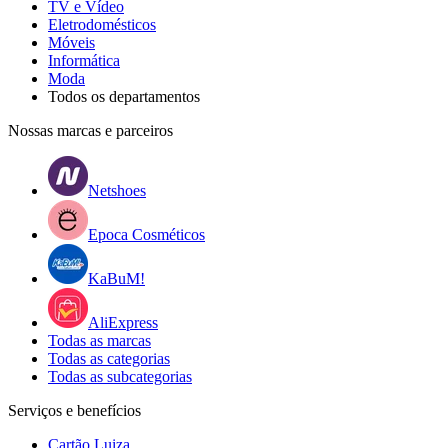
TV e Vídeo
Eletrodomésticos
Móveis
Informática
Moda
Todos os departamentos
Nossas marcas e parceiros
Netshoes
Epoca Cosméticos
KaBuM!
AliExpress
Todas as marcas
Todas as categorias
Todas as subcategorias
Serviços e benefícios
Cartão Luiza