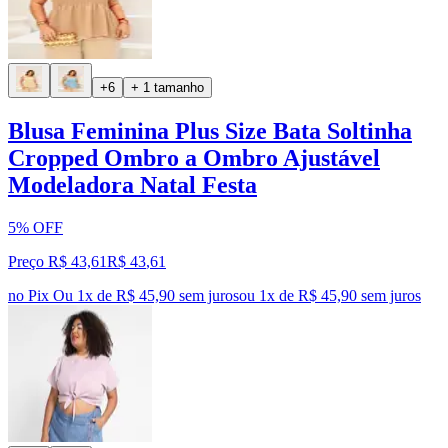
+6
+ 1 tamanho
Blusa Feminina Plus Size Bata Soltinha
Cropped Ombro a Ombro Ajustável
Modeladora Natal Festa
5% OFF
Preço R$ 43,61
R$
43
,
61
no Pix
Ou 1x de R$ 45,90 sem juros
ou
1
x de
R$ 45,90
sem juros