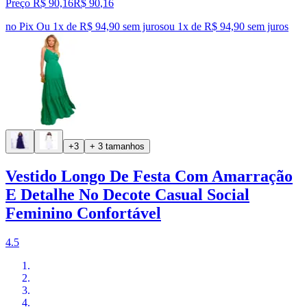
Preço R$ 90,16
R$
90
,
16
no Pix
Ou 1x de R$ 94,90 sem juros
ou
1
x de
R$ 94,90
sem juros
+3
+ 3 tamanhos
Vestido Longo De Festa Com Amarração
E Detalhe No Decote Casual Social
Feminino Confortável
4.5