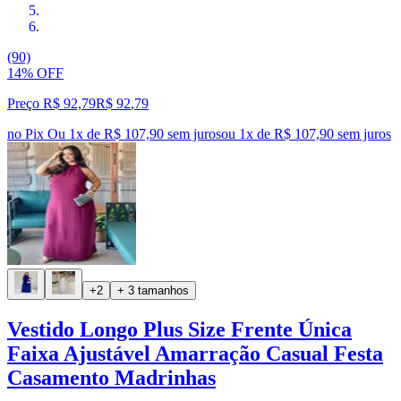
(90)
14% OFF
Preço R$ 92,79
R$
92
,
79
no Pix
Ou 1x de R$ 107,90 sem juros
ou
1
x de
R$ 107,90
sem juros
+2
+ 3 tamanhos
Vestido Longo Plus Size Frente Única
Faixa Ajustável Amarração Casual Festa
Casamento Madrinhas