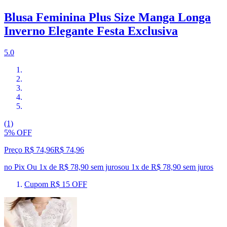
Blusa Feminina Plus Size Manga Longa
Inverno Elegante Festa Exclusiva
5.0
(1)
5% OFF
Preço R$ 74,96
R$
74
,
96
no Pix
Ou 1x de R$ 78,90 sem juros
ou
1
x de
R$ 78,90
sem juros
Cupom R$ 15 OFF