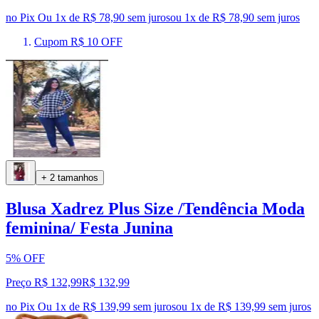
no Pix
Ou 1x de R$ 78,90 sem juros
ou
1
x de
R$ 78,90
sem juros
Cupom R$ 10 OFF
+ 2 tamanhos
Blusa Xadrez Plus Size /Tendência Moda
feminina/ Festa Junina
5% OFF
Preço R$ 132,99
R$
132
,
99
no Pix
Ou 1x de R$ 139,99 sem juros
ou
1
x de
R$ 139,99
sem juros