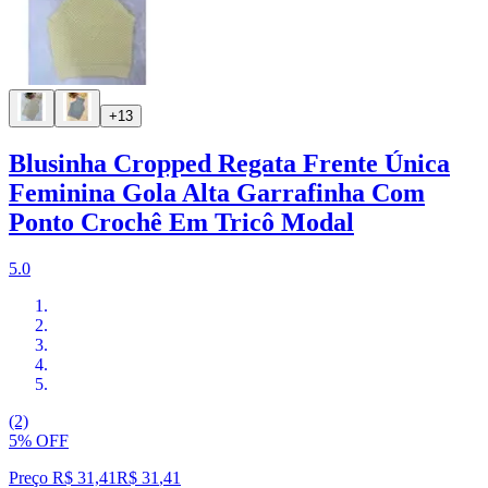
+13
Blusinha Cropped Regata Frente Única
Feminina Gola Alta Garrafinha Com
Ponto Crochê Em Tricô Modal
5.0
(2)
5% OFF
Preço R$ 31,41
R$
31
,
41