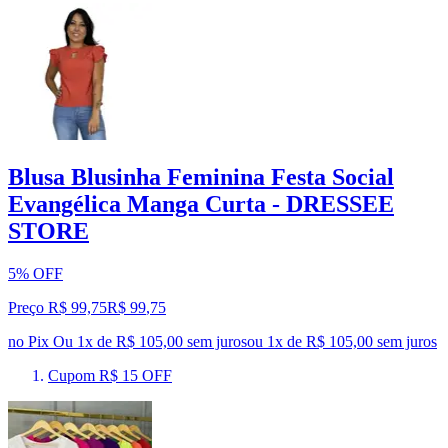
Blusa Blusinha Feminina Festa Social
Evangélica Manga Curta - DRESSEE
STORE
5% OFF
Preço R$ 99,75
R$
99
,
75
no Pix
Ou 1x de R$ 105,00 sem juros
ou
1
x de
R$ 105,00
sem juros
Cupom R$ 15 OFF