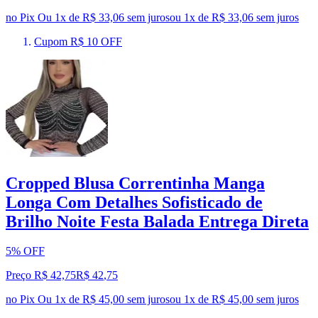
no Pix
Ou 1x de R$ 33,06 sem juros
ou
1
x de
R$ 33,06
sem juros
Cupom R$ 10 OFF
Cropped Blusa Correntinha Manga
Longa Com Detalhes Sofisticado de
Brilho Noite Festa Balada Entrega Direta
5% OFF
Preço R$ 42,75
R$
42
,
75
no Pix
Ou 1x de R$ 45,00 sem juros
ou
1
x de
R$ 45,00
sem juros