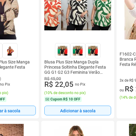
F1602-C
Branca R
Plus Size Manga
Blusa Plus Size Manga Dupla
Festa Ré
legante Festa
Princesa Soltinha Elegante Festa
Plus Siz
GG G1 G2 G3 Feminina Verão
Trabalho
)
R$ 45,00
3x de R$ 
R$ 22,05
no Pix
no Pix
3 vez de 
R$ 
ou
 pix
)
(
10% de desconto no pix
)
(
14% de d
OFF
Cupom
R$ 10 OFF
ar à sacola
Adicionar à sacola