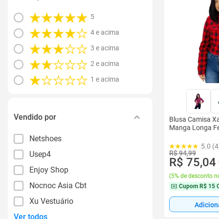
5
4 e acima
3 e acima
2 e acima
1 e acima
Vendido por
Blusa Camisa X
Manga Longa Fe
Netshoes
5.0 (4
R$ 94,99
Usep4
R$ 75,04
Enjoy Shop
(
5% de desconto no
Nocnoc Asia Cbt
Cupom
R$ 15 
Xu Vestuário
Adicion
Ver todos