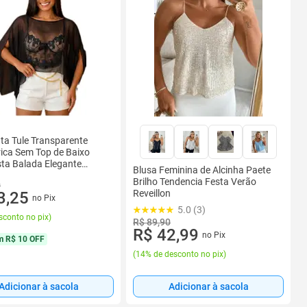
ta Tule Transparente
ica Sem Top de Baixo
ta Balada Elegante
Blusa Feminina de Alcinha Paete
Direta
Brilho Tendencia Festa Verão
0
Reveillon
3,25
no Pix
5.0 (3)
sconto no pix
)
R$ 89,90
R$ 42,99
no Pix
m
R$ 10 OFF
(
14% de desconto no pix
)
Adicionar à sacola
Adicionar à sacola