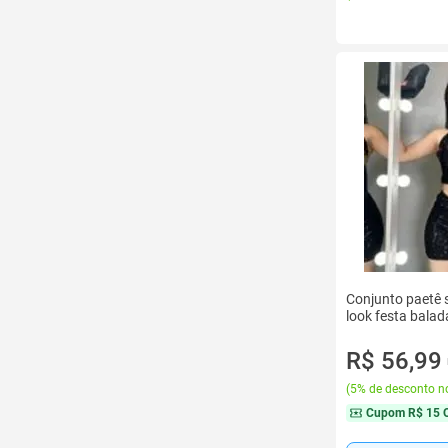
Conjunto paetê 
look festa balad
R$ 56,99
(
5% de desconto no
Cupom
R$ 15 