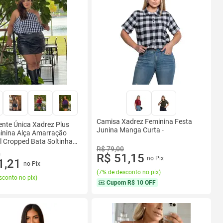
Camisa Xadrez Feminina Festa
ente Única Xadrez Plus
Junina Manga Curta -
inina Alça Amarração
l Cropped Bata Soltinha
R$ 79,00
0
R$ 51,15
no Pix
1,21
no Pix
(
7% de desconto no pix
)
sconto no pix
)
Cupom
R$ 10 OFF