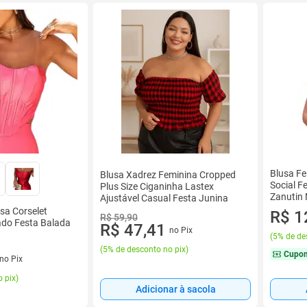
Blusa F
Blusa Xadrez Feminina Cropped
Social F
Plus Size Ciganinha Lastex
Zanutin
Ajustável Casual Festa Junina
sa Corselet
R$ 1
R$ 59,90
ado Festa Balada
R$ 47,41
no Pix
(
5% de de
(
5% de desconto no pix
)
Cupo
no Pix
 pix
)
Adicionar à sacola