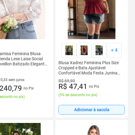
+
4
amisa Feminina Blusa
enda Lese Laise Social
Blusa Xadrez Feminina Plus Size
veillon Batizado Elegante
Cropped e Bata Ajustável
e Manga 3/4
Confortável Moda Festa Junina
São João
93,33 sem juros
R$ 69,90
R$ 47,41
R$ 93,33 sem juros
240,79
no Pix
no Pix
(
5% de desconto no pix
)
esconto no pix
)
Adicionar à sacola