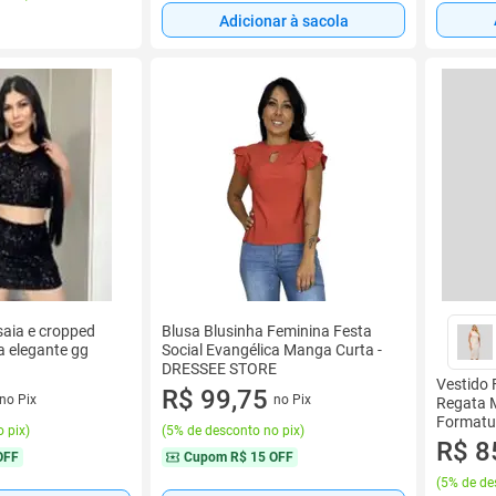
Adicionar à sacola
saia e cropped
Blusa Blusinha Feminina Festa
a elegante gg
Social Evangélica Manga Curta -
DRESSEE STORE
Vestido 
R$ 99,75
no Pix
no Pix
Regata M
Formatu
 pix
)
(
5% de desconto no pix
)
R$ 8
OFF
Cupom
R$ 15 OFF
(
5% de de