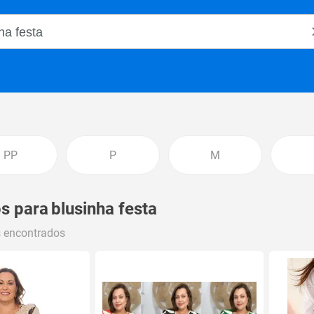
o Magalu
PP
P
M
s para
blusinha festa
s encontrados