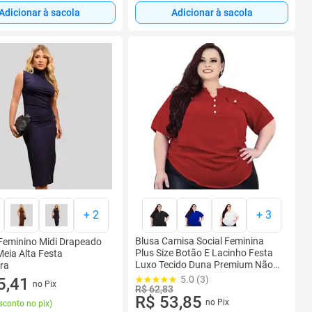
Adicionar à sacola
Adicionar à sacola
+
2
+
3
Blusa Camisa Social Feminina
Feminino Midi Drapeado
Plus Size Botão E Lacinho Festa
eia Alta Festa
Luxo Tecido Duna Premium Não
ra
Amassa 48 ao 58
5.0 (3)
5,41
no Pix
R$ 62,83
R$ 53,85
no Pix
sconto no pix
)