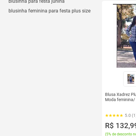
blusinha para festa junina
blusinha feminina para festa plus size
Blusa Xadrez Pl
Moda feminina/ 
5.0 (1
R$ 132,9
(
5% de desconto no