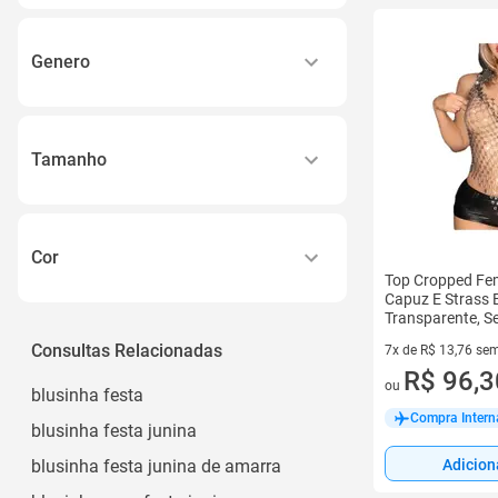
Genero
Feminino
Unissex
Tamanho
Masculino
M -
Menina
G -
Menino
Cor
Gg
Top Cropped Fe
Ver todos
Capuz E Strass B
Branco
P -
Transparente, S
Festas E Balada
Preto
Consultas Relacionadas
Inf 2
7x de R$ 13,76 sem
7 vez de R$ 13,76 
R$ 96,3
Azul
Ver todos
ou
blusinha festa
Vermelho
Compra Intern
blusinha festa junina
Rosa
blusinha festa junina de amarra
Adicion
Ver todos