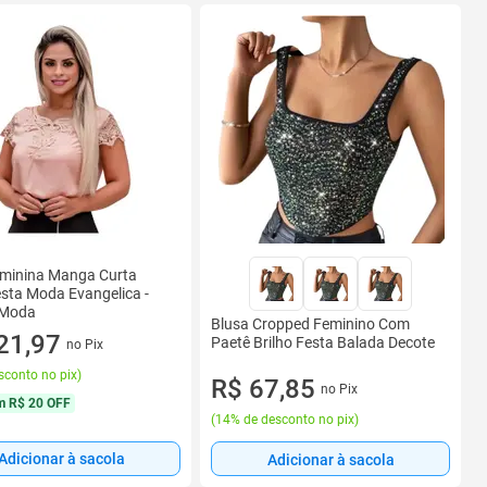
eminina Manga Curta
esta Moda Evangelica -
 Moda
Blusa Cropped Feminino Com
21,97
Paetê Brilho Festa Balada Decote
no Pix
sconto no pix
)
R$ 67,85
no Pix
m
R$ 20 OFF
(
14% de desconto no pix
)
Adicionar à sacola
Adicionar à sacola