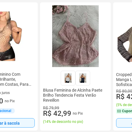
minino Com
Cropped 
rilhante,
Manga L
em Costas, Para
Sofistic
s
Balada E
Blusa Feminina de Alcinha Paete
R$ 80,0
 juros
R$ 4
Brilho Tendencia Festa Verão
sem juros
0
Reveillon
no Pix
(
5% de de
R$ 79,99
acional
Cupo
R$ 42,99
no Pix
(
14% de desconto no pix
)
ar à sacola