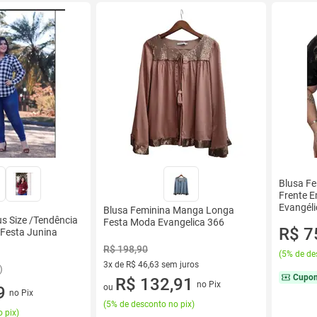
Blusa F
Frente E
Evangéli
Blusa Feminina Manga Longa
us Size /Tendência
Festa Moda Evangelica 366
R$ 7
Festa Junina
R$ 198,90
(
5% de de
3x de R$ 46,63 sem juros
)
Cupo
3 vez de R$ 46,63 sem juros
R$ 132,91
no Pix
ou
9
no Pix
(
5% de desconto no pix
)
 pix
)