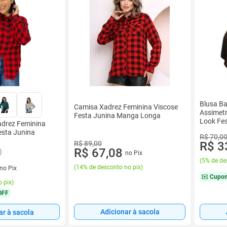
Blusa Ba
Camisa Xadrez Feminina Viscose
Assimetr
Festa Junina Manga Longa
Look Fes
adrez Feminina
Entrega 
sta Junina
R$ 70,0
R$ 3
R$ 89,00
R$ 67,08
)
no Pix
(
5% de de
(
14% de desconto no pix
)
no Pix
Cupo
 pix
)
OFF
Adicionar à sacola
ar à sacola