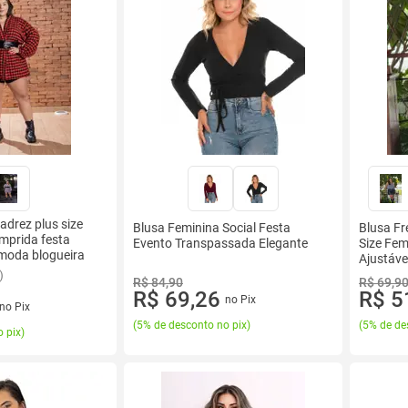
adrez plus size
Blusa Feminina Social Festa
Blusa Fr
mprida festa
Evento Transpassada Elegante
Size Fem
 moda blogueira
Ajustáve
Festa
)
R$ 84,90
R$ 69,9
R$ 69,26
R$ 5
no Pix
no Pix
(
5% de desconto no pix
)
(
5% de de
 pix
)