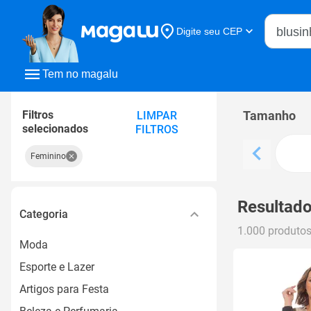
Buscar n
Digite seu CEP
Buscar
Tem no magalu
Filtros
Tamanho
LIMPAR
selecionados
FILTROS
Feminino
Resultado
Categoria
1.000 produto
Moda
Esporte e Lazer
Artigos para Festa