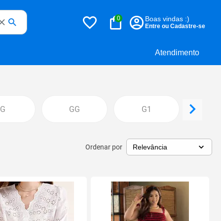
0
Boas vindas :)
Entre ou Cadastre-se
Atendimento
G
GG
G1
G
Ordenar por