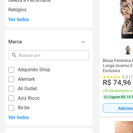
Beleza e Perfumaria
Relógios
Ver todos
Marca
pesquisar
por
Blusa Feminina 
filtro
Longa Inverno E
Adquirido Shop
Exclusiva
5.0 (1
Alemark
R$ 74,96
Ali Outlet
(
5% de desconto no
Cupom
R$ 15 
Aziz Ricco
Be.be
Adicion
Ver todos