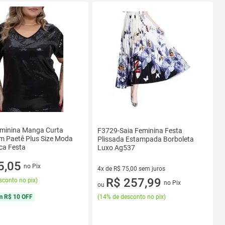
eminina Manga Curta
F3729-Saia Feminina Festa
m Paetê Plus Size Moda
Plissada Estampada Borboleta
ca Festa
Luxo Ag537
5,05
no Pix
4x de R$ 75,00 sem juros
4 vez de R$ 75,00 sem juros
R$ 257,99
sconto no pix
)
no Pix
ou
(
14% de desconto no pix
)
m
R$ 10 OFF