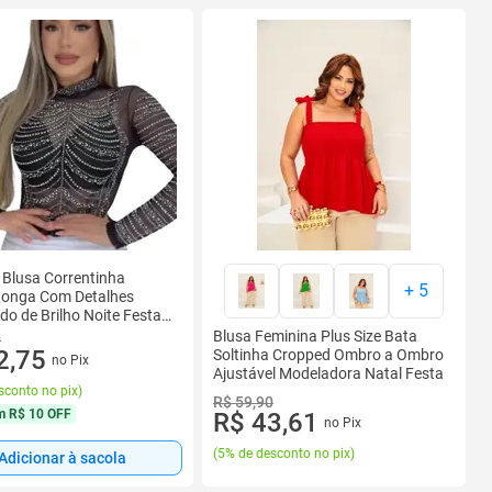
Blusa Correntinha
+
5
onga Com Detalhes
ado de Brilho Noite Festa
ntrega Direta
Blusa Feminina Plus Size Bata
0
2,75
Soltinha Cropped Ombro a Ombro
no Pix
Ajustável Modeladora Natal Festa
sconto no pix
)
R$ 59,90
m
R$ 10 OFF
R$ 43,61
no Pix
(
5% de desconto no pix
)
Adicionar à sacola