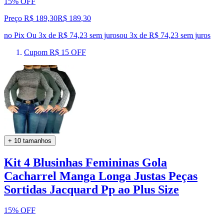
15% OFF
Preço R$ 189,30
R$
189
,
30
no Pix
Ou 3x de R$ 74,23 sem juros
ou
3
x de
R$ 74,23
sem juros
Cupom R$ 15 OFF
+ 10 tamanhos
Kit 4 Blusinhas Femininas Gola
Cacharrel Manga Longa Justas Peças
Sortidas Jacquard Pp ao Plus Size
15% OFF