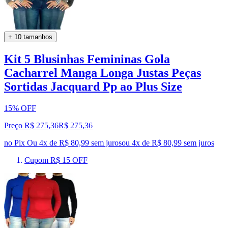
+ 10 tamanhos
Kit 5 Blusinhas Femininas Gola
Cacharrel Manga Longa Justas Peças
Sortidas Jacquard Pp ao Plus Size
15% OFF
Preço R$ 275,36
R$
275
,
36
no Pix
Ou 4x de R$ 80,99 sem juros
ou
4
x de
R$ 80,99
sem juros
Cupom R$ 15 OFF