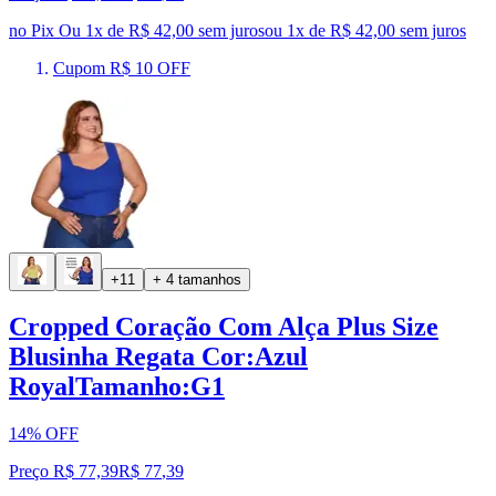
no Pix
Ou 1x de R$ 42,00 sem juros
ou
1
x de
R$ 42,00
sem juros
Cupom R$ 10 OFF
+11
+ 4 tamanhos
Cropped Coração Com Alça Plus Size
Blusinha Regata Cor:Azul
RoyalTamanho:G1
14% OFF
Preço R$ 77,39
R$
77
,
39