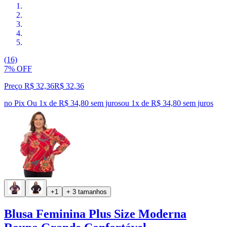
(16)
7% OFF
Preço R$ 32,36
R$
32
,
36
no Pix
Ou 1x de R$ 34,80 sem juros
ou
1
x de
R$ 34,80
sem juros
+1
+ 3 tamanhos
Blusa Feminina Plus Size Moderna