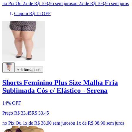
no Pix
Ou 2x de R$ 103,95 sem juros
ou
2
x de
R$ 103,95
sem juros
Cupom R$ 15 OFF
+ 4 tamanhos
Shorts Feminino Plus Size Malha Fria
Sublimada Cós c/ Elástico - Serena
14% OFF
Preço R$ 33,45
R$
33
,
45
no Pix
Ou 1x de R$ 38,90 sem juros
ou
1
x de
R$ 38,90
sem juros