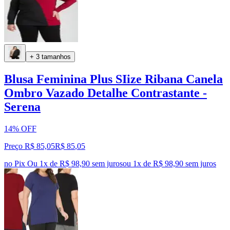
+ 3 tamanhos
Blusa Feminina Plus SIize Ribana Canela
Ombro Vazado Detalhe Contrastante -
Serena
14% OFF
Preço R$ 85,05
R$
85
,
05
no Pix
Ou 1x de R$ 98,90 sem juros
ou
1
x de
R$ 98,90
sem juros