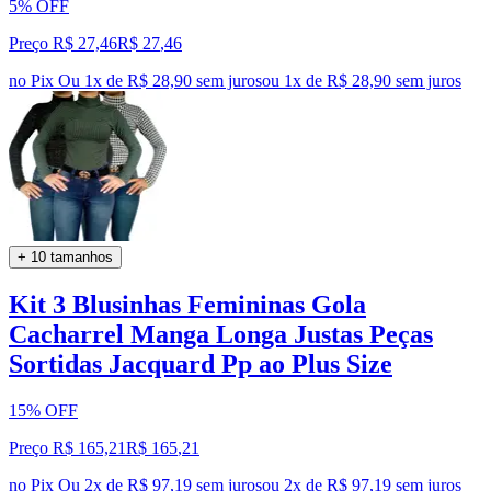
5% OFF
Preço R$ 27,46
R$
27
,
46
no Pix
Ou 1x de R$ 28,90 sem juros
ou
1
x de
R$ 28,90
sem juros
+ 10 tamanhos
Kit 3 Blusinhas Femininas Gola
Cacharrel Manga Longa Justas Peças
Sortidas Jacquard Pp ao Plus Size
15% OFF
Preço R$ 165,21
R$
165
,
21
no Pix
Ou 2x de R$ 97,19 sem juros
ou
2
x de
R$ 97,19
sem juros