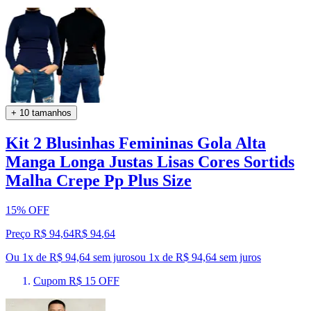
+ 10 tamanhos
Kit 2 Blusinhas Femininas Gola Alta
Manga Longa Justas Lisas Cores Sortids
Malha Crepe Pp Plus Size
15% OFF
Preço R$ 94,64
R$
94
,
64
Ou 1x de R$ 94,64 sem juros
ou
1
x de
R$ 94,64
sem juros
Cupom R$ 15 OFF