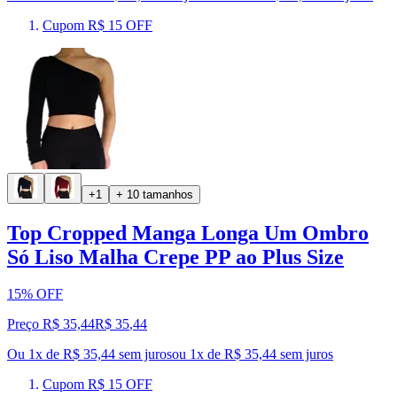
Cupom R$ 15 OFF
+1
+ 10 tamanhos
Top Cropped Manga Longa Um Ombro
Só Liso Malha Crepe PP ao Plus Size
15% OFF
Preço R$ 35,44
R$
35
,
44
Ou 1x de R$ 35,44 sem juros
ou
1
x de
R$ 35,44
sem juros
Cupom R$ 15 OFF