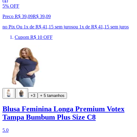
(4)
5% OFF
Preço R$ 39,09
R$
39
,
09
no Pix
Ou 1x de R$ 41,15 sem juros
ou
1
x de
R$ 41,15
sem juros
Cupom R$ 10 OFF
+3
+ 5 tamanhos
Blusa Feminina Longa Premium Votex
Tampa Bumbum Plus Size C8
5.0