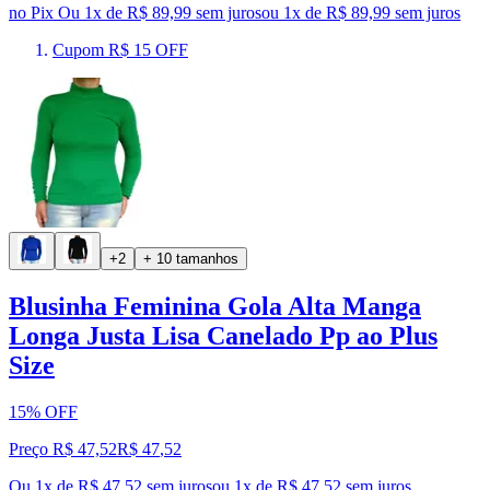
no Pix
Ou 1x de R$ 89,99 sem juros
ou
1
x de
R$ 89,99
sem juros
Cupom R$ 15 OFF
+2
+ 10 tamanhos
Blusinha Feminina Gola Alta Manga
Longa Justa Lisa Canelado Pp ao Plus
Size
15% OFF
Preço R$ 47,52
R$
47
,
52
Ou 1x de R$ 47,52 sem juros
ou
1
x de
R$ 47,52
sem juros