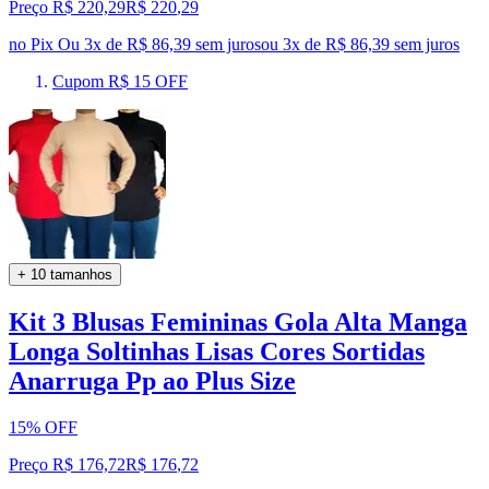
Preço R$ 220,29
R$
220
,
29
no Pix
Ou 3x de R$ 86,39 sem juros
ou
3
x de
R$ 86,39
sem juros
Cupom R$ 15 OFF
+ 10 tamanhos
Kit 3 Blusas Femininas Gola Alta Manga
Longa Soltinhas Lisas Cores Sortidas
Anarruga Pp ao Plus Size
15% OFF
Preço R$ 176,72
R$
176
,
72