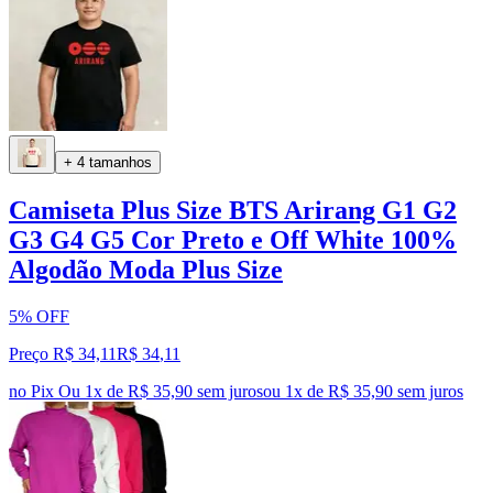
+ 4 tamanhos
Camiseta Plus Size BTS Arirang G1 G2
G3 G4 G5 Cor Preto e Off White 100%
Algodão Moda Plus Size
5% OFF
Preço R$ 34,11
R$
34
,
11
no Pix
Ou 1x de R$ 35,90 sem juros
ou
1
x de
R$ 35,90
sem juros