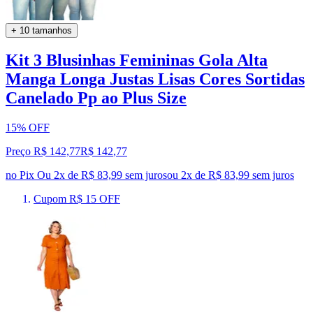
+ 10 tamanhos
Kit 3 Blusinhas Femininas Gola Alta
Manga Longa Justas Lisas Cores Sortidas
Canelado Pp ao Plus Size
15% OFF
Preço R$ 142,77
R$
142
,
77
no Pix
Ou 2x de R$ 83,99 sem juros
ou
2
x de
R$ 83,99
sem juros
Cupom R$ 15 OFF