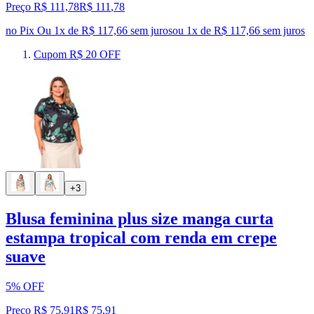
Preço R$ 111,78
R$
111
,
78
no Pix
Ou 1x de R$ 117,66 sem juros
ou
1
x de
R$ 117,66
sem juros
Cupom R$ 20 OFF
+3
Blusa feminina plus size manga curta
estampa tropical com renda em crepe
suave
5% OFF
Preço R$ 75,91
R$
75
,
91