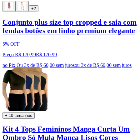
+2
Conjunto plus size top cropped e saia com
fendas botões em linho premium elegante
5% OFF
Preço R$ 170,99
R$
170
,
99
no Pix
Ou 3x de R$ 60,00 sem juros
ou
3
x de
R$ 60,00
sem juros
+ 10 tamanhos
Kit 4 Tops Femininos Manga Curta Um
Ombro Só Mula Manca Lisos Cores