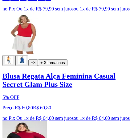
no Pix
Ou 1x de R$ 79,90 sem juros
ou
1
x de
R$ 79,90
sem juros
+3
+ 3 tamanhos
Blusa Regata Alça Feminina Casual
Secret Glam Plus Size
5% OFF
Preço R$ 60,80
R$
60
,
80
no Pix
Ou 1x de R$ 64,00 sem juros
ou
1
x de
R$ 64,00
sem juros