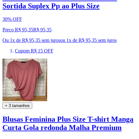
Sortida Suplex Pp ao Plus Size
30% OFF
Preço R$ 95,35
R$
95
,
35
Ou 1x de R$ 95,35 sem juros
ou
1
x de
R$ 95,35
sem juros
Cupom R$ 15 OFF
+ 3 tamanhos
Blusas Feminina Plus Size T-shirt Manga
Curta Gola redonda Malha Premium