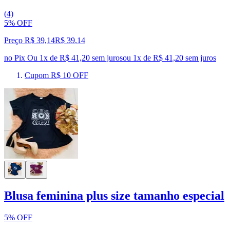
(4)
5% OFF
Preço R$ 39,14
R$
39
,
14
no Pix
Ou 1x de R$ 41,20 sem juros
ou
1
x de
R$ 41,20
sem juros
Cupom R$ 10 OFF
Blusa feminina plus size tamanho especial
5% OFF