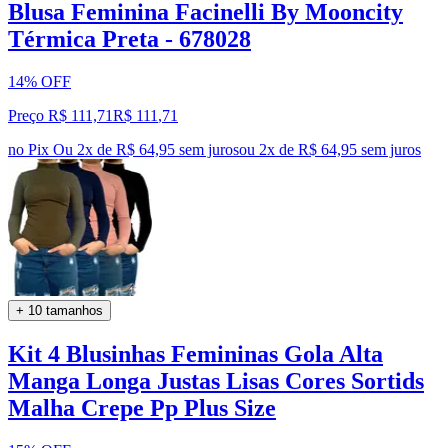
Blusa Feminina Facinelli By Mooncity
Térmica Preta - 678028
14% OFF
Preço R$ 111,71
R$
111
,
71
no Pix
Ou 2x de R$ 64,95 sem juros
ou
2
x de
R$ 64,95
sem juros
+ 10 tamanhos
Kit 4 Blusinhas Femininas Gola Alta
Manga Longa Justas Lisas Cores Sortids
Malha Crepe Pp Plus Size