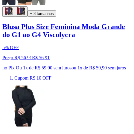
+ 3 tamanhos
Blusa Plus Size Feminina Moda Grande
do G1 ao G4 Viscolycra
5% OFF
Preço R$ 56,91
R$
56
,
91
no Pix
Ou 1x de R$ 59,90 sem juros
ou
1
x de
R$ 59,90
sem juros
Cupom R$ 10 OFF