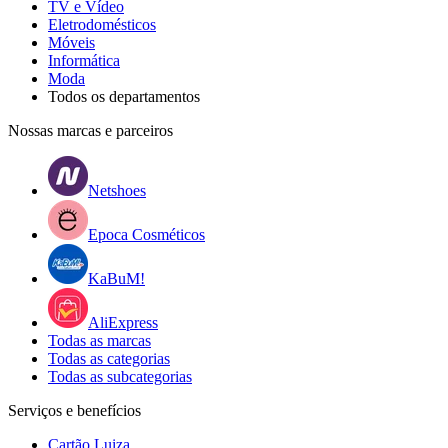
TV e Vídeo
Eletrodomésticos
Móveis
Informática
Moda
Todos os departamentos
Nossas marcas e parceiros
Netshoes
Epoca Cosméticos
KaBuM!
AliExpress
Todas as marcas
Todas as categorias
Todas as subcategorias
Serviços e benefícios
Cartão Luiza