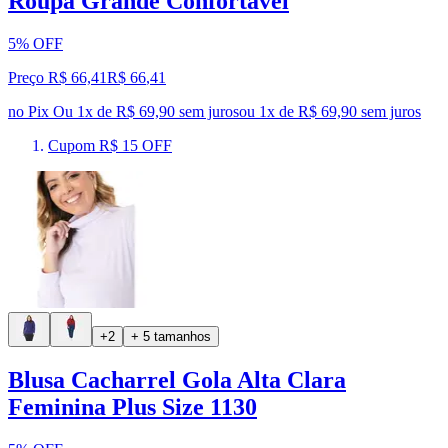
Roupa Grande Confortável
5% OFF
Preço R$ 66,41
R$
66
,
41
no Pix
Ou 1x de R$ 69,90 sem juros
ou
1
x de
R$ 69,90
sem juros
Cupom R$ 15 OFF
+2
+ 5 tamanhos
Blusa Cacharrel Gola Alta Clara
Feminina Plus Size 1130