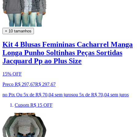
+ 10 tamanhos
Kit 4 Blusas Femininas Cacharrel Manga
Longa Punho Soltinhas Peças Sortidas
Jacquard Pp ao Plus Size
15% OFF
Preço R$ 297,67
R$
297
,
67
no Pix
Ou 5x de R$ 70,04 sem juros
ou
5
x de
R$ 70,04
sem juros
Cupom R$ 15 OFF