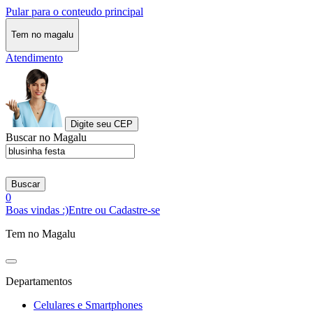
Pular para o conteudo principal
Tem no magalu
Atendimento
Digite seu CEP
Buscar no Magalu
Buscar
0
Boas vindas :)
Entre ou Cadastre-se
Tem no Magalu
Departamentos
Celulares e Smartphones