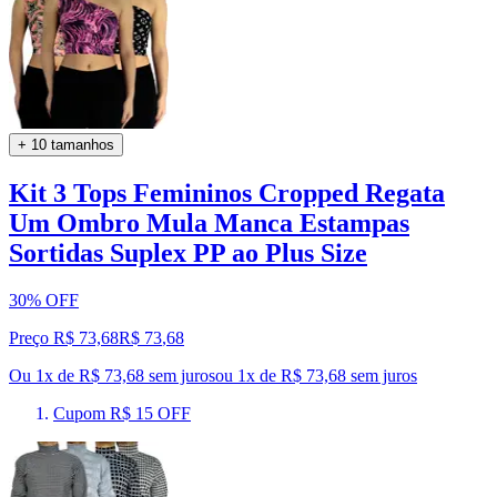
+ 10 tamanhos
Kit 3 Tops Femininos Cropped Regata
Um Ombro Mula Manca Estampas
Sortidas Suplex PP ao Plus Size
30% OFF
Preço R$ 73,68
R$
73
,
68
Ou 1x de R$ 73,68 sem juros
ou
1
x de
R$ 73,68
sem juros
Cupom R$ 15 OFF