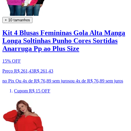
+ 10 tamanhos
Kit 4 Blusas Femininas Gola Alta Manga
Longa Soltinhas Punho Cores Sortidas
Anarruga Pp ao Plus Size
15% OFF
Preço R$ 261,43
R$
261
,
43
no Pix
Ou 4x de R$ 76,89 sem juros
ou
4
x de
R$ 76,89
sem juros
Cupom R$ 15 OFF