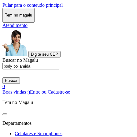
Pular para o conteudo principal
Tem no magalu
Atendimento
Digite seu CEP
Buscar no Magalu
Buscar
0
Boas vindas :)
Entre ou Cadastre-se
Tem no Magalu
Departamentos
Celulares e Smartphones