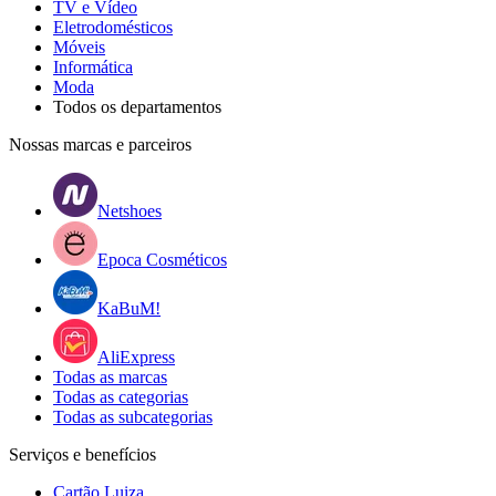
TV e Vídeo
Eletrodomésticos
Móveis
Informática
Moda
Todos os departamentos
Nossas marcas e parceiros
Netshoes
Epoca Cosméticos
KaBuM!
AliExpress
Todas as marcas
Todas as categorias
Todas as subcategorias
Serviços e benefícios
Cartão Luiza