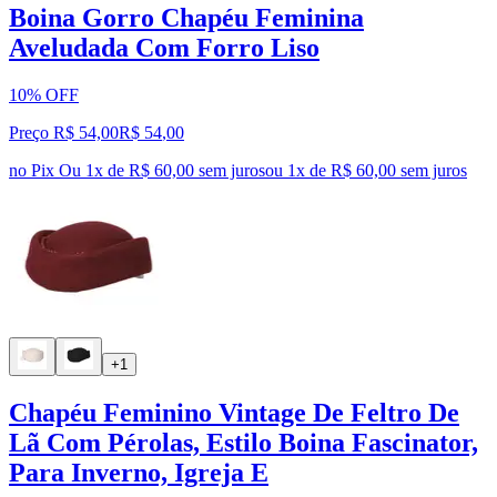
Boina Gorro Chapéu Feminina
Aveludada Com Forro Liso
10% OFF
Preço R$ 54,00
R$
54
,
00
no Pix
Ou 1x de R$ 60,00 sem juros
ou
1
x de
R$ 60,00
sem juros
+1
Chapéu Feminino Vintage De Feltro De
Lã Com Pérolas, Estilo Boina Fascinator,
Para Inverno, Igreja E