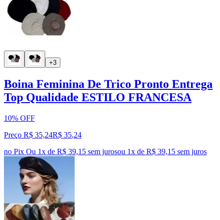
+3
Boina Feminina De Trico Pronto Entrega
Top Qualidade ESTILO FRANCESA
10% OFF
Preço R$ 35,24
R$
35
,
24
no Pix
Ou 1x de R$ 39,15 sem juros
ou
1
x de
R$ 39,15
sem juros