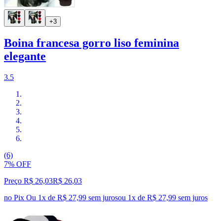
+3
Boina francesa gorro liso feminina
elegante
3.5
(6)
7% OFF
Preço R$ 26,03
R$
26
,
03
no Pix
Ou 1x de R$ 27,99 sem juros
ou
1
x de
R$ 27,99
sem juros