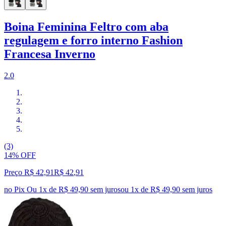
Boina Feminina Feltro com aba
regulagem e forro interno Fashion
Francesa Inverno
2.0
(3)
14% OFF
Preço R$ 42,91
R$
42
,
91
no Pix
Ou 1x de R$ 49,90 sem juros
ou
1
x de
R$ 49,90
sem juros