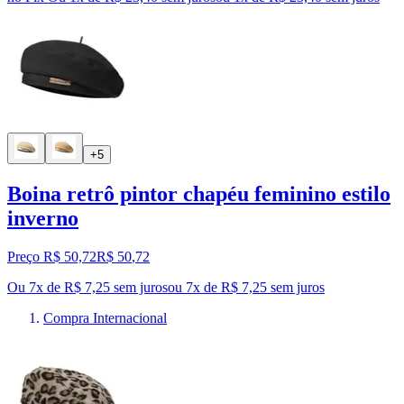
+5
Boina retrô pintor chapéu feminino estilo
inverno
Preço R$ 50,72
R$
50
,
72
Ou 7x de R$ 7,25 sem juros
ou
7
x de
R$ 7,25
sem juros
Compra Internacional