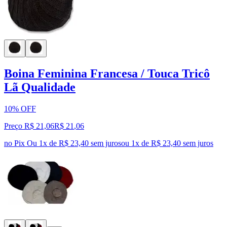
Boina Feminina Francesa / Touca Tricô
Lã Qualidade
10% OFF
Preço R$ 21,06
R$
21
,
06
no Pix
Ou 1x de R$ 23,40 sem juros
ou
1
x de
R$ 23,40
sem juros