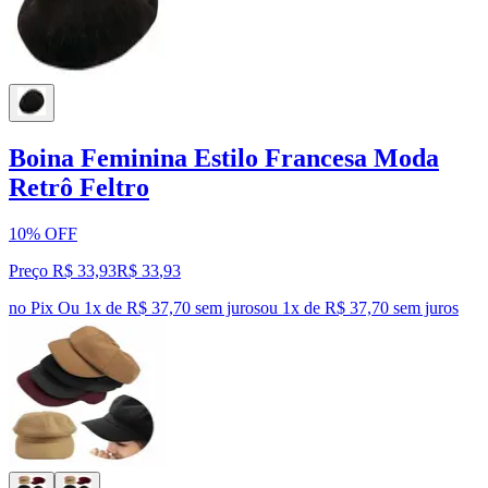
Boina Feminina Estilo Francesa Moda
Retrô Feltro
10% OFF
Preço R$ 33,93
R$
33
,
93
no Pix
Ou 1x de R$ 37,70 sem juros
ou
1
x de
R$ 37,70
sem juros