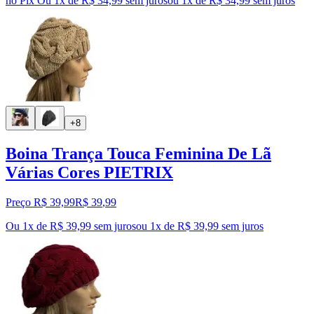
no Pix
Ou 1x de R$ 34,99 sem juros
ou
1
x de
R$ 34,99
sem juros
+8
Boina Trança Touca Feminina De Lã
Várias Cores PIETRIX
Preço R$ 39,99
R$
39
,
99
Ou 1x de R$ 39,99 sem juros
ou
1
x de
R$ 39,99
sem juros