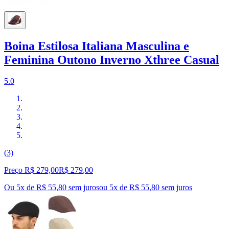
Boina Estilosa Italiana Masculina e
Feminina Outono Inverno Xthree Casual
5.0
(3)
Preço R$ 279,00
R$
279
,
00
Ou 5x de R$ 55,80 sem juros
ou
5
x de
R$ 55,80
sem juros