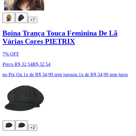
+7
Boina Trança Touca Feminina De Lã
Várias Cores PIETRIX
7% OFF
Preço R$ 32,54
R$
32
,
54
no Pix
Ou 1x de R$ 34,99 sem juros
ou
1
x de
R$ 34,99
sem juros
+2