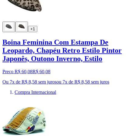
+1
Boina Feminina Com Estampa De
Leopardo, Chapéu Retro Estilo Pintor
Japonês, Outono Inverno, Estilo
Preço R$ 60,08
R$
60
,
08
Ou 7x de R$ 8,58 sem juros
ou
7
x de
R$ 8,58
sem juros
Compra Internacional