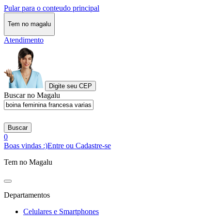
Pular para o conteudo principal
Tem no magalu
Atendimento
Digite seu CEP
Buscar no Magalu
Buscar
0
Boas vindas :)
Entre ou Cadastre-se
Tem no Magalu
Departamentos
Celulares e Smartphones