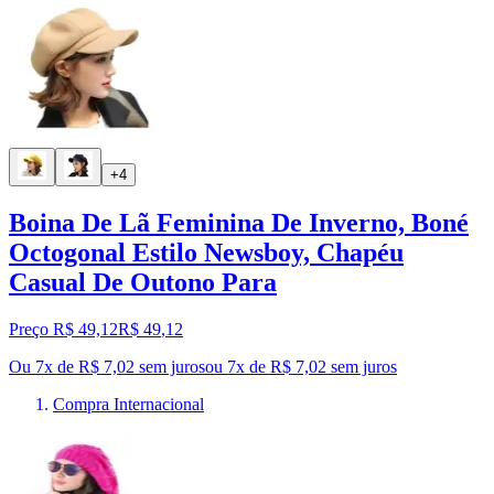
+4
Boina De Lã Feminina De Inverno, Boné
Octogonal Estilo Newsboy, Chapéu
Casual De Outono Para
Preço R$ 49,12
R$
49
,
12
Ou 7x de R$ 7,02 sem juros
ou
7
x de
R$ 7,02
sem juros
Compra Internacional