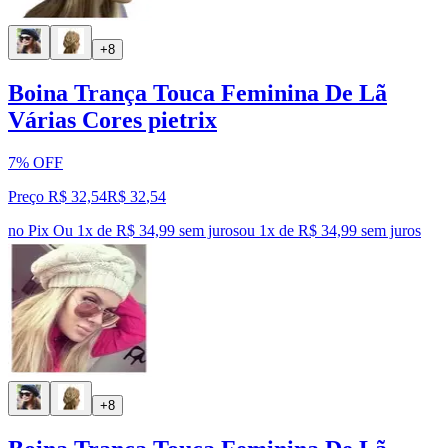
+8
Boina Trança Touca Feminina De Lã
Várias Cores pietrix
7% OFF
Preço R$ 32,54
R$
32
,
54
no Pix
Ou 1x de R$ 34,99 sem juros
ou
1
x de
R$ 34,99
sem juros
+8