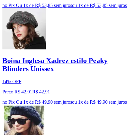
no Pix
Ou 1x de R$ 53,85 sem juros
ou
1
x de
R$ 53,85
sem juros
Boina Inglesa Xadrez estilo Peaky
Blinders Unissex
14% OFF
Preço R$ 42,91
R$
42
,
91
no Pix
Ou 1x de R$ 49,90 sem juros
ou
1
x de
R$ 49,90
sem juros