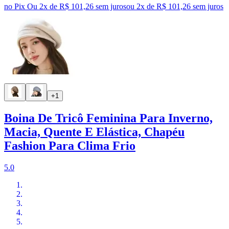
no Pix
Ou 2x de R$ 101,26 sem juros
ou
2
x de
R$ 101,26
sem juros
+1
Boina De Tricô Feminina Para Inverno,
Macia, Quente E Elástica, Chapéu
Fashion Para Clima Frio
5.0