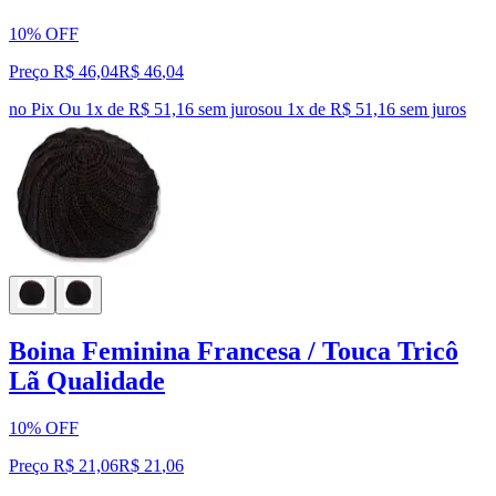
10% OFF
Preço R$ 46,04
R$
46
,
04
no Pix
Ou 1x de R$ 51,16 sem juros
ou
1
x de
R$ 51,16
sem juros
Boina Feminina Francesa / Touca Tricô
Lã Qualidade
10% OFF
Preço R$ 21,06
R$
21
,
06