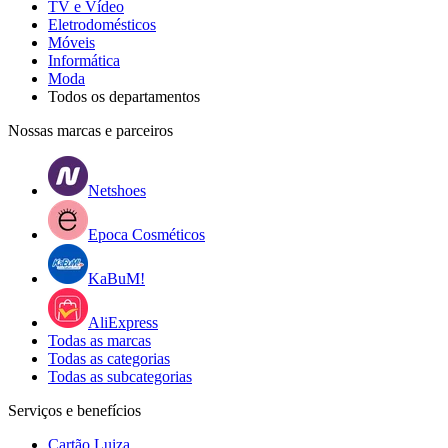
TV e Vídeo
Eletrodomésticos
Móveis
Informática
Moda
Todos os departamentos
Nossas marcas e parceiros
Netshoes
Epoca Cosméticos
KaBuM!
AliExpress
Todas as marcas
Todas as categorias
Todas as subcategorias
Serviços e benefícios
Cartão Luiza