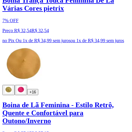
Boina Trança Touca Feminina De Lã
Várias Cores pietrix
7% OFF
Preço R$ 32,54
R$
32
,
54
no Pix
Ou 1x de R$ 34,99 sem juros
ou
1
x de
R$ 34,99
sem juros
+16
Boina de Lã Feminina - Estilo Retrô,
Quente e Confortável para
Outono/Inverno