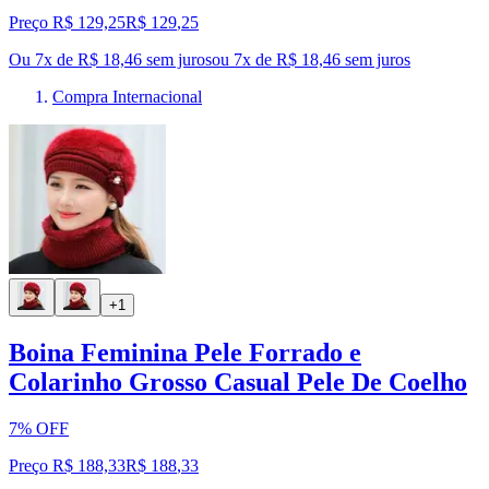
Preço R$ 129,25
R$
129
,
25
Ou 7x de R$ 18,46 sem juros
ou
7
x de
R$ 18,46
sem juros
Compra Internacional
+1
Boina Feminina Pele Forrado e
Colarinho Grosso Casual Pele De Coelho
7% OFF
Preço R$ 188,33
R$
188
,
33