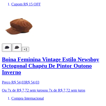
Cupom R$ 15 OFF
+1
Boina Feminina Vintage Estilo Newsboy
Octogonal Chapéu De Pintor Outono
Inverno
Preço R$ 54,03
R$
54
,
03
Ou 7x de R$ 7,72 sem juros
ou
7
x de
R$ 7,72
sem juros
Compra Internacional