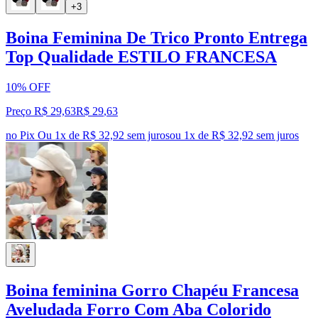
+3
Boina Feminina De Trico Pronto Entrega
Top Qualidade ESTILO FRANCESA
10% OFF
Preço R$ 29,63
R$
29
,
63
no Pix
Ou 1x de R$ 32,92 sem juros
ou
1
x de
R$ 32,92
sem juros
Boina feminina Gorro Chapéu Francesa
Aveludada Forro Com Aba Colorido