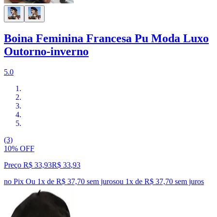
Boina Feminina Francesa Pu Moda Luxo
Outorno-inverno
5.0
(3)
10% OFF
Preço R$ 33,93
R$
33
,
93
no Pix
Ou 1x de R$ 37,70 sem juros
ou
1
x de
R$ 37,70
sem juros