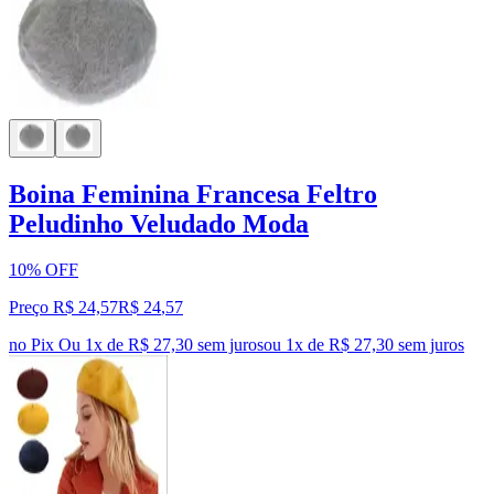
Boina Feminina Francesa Feltro
Peludinho Veludado Moda
10% OFF
Preço R$ 24,57
R$
24
,
57
no Pix
Ou 1x de R$ 27,30 sem juros
ou
1
x de
R$ 27,30
sem juros