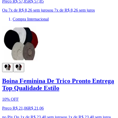
Preço R$ 57,85
R$
57
,
85
Ou 7x de R$ 8,26 sem juros
ou
7
x de
R$ 8,26
sem juros
Compra Internacional
Boina Feminina De Trico Pronto Entrega
Top Qualidade Estilo
10% OFF
Preço R$ 21,06
R$
21
,
06
no Pix
Ou 1x de R$ 23,40 sem juros
ou
1
x de
R$ 23,40
sem juros