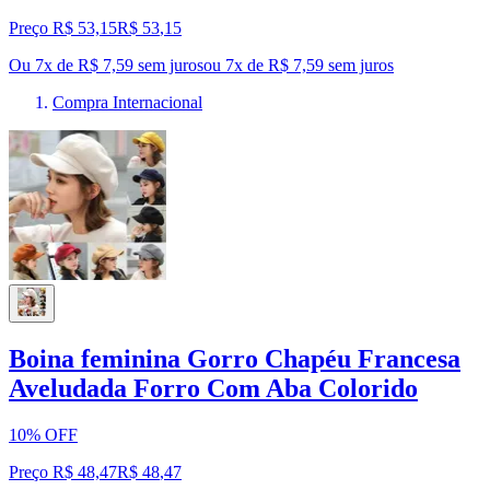
Preço R$ 53,15
R$
53
,
15
Ou 7x de R$ 7,59 sem juros
ou
7
x de
R$ 7,59
sem juros
Compra Internacional
Boina feminina Gorro Chapéu Francesa
Aveludada Forro Com Aba Colorido
10% OFF
Preço R$ 48,47
R$
48
,
47