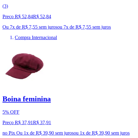
(3)
Preço R$ 52,84
R$
52
,
84
Ou 7x de R$ 7,55 sem juros
ou
7
x de
R$ 7,55
sem juros
Compra Internacional
Boina feminina
5% OFF
Preço R$ 37,91
R$
37
,
91
no Pix
Ou 1x de R$ 39,90 sem juros
ou
1
x de
R$ 39,90
sem juros