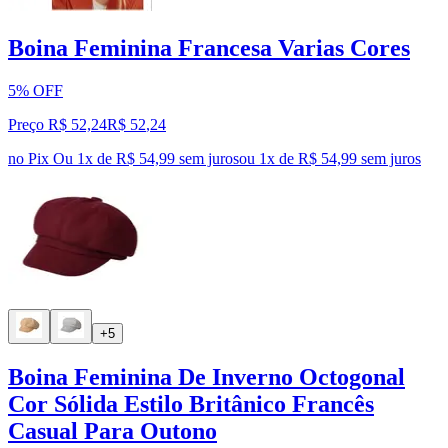
Boina Feminina Francesa Varias Cores
5% OFF
Preço R$ 52,24
R$
52
,
24
no Pix
Ou 1x de R$ 54,99 sem juros
ou
1
x de
R$ 54,99
sem juros
+5
Boina Feminina De Inverno Octogonal
Cor Sólida Estilo Britânico Francês
Casual Para Outono