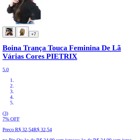
+7
Boina Trança Touca Feminina De Lã
Várias Cores PIETRIX
5.0
(3)
7% OFF
Preço R$ 32,54
R$
32
,
54