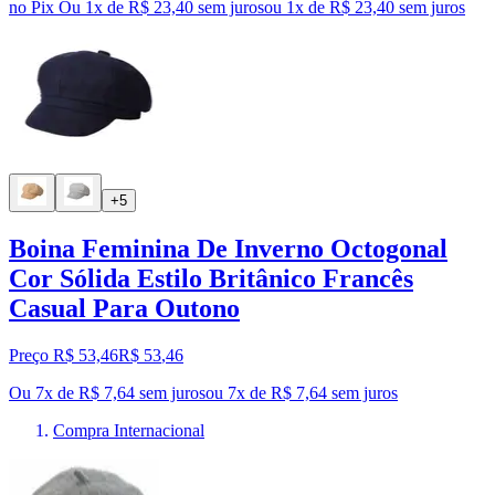
no Pix
Ou 1x de R$ 23,40 sem juros
ou
1
x de
R$ 23,40
sem juros
+5
Boina Feminina De Inverno Octogonal
Cor Sólida Estilo Britânico Francês
Casual Para Outono
Preço R$ 53,46
R$
53
,
46
Ou 7x de R$ 7,64 sem juros
ou
7
x de
R$ 7,64
sem juros
Compra Internacional