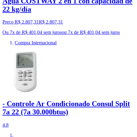
Agua COSTWAY 2 en 1 con capacidad de
22 kg/día
Preço R$ 2.807,31
R$
2.807
,
31
Ou 7x de R$ 401,04 sem juros
ou
7
x de
R$ 401,04
sem juros
Compra Internacional
- Controle Ar Condicionado Consul Split
7a 22 (7a 30.000btus)
4.8