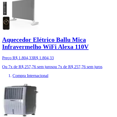
Aquecedor Elétrico Ballu Mica
Infravermelho WiFi Alexa 110V
Preço R$ 1.804,33
R$
1.804
,
33
Ou 7x de R$ 257,76 sem juros
ou
7
x de
R$ 257,76
sem juros
Compra Internacional