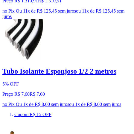
Preço R$ 1.310,91
R$
1.310
,
91
no Pix
Ou 11x de R$ 125,45 sem juros
ou
11
x de
R$ 125,45
sem
juros
Tubo Isolante Esponjoso 1/2 2 metros
5% OFF
Preço R$ 7,60
R$
7
,
60
no Pix
Ou 1x de R$ 8,00 sem juros
ou
1
x de
R$ 8,00
sem juros
Cupom R$ 15 OFF