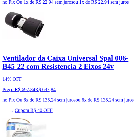
no Pix
Ou 1x de R$ 22,94 sem juros
ou
1
x de
R$ 22,94
sem juros
Ventilador da Caixa Universal Spal 006-
B45-22 com Resistencia 2 Eixos 24v
14% OFF
Preço R$ 697,84
R$
697
,
84
no Pix
Ou 6x de R$ 135,24 sem juros
ou
6
x de
R$ 135,24
sem juros
Cupom R$ 40 OFF