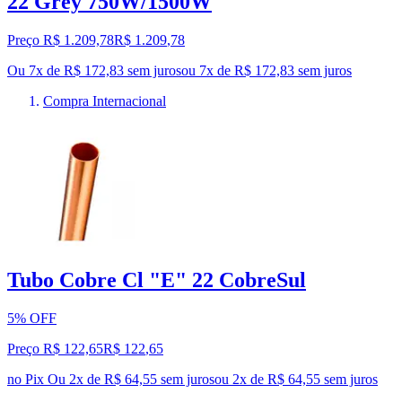
22 Grey 750W/1500W
Preço R$ 1.209,78
R$
1.209
,
78
Ou 7x de R$ 172,83 sem juros
ou
7
x de
R$ 172,83
sem juros
Compra Internacional
Tubo Cobre Cl "E" 22 CobreSul
5% OFF
Preço R$ 122,65
R$
122
,
65
no Pix
Ou 2x de R$ 64,55 sem juros
ou
2
x de
R$ 64,55
sem juros