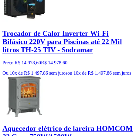
Trocador de Calor Inverter Wi-Fi
Bifásico 220V para Piscinas até 22 Mil
litros TH-25 TIV - Sodramar
Preço R$ 14.978,60
R$
14.978
,
60
Ou 10x de R$ 1.497,86 sem juros
ou
10
x de
R$ 1.497,86
sem juros
Aquecedor elétrico de lareira HOMCOM