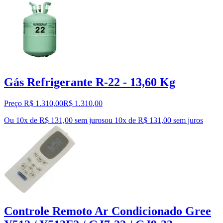
Gás Refrigerante R-22 - 13,60 Kg
Preço R$ 1.310,00
R$
1.310
,
00
Ou 10x de R$ 131,00 sem juros
ou
10
x de
R$ 131,00
sem juros
Controle Remoto Ar Condicionado Gree