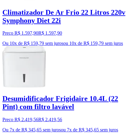
Climatizador De Ar Frio 22 Litros 220v
Symphony Diet 22i
Preço R$ 1.597,90
R$
1.597
,
90
Ou 10x de R$ 159,79 sem juros
ou
10
x de
R$ 159,79
sem juros
Desumidificador Frigidaire 10.4L (22
Pint) com filtro lavável
Preço R$ 2.419,56
R$
2.419
,
56
Ou 7x de R$ 345,65 sem juros
ou
7
x de
R$ 345,65
sem juros