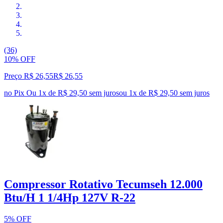
(36)
10% OFF
Preço R$ 26,55
R$
26
,
55
no Pix
Ou 1x de R$ 29,50 sem juros
ou
1
x de
R$ 29,50
sem juros
Compressor Rotativo Tecumseh 12.000
Btu/H 1 1/4Hp 127V R-22
5% OFF