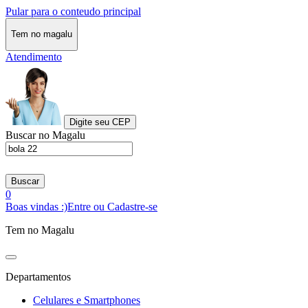
Pular para o conteudo principal
Tem no magalu
Atendimento
Digite seu CEP
Buscar no Magalu
Buscar
0
Boas vindas :)
Entre ou Cadastre-se
Tem no Magalu
Departamentos
Celulares e Smartphones