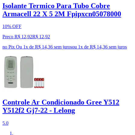
Isolante Termico Para Tubo Cobre
Armacell 22 X 5 2M Fpipxcn05078000
10% OFF
Preço R$ 12,92
R$
12
,
92
no Pix
Ou 1x de R$ 14,36 sem juros
ou
1
x de
R$ 14,36
sem juros
Controle Ar Condicionado Gree Y512
Y512f2 Gj7-22 - Lelong
5.0