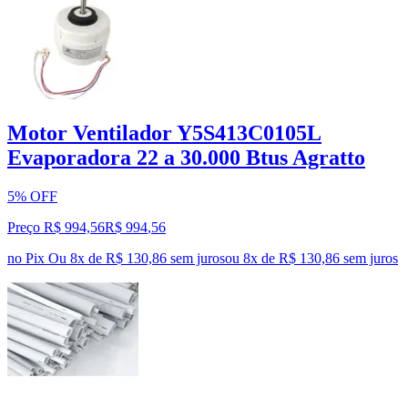
Motor Ventilador Y5S413C0105L
Evaporadora 22 a 30.000 Btus Agratto
5% OFF
Preço R$ 994,56
R$
994
,
56
no Pix
Ou 8x de R$ 130,86 sem juros
ou
8
x de
R$ 130,86
sem juros