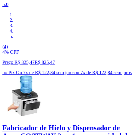
5.0
(4)
4% OFF
Preço R$ 825,47
R$
825
,
47
no Pix
Ou 7x de R$ 122,84 sem juros
ou
7
x de
R$ 122,84
sem juros
Fabricador de Hielo y Dispensador de