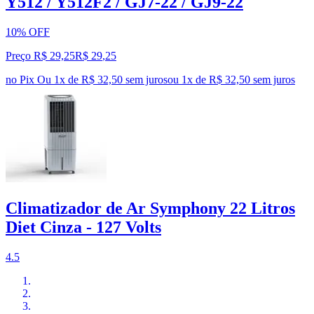
Y512 / Y512F2 / GJ7-22 / GJ9-22
10% OFF
Preço R$ 29,25
R$
29
,
25
no Pix
Ou 1x de R$ 32,50 sem juros
ou
1
x de
R$ 32,50
sem juros
Climatizador de Ar Symphony 22 Litros
Diet Cinza - 127 Volts
4.5