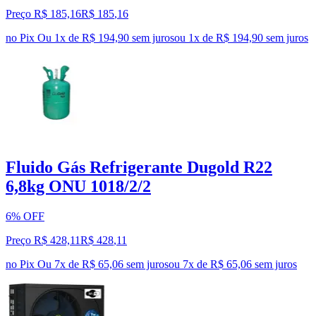
Preço R$ 185,16
R$
185
,
16
no Pix
Ou 1x de R$ 194,90 sem juros
ou
1
x de
R$ 194,90
sem juros
Fluido Gás Refrigerante Dugold R22
6,8kg ONU 1018/2/2
6% OFF
Preço R$ 428,11
R$
428
,
11
no Pix
Ou 7x de R$ 65,06 sem juros
ou
7
x de
R$ 65,06
sem juros