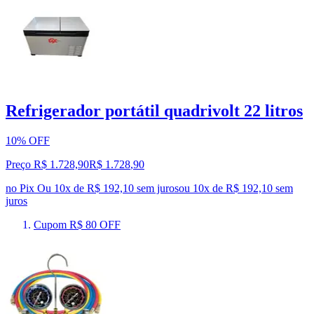
Refrigerador portátil quadrivolt 22 litros
10% OFF
Preço R$ 1.728,90
R$
1.728
,
90
no Pix
Ou 10x de R$ 192,10 sem juros
ou
10
x de
R$ 192,10
sem
juros
Cupom R$ 80 OFF