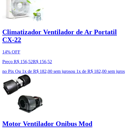
Climatizador Ventilador de Ar Portatil
CX-22
14% OFF
Preço R$ 156,52
R$
156
,
52
no Pix
Ou 1x de R$ 182,00 sem juros
ou
1
x de
R$ 182,00
sem juros
Motor Ventilador Onibus Mod