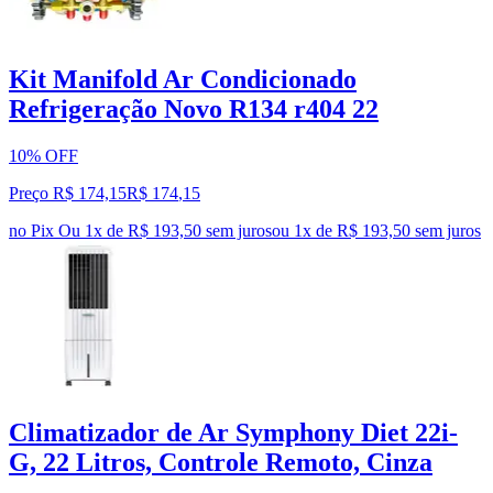
Kit Manifold Ar Condicionado
Refrigeração Novo R134 r404 22
10% OFF
Preço R$ 174,15
R$
174
,
15
no Pix
Ou 1x de R$ 193,50 sem juros
ou
1
x de
R$ 193,50
sem juros
Climatizador de Ar Symphony Diet 22i-
G, 22 Litros, Controle Remoto, Cinza