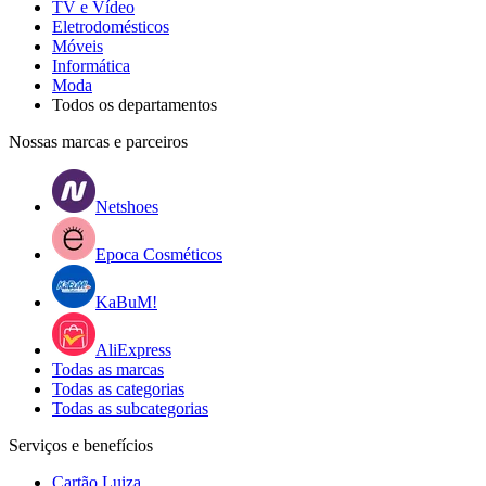
TV e Vídeo
Eletrodomésticos
Móveis
Informática
Moda
Todos os departamentos
Nossas marcas e parceiros
Netshoes
Epoca Cosméticos
KaBuM!
AliExpress
Todas as marcas
Todas as categorias
Todas as subcategorias
Serviços e benefícios
Cartão Luiza