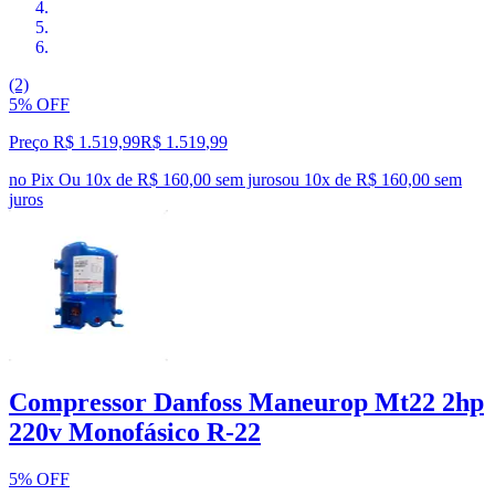
(2)
5% OFF
Preço R$ 1.519,99
R$
1.519
,
99
no Pix
Ou 10x de R$ 160,00 sem juros
ou
10
x de
R$ 160,00
sem
juros
Compressor Danfoss Maneurop Mt22 2hp
220v Monofásico R-22
5% OFF