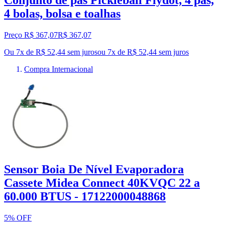
Conjunto de pás Pickleball Flydot, 4 pás,
4 bolas, bolsa e toalhas
Preço R$ 367,07
R$
367
,
07
Ou 7x de R$ 52,44 sem juros
ou
7
x de
R$ 52,44
sem juros
Compra Internacional
Sensor Boia De Nível Evaporadora
Cassete Midea Connect 40KVQC 22 a
60.000 BTUS - 17122000048868
5% OFF