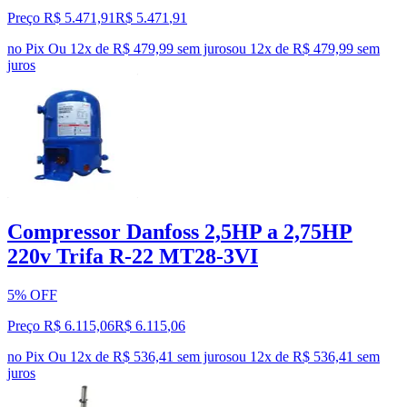
Preço R$ 5.471,91
R$
5.471
,
91
no Pix
Ou 12x de R$ 479,99 sem juros
ou
12
x de
R$ 479,99
sem
juros
Compressor Danfoss 2,5HP a 2,75HP
220v Trifa R-22 MT28-3VI
5% OFF
Preço R$ 6.115,06
R$
6.115
,
06
no Pix
Ou 12x de R$ 536,41 sem juros
ou
12
x de
R$ 536,41
sem
juros