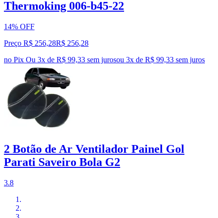
Thermoking 006-b45-22
14% OFF
Preço R$ 256,28
R$
256
,
28
no Pix
Ou 3x de R$ 99,33 sem juros
ou
3
x de
R$ 99,33
sem juros
2 Botão de Ar Ventilador Painel Gol
Parati Saveiro Bola G2
3.8