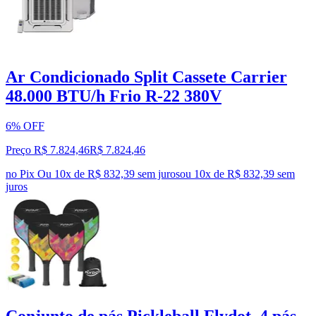
Ar Condicionado Split Cassete Carrier
48.000 BTU/h Frio R-22 380V
6% OFF
Preço R$ 7.824,46
R$
7.824
,
46
no Pix
Ou 10x de R$ 832,39 sem juros
ou
10
x de
R$ 832,39
sem
juros