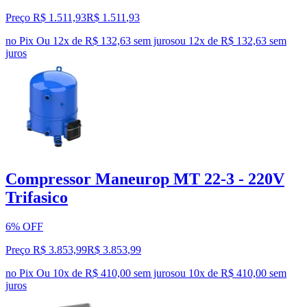
Preço R$ 1.511,93
R$
1.511
,
93
no Pix
Ou 12x de R$ 132,63 sem juros
ou
12
x de
R$ 132,63
sem
juros
Compressor Maneurop MT 22-3 - 220V
Trifasico
6% OFF
Preço R$ 3.853,99
R$
3.853
,
99
no Pix
Ou 10x de R$ 410,00 sem juros
ou
10
x de
R$ 410,00
sem
juros