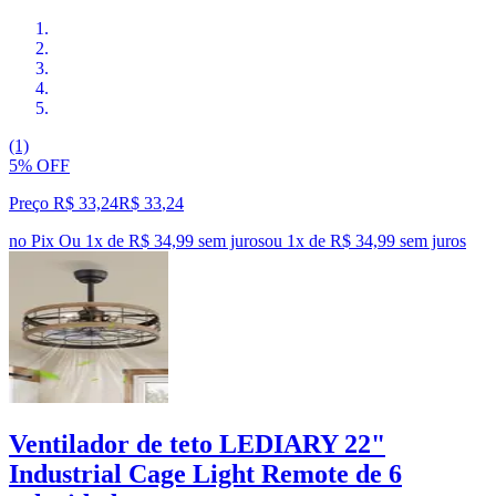
(1)
5% OFF
Preço R$ 33,24
R$
33
,
24
no Pix
Ou 1x de R$ 34,99 sem juros
ou
1
x de
R$ 34,99
sem juros
Ventilador de teto LEDIARY 22"
Industrial Cage Light Remote de 6