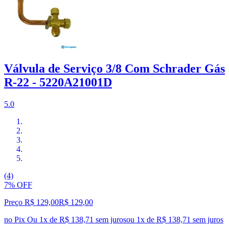
Válvula de Serviço 3/8 Com Schrader Gás
R-22 - 5220A21001D
5.0
(4)
7% OFF
Preço R$ 129,00
R$
129
,
00
no Pix
Ou 1x de R$ 138,71 sem juros
ou
1
x de
R$ 138,71
sem juros