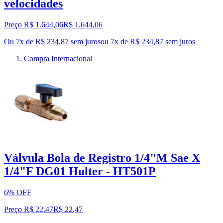
velocidades
Preço R$ 1.644,06
R$
1.644
,
06
Ou 7x de R$ 234,87 sem juros
ou
7
x de
R$ 234,87
sem juros
Compra Internacional
Válvula Bola de Registro 1/4"M Sae X
1/4"F DG01 Hulter - HT501P
6% OFF
Preço R$ 22,47
R$
22
,
47