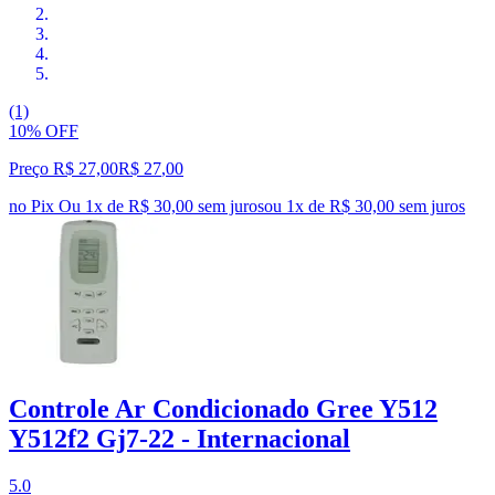
(1)
10% OFF
Preço R$ 27,00
R$
27
,
00
no Pix
Ou 1x de R$ 30,00 sem juros
ou
1
x de
R$ 30,00
sem juros
Controle Ar Condicionado Gree Y512
Y512f2 Gj7-22 - Internacional
5.0