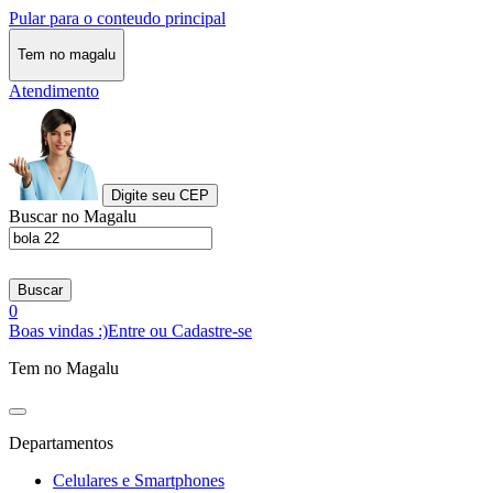
Pular para o conteudo principal
Tem no magalu
Atendimento
Digite seu CEP
Buscar no Magalu
Buscar
0
Boas vindas :)
Entre ou Cadastre-se
Tem no Magalu
Departamentos
Celulares e Smartphones