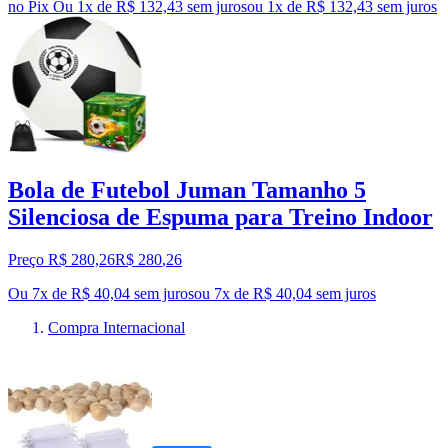
no Pix
Ou 1x de R$ 132,43 sem juros
ou
1
x de
R$ 132,43
sem juros
Bola de Futebol Juman Tamanho 5
Silenciosa de Espuma para Treino Indoor
Preço R$ 280,26
R$
280
,
26
Ou 7x de R$ 40,04 sem juros
ou
7
x de
R$ 40,04
sem juros
Compra Internacional