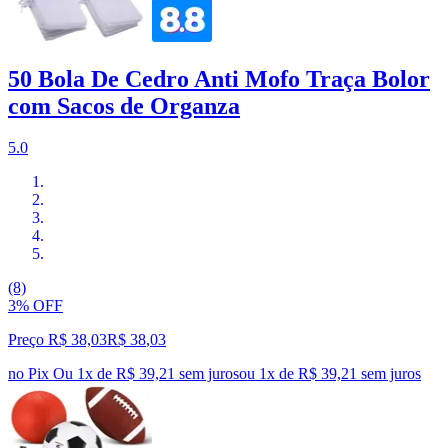
50 Bola De Cedro Anti Mofo Traça Bolor
com Sacos de Organza
5.0
(8)
3% OFF
Preço R$ 38,03
R$
38
,
03
no Pix
Ou 1x de R$ 39,21 sem juros
ou
1
x de
R$ 39,21
sem juros