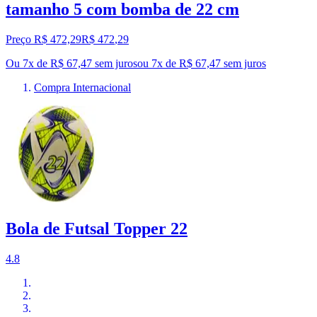
tamanho 5 com bomba de 22 cm
Preço R$ 472,29
R$
472
,
29
Ou 7x de R$ 67,47 sem juros
ou
7
x de
R$ 67,47
sem juros
Compra Internacional
Bola de Futsal Topper 22
4.8