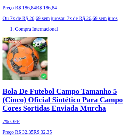
Preço R$ 186,84
R$
186
,
84
Ou 7x de R$ 26,69 sem juros
ou
7
x de
R$ 26,69
sem juros
Compra Internacional
Bola De Futebol Campo Tamanho 5
(Cinco) Oficial Sintético Para Campo
Cores Sortidas Enviada Murcha
7% OFF
Preço R$ 32,35
R$
32
,
35