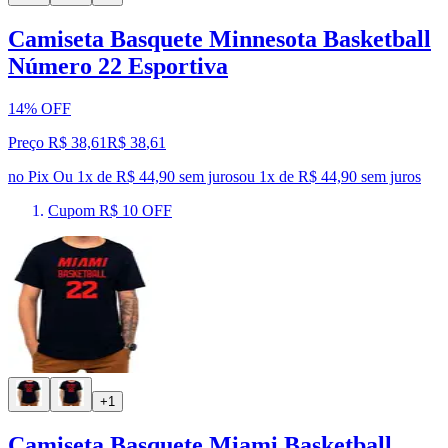
Camiseta Basquete Minnesota Basketball
Número 22 Esportiva
14% OFF
Preço R$ 38,61
R$
38
,
61
no Pix
Ou 1x de R$ 44,90 sem juros
ou
1
x de
R$ 44,90
sem juros
Cupom R$ 10 OFF
+1
Camiseta Basquete Miami Basketball