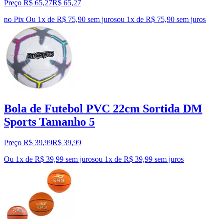
Preço R$ 65,27
R$
65
,
27
no Pix
Ou 1x de R$ 75,90 sem juros
ou
1
x de
R$ 75,90
sem juros
Bola de Futebol PVC 22cm Sortida DM
Sports Tamanho 5
Preço R$ 39,99
R$
39
,
99
Ou 1x de R$ 39,99 sem juros
ou
1
x de
R$ 39,99
sem juros