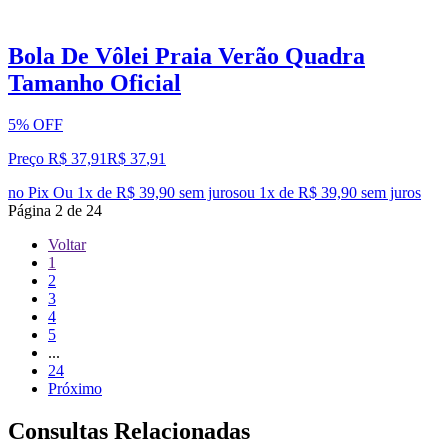
Bola De Vôlei Praia Verão Quadra
Tamanho Oficial
5% OFF
Preço R$ 37,91
R$
37
,
91
no Pix
Ou 1x de R$ 39,90 sem juros
ou
1
x de
R$ 39,90
sem juros
Página
2
de
24
Voltar
1
2
3
4
5
...
24
Próximo
Consultas Relacionadas