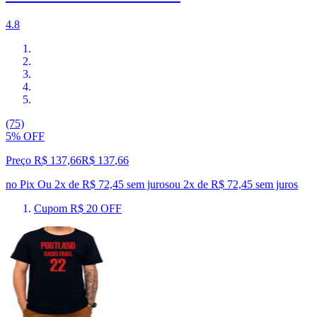
4.8
(75)
5% OFF
Preço R$ 137,66
R$
137
,
66
no Pix
Ou 2x de R$ 72,45 sem juros
ou
2
x de
R$ 72,45
sem juros
Cupom R$ 20 OFF