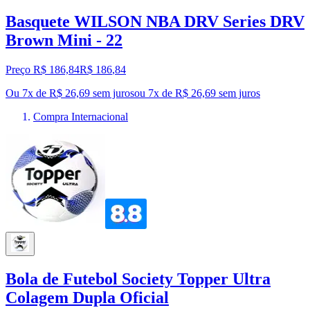
Basquete WILSON NBA DRV Series DRV
Brown Mini - 22
Preço R$ 186,84
R$
186
,
84
Ou 7x de R$ 26,69 sem juros
ou
7
x de
R$ 26,69
sem juros
Compra Internacional
Bola de Futebol Society Topper Ultra
Colagem Dupla Oficial