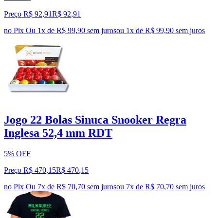
Preço R$ 92,91
R$
92
,
91
no Pix
Ou 1x de R$ 99,90 sem juros
ou
1
x de
R$ 99,90
sem juros
Jogo 22 Bolas Sinuca Snooker Regra
Inglesa 52,4 mm RDT
5% OFF
Preço R$ 470,15
R$
470
,
15
no Pix
Ou 7x de R$ 70,70 sem juros
ou
7
x de
R$ 70,70
sem juros