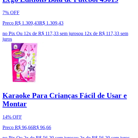
7% OFF
Preço R$ 1.309,43
R$
1.309
,
43
no Pix
Ou 12x de R$ 117,33 sem juros
ou
12
x de
R$ 117,33
sem
juros
Karaoke Para Crianças Fácil de Usar e
Montar
14% OFF
Preço R$ 96,66
R$
96
,
66
no Pix
Ou 2x de R$ 56,20 sem juros
ou
2
x de
R$ 56,20
sem juros