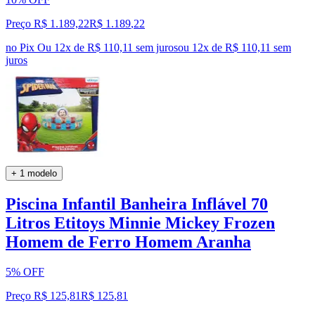
Preço R$ 1.189,22
R$
1.189
,
22
no Pix
Ou 12x de R$ 110,11 sem juros
ou
12
x de
R$ 110,11
sem
juros
+ 1 modelo
Piscina Infantil Banheira Inflável 70
Litros Etitoys Minnie Mickey Frozen
Homem de Ferro Homem Aranha
5% OFF
Preço R$ 125,81
R$
125
,
81