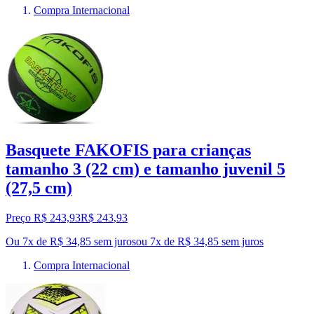
Compra Internacional
Basquete FAKOFIS para crianças
tamanho 3 (22 cm) e tamanho juvenil 5
(27,5 cm)
Preço R$ 243,93
R$
243
,
93
Ou 7x de R$ 34,85 sem juros
ou
7
x de
R$ 34,85
sem juros
Compra Internacional