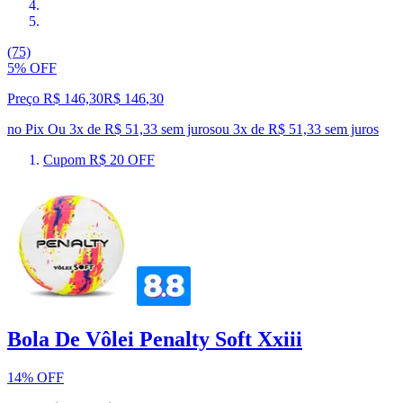
(75)
5% OFF
Preço R$ 146,30
R$
146
,
30
no Pix
Ou 3x de R$ 51,33 sem juros
ou
3
x de
R$ 51,33
sem juros
Cupom R$ 20 OFF
Bola De Vôlei Penalty Soft Xxiii
14% OFF