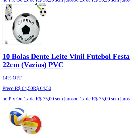
10 Bolas Dente Leite Vinil Futebol Festa
22cm (Vazias) PVC
14% OFF
Preço R$ 64,50
R$
64
,
50
no Pix
Ou 1x de R$ 75,00 sem juros
ou
1
x de
R$ 75,00
sem juros