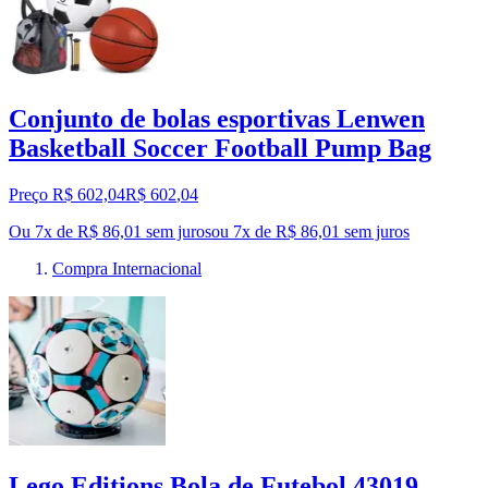
Conjunto de bolas esportivas Lenwen
Basketball Soccer Football Pump Bag
Preço R$ 602,04
R$
602
,
04
Ou 7x de R$ 86,01 sem juros
ou
7
x de
R$ 86,01
sem juros
Compra Internacional
Lego Editions Bola de Futebol 43019