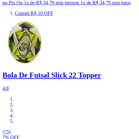
no Pix
Ou 1x de R$ 34,79 sem juros
ou
1
x de
R$ 34,79
sem juros
Cupom R$ 10 OFF
Bola De Futsal Slick 22 Topper
4.8
(75)
7% OFF