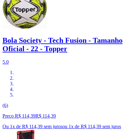
Bola Society - Tech Fusion - Tamanho
Oficial - 22 - Topper
5.0
(6)
Preço R$ 114,39
R$
114
,
39
Ou 1x de R$ 114,39 sem juros
ou
1
x de
R$ 114,39
sem juros