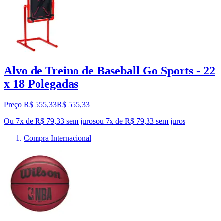
Alvo de Treino de Baseball Go Sports - 22
x 18 Polegadas
Preço R$ 555,33
R$
555
,
33
Ou 7x de R$ 79,33 sem juros
ou
7
x de
R$ 79,33
sem juros
Compra Internacional