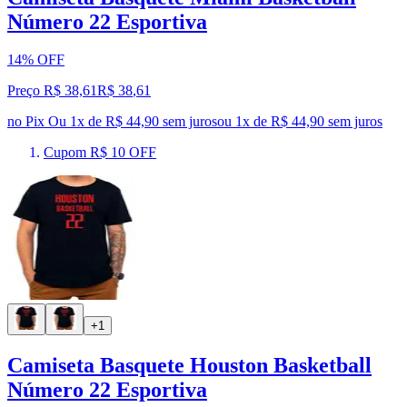
Número 22 Esportiva
14% OFF
Preço R$ 38,61
R$
38
,
61
no Pix
Ou 1x de R$ 44,90 sem juros
ou
1
x de
R$ 44,90
sem juros
Cupom R$ 10 OFF
+1
Camiseta Basquete Houston Basketball
Número 22 Esportiva