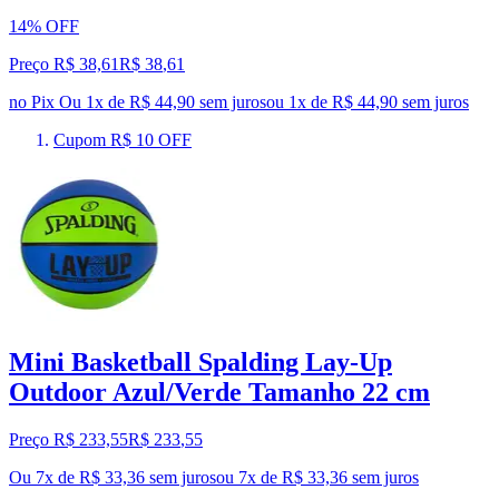
14% OFF
Preço R$ 38,61
R$
38
,
61
no Pix
Ou 1x de R$ 44,90 sem juros
ou
1
x de
R$ 44,90
sem juros
Cupom R$ 10 OFF
Mini Basketball Spalding Lay-Up
Outdoor Azul/Verde Tamanho 22 cm
Preço R$ 233,55
R$
233
,
55
Ou 7x de R$ 33,36 sem juros
ou
7
x de
R$ 33,36
sem juros