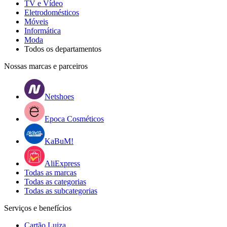
TV e Vídeo
Eletrodomésticos
Móveis
Informática
Moda
Todos os departamentos
Nossas marcas e parceiros
Netshoes
Epoca Cosméticos
KaBuM!
AliExpress
Todas as marcas
Todas as categorias
Todas as subcategorias
Serviços e benefícios
Cartão Luiza