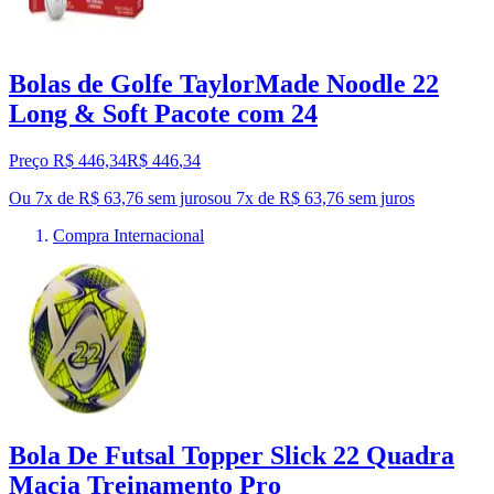
Bolas de Golfe TaylorMade Noodle 22
Long & Soft Pacote com 24
Preço R$ 446,34
R$
446
,
34
Ou 7x de R$ 63,76 sem juros
ou
7
x de
R$ 63,76
sem juros
Compra Internacional
Bola De Futsal Topper Slick 22 Quadra
Macia Treinamento Pro