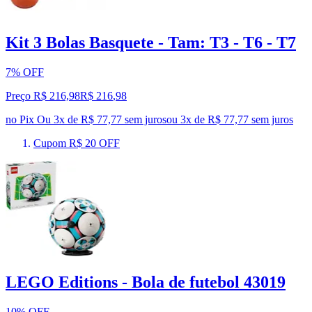
Kit 3 Bolas Basquete - Tam: T3 - T6 - T7
7% OFF
Preço R$ 216,98
R$
216
,
98
no Pix
Ou 3x de R$ 77,77 sem juros
ou
3
x de
R$ 77,77
sem juros
Cupom R$ 20 OFF
LEGO Editions - Bola de futebol 43019
10% OFF