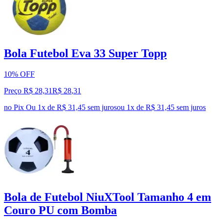
Bola Futebol Eva 33 Super Topp
10% OFF
Preço R$ 28,31
R$
28
,
31
no Pix
Ou 1x de R$ 31,45 sem juros
ou
1
x de
R$ 31,45
sem juros
Bola de Futebol NiuXTool Tamanho 4 em
Couro PU com Bomba