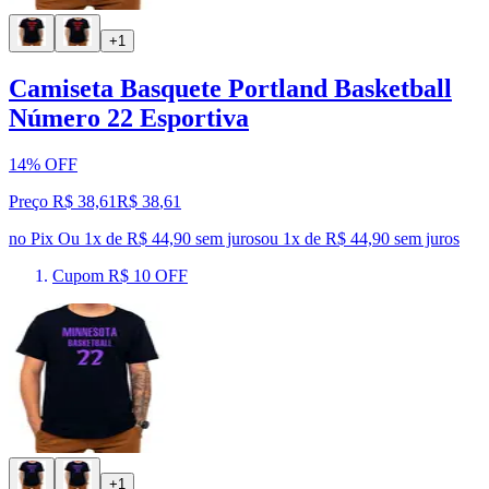
+1
Camiseta Basquete Portland Basketball
Número 22 Esportiva
14% OFF
Preço R$ 38,61
R$
38
,
61
no Pix
Ou 1x de R$ 44,90 sem juros
ou
1
x de
R$ 44,90
sem juros
Cupom R$ 10 OFF
+1