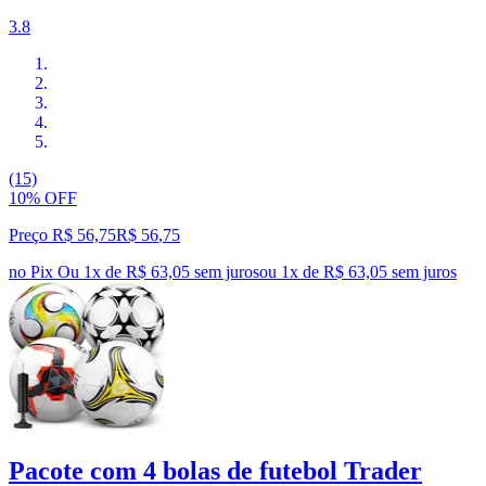
3.8
(15)
10% OFF
Preço R$ 56,75
R$
56
,
75
no Pix
Ou 1x de R$ 63,05 sem juros
ou
1
x de
R$ 63,05
sem juros
Pacote com 4 bolas de futebol Trader