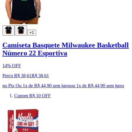
+1
Camiseta Basquete Milwaukee Basketball
Número 22 Esportiva
14% OFF
Preço R$ 38,61
R$
38
,
61
no Pix
Ou 1x de R$ 44,90 sem juros
ou
1
x de
R$ 44,90
sem juros
Cupom R$ 10 OFF