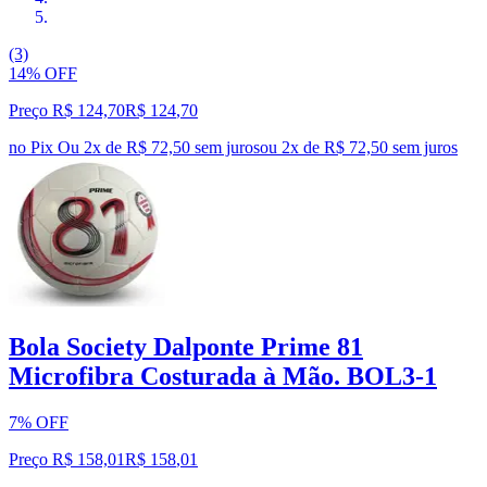
(3)
14% OFF
Preço R$ 124,70
R$
124
,
70
no Pix
Ou 2x de R$ 72,50 sem juros
ou
2
x de
R$ 72,50
sem juros
Bola Society Dalponte Prime 81
Microfibra Costurada à Mão. BOL3-1
7% OFF
Preço R$ 158,01
R$
158
,
01