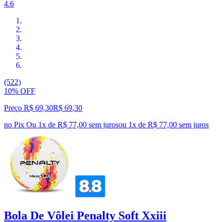
4.6
(522)
10% OFF
Preço R$ 69,30
R$
69
,
30
no Pix
Ou 1x de R$ 77,00 sem juros
ou
1
x de
R$ 77,00
sem juros
Bola De Vôlei Penalty Soft Xxiii