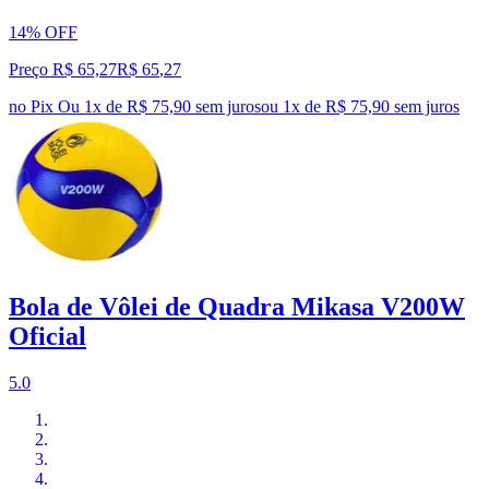
14% OFF
Preço R$ 65,27
R$
65
,
27
no Pix
Ou 1x de R$ 75,90 sem juros
ou
1
x de
R$ 75,90
sem juros
Bola de Vôlei de Quadra Mikasa V200W
Oficial
5.0