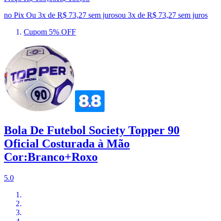
no Pix
Ou 3x de R$ 73,27 sem juros
ou
3
x de
R$ 73,27
sem juros
Cupom 5% OFF
Bola De Futebol Society Topper 90
Oficial Costurada à Mão
Cor:Branco+Roxo
5.0