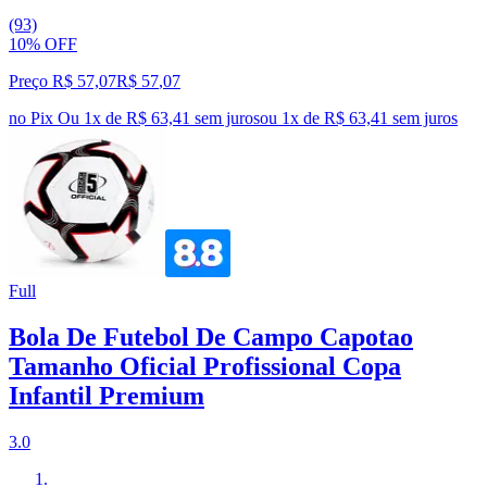
(93)
10% OFF
Preço R$ 57,07
R$
57
,
07
no Pix
Ou 1x de R$ 63,41 sem juros
ou
1
x de
R$ 63,41
sem juros
Full
Bola De Futebol De Campo Capotao
Tamanho Oficial Profissional Copa
Infantil Premium
3.0