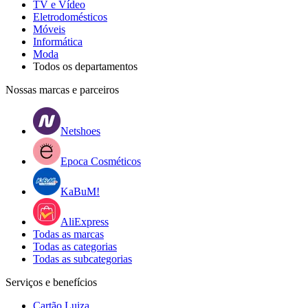
TV e Vídeo
Eletrodomésticos
Móveis
Informática
Moda
Todos os departamentos
Nossas marcas e parceiros
Netshoes
Epoca Cosméticos
KaBuM!
AliExpress
Todas as marcas
Todas as categorias
Todas as subcategorias
Serviços e benefícios
Cartão Luiza