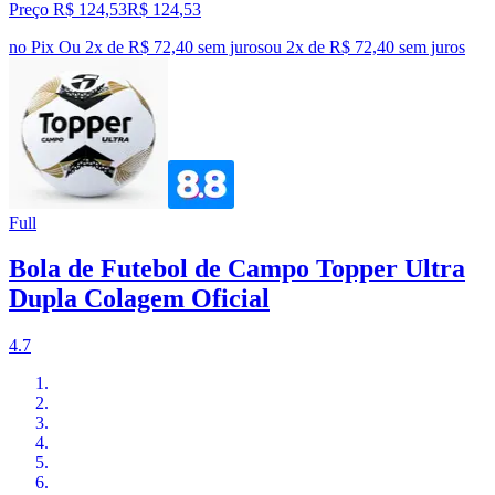
Preço R$ 124,53
R$
124
,
53
no Pix
Ou 2x de R$ 72,40 sem juros
ou
2
x de
R$ 72,40
sem juros
Full
Bola de Futebol de Campo Topper Ultra
Dupla Colagem Oficial
4.7