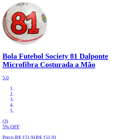
Bola Futebol Society 81 Dalponte
Microfibra Costurada a Mão
5.0
(3)
5% OFF
Preço R$ 151,91
R$
151
,
91