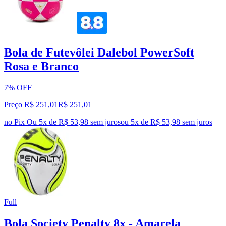
Bola de Futevôlei Dalebol PowerSoft
Rosa e Branco
7% OFF
Preço R$ 251,01
R$
251
,
01
no Pix
Ou 5x de R$ 53,98 sem juros
ou
5
x de
R$ 53,98
sem juros
Full
Bola Society Penalty 8x - Amarela