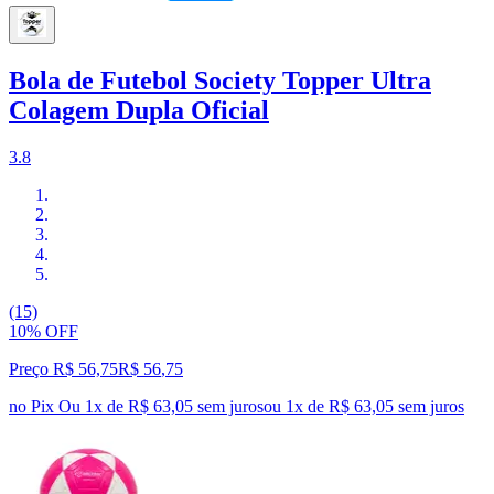
Bola de Futebol Society Topper Ultra
Colagem Dupla Oficial
3.8
(15)
10% OFF
Preço R$ 56,75
R$
56
,
75
no Pix
Ou 1x de R$ 63,05 sem juros
ou
1
x de
R$ 63,05
sem juros