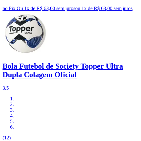
no Pix
Ou 1x de R$ 63,00 sem juros
ou
1
x de
R$ 63,00
sem juros
Bola Futebol de Society Topper Ultra
Dupla Colagem Oficial
3.5
(12)