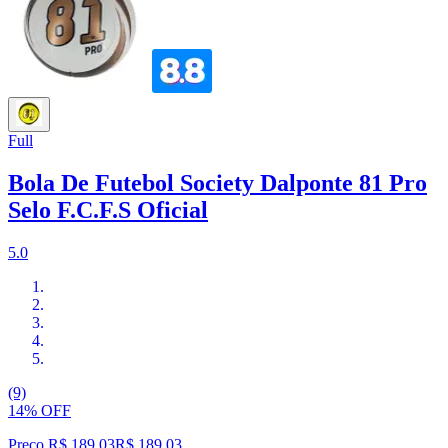
Full
Bola De Futebol Society Dalponte 81 Pro
Selo F.C.F.S Oficial
5.0
(9)
14% OFF
Preço R$ 189,03
R$
189
,
03