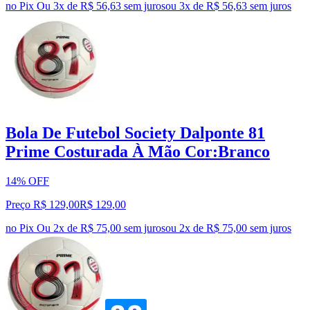
no Pix
Ou 3x de R$ 56,63 sem juros
ou
3
x de
R$ 56,63
sem juros
Bola De Futebol Society Dalponte 81
Prime Costurada À Mão Cor:Branco
14% OFF
Preço R$ 129,00
R$
129
,
00
no Pix
Ou 2x de R$ 75,00 sem juros
ou
2
x de
R$ 75,00
sem juros