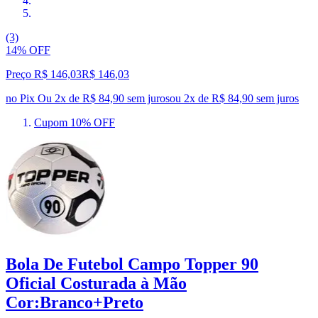
(3)
14% OFF
Preço R$ 146,03
R$
146
,
03
no Pix
Ou 2x de R$ 84,90 sem juros
ou
2
x de
R$ 84,90
sem juros
Cupom 10% OFF
Bola De Futebol Campo Topper 90
Oficial Costurada à Mão
Cor:Branco+Preto