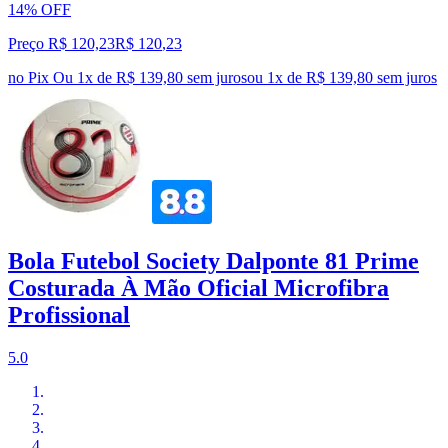
14% OFF
Preço R$ 120,23
R$
120
,
23
no Pix
Ou 1x de R$ 139,80 sem juros
ou
1
x de
R$ 139,80
sem juros
Bola Futebol Society Dalponte 81 Prime
Costurada À Mão Oficial Microfibra
Profissional
5.0