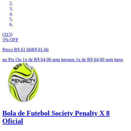
(315)
5% OFF
Preço R$ 61,66
R$
61
,
66
no Pix
Ou 1x de R$ 64,90 sem juros
ou
1
x de
R$ 64,90
sem juros
Bola de Futebol Society Penalty X 8
Oficial