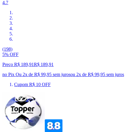
4.7
(198)
5% OFF
Preço R$ 189,91
R$
189
,
91
no Pix
Ou 2x de R$ 99,95 sem juros
ou
2
x de
R$ 99,95
sem juros
Cupom R$ 10 OFF