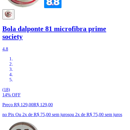
Bola dalponte 81 microfibra prime
society
4.8
(18)
14% OFF
Preço R$ 129,00
R$
129
,
00
no Pix
Ou 2x de R$ 75,00 sem juros
ou
2
x de
R$ 75,00
sem juros