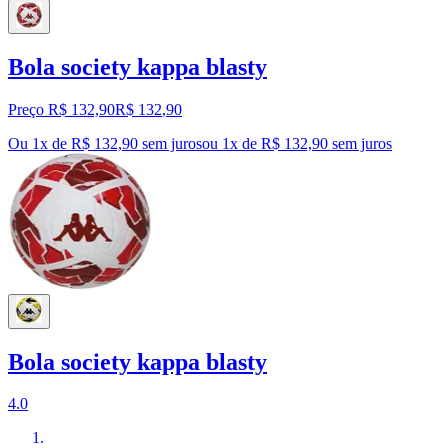
Bola society kappa blasty
Preço R$ 132,90
R$
132
,
90
Ou 1x de R$ 132,90 sem juros
ou
1
x de
R$ 132,90
sem juros
Bola society kappa blasty
4.0