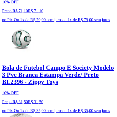
10% OFF
Preço R$ 71,10
R$
71
,
10
no Pix
Ou 1x de R$ 79,00 sem juros
ou
1
x de
R$ 79,00
sem juros
Bola de Futebol Campo E Society Modelo
3 Pvc Branca Estampa Verde/ Preto
BL2396 - Zippy Toys
10% OFF
Preço R$ 31,50
R$
31
,
50
no Pix
Ou 1x de R$ 35,00 sem juros
ou
1
x de
R$ 35,00
sem juros