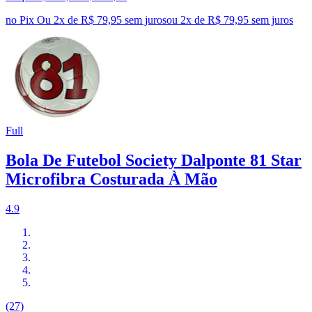
no Pix
Ou 2x de R$ 79,95 sem juros
ou
2
x de
R$ 79,95
sem juros
Full
Bola De Futebol Society Dalponte 81 Star
Microfibra Costurada À Mão
4.9
(27)