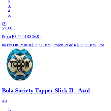
(3)
5% OFF
Preço R$ 56,91
R$
56
,
91
no Pix
Ou 1x de R$ 59,90 sem juros
ou
1
x de
R$ 59,90
sem juros
Bola Society Topper Slick II - Azul
4.4