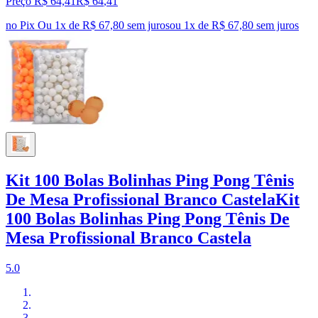
Preço R$ 64,41
R$
64
,
41
no Pix
Ou 1x de R$ 67,80 sem juros
ou
1
x de
R$ 67,80
sem juros
Kit 100 Bolas Bolinhas Ping Pong Tênis
De Mesa Profissional Branco CastelaKit
100 Bolas Bolinhas Ping Pong Tênis De
Mesa Profissional Branco Castela
5.0