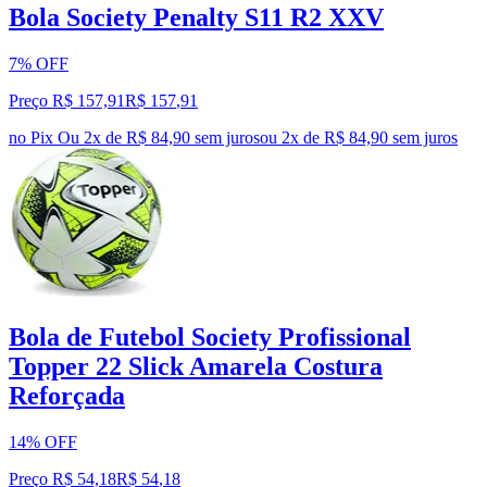
Bola Society Penalty S11 R2 XXV
7% OFF
Preço R$ 157,91
R$
157
,
91
no Pix
Ou 2x de R$ 84,90 sem juros
ou
2
x de
R$ 84,90
sem juros
Bola de Futebol Society Profissional
Topper 22 Slick Amarela Costura
Reforçada
14% OFF
Preço R$ 54,18
R$
54
,
18