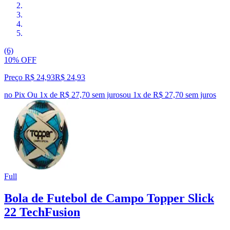
(6)
10% OFF
Preço R$ 24,93
R$
24
,
93
no Pix
Ou 1x de R$ 27,70 sem juros
ou
1
x de
R$ 27,70
sem juros
Full
Bola de Futebol de Campo Topper Slick
22 TechFusion