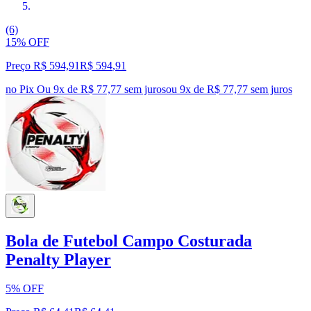
(6)
15% OFF
Preço R$ 594,91
R$
594
,
91
no Pix
Ou 9x de R$ 77,77 sem juros
ou
9
x de
R$ 77,77
sem juros
Bola de Futebol Campo Costurada
Penalty Player
5% OFF