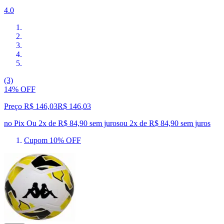
4.0
(3)
14% OFF
Preço R$ 146,03
R$
146
,
03
no Pix
Ou 2x de R$ 84,90 sem juros
ou
2
x de
R$ 84,90
sem juros
Cupom 10% OFF