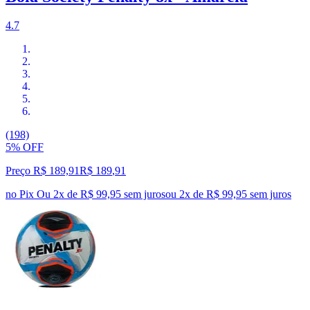
4.7
(198)
5% OFF
Preço R$ 189,91
R$
189
,
91
no Pix
Ou 2x de R$ 99,95 sem juros
ou
2
x de
R$ 99,95
sem juros