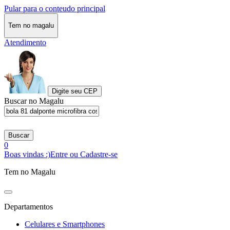
Pular para o conteudo principal
Tem no magalu
Atendimento
Digite seu CEP
Buscar no Magalu
Buscar
0
Boas vindas :)
Entre ou Cadastre-se
Tem no Magalu
Departamentos
Celulares e Smartphones