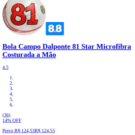
Bola Campo Dalponte 81 Star Microfibra
Costurada a Mão
4.5
(36)
14% OFF
Preço R$ 124,53
R$
124
,
53