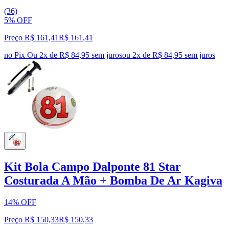
(36)
5% OFF
Preço R$ 161,41
R$
161
,
41
no Pix
Ou 2x de R$ 84,95 sem juros
ou
2
x de
R$ 84,95
sem juros
Kit Bola Campo Dalponte 81 Star
Costurada A Mão + Bomba De Ar Kagiva
14% OFF
Preço R$ 150,33
R$
150
,
33