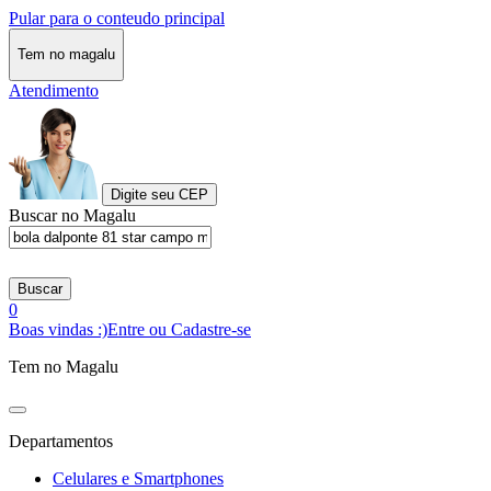
Pular para o conteudo principal
Tem no magalu
Atendimento
Digite seu CEP
Buscar no Magalu
Buscar
0
Boas vindas :)
Entre ou Cadastre-se
Tem no Magalu
Departamentos
Celulares e Smartphones