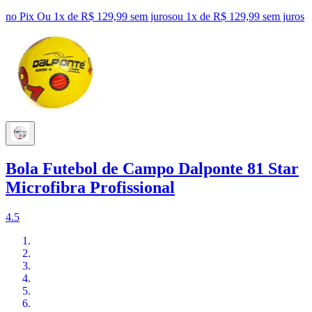
no Pix
Ou 1x de R$ 129,99 sem juros
ou
1
x de
R$ 129,99
sem juros
Bola Futebol de Campo Dalponte 81 Star
Microfibra Profissional
4.5