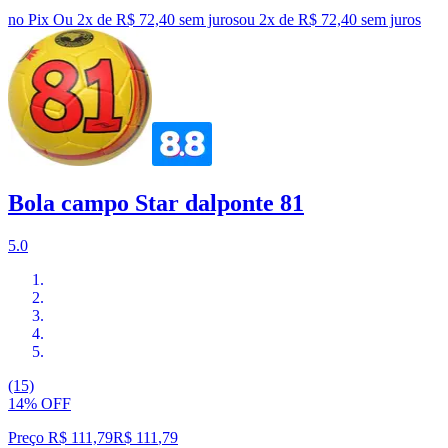
no Pix
Ou 2x de R$ 72,40 sem juros
ou
2
x de
R$ 72,40
sem juros
Bola campo Star dalponte 81
5.0
(15)
14% OFF
Preço R$ 111,79
R$
111
,
79