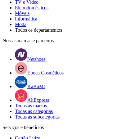
TV e Vídeo
Eletrodomésticos
Móveis
Informática
Moda
Todos os departamentos
Nossas marcas e parceiros
Netshoes
Epoca Cosméticos
KaBuM!
AliExpress
Todas as marcas
Todas as categorias
Todas as subcategorias
Serviços e benefícios
Cartão Luiza