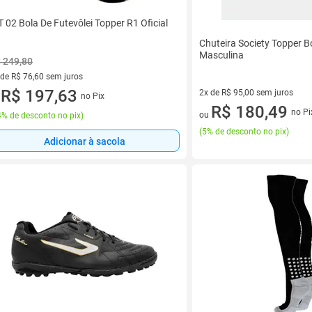
T 02 Bola De Futevôlei Topper R1 Oficial
Chuteira Society Topper Bo
Masculina
 249,80
 de R$ 76,60 sem juros
ez de R$ 76,60 sem juros
R$ 197,63
2x de R$ 95,00 sem juros
no Pix
u
2 vez de R$ 95,00 sem juros
R$ 180,49
no Pi
ou
% de desconto no pix
)
(
5% de desconto no pix
)
Adicionar à sacola