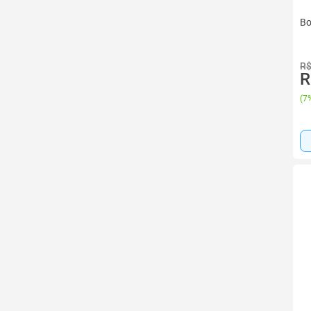
Bo
R$
R
(
7%