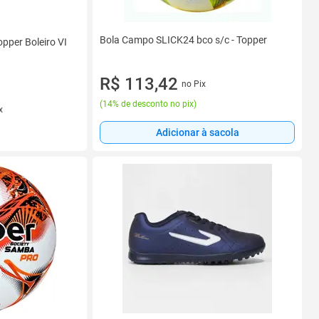
Bola Campo SLICK24 bco s/c - Topper
opper Boleiro VI
R$ 113,42
no Pix
(
14% de desconto no pix
)
x
Adicionar à sacola