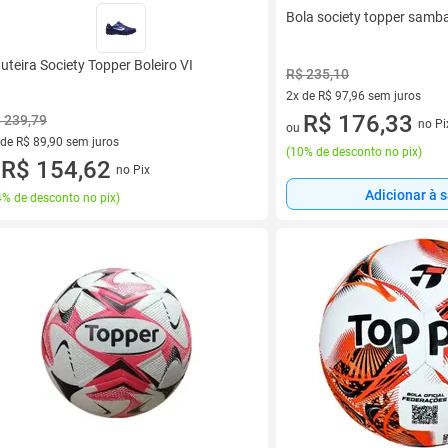
Bola society topper samba
uteira Society Topper Boleiro VI
R$ 235,10
2x de R$ 97,96 sem juros
2 vez de R$ 97,96 sem juros
R$ 176,33
 239,79
no Pi
ou
 de R$ 89,90 sem juros
(
10% de desconto no pix
)
ez de R$ 89,90 sem juros
R$ 154,62
no Pix
u
Adicionar à 
% de desconto no pix
)