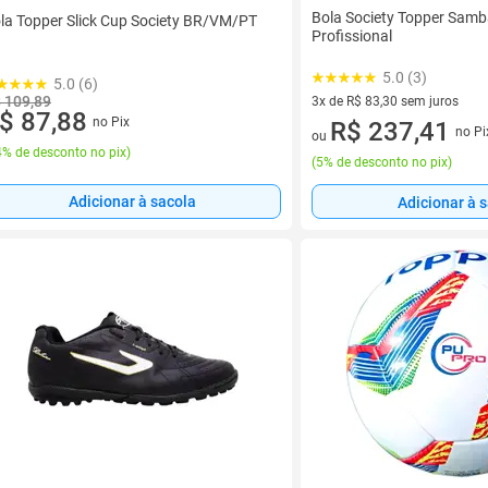
Bola Society Topper Samba
la Topper Slick Cup Society BR/VM/PT
Profissional
5.0 (3)
5.0 (6)
 109,89
3x de R$ 83,30 sem juros
$ 87,88
no Pix
3 vez de R$ 83,30 sem juros
R$ 237,41
no Pi
ou
% de desconto no pix
)
(
5% de desconto no pix
)
Adicionar à sacola
Adicionar à 