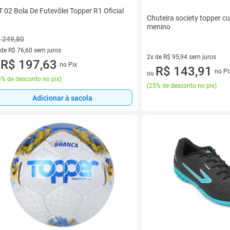
T 02 Bola De Futevôlei Topper R1 Oficial
Chuteira society topper cup
menino
 249,80
 de R$ 76,60 sem juros
2x de R$ 95,94 sem juros
ez de R$ 76,60 sem juros
R$ 197,63
no Pix
u
2 vez de R$ 95,94 sem juros
R$ 143,91
no Pi
ou
% de desconto no pix
)
(
25% de desconto no pix
)
Adicionar à sacola