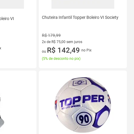
Chuteira Infantil Topper Boleiro VI Society
leiro VI
R$ 179,99
2x de R$ 75,00 sem juros
x
2 vez de R$ 75,00 sem juros
R$ 142,49
no Pix
ou
(
5% de desconto no pix
)