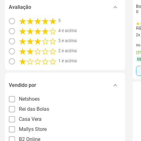
Bo
Avaliação
II
5
R$
4 e acima
2x
3 e acima
2 v
o
2 e acima
(
5%
1 e acima
Vendido por
Netshoes
Rei das Bolas
Casa Vera
Mallys Store
B2 Online