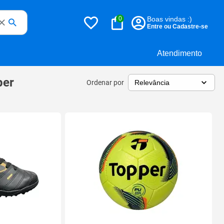
0
Boas vindas :)
Entre ou Cadastre-se
Atendimento
per
Ordenar por