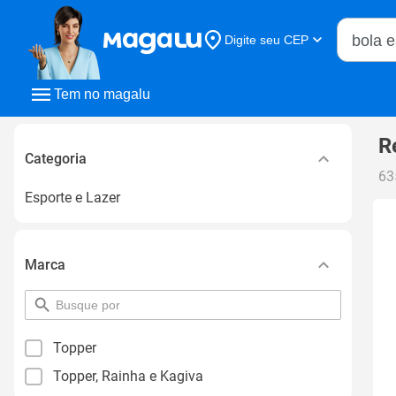
Buscar n
Digite seu CEP
Buscar
Tem no magalu
R
Categoria
63
Esporte e Lazer
Marca
pesquisar
por
filtro
Topper
Topper, Rainha e Kagiva