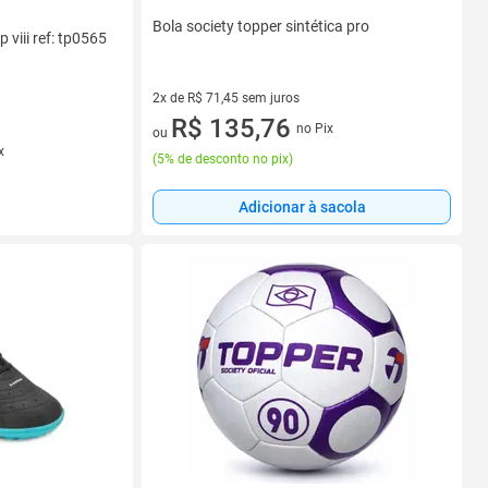
Bola society topper sintética pro
 viii ref: tp0565
2x de R$ 71,45 sem juros
2 vez de R$ 71,45 sem juros
R$ 135,76
no Pix
ou
x
(
5% de desconto no pix
)
Adicionar à sacola