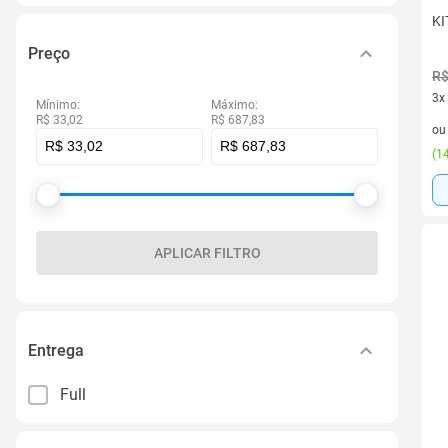
KI
Preço
R$
3x
Mínimo:
Máximo:
3 v
R$ 33,02
R$ 687,83
o
(
14
APLICAR FILTRO
Entrega
Full