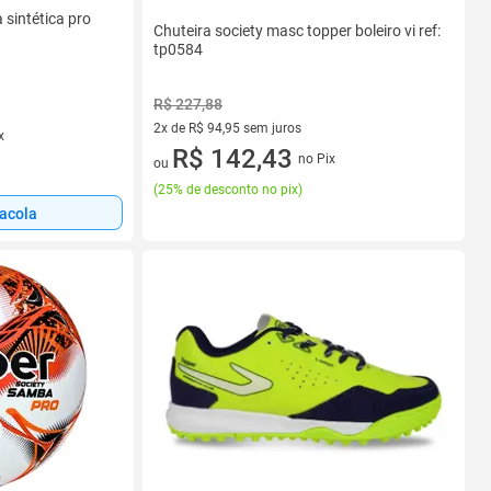
 sintética pro
Chuteira society masc topper boleiro vi ref:
tp0584
R$ 227,88
2x de R$ 94,95 sem juros
x
2 vez de R$ 94,95 sem juros
R$ 142,43
no Pix
ou
(
25% de desconto no pix
)
sacola