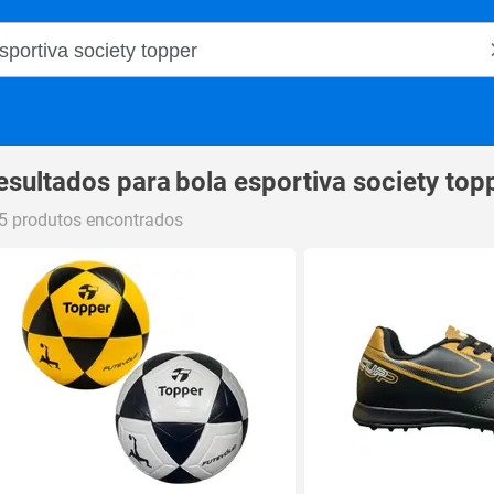
o Magalu
esultados para
bola esportiva society top
5 produtos encontrados