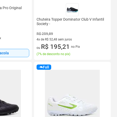
 Pro Original
Chuteira Topper Dominator Club V Infantil
Society -
R$ 259,89
x
4x de R$ 52,48 sem juros
4 vez de R$ 52,48 sem juros
R$ 195,21
no Pix
ou
sacola
(
7% de desconto no pix
)
Full