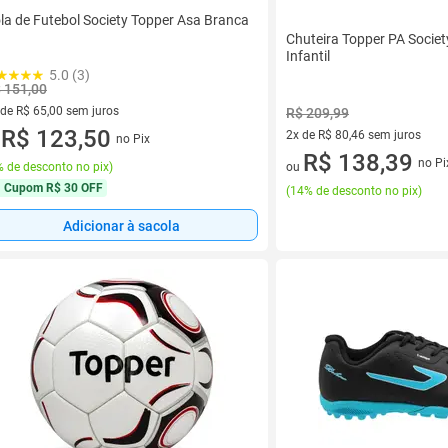
la de Futebol Society Topper Asa Branca
Chuteira Topper PA Society
Infantil
5.0 (3)
 151,00
 de R$ 65,00 sem juros
R$ 209,99
ez de R$ 65,00 sem juros
R$ 123,50
2x de R$ 80,46 sem juros
no Pix
u
2 vez de R$ 80,46 sem juros
R$ 138,39
no Pi
 de desconto no pix
)
ou
Cupom
R$ 30 OFF
(
14% de desconto no pix
)
Adicionar à sacola