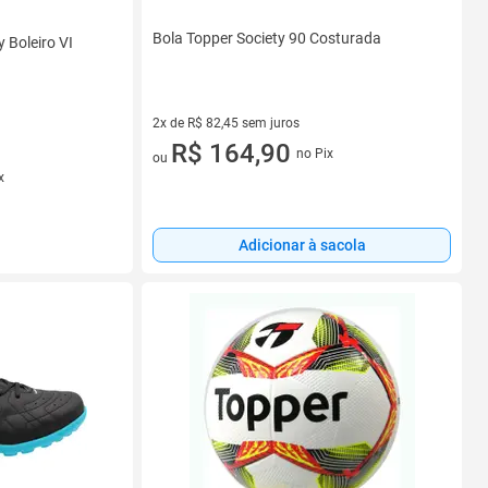
Bola Topper Society 90 Costurada
 Boleiro VI
2x de R$ 82,45 sem juros
2 vez de R$ 82,45 sem juros
R$ 164,90
no Pix
ou
x
Adicionar à sacola