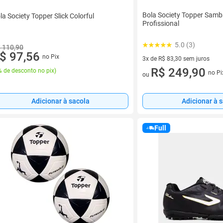
Bola Society Topper Samba
la Society Topper Slick Colorful
Profissional
5.0 (3)
 110,90
$ 97,56
no Pix
3x de R$ 83,30 sem juros
3 vez de R$ 83,30 sem juros
R$ 249,90
 de desconto no pix
)
no Pi
ou
Adicionar à sacola
Adicionar à 
Full