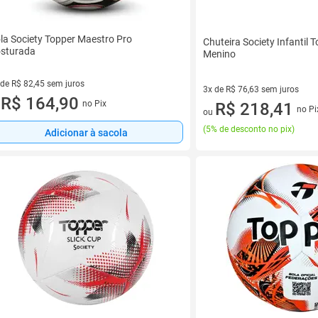
la Society Topper Maestro Pro
Chuteira Society Infantil T
sturada
Menino
 de R$ 82,45 sem juros
3x de R$ 76,63 sem juros
ez de R$ 82,45 sem juros
R$ 164,90
no Pix
3 vez de R$ 76,63 sem juros
R$ 218,41
u
no Pi
ou
(
5% de desconto no pix
)
Adicionar à sacola