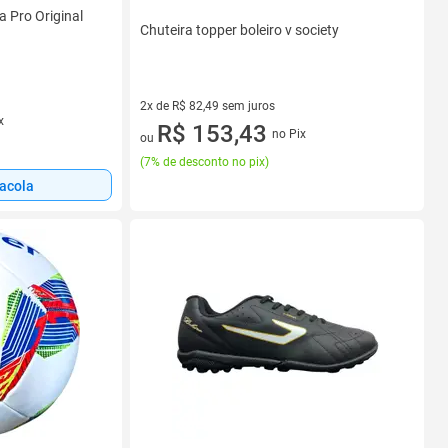
 Pro Original
Chuteira topper boleiro v society
2x de R$ 82,49 sem juros
x
2 vez de R$ 82,49 sem juros
R$ 153,43
no Pix
ou
(
7% de desconto no pix
)
sacola