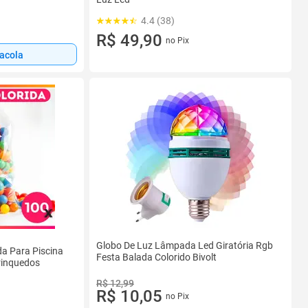
4.4 (38)
R$ 49,90
no Pix
sacola
Globo De Luz Lâmpada Led Giratória Rgb
da Para Piscina
Festa Balada Colorido Bivolt
rinquedos
R$ 12,99
R$ 10,05
no Pix