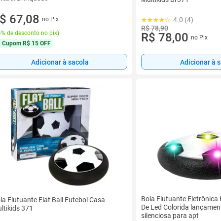
$ 67,08
no Pix
4.0 (4)
R$ 78,90
% de desconto no pix
)
R$ 78,00
no Pix
Cupom
R$ 15 OFF
Adicionar à sacola
Adicionar à 
Bola Flutuante Eletrônica 
la Flutuante Flat Ball Futebol Casa
De Led Colorida lançamen
ltikids 371
silenciosa para apt