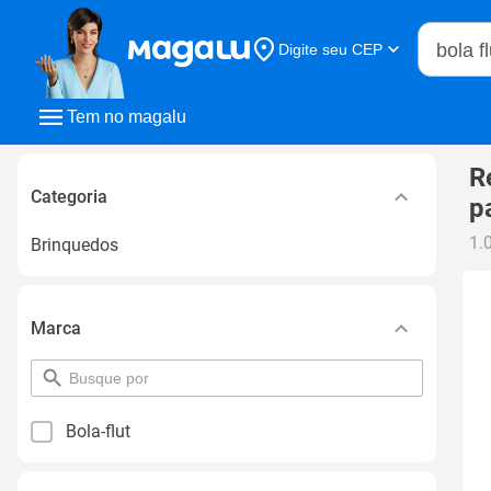
Buscar n
Digite seu CEP
Buscar
Tem no magalu
R
Categoria
p
1.
Brinquedos
Marca
pesquisar
por
filtro
Bola-flut