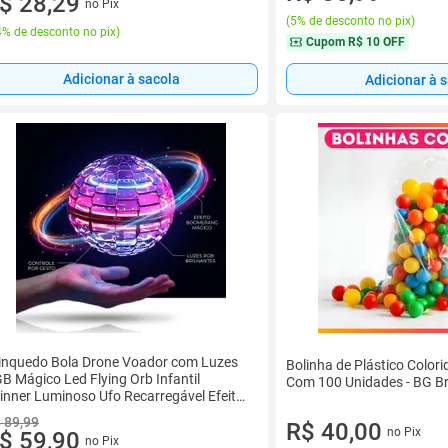
$ 28,29
no Pix
(
5% de desconto no pix
)
% de desconto no pix
)
Cupom
R$ 10 OFF
Adicionar à sacola
Adicionar à 
inquedo Bola Drone Voador com Luzes
Bolinha de Plástico Colori
B Mágico Led Flying Orb Infantil
Com 100 Unidades - BG B
inner Luminoso Ufo Recarregável Efeito
omerang Controle por Gesto
 89,99
R$ 40,00
no Pix
$ 59,90
no Pix