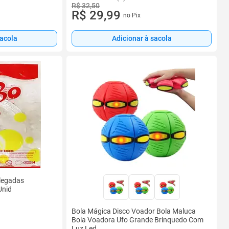
R$ 32,50
R$ 29,99
no Pix
Adicionar à sacola
sacola
legadas
Unid
Bola Mágica Disco Voador Bola Maluca
Bola Voadora Ufo Grande Brinquedo Com
Luz Led