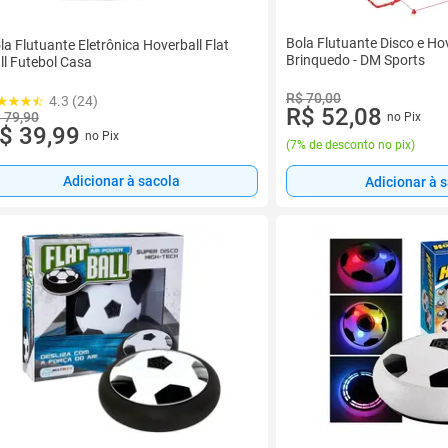
Bola Flutuante Disco e Hov
la Flutuante Eletrônica Hoverball Flat
Brinquedo - DM Sports
ll Futebol Casa
R$ 70,00
4.3 (24)
R$ 52,08
 79,90
no Pix
$ 39,99
no Pix
(
7% de desconto no pix
)
Adicionar à sacola
Adicionar à 