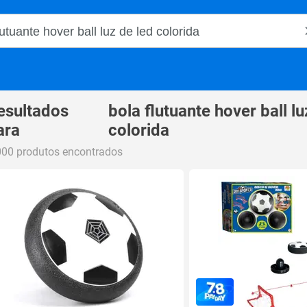
o Magalu
esultados
bola flutuante hover ball lu
ara
colorida
000 produtos encontrados