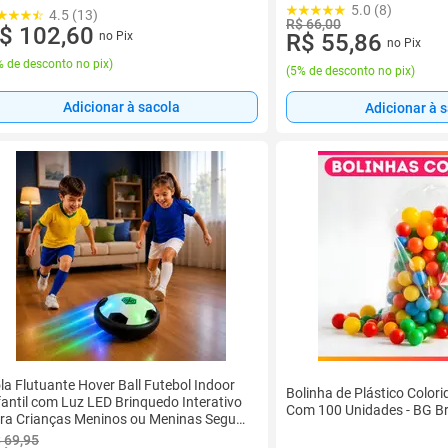
5.0 (8)
4.5 (13)
R$ 66,00
$ 102,60
no Pix
R$ 55,86
no Pix
 de desconto no pix
)
(
5% de desconto no pix
)
Adicionar à sacola
Adicionar à 
la Flutuante Hover Ball Futebol Indoor
Bolinha de Plástico Colori
fantil com Luz LED Brinquedo Interativo
Com 100 Unidades - BG B
ra Crianças Meninos ou Meninas Seguro
Divertido
 69,95