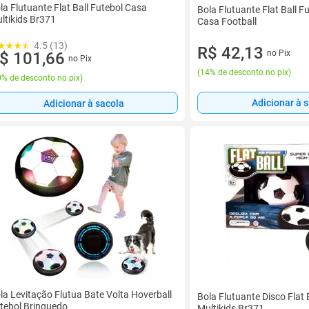
la Flutuante Flat Ball Futebol Casa
Bola Flutuante Flat Ball F
ltikids Br371
Casa Football
4.5 (13)
R$ 42,13
no Pix
$ 101,66
no Pix
(
14% de desconto no pix
)
% de desconto no pix
)
Adicionar à 
Adicionar à sacola
la Levitação Flutua Bate Volta Hoverball
Bola Flutuante Disco Flat B
tebol Brinquedo
Multikids Br371