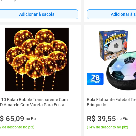
Adicionar à 
Adicionar à sacola
t 10 Balão Bubble Transparente Com
Bola Flutuante Futebol Tr
D Amarelo Com Vareta Para Festa
Brinquedo
$ 65,09
R$ 39,55
no Pix
no Pix
 de desconto no pix
)
(
14% de desconto no pix
)