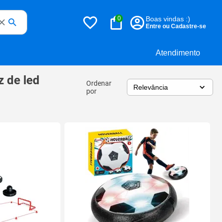
0
Boas vindas :)
Entre ou Cadastre-se
Atendimento
z de led
Ordenar
por