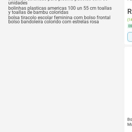
unidades
bolinhas plasticas americas 100 un 55 cm toallas
R
y toallas de bambu coloridas
bolsa tiracolo escolar feminina com bolso frontal
(
14
bolso bandoleira colorido com estrelas rosa
Bo
Mu