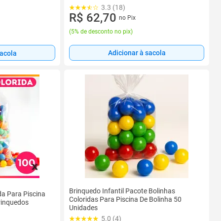
3.3 (18)
R$ 62,70
no Pix
(
5% de desconto no pix
)
Adicionar à sacola
sacola
Brinquedo Infantil Pacote Bolinhas
da Para Piscina
Coloridas Para Piscina De Bolinha 50
rinquedos
Unidades
5.0 (4)