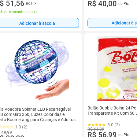
$ 51,56
R$ 40,00
no Pix
no Pix
% de desconto no pix
)
Adicionar à 
Adicionar à sacola
Balão Bubble Bolha 24 Po
la Voadora Spinner LED Recarregável
Transparente Kit Com 50 
B com Giro 360, Luzes Coloridas e
eito Boomerang para Crianças e Adultos
5.0 (2)
1.0 (2)
R$ 64,89
 49,99
R$ 56,99
no Pix