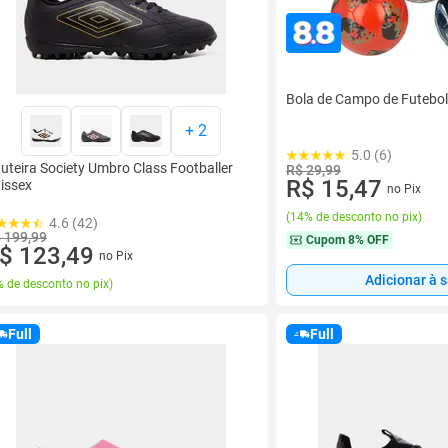
Bola de Campo de Futebol 
+
2
5.0 (6)
uteira Society Umbro Class Footballer
R$ 29,99
R$ 15,47
issex
no Pix
(
14% de desconto no pix
)
4.6 (42)
 199,99
Cupom
8% OFF
$ 123,49
no Pix
Adicionar à 
 de desconto no pix
)
Full
Full