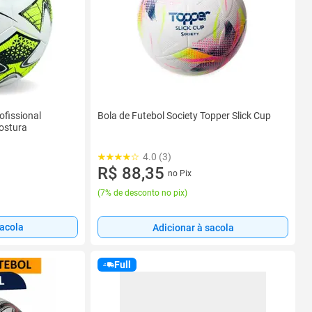
Bola de Futebol Society Topper Slick Cup
ofissional
Costura
4.0 (3)
R$ 88,35
no Pix
(
7% de desconto no pix
)
sacola
Adicionar à sacola
Full