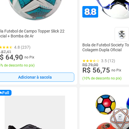
la Futebol de Campo Topper Slick 22
icial + Bomba de Ar
Bola de Futebol Society To
4.8 (237)
Colagem Dupla Oficial
 87,41
$ 64,90
no Pix
3.5 (12)
R$ 79,00
% de desconto no pix
)
R$ 56,75
no Pix
Adicionar à sacola
(
10% de desconto no pix
)
Full