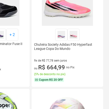
+
2
minator Fuse II
Chuteira Society Adidas F50 Hyperfast
League Copa Do Mundo
9x de R$ 77,78 sem juros
9 vez de R$ 77,78 sem juros
R$ 664,99
no Pix
ou
x
(
5% de desconto no pix
)
Cupom
R$ 20 OFF