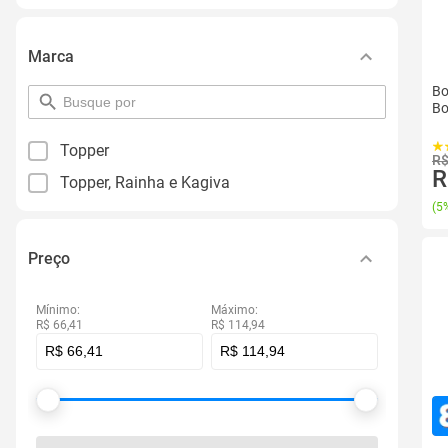
Marca
Bo
pesquisar
Bo
por
filtro
Topper
R$
R
Topper, Rainha e Kagiva
(
5%
Preço
Mínimo:
Máximo:
R$ 66,41
R$ 114,94