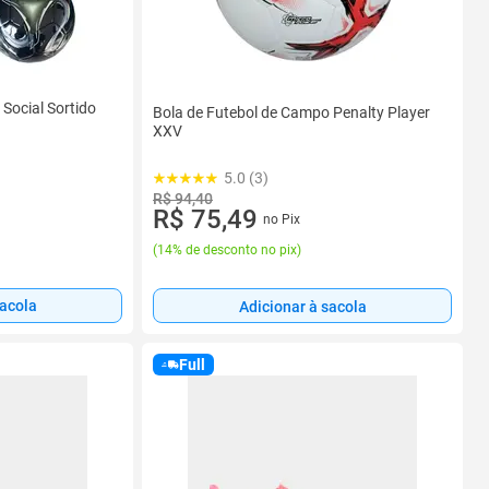
Social Sortido
Bola de Futebol de Campo Penalty Player
XXV
5.0 (3)
R$ 94,40
R$ 75,49
no Pix
(
14% de desconto no pix
)
sacola
Adicionar à sacola
Full