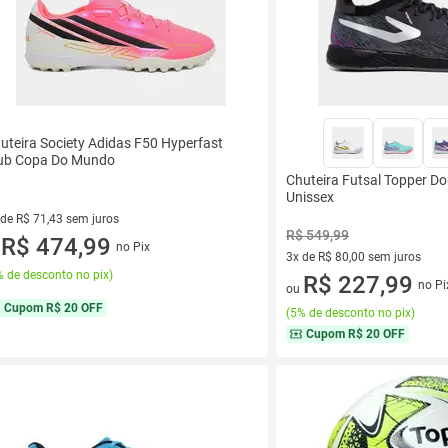
uteira Society Adidas F50 Hyperfast
ub Copa Do Mundo
Chuteira Futsal Topper Do
Unissex
 de R$ 71,43 sem juros
R$ 549,99
ez de R$ 71,43 sem juros
R$ 474,99
no Pix
u
3x de R$ 80,00 sem juros
 de desconto no pix
)
3 vez de R$ 80,00 sem juros
R$ 227,99
no Pi
ou
Cupom
R$ 20 OFF
(
5% de desconto no pix
)
Cupom
R$ 20 OFF