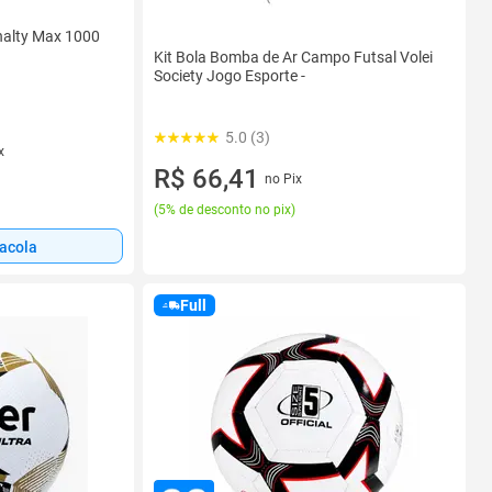
enalty Max 1000
Kit Bola Bomba de Ar Campo Futsal Volei
Society Jogo Esporte -
5.0 (3)
x
R$ 66,41
no Pix
(
5% de desconto no pix
)
sacola
Full