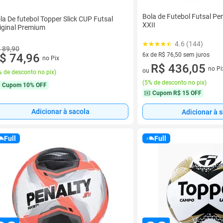
Bola de Futebol Futsal P
la De futebol Topper Slick CUP Futsal
XXII
iginal Premium
4.6 (144)
 89,90
6x de R$ 76,50 sem juros
$ 74,96
no Pix
6 vez de R$ 76,50 sem juros
R$ 436,05
no Pi
ou
 de desconto no pix
)
(
5% de desconto no pix
)
Cupom
10% OFF
Cupom
R$ 15 OFF
Adicionar à sacola
Adicionar à 
Full
Full