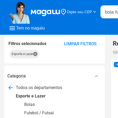
Buscar n
Digite seu CEP
Buscar
Tem no magalu
R
Filtros selecionados
LIMPAR FILTROS
98
Esporte e Lazer
Categoria
Todos os departamentos
Esporte e Lazer
Bolas
Futebol / Futsal