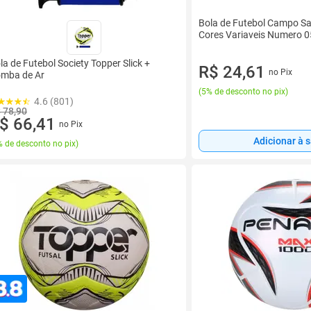
Bola de Futebol Campo Sal
Cores Variaveis Numero 0
la de Futebol Society Topper Slick +
R$ 24,61
no Pix
mba de Ar
(
5% de desconto no pix
)
4.6 (801)
 78,90
$ 66,41
no Pix
Adicionar à 
 de desconto no pix
)