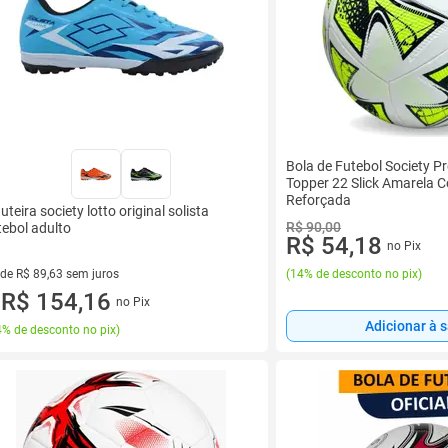
Bola de Futebol Society Pr
Topper 22 Slick Amarela 
Reforçada
uteira society lotto original solista
R$ 90,00
tebol adulto
R$ 54,18
no Pix
(
14% de desconto no pix
)
 de R$ 89,63 sem juros
ez de R$ 89,63 sem juros
R$ 154,16
no Pix
u
Adicionar à 
% de desconto no pix
)