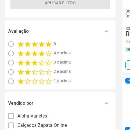
APLICAR FILTRO
Bo
Or
R$
Avaliação
R
(
5%
5
4 e acima
3 e acima
2 e acima
1 e acima
Vendido por
Alpha Varietes
Calçados Zapata Online