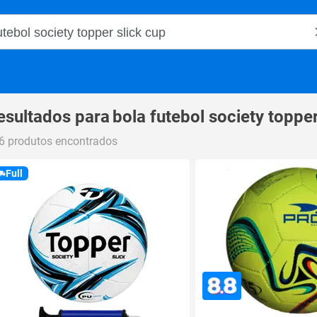
o Magalu
esultados para
bola futebol society topper
6 produtos encontrados
Full