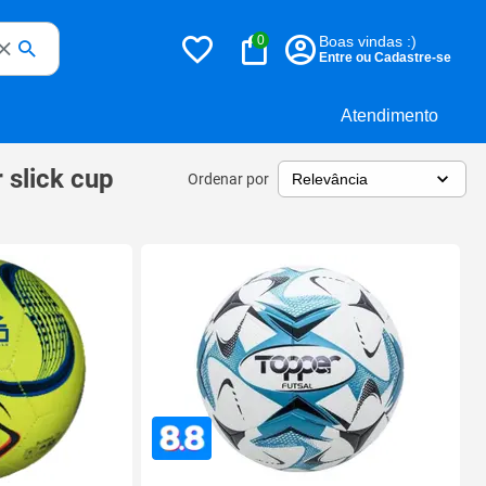
0
Boas vindas :)
Entre ou Cadastre-se
Atendimento
 slick cup
Ordenar por