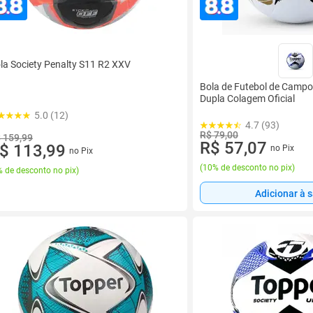
la Society Penalty S11 R2 XXV
Bola de Futebol de Campo
Dupla Colagem Oficial
5.0 (12)
4.7 (93)
R$ 79,00
 159,99
R$ 57,07
$ 113,99
no Pix
no Pix
(
10% de desconto no pix
)
 de desconto no pix
)
Adicionar à 