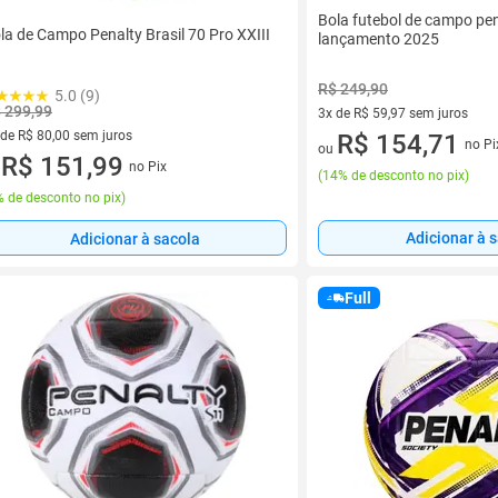
Bola futebol de campo pen
la de Campo Penalty Brasil 70 Pro XXIII
lançamento 2025
R$ 249,90
5.0 (9)
 299,99
3x de R$ 59,97 sem juros
 de R$ 80,00 sem juros
3 vez de R$ 59,97 sem juros
R$ 154,71
no Pi
ou
ez de R$ 80,00 sem juros
R$ 151,99
no Pix
u
(
14% de desconto no pix
)
 de desconto no pix
)
Adicionar à 
Adicionar à sacola
Full