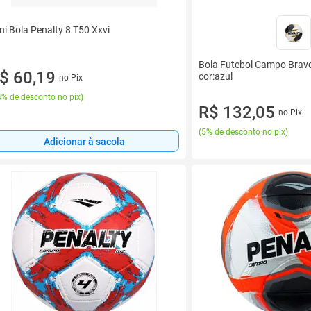
ni Bola Penalty 8 T50 Xxvi
Bola Futebol Campo Bravo
$ 60,19
cor:azul
no Pix
% de desconto no pix
)
R$ 132,05
no Pix
(
5% de desconto no pix
)
Adicionar à sacola