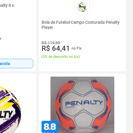
alty 8 x
Bola de Futebol Campo Costurada Penalty
Player
x
R$ 119,90
R$ 64,41
no Pix
(
5% de desconto no pix
)
sacola