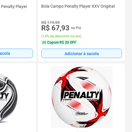
Bola Campo Penalty Player XXV Original
 Penalty Player
R$ 119,99
R$ 67,93
no Pix
(
14% de desconto no pix
)
Cupom
R$ 20 OFF
sacola
Adicionar à sacola