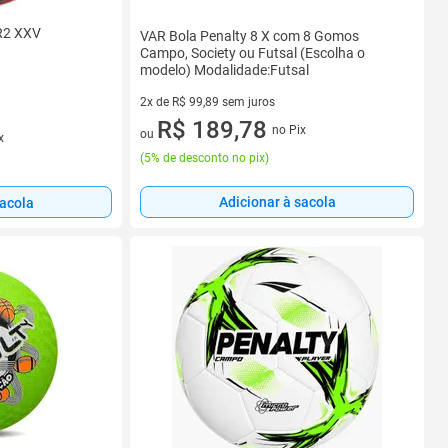
R2 XXV
VAR Bola Penalty 8 X com 8 Gomos
Campo, Society ou Futsal (Escolha o
modelo) Modalidade:Futsal
2x de R$ 99,89 sem juros
2 vez de R$ 99,89 sem juros
R$ 189,78
no Pix
ou
x
(
5% de desconto no pix
)
Adicionar à sacola
sacola