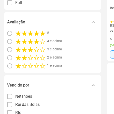
Full
Bo
Avaliação
R$
2x
5
2 v
o
4 e acima
(
5%
3 e acima
2 e acima
1 e acima
Vendido por
Netshoes
Rei das Bolas
Rtd