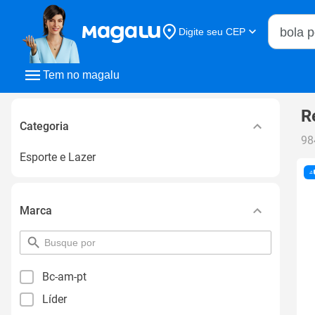
Buscar n
Digite seu CEP
Buscar
Tem no magalu
R
Categoria
98
Esporte e Lazer
Marca
pesquisar
por
filtro
Bc-am-pt
Líder