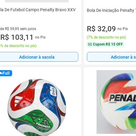
la De Futebol Campo Penalty Bravo XXV
Bola De Iniciação Penalty
R$ 32,09
 de R$ 59,95 sem juros
no Pix
ez de R$ 59,95 sem juros
R$ 103,11
no Pix
(
7% de desconto no pix
)
u
Cupom
R$ 15 OFF
% de desconto no pix
)
Adicionar à sacola
Adicionar à 
Full