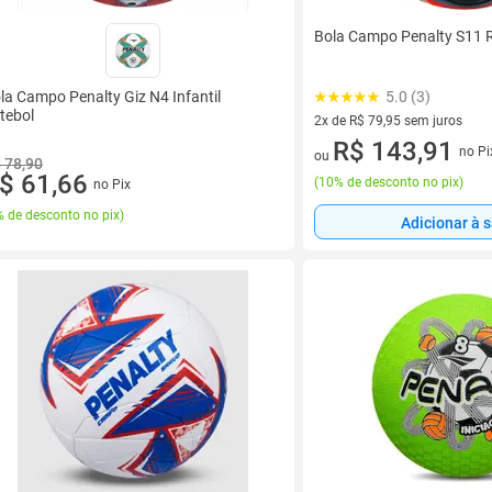
Bola Campo Penalty S11 
5.0 (3)
la Campo Penalty Giz N4 Infantil
tebol
2x de R$ 79,95 sem juros
2 vez de R$ 79,95 sem juros
R$ 143,91
no Pi
ou
 78,90
$ 61,66
(
10% de desconto no pix
)
no Pix
 de desconto no pix
)
Adicionar à 