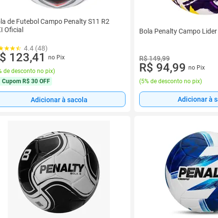
la de Futebol Campo Penalty S11 R2
I Oficial
Bola Penalty Campo Lider
4.4 (48)
$ 123,41
no Pix
R$ 149,99
R$ 94,99
no Pix
 de desconto no pix
)
(
5% de desconto no pix
)
Cupom
R$ 30 OFF
Adicionar à 
Adicionar à sacola