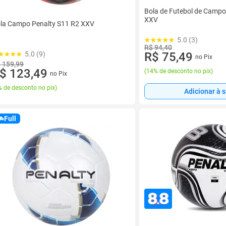
Bola de Futebol de Campo
XXV
la Campo Penalty S11 R2 XXV
5.0 (3)
R$ 94,40
R$ 75,49
5.0 (9)
no Pix
 159,99
$ 123,49
(
14% de desconto no pix
)
no Pix
 de desconto no pix
)
Adicionar à 
Full