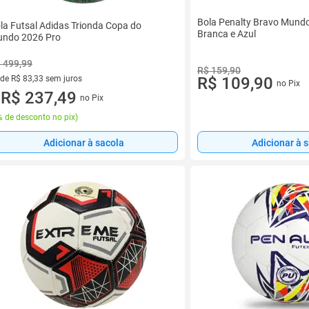
Bola Penalty Bravo Mun
la Futsal Adidas Trionda Copa do
Branca e Azul
ndo 2026 Pro
 499,99
R$ 159,90
 de R$ 83,33 sem juros
R$ 109,90
no Pix
ez de R$ 83,33 sem juros
R$ 237,49
no Pix
u
 de desconto no pix
)
Adicionar à sacola
Adicionar à 