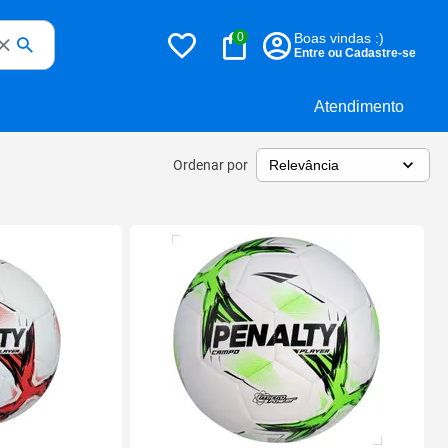
0
Boas vindas :)
Entre ou Cadastre-se
Atendimento
Ordenar por