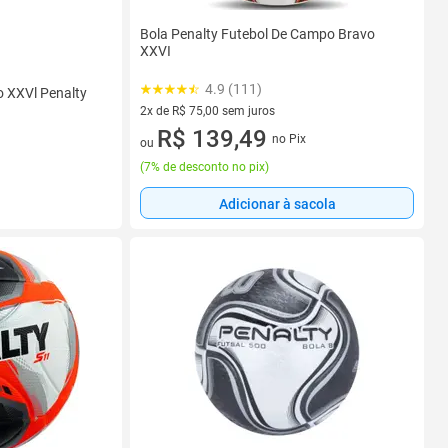
Bola Penalty Futebol De Campo Bravo
XXVI
4.9 (111)
 XXVl Penalty
2x de R$ 75,00 sem juros
2 vez de R$ 75,00 sem juros
R$ 139,49
no Pix
ou
(
7% de desconto no pix
)
Adicionar à sacola