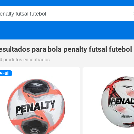
o Magalu
esultados para
bola penalty futsal futebol
4 produtos encontrados
Full