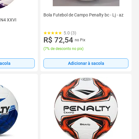
Bola Futebol de Campo Penalty bc - Lj - az
 N4 XXVI
5.0 (3)
R$ 72,54
no Pix
(
7% de desconto no pix
)
Adicionar à sacola
sacola