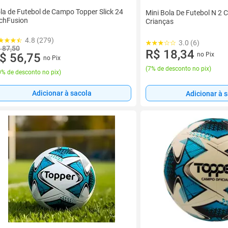
la de Futebol de Campo Topper Slick 24
Mini Bola De Futebol N 2 
chFusion
Crianças
4.8 (279)
3.0 (6)
 87,50
R$ 18,34
$ 56,75
no Pix
no Pix
(
7% de desconto no pix
)
% de desconto no pix
)
Adicionar à sacola
Adicionar à 