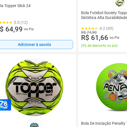
la Topper Slick 24
Bola Futebol Society Topp
Sintética Alta Durabilidad
5.0 (12)
$ 64,99
4.2 (45)
no Pix
R$ 74,90
R$ 61,66
no Pix
Adicionar à sacola
(
5% de desconto no pix
)
Bola De Iniciação Penalty