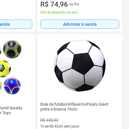
R$ 74,96
no Pix
(
5% de desconto no pix
)
sacola
Adicionar à sacola
Bola de futebol inflável GoFloats Giant
antil Society
preta e branca 76cm
r Toys
R$ 333,93
7x de R$ 45,05 sem juros