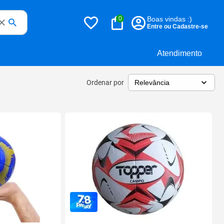
0
Boas vindas :)
Entre ou Cadastre-se
Atendimento
Ordenar por