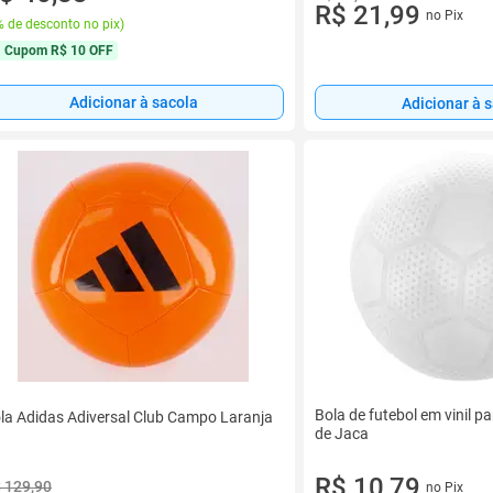
R$ 21,99
no Pix
 de desconto no pix
)
Cupom
R$ 10 OFF
Adicionar à sacola
Adicionar à 
Bola de futebol em vinil p
la Adidas Adiversal Club Campo Laranja
de Jaca
R$ 10,79
 129,90
no Pix