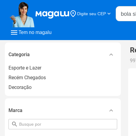
Buscar n
Digite seu CEP
Buscar
Tem no magalu
R
Categoria
99
Esporte e Lazer
Recém Chegados
Decoração
Marca
pesquisar
por
filtro