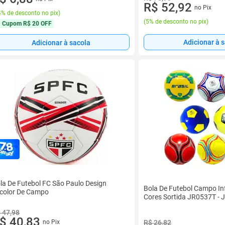
R$ 52,92
no Pix
% de desconto no pix
)
(
5% de desconto no pix
)
Cupom
R$ 20 OFF
Adicionar à 
Adicionar à sacola
la De Futebol FC São Paulo Design
Bola De Futebol Campo Inf
icolor De Campo
Cores Sortida JR0537T - J
 47,98
$ 40,83
R$ 26,82
no Pix