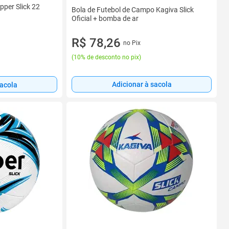
pper Slick 22
Bola de Futebol de Campo Kagiva Slick
Oficial + bomba de ar
R$ 78,26
no Pix
(
10% de desconto no pix
)
Adicionar à sacola
sacola