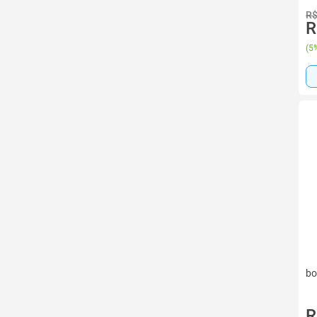
R$
R
(
5%
bo
R