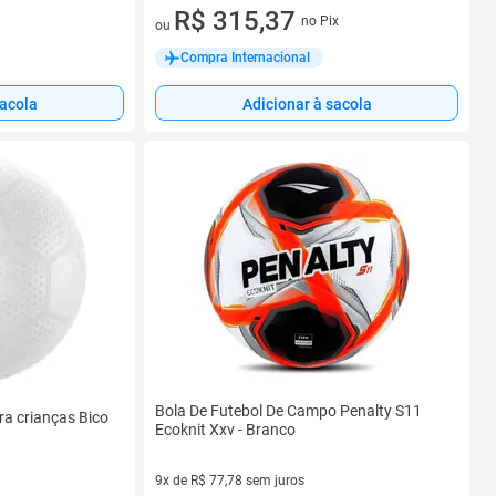
7 vez de R$ 45,05 sem juros
R$ 315,37
no Pix
ou
Compra Internacional
sacola
Adicionar à sacola
Bola De Futebol De Campo Penalty S11
ara crianças Bico
Ecoknit Xxv - Branco
9x de R$ 77,78 sem juros