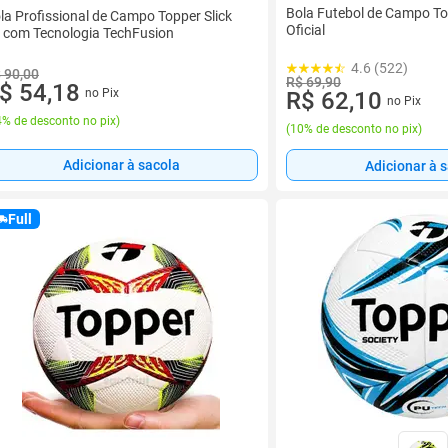
Bola Futebol de Campo To
la Profissional de Campo Topper Slick
Oficial
 com Tecnologia TechFusion
4.6 (522)
 90,00
R$ 69,90
$ 54,18
no Pix
R$ 62,10
no Pix
% de desconto no pix
)
(
10% de desconto no pix
)
Adicionar à sacola
Adicionar à 
Full