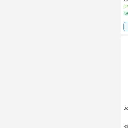
(
5%
Bo
R$