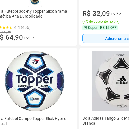
la Futebol Society Topper Slick Grama
R$ 32,09
no Pix
ntética Alta Durabilidade
(
7% de desconto no pix
)
4.4 (456)
Cupom
R$ 15 OFF
 74,90
$ 64,90
no Pix
Adicionar à 
Bola Adidas Tango Glider
la Futebol Campo Topper Slick Hybrid
Branca
icial