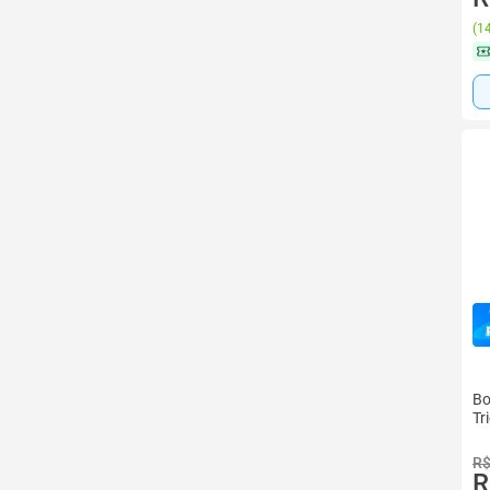
(
14
Bo
Tr
R$
R