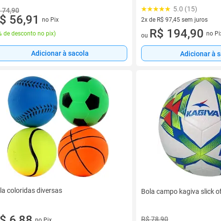
5.0 (15)
 74,90
$ 56,91
no Pix
2x de R$ 97,45 sem juros
2 vez de R$ 97,45 sem juros
R$ 194,90
 de desconto no pix
)
no Pi
ou
Adicionar à sacola
Adicionar à 
la coloridas diversas
Bola campo kagiva slick of
$ 6,88
R$ 78,90
no Pix