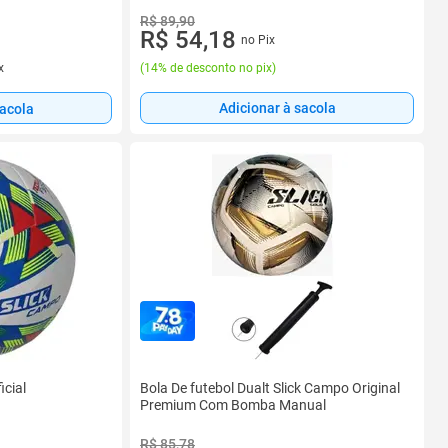
R$ 89,90
R$ 54,18
no Pix
(
14% de desconto no pix
)
x
Adicionar à sacola
sacola
icial
Bola De futebol Dualt Slick Campo Original
Premium Com Bomba Manual
R$ 85,78