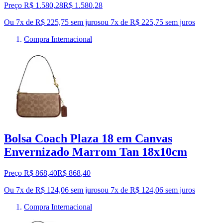
Preço R$ 1.580,28
R$
1.580
,
28
Ou 7x de R$ 225,75 sem juros
ou
7
x de
R$ 225,75
sem juros
Compra Internacional
Bolsa Coach Plaza 18 em Canvas
Envernizado Marrom Tan 18x10cm
Preço R$ 868,40
R$
868
,
40
Ou 7x de R$ 124,06 sem juros
ou
7
x de
R$ 124,06
sem juros
Compra Internacional