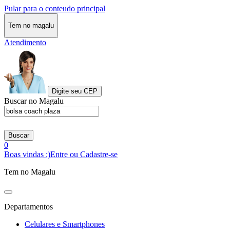
Pular para o conteudo principal
Tem no magalu
Atendimento
Digite seu CEP
Buscar no Magalu
Buscar
0
Boas vindas :)
Entre ou Cadastre-se
Tem no Magalu
Departamentos
Celulares e Smartphones