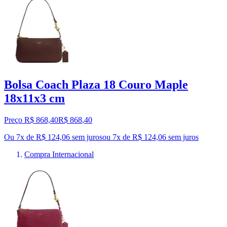
Bolsa Coach Plaza 18 Couro Maple
18x11x3 cm
Preço R$ 868,40
R$
868
,
40
Ou 7x de R$ 124,06 sem juros
ou
7
x de
R$ 124,06
sem juros
Compra Internacional