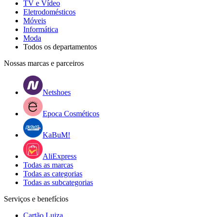
TV e Vídeo
Eletrodomésticos
Móveis
Informática
Moda
Todos os departamentos
Nossas marcas e parceiros
Netshoes
Epoca Cosméticos
KaBuM!
AliExpress
Todas as marcas
Todas as categorias
Todas as subcategorias
Serviços e benefícios
Cartão Luiza