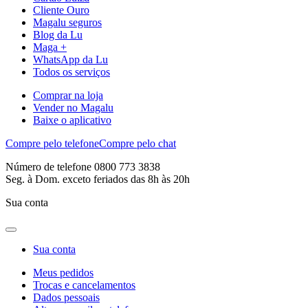
Cliente Ouro
Magalu seguros
Blog da Lu
Maga +
WhatsApp da Lu
Todos os serviços
Comprar na loja
Vender no Magalu
Baixe o aplicativo
Compre pelo telefone
Compre pelo chat
Número de telefone 0800 773 3838
Seg. à Dom. exceto feriados das 8h às 20h
Sua conta
Sua conta
Meus pedidos
Trocas e cancelamentos
Dados pessoais