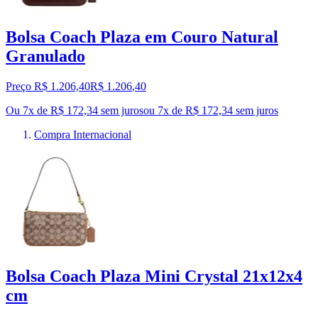
Bolsa Coach Plaza em Couro Natural
Granulado
Preço R$ 1.206,40
R$
1.206
,
40
Ou 7x de R$ 172,34 sem juros
ou
7
x de
R$ 172,34
sem juros
Compra Internacional
Bolsa Coach Plaza Mini Crystal 21x12x4
cm