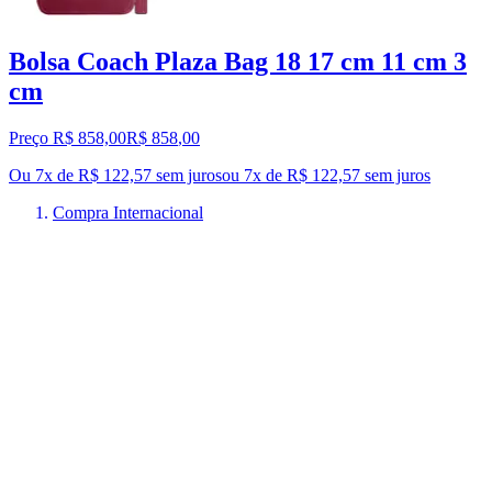
Bolsa Coach Plaza Bag 18 17 cm 11 cm 3
cm
Preço R$ 858,00
R$
858
,
00
Ou 7x de R$ 122,57 sem juros
ou
7
x de
R$ 122,57
sem juros
Compra Internacional