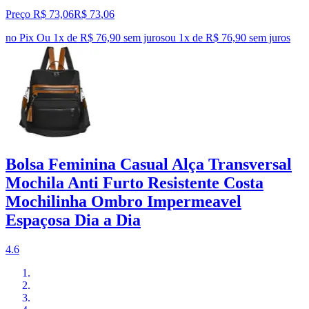
Preço R$ 73,06
R$
73
,
06
no Pix
Ou 1x de R$ 76,90 sem juros
ou
1
x de
R$ 76,90
sem juros
Bolsa Feminina Casual Alça Transversal
Mochila Anti Furto Resistente Costa
Mochilinha Ombro Impermeavel
Espaçosa Dia a Dia
4.6