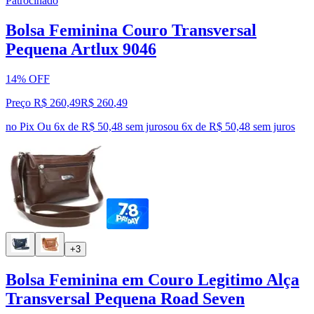
Patrocinado
Bolsa Feminina Couro Transversal
Pequena Artlux 9046
14% OFF
Preço R$ 260,49
R$
260
,
49
no Pix
Ou 6x de R$ 50,48 sem juros
ou
6
x de
R$ 50,48
sem juros
+3
Bolsa Feminina em Couro Legitimo Alça
Transversal Pequena Road Seven