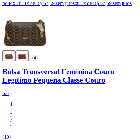
no Pix
Ou 1x de R$ 67,59 sem juros
ou
1
x de
R$ 67,59
sem juros
+4
Bolsa Transversal Feminina Couro
Legítimo Pequena Classe Couro
5.0
(10)