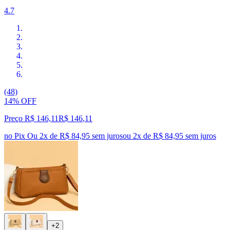
4.7
(48)
14% OFF
Preço R$ 146,11
R$
146
,
11
no Pix
Ou 2x de R$ 84,95 sem juros
ou
2
x de
R$ 84,95
sem juros
+2