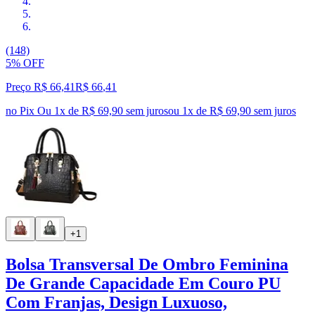
(148)
5% OFF
Preço R$ 66,41
R$
66
,
41
no Pix
Ou 1x de R$ 69,90 sem juros
ou
1
x de
R$ 69,90
sem juros
+1
Bolsa Transversal De Ombro Feminina
De Grande Capacidade Em Couro PU
Com Franjas, Design Luxuoso,