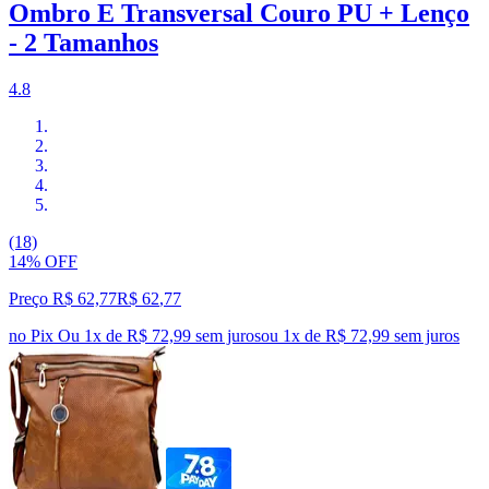
Ombro E Transversal Couro PU + Lenço
- 2 Tamanhos
4.8
(18)
14% OFF
Preço R$ 62,77
R$
62
,
77
no Pix
Ou 1x de R$ 72,99 sem juros
ou
1
x de
R$ 72,99
sem juros