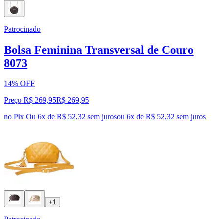
Patrocinado
Bolsa Feminina Transversal de Couro
8073
14% OFF
Preço R$ 269,95
R$
269
,
95
no Pix
Ou 6x de R$ 52,32 sem juros
ou
6
x de
R$ 52,32
sem juros
+1