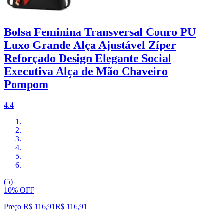
Bolsa Feminina Transversal Couro PU
Luxo Grande Alça Ajustável Zíper
Reforçado Design Elegante Social
Executiva Alça de Mão Chaveiro
Pompom
4.4
(5)
10% OFF
Preço R$ 116,91
R$
116
,
91