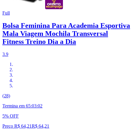
Full
Bolsa Feminina Para Academia Esportiva
Mala Viagem Mochila Transversal
Fitness Treino Dia a Dia
3.9
(28)
Termina em
65:03:01
5% OFF
Preço R$ 64,21
R$
64
,
21