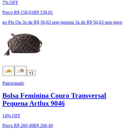
7% OFF
Preço R$ 158,01
R$
158
,
01
no Pix
Ou 3x de R$ 56,63 sem juros
ou
3
x de
R$ 56,63
sem juros
+1
Patrocinado
Bolsa Feminina Couro Transversal
Pequena Artlux 9046
14% OFF
Preço R$ 260,49
R$
260
,
49