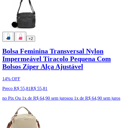
+2
Bolsa Feminina Transversal Nylon
Impermeável Tiracolo Pequena Com
Bolsos Zíper Alça Ajustável
14% OFF
Preço R$ 55,81
R$
55
,
81
no Pix
Ou 1x de R$ 64,90 sem juros
ou
1
x de
R$ 64,90
sem juros