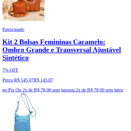
Patrocinado
Kit 2 Bolsas Femininas Caramelo:
Ombro Grande e Transversal Ajustável
Sintético
7% OFF
Preço R$ 145,07
R$
145
,
07
no Pix
Ou 2x de R$ 78,00 sem juros
ou
2
x de
R$ 78,00
sem juros