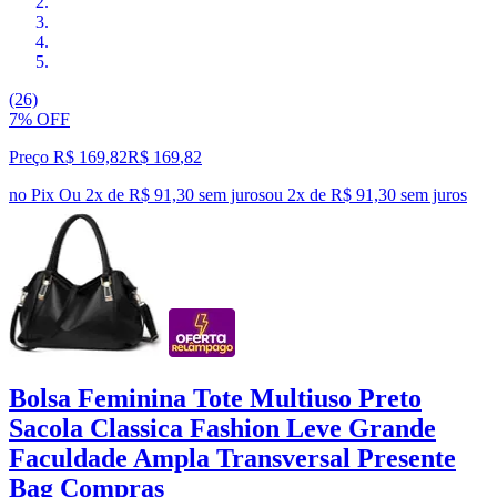
(26)
7% OFF
Preço R$ 169,82
R$
169
,
82
no Pix
Ou 2x de R$ 91,30 sem juros
ou
2
x de
R$ 91,30
sem juros
Bolsa Feminina Tote Multiuso Preto
Sacola Classica Fashion Leve Grande
Faculdade Ampla Transversal Presente
Bag Compras