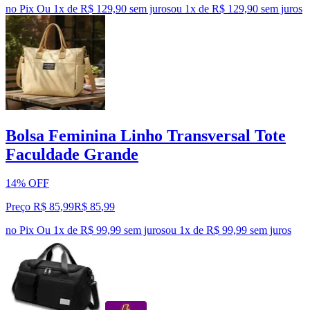
no Pix
Ou 1x de R$ 129,90 sem juros
ou
1
x de
R$ 129,90
sem juros
Bolsa Feminina Linho Transversal Tote
Faculdade Grande
14% OFF
Preço R$ 85,99
R$
85
,
99
no Pix
Ou 1x de R$ 99,99 sem juros
ou
1
x de
R$ 99,99
sem juros