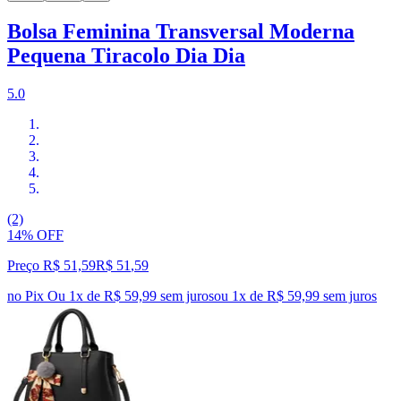
Bolsa Feminina Transversal Moderna
Pequena Tiracolo Dia Dia
5.0
(2)
14% OFF
Preço R$ 51,59
R$
51
,
59
no Pix
Ou 1x de R$ 59,99 sem juros
ou
1
x de
R$ 59,99
sem juros