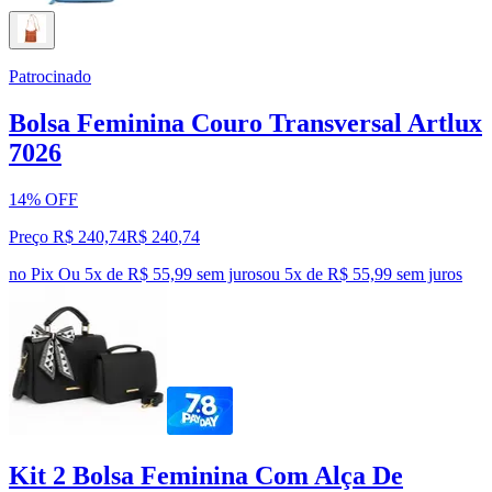
Patrocinado
Bolsa Feminina Couro Transversal Artlux
7026
14% OFF
Preço R$ 240,74
R$
240
,
74
no Pix
Ou 5x de R$ 55,99 sem juros
ou
5
x de
R$ 55,99
sem juros
Kit 2 Bolsa Feminina Com Alça De