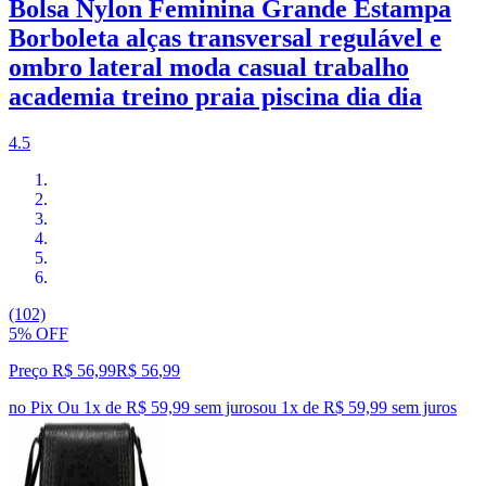
Bolsa Nylon Feminina Grande Estampa
Borboleta alças transversal regulável e
ombro lateral moda casual trabalho
academia treino praia piscina dia dia
4.5
(102)
5% OFF
Preço R$ 56,99
R$
56
,
99
no Pix
Ou 1x de R$ 59,99 sem juros
ou
1
x de
R$ 59,99
sem juros