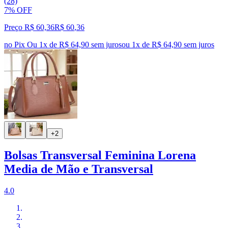
(28)
7% OFF
Preço R$ 60,36
R$
60
,
36
no Pix
Ou 1x de R$ 64,90 sem juros
ou
1
x de
R$ 64,90
sem juros
+2
Bolsas Transversal Feminina Lorena
Media de Mão e Transversal
4.0