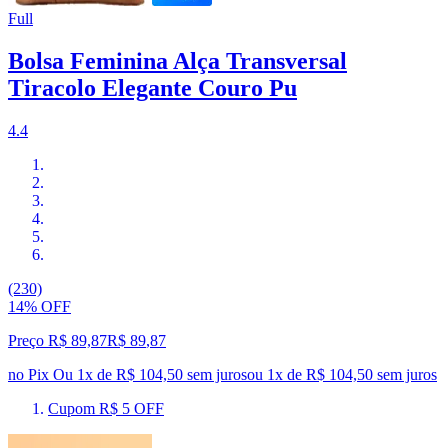
Full
Bolsa Feminina Alça Transversal
Tiracolo Elegante Couro Pu
4.4
(230)
14% OFF
Preço R$ 89,87
R$
89
,
87
no Pix
Ou 1x de R$ 104,50 sem juros
ou
1
x de
R$ 104,50
sem juros
Cupom R$ 5 OFF