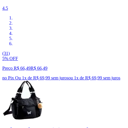
4.5
(31)
5% OFF
Preço R$ 66,49
R$
66
,
49
no Pix
Ou 1x de R$ 69,99 sem juros
ou
1
x de
R$ 69,99
sem juros