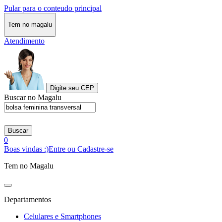
Pular para o conteudo principal
Tem no magalu
Atendimento
Digite seu CEP
Buscar no Magalu
Buscar
0
Boas vindas :)
Entre ou Cadastre-se
Tem no Magalu
Departamentos
Celulares e Smartphones