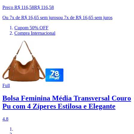
Preço R$ 116,58
R$
116
,
58
Ou 7x de R$ 16,65 sem juros
ou
7
x de
R$ 16,65
sem juros
Cupom 50% OFF
Compra Internacional
Full
Bolsa Feminina Média Transversal Couro
Pu com 4 Zíperes Estilosa e Elegante
4.8