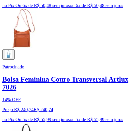
no Pix
Ou 6x de R$ 50,48 sem juros
ou
6
x de
R$ 50,48
sem juros
Patrocinado
Bolsa Feminina Couro Transversal Artlux
7026
14% OFF
Preço R$ 240,74
R$
240
,
74
no Pix
Ou 5x de R$ 55,99 sem juros
ou
5
x de
R$ 55,99
sem juros