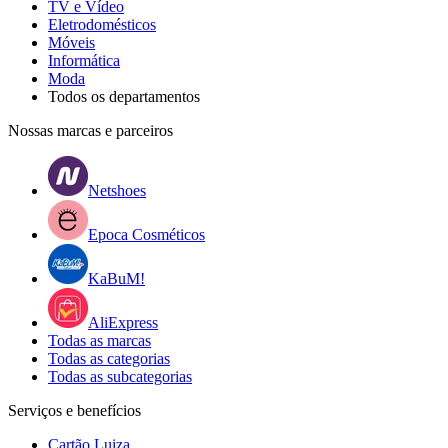
TV e Vídeo
Eletrodomésticos
Móveis
Informática
Moda
Todos os departamentos
Nossas marcas e parceiros
Netshoes
Epoca Cosméticos
KaBuM!
AliExpress
Todas as marcas
Todas as categorias
Todas as subcategorias
Serviços e benefícios
Cartão Luiza