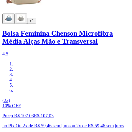
+1
Bolsa Feminina Chenson Microfibra
Média Alças Mão e Transversal
4.5
(22)
10% OFF
Preço R$ 107,03
R$
107
,
03
no Pix
Ou 2x de R$ 59,46 sem juros
ou
2
x de
R$ 59,46
sem juros