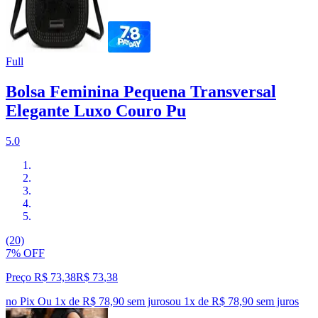
Full
Bolsa Feminina Pequena Transversal
Elegante Luxo Couro Pu
5.0
(20)
7% OFF
Preço R$ 73,38
R$
73
,
38
no Pix
Ou 1x de R$ 78,90 sem juros
ou
1
x de
R$ 78,90
sem juros