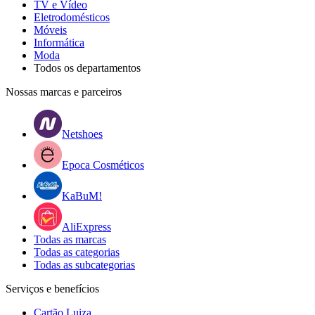
TV e Vídeo
Eletrodomésticos
Móveis
Informática
Moda
Todos os departamentos
Nossas marcas e parceiros
Netshoes
Epoca Cosméticos
KaBuM!
AliExpress
Todas as marcas
Todas as categorias
Todas as subcategorias
Serviços e benefícios
Cartão Luiza