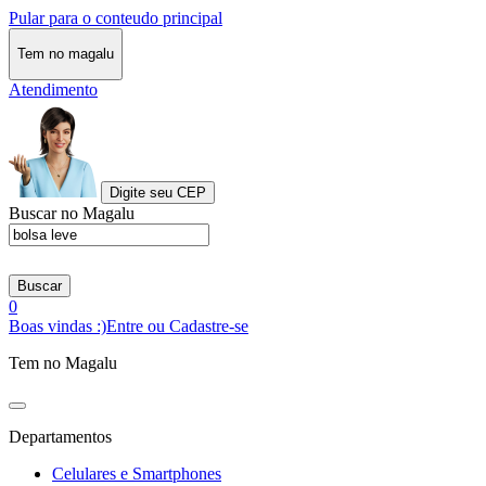
Pular para o conteudo principal
Tem no magalu
Atendimento
Digite seu CEP
Buscar no Magalu
Buscar
0
Boas vindas :)
Entre ou Cadastre-se
Tem no Magalu
Departamentos
Celulares e Smartphones