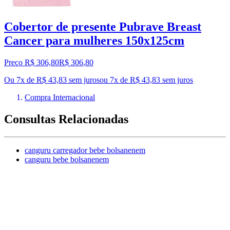
Cobertor de presente Pubrave Breast
Cancer para mulheres 150x125cm
Preço R$ 306,80
R$
306
,
80
Ou 7x de R$ 43,83 sem juros
ou
7
x de
R$ 43,83
sem juros
Compra Internacional
Consultas Relacionadas
canguru carregador bebe bolsanenem
canguru bebe bolsanenem