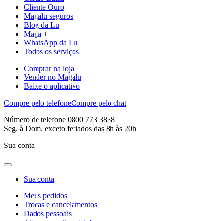
Cliente Ouro
Magalu seguros
Blog da Lu
Maga +
WhatsApp da Lu
Todos os serviços
Comprar na loja
Vender no Magalu
Baixe o aplicativo
Compre pelo telefone
Compre pelo chat
Número de telefone 0800 773 3838
Seg. à Dom. exceto feriados das 8h às 20h
Sua conta
Sua conta
Meus pedidos
Trocas e cancelamentos
Dados pessoais