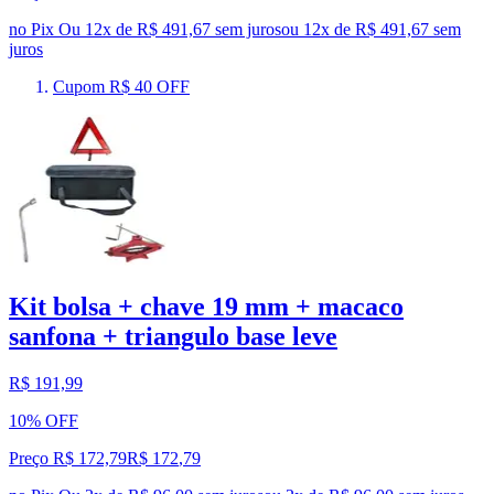
no Pix
Ou 12x de R$ 491,67 sem juros
ou
12
x de
R$ 491,67
sem
juros
Cupom R$ 40 OFF
Kit bolsa + chave 19 mm + macaco
sanfona + triangulo base leve
R$ 191,99
10% OFF
Preço R$ 172,79
R$
172
,
79