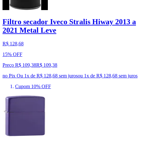
Filtro secador Iveco Stralis Hiway 2013 a
2021 Metal Leve
R$ 128,68
15% OFF
Preço R$ 109,38
R$
109
,
38
no Pix
Ou 1x de R$ 128,68 sem juros
ou
1
x de
R$ 128,68
sem juros
Cupom 10% OFF