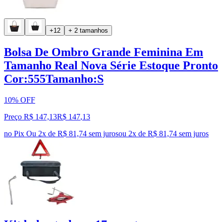
+12
+ 2 tamanhos
Bolsa De Ombro Grande Feminina Em
Tamanho Real Nova Série Estoque Pronto
Cor:555Tamanho:S
10% OFF
Preço R$ 147,13
R$
147
,
13
no Pix
Ou 2x de R$ 81,74 sem juros
ou
2
x de
R$ 81,74
sem juros