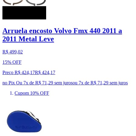
Arruela encosto Volvo Fmx 440 2011 a
2011 Metal Leve
R$ 499,02
15% OFF
Preço R$ 424,17
R$
424
,
17
no Pix
Ou 7x de R$ 71,29 sem juros
ou
7
x de
R$ 71,29
sem juros
Cupom 10% OFF