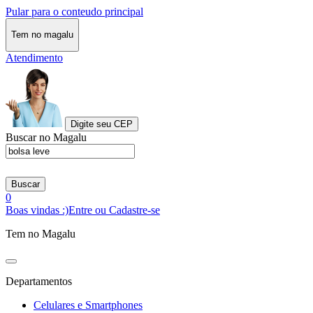
Pular para o conteudo principal
Tem no magalu
Atendimento
Digite seu CEP
Buscar no Magalu
Buscar
0
Boas vindas :)
Entre ou Cadastre-se
Tem no Magalu
Departamentos
Celulares e Smartphones