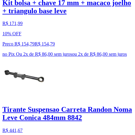
Kit bolsa + chave 17 mm + macaco joelho
+ triangulo base leve
R$ 171,99
10% OFF
Preço R$ 154,79
R$
154
,
79
no Pix
Ou 2x de R$ 86,00 sem juros
ou
2
x de
R$ 86,00
sem juros
Tirante Suspensao Carreta Randon Noma
Leve Conica 484mm 8842
R$ 441,67