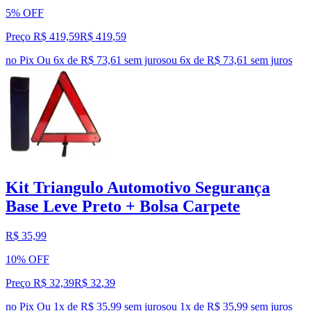
5% OFF
Preço R$ 419,59
R$
419
,
59
no Pix
Ou 6x de R$ 73,61 sem juros
ou
6
x de
R$ 73,61
sem juros
Kit Triangulo Automotivo Segurança
Base Leve Preto + Bolsa Carpete
R$ 35,99
10% OFF
Preço R$ 32,39
R$
32
,
39
no Pix
Ou 1x de R$ 35,99 sem juros
ou
1
x de
R$ 35,99
sem juros