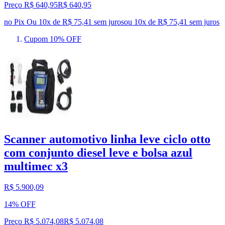
Preço R$ 640,95
R$
640
,
95
no Pix
Ou 10x de R$ 75,41 sem juros
ou
10
x de
R$ 75,41
sem juros
Cupom 10% OFF
Scanner automotivo linha leve ciclo otto
com conjunto diesel leve e bolsa azul
multimec x3
R$ 5.900,09
14% OFF
Preço R$ 5.074,08
R$
5.074
,
08