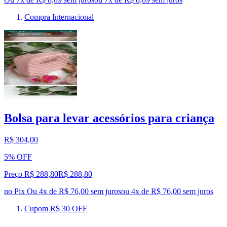
Compra Internacional
Bolsa para levar acessórios para criança
R$ 304,00
5% OFF
Preço R$ 288,80
R$
288
,
80
no Pix
Ou 4x de R$ 76,00 sem juros
ou
4
x de
R$ 76,00
sem juros
Cupom R$ 30 OFF