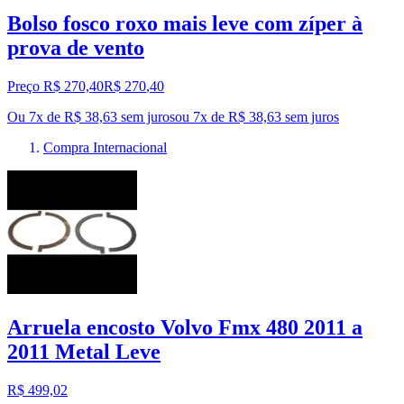
Bolso fosco roxo mais leve com zíper à
prova de vento
Preço R$ 270,40
R$
270
,
40
Ou 7x de R$ 38,63 sem juros
ou
7
x de
R$ 38,63
sem juros
Compra Internacional
Arruela encosto Volvo Fmx 480 2011 a
2011 Metal Leve
R$ 499,02