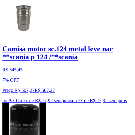
Camisa motor sc.124 metal leve nac
**scania p 124 /**scania
R$ 545,45
7% OFF
Preço R$ 507,27
R$
507
,
27
no Pix
Ou 7x de R$ 77,92 sem juros
ou
7
x de
R$ 77,92
sem juros