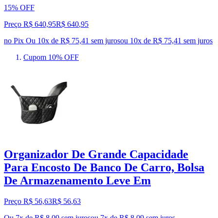
15% OFF
Preço R$ 640,95
R$
640
,
95
no Pix
Ou 10x de R$ 75,41 sem juros
ou
10
x de
R$ 75,41
sem juros
Cupom 10% OFF
Organizador De Grande Capacidade
Para Encosto De Banco De Carro, Bolsa
De Armazenamento Leve Em
Preço R$ 56,63
R$
56
,
63
Ou 7x de R$ 8,09 sem juros
ou
7
x de
R$ 8,09
sem juros