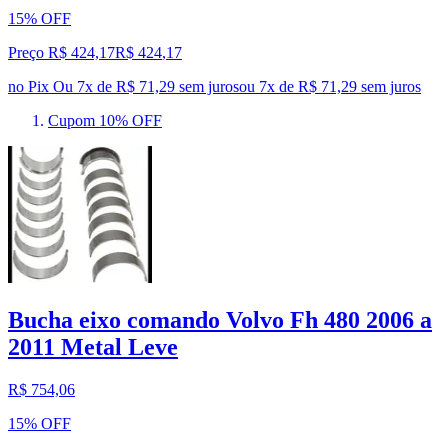
15% OFF
Preço R$ 424,17
R$
424
,
17
no Pix
Ou 7x de R$ 71,29 sem juros
ou
7
x de
R$ 71,29
sem juros
Cupom 10% OFF
Bucha eixo comando Volvo Fh 480 2006 a
2011 Metal Leve
R$ 754,06
15% OFF