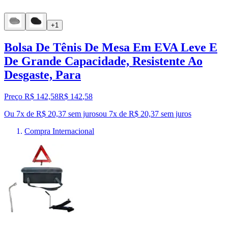
+1
Bolsa De Tênis De Mesa Em EVA Leve E
De Grande Capacidade, Resistente Ao
Desgaste, Para
Preço R$ 142,58
R$
142
,
58
Ou 7x de R$ 20,37 sem juros
ou
7
x de
R$ 20,37
sem juros
Compra Internacional