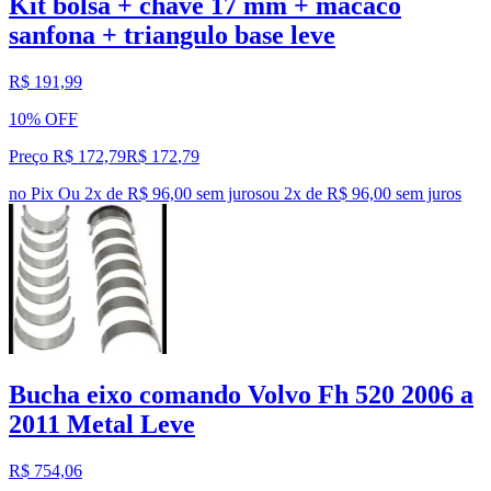
Kit bolsa + chave 17 mm + macaco
sanfona + triangulo base leve
R$ 191,99
10% OFF
Preço R$ 172,79
R$
172
,
79
no Pix
Ou 2x de R$ 96,00 sem juros
ou
2
x de
R$ 96,00
sem juros
Bucha eixo comando Volvo Fh 520 2006 a
2011 Metal Leve
R$ 754,06