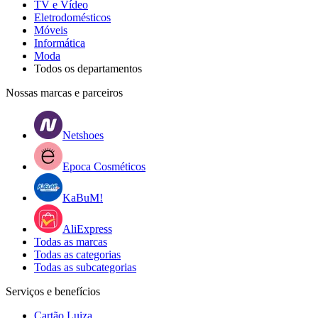
TV e Vídeo
Eletrodomésticos
Móveis
Informática
Moda
Todos os departamentos
Nossas marcas e parceiros
Netshoes
Epoca Cosméticos
KaBuM!
AliExpress
Todas as marcas
Todas as categorias
Todas as subcategorias
Serviços e benefícios
Cartão Luiza