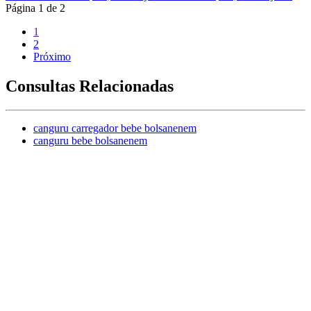
Página
1
de
2
1
2
Próximo
Consultas Relacionadas
canguru carregador bebe bolsanenem
canguru bebe bolsanenem