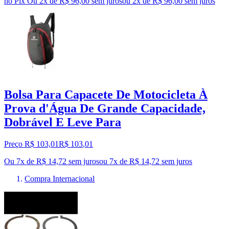
no Pix
Ou 2x de R$ 96,00 sem juros
ou
2
x de
R$ 96,00
sem juros
Bolsa Para Capacete De Motocicleta À
Prova d'Água De Grande Capacidade,
Dobrável E Leve Para
Preço R$ 103,01
R$
103
,
01
Ou 7x de R$ 14,72 sem juros
ou
7
x de
R$ 14,72
sem juros
Compra Internacional