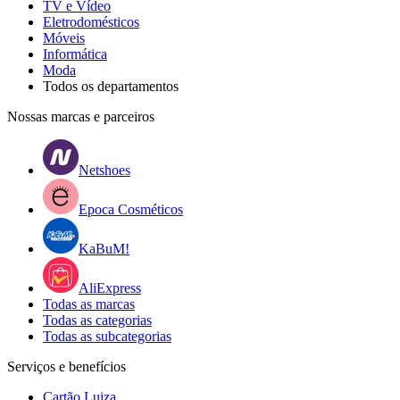
TV e Vídeo
Eletrodomésticos
Móveis
Informática
Moda
Todos os departamentos
Nossas marcas e parceiros
Netshoes
Epoca Cosméticos
KaBuM!
AliExpress
Todas as marcas
Todas as categorias
Todas as subcategorias
Serviços e benefícios
Cartão Luiza