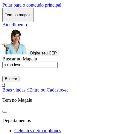
Pular para o conteudo principal
Tem no magalu
Atendimento
Digite seu CEP
Buscar no Magalu
Buscar
0
Boas vindas :)
Entre ou Cadastre-se
Tem no Magalu
Departamentos
Celulares e Smartphones