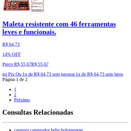
Maleta resistente com 46 ferramentas
leves e funcionais.
R$ 64,73
14% OFF
Preço R$ 55,67
R$
55
,
67
no Pix
Ou 1x de R$ 64,73 sem juros
ou
1
x de
R$ 64,73
sem juros
Página
1
de
2
1
2
Próximo
Consultas Relacionadas
canguru carregador bebe bolsanenem