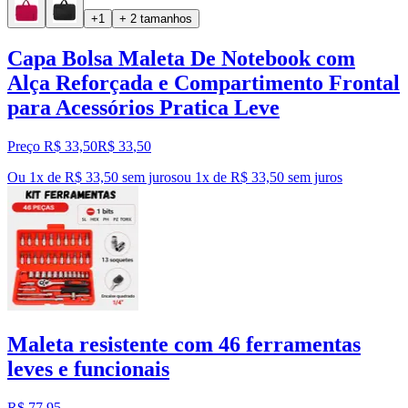
+1
+ 2 tamanhos
Capa Bolsa Maleta De Notebook com
Alça Reforçada e Compartimento Frontal
para Acessórios Pratica Leve
Preço R$ 33,50
R$
33
,
50
Ou 1x de R$ 33,50 sem juros
ou
1
x de
R$ 33,50
sem juros
Maleta resistente com 46 ferramentas
leves e funcionais
R$ 77,95