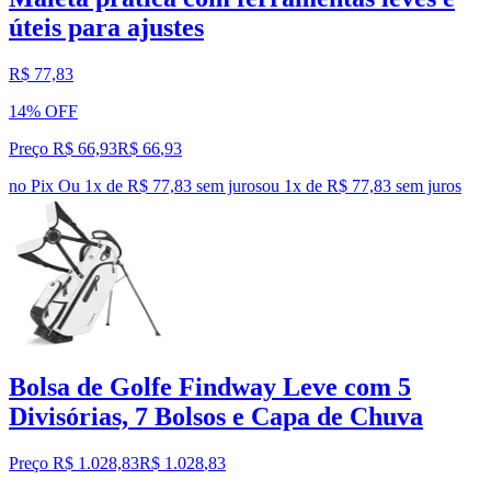
úteis para ajustes
R$ 77,83
14% OFF
Preço R$ 66,93
R$
66
,
93
no Pix
Ou 1x de R$ 77,83 sem juros
ou
1
x de
R$ 77,83
sem juros
Bolsa de Golfe Findway Leve com 5
Divisórias, 7 Bolsos e Capa de Chuva
Preço R$ 1.028,83
R$
1.028
,
83