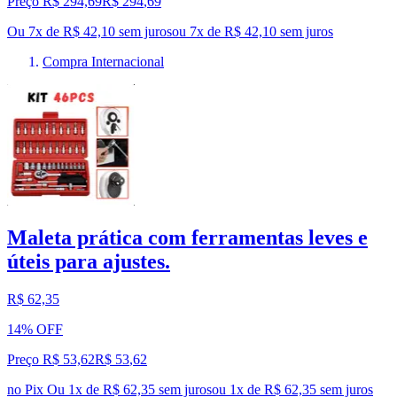
Preço R$ 294,69
R$
294
,
69
Ou 7x de R$ 42,10 sem juros
ou
7
x de
R$ 42,10
sem juros
Compra Internacional
Maleta prática com ferramentas leves e
úteis para ajustes.
R$ 62,35
14% OFF
Preço R$ 53,62
R$
53
,
62
no Pix
Ou 1x de R$ 62,35 sem juros
ou
1
x de
R$ 62,35
sem juros