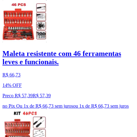
Maleta resistente com 46 ferramentas
leves e funcionais.
R$ 66,73
14% OFF
Preço R$ 57,39
R$
57
,
39
no Pix
Ou 1x de R$ 66,73 sem juros
ou
1
x de
R$ 66,73
sem juros