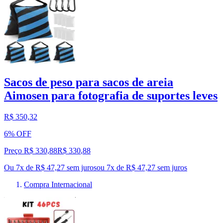
Sacos de peso para sacos de areia
Aimosen para fotografia de suportes leves
R$ 350,32
6% OFF
Preço R$ 330,88
R$
330
,
88
Ou 7x de R$ 47,27 sem juros
ou
7
x de
R$ 47,27
sem juros
Compra Internacional