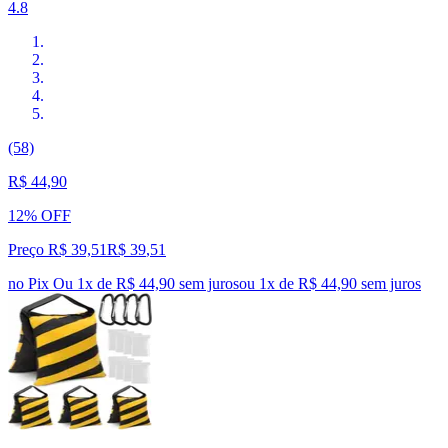
4.8
(58)
R$ 44,90
12% OFF
Preço R$ 39,51
R$
39
,
51
no Pix
Ou 1x de R$ 44,90 sem juros
ou
1
x de
R$ 44,90
sem juros