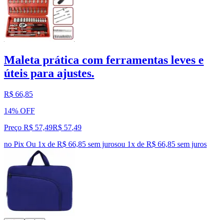
Maleta prática com ferramentas leves e
úteis para ajustes.
R$ 66,85
14% OFF
Preço R$ 57,49
R$
57
,
49
no Pix
Ou 1x de R$ 66,85 sem juros
ou
1
x de
R$ 66,85
sem juros