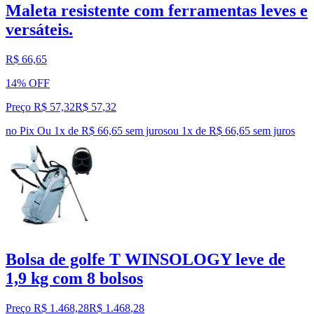
Maleta resistente com ferramentas leves e
versáteis.
R$ 66,65
14% OFF
Preço R$ 57,32
R$
57
,
32
no Pix
Ou 1x de R$ 66,65 sem juros
ou
1
x de
R$ 66,65
sem juros
Bolsa de golfe T WINSOLOGY leve de
1,9 kg com 8 bolsos
Preço R$ 1.468,28
R$
1.468
,
28