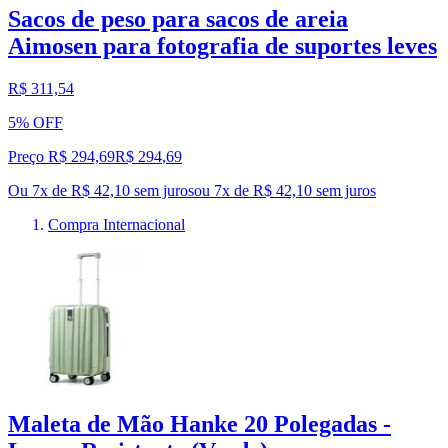
Sacos de peso para sacos de areia
Aimosen para fotografia de suportes leves
R$ 311,54
5% OFF
Preço R$ 294,69
R$
294
,
69
Ou 7x de R$ 42,10 sem juros
ou
7
x de
R$ 42,10
sem juros
Compra Internacional
Maleta de Mão Hanke 20 Polegadas -