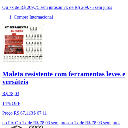
Ou 7x de R$ 209,75 sem juros
ou
7
x de
R$ 209,75
sem juros
Compra Internacional
Maleta resistente com ferramentas leves e
versáteis
R$ 78,03
14% OFF
Preço R$ 67,11
R$
67
,
11
no Pix
Ou 1x de R$ 78,03 sem juros
ou
1
x de
R$ 78,03
sem juros