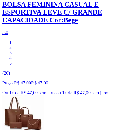
BOLSA FEMININA CASUAL E
ESPORTIVA LEVE C/ GRANDE
CAPACIDADE Cor:Bege
3.0
(26)
Preço R$ 47,00
R$
47
,
00
Ou 1x de R$ 47,00 sem juros
ou
1
x de
R$ 47,00
sem juros