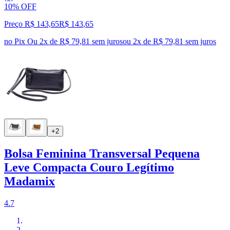
10% OFF
Preço R$ 143,65
R$
143
,
65
no Pix
Ou 2x de R$ 79,81 sem juros
ou
2
x de
R$ 79,81
sem juros
+2
Bolsa Feminina Transversal Pequena
Leve Compacta Couro Legítimo
Madamix
4.7