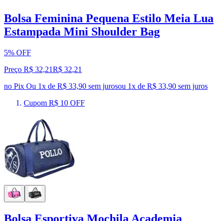
Bolsa Feminina Pequena Estilo Meia Lua
Estampada Mini Shoulder Bag
5% OFF
Preço R$ 32,21
R$
32
,
21
no Pix
Ou 1x de R$ 33,90 sem juros
ou
1
x de
R$ 33,90
sem juros
Cupom R$ 10 OFF
Bolsa Esportiva Mochila Academia