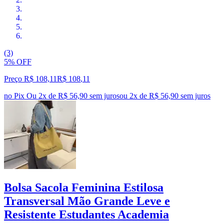
(3)
5% OFF
Preço R$ 108,11
R$
108
,
11
no Pix
Ou 2x de R$ 56,90 sem juros
ou
2
x de
R$ 56,90
sem juros
Bolsa Sacola Feminina Estilosa
Transversal Mão Grande Leve e
Resistente Estudantes Academia