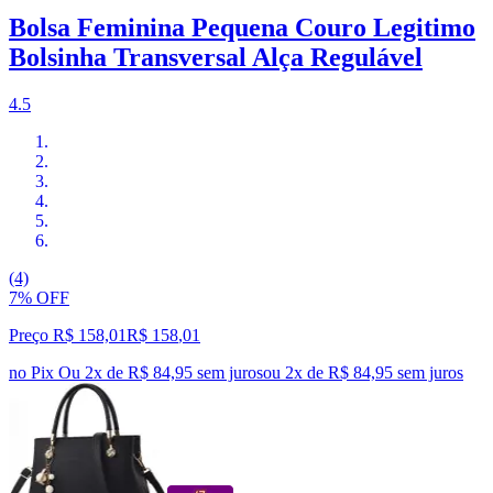
Bolsa Feminina Pequena Couro Legitimo
Bolsinha Transversal Alça Regulável
4.5
(4)
7% OFF
Preço R$ 158,01
R$
158
,
01
no Pix
Ou 2x de R$ 84,95 sem juros
ou
2
x de
R$ 84,95
sem juros