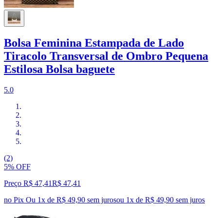
Bolsa Feminina Estampada de Lado
Tiracolo Transversal de Ombro Pequena
Estilosa Bolsa baguete
5.0
(2)
5% OFF
Preço R$ 47,41
R$
47
,
41
no Pix
Ou 1x de R$ 49,90 sem juros
ou
1
x de
R$ 49,90
sem juros