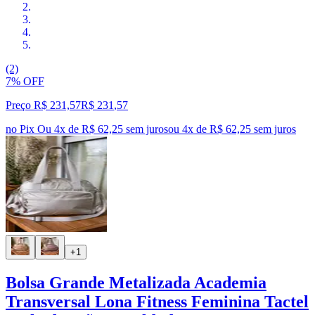
(2)
7% OFF
Preço R$ 231,57
R$
231
,
57
no Pix
Ou 4x de R$ 62,25 sem juros
ou
4
x de
R$ 62,25
sem juros
+1
Bolsa Grande Metalizada Academia
Transversal Lona Fitness Feminina Tactel