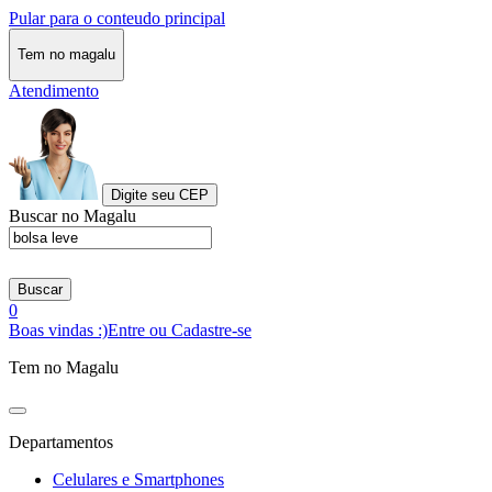
Pular para o conteudo principal
Tem no magalu
Atendimento
Digite seu CEP
Buscar no Magalu
Buscar
0
Boas vindas :)
Entre ou Cadastre-se
Tem no Magalu
Departamentos
Celulares e Smartphones