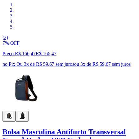
(2)
7% OFF
Preço R$ 166,47
R$
166
,
47
no Pix
Ou 3x de R$ 59,67 sem juros
ou
3
x de
R$ 59,67
sem juros
Bolsa Masculina Antifurto Transversal