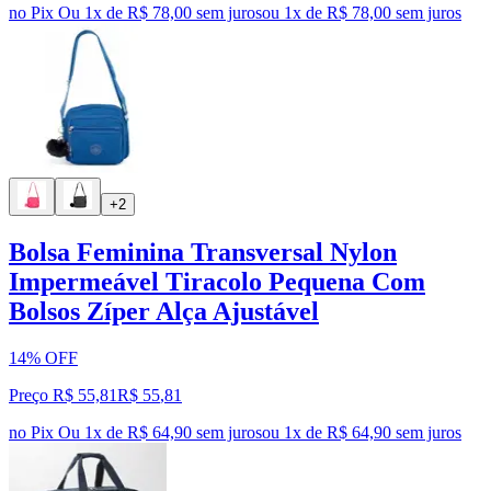
no Pix
Ou 1x de R$ 78,00 sem juros
ou
1
x de
R$ 78,00
sem juros
+2
Bolsa Feminina Transversal Nylon
Impermeável Tiracolo Pequena Com
Bolsos Zíper Alça Ajustável
14% OFF
Preço R$ 55,81
R$
55
,
81
no Pix
Ou 1x de R$ 64,90 sem juros
ou
1
x de
R$ 64,90
sem juros