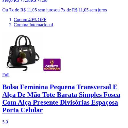
Preço R$ 77,38
R$
77
,
38
Ou 7x de R$ 11,05 sem juros
ou
7
x de
R$ 11,05
sem juros
Cupom 40% OFF
Compra Internacional
Full
Bolsa Feminina Pequena Transversal E
Alça De Mão Tote Barata Simples Fosca
Com Alça Presente Divisórias Espaçosa
Porta Celular
5.0