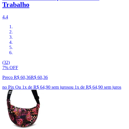
Trabalho
4.4
(32)
7% OFF
Preço R$ 60,36
R$
60
,
36
no Pix
Ou 1x de R$ 64,90 sem juros
ou
1
x de
R$ 64,90
sem juros