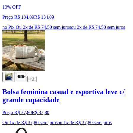
10% OFF
Preço R$ 134,09
R$
134
,
09
no Pix
Ou 2x de R$ 74,50 sem juros
ou
2
x de
R$ 74,50
sem juros
+1
Bolsa feminina casual e esportiva leve c/
grande capacidade
Preço R$ 37,80
R$
37
,
80
Ou 1x de R$ 37,80 sem juros
ou
1
x de
R$ 37,80
sem juros