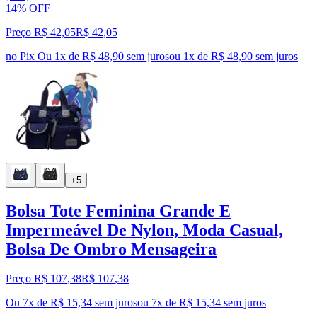
14% OFF
Preço R$ 42,05
R$
42
,
05
no Pix
Ou 1x de R$ 48,90 sem juros
ou
1
x de
R$ 48,90
sem juros
+5
Bolsa Tote Feminina Grande E
Impermeável De Nylon, Moda Casual,
Bolsa De Ombro Mensageira
Preço R$ 107,38
R$
107
,
38
Ou 7x de R$ 15,34 sem juros
ou
7
x de
R$ 15,34
sem juros