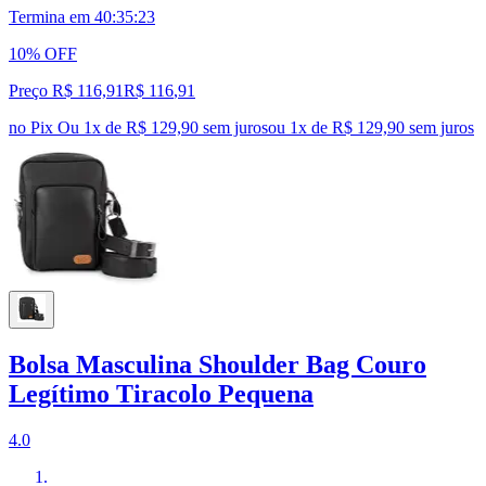
Termina em
40:35:22
10% OFF
Preço R$ 116,91
R$
116
,
91
no Pix
Ou 1x de R$ 129,90 sem juros
ou
1
x de
R$ 129,90
sem juros
Bolsa Masculina Shoulder Bag Couro
Legítimo Tiracolo Pequena
4.0