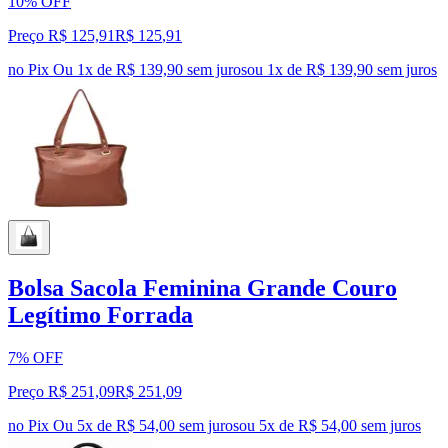
10% OFF
Preço R$ 125,91
R$
125
,
91
no Pix
Ou 1x de R$ 139,90 sem juros
ou
1
x de
R$ 139,90
sem juros
Bolsa Sacola Feminina Grande Couro
Legítimo Forrada
7% OFF
Preço R$ 251,09
R$
251
,
09
no Pix
Ou 5x de R$ 54,00 sem juros
ou
5
x de
R$ 54,00
sem juros