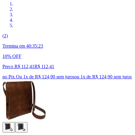
(2)
Termina em
40:35:22
10% OFF
Preço R$ 112,41
R$
112
,
41
no Pix
Ou 1x de R$ 124,90 sem juros
ou
1
x de
R$ 124,90
sem juros