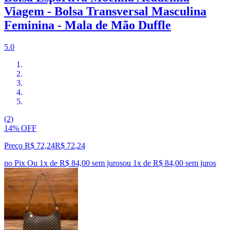
Viagem - Bolsa Transversal Masculina
Feminina - Mala de Mão Duffle
5.0
(2)
14% OFF
Preço R$ 72,24
R$
72
,
24
no Pix
Ou 1x de R$ 84,00 sem juros
ou
1
x de
R$ 84,00
sem juros