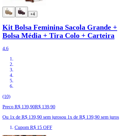
+4
Kit Bolsa Feminina Sacola Grande +
Bolsa Média + Tira Colo + Carteira
4.6
(10)
Preço R$ 139,90
R$
139
,
90
Ou 1x de R$ 139,90 sem juros
ou
1
x de
R$ 139,90
sem juros
Cupom R$ 15 OFF