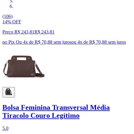
(106)
14% OFF
Preço R$ 243,81
R$
243
,
81
no Pix
Ou 4x de R$ 70,88 sem juros
ou
4
x de
R$ 70,88
sem juros
Bolsa Feminina Transversal Média
Tiracolo Couro Legítimo
5.0