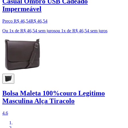
Casual Ombro USB Cadeado
Impermeável
Preço R$ 46,54
R$
46
,
54
Ou 1x de R$ 46,54 sem juros
ou
1
x de
R$ 46,54
sem juros
Bolsa Maleta 100%couro Legitimo
Masculina Alça Tiracolo
4.6