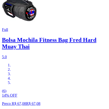
Full
Bolsa Mochila Fitness Bag Fred Hard
Muay Thai
5.0
(6)
14% OFF
Preço R$ 67,08
R$
67
,
08