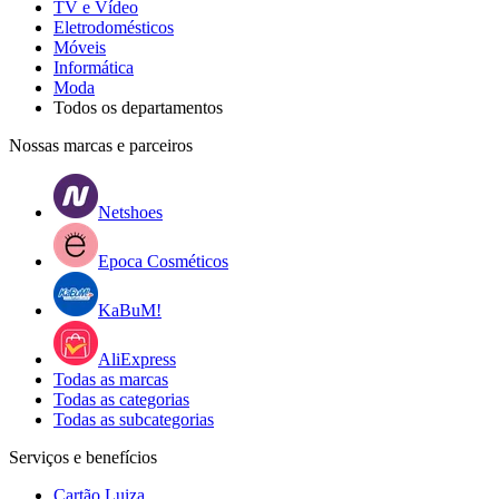
TV e Vídeo
Eletrodomésticos
Móveis
Informática
Moda
Todos os departamentos
Nossas marcas e parceiros
Netshoes
Epoca Cosméticos
KaBuM!
AliExpress
Todas as marcas
Todas as categorias
Todas as subcategorias
Serviços e benefícios
Cartão Luiza