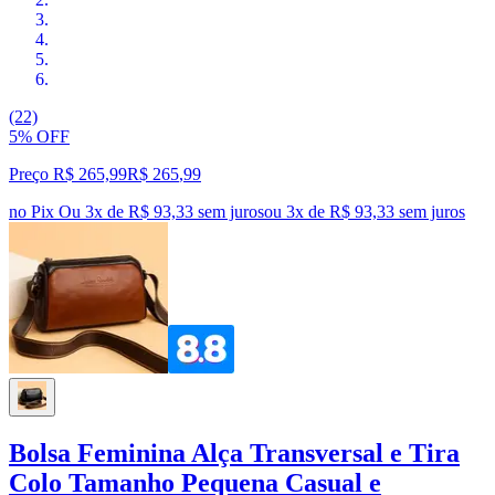
(22)
5% OFF
Preço R$ 265,99
R$
265
,
99
no Pix
Ou 3x de R$ 93,33 sem juros
ou
3
x de
R$ 93,33
sem juros
Bolsa Feminina Alça Transversal e Tira
Colo Tamanho Pequena Casual e