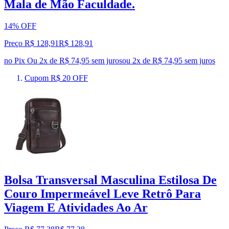
Mala de Mão Faculdade.
14% OFF
Preço R$ 128,91
R$
128
,
91
no Pix
Ou 2x de R$ 74,95 sem juros
ou
2
x de
R$ 74,95
sem juros
Cupom R$ 20 OFF
Bolsa Transversal Masculina Estilosa De
Couro Impermeável Leve Retrô Para
Viagem E Atividades Ao Ar