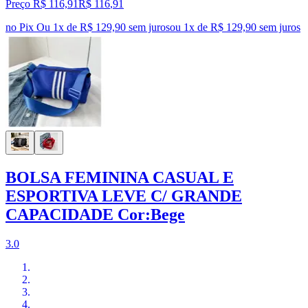
Preço R$ 116,91
R$
116
,
91
no Pix
Ou 1x de R$ 129,90 sem juros
ou
1
x de
R$ 129,90
sem juros
BOLSA FEMININA CASUAL E
ESPORTIVA LEVE C/ GRANDE
CAPACIDADE Cor:Bege
3.0