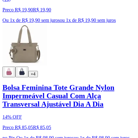
Preço R$ 19,90
R$
19
,
90
Ou 1x de R$ 19,90 sem juros
ou
1
x de
R$ 19,90
sem juros
+4
Bolsa Feminina Tote Grande Nylon
Impermeável Casual Com Alça
Transversal Ajustável Dia A Dia
14% OFF
Preço R$ 85,05
R$
85
,
05
no Pix
Ou 1x de R$ 98,90 sem juros
ou
1
x de
R$ 98,90
sem juros