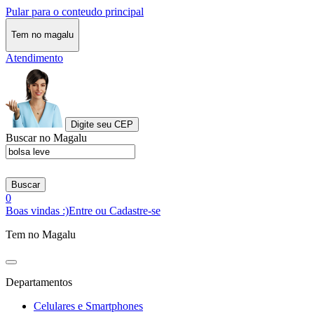
Pular para o conteudo principal
Tem no magalu
Atendimento
Digite seu CEP
Buscar no Magalu
Buscar
0
Boas vindas :)
Entre ou Cadastre-se
Tem no Magalu
Departamentos
Celulares e Smartphones