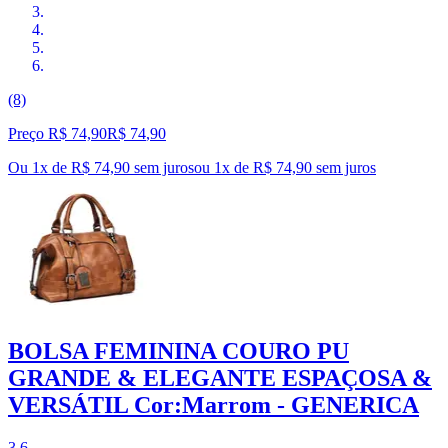
(8)
Preço R$ 74,90
R$
74
,
90
Ou 1x de R$ 74,90 sem juros
ou
1
x de
R$ 74,90
sem juros
BOLSA FEMININA COURO PU
GRANDE & ELEGANTE ESPAÇOSA &
VERSÁTIL Cor:Marrom - GENERICA
3.6