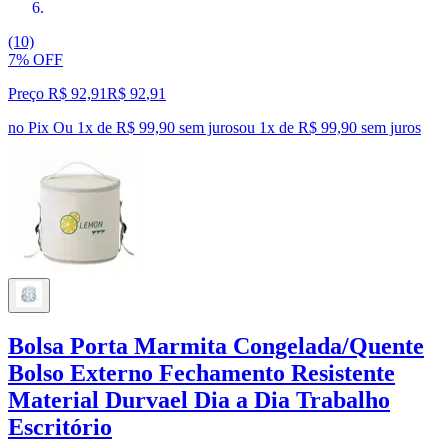
(10)
7% OFF
Preço R$ 92,91
R$
92
,
91
no Pix
Ou 1x de R$ 99,90 sem juros
ou
1
x de
R$ 99,90
sem juros
Bolsa Porta Marmita Congelada/Quente
Bolso Externo Fechamento Resistente
Material Durvael Dia a Dia Trabalho
Escritório