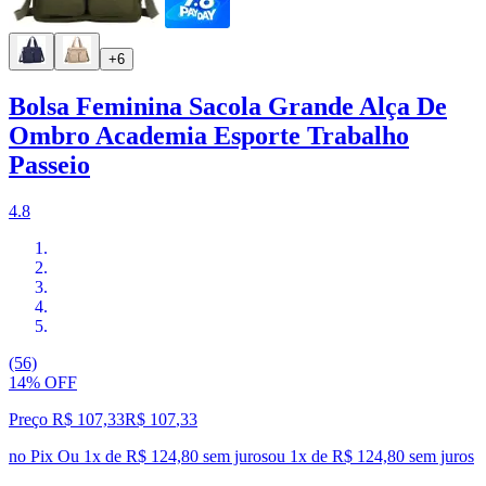
+6
Bolsa Feminina Sacola Grande Alça De
Ombro Academia Esporte Trabalho
Passeio
4.8
(56)
14% OFF
Preço R$ 107,33
R$
107
,
33
no Pix
Ou 1x de R$ 124,80 sem juros
ou
1
x de
R$ 124,80
sem juros