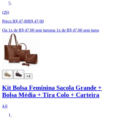
(26)
Preço R$ 47,00
R$
47
,
00
Ou 1x de R$ 47,00 sem juros
ou
1
x de
R$ 47,00
sem juros
+4
Kit Bolsa Feminina Sacola Grande +
Bolsa Média + Tira Colo + Carteira
4.6