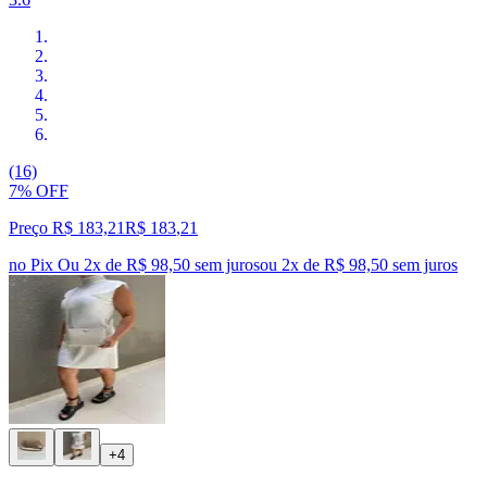
(16)
7% OFF
Preço R$ 183,21
R$
183
,
21
no Pix
Ou 2x de R$ 98,50 sem juros
ou
2
x de
R$ 98,50
sem juros
+4