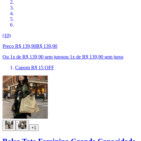
(10)
Preço R$ 139,90
R$
139
,
90
Ou 1x de R$ 139,90 sem juros
ou
1
x de
R$ 139,90
sem juros
Cupom R$ 15 OFF
+1