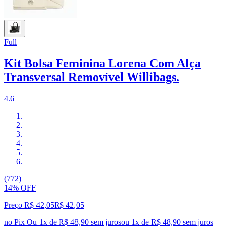
Full
Kit Bolsa Feminina Lorena Com Alça
Transversal Removível Willibags.
4.6
(772)
14% OFF
Preço R$ 42,05
R$
42
,
05
no Pix
Ou 1x de R$ 48,90 sem juros
ou
1
x de
R$ 48,90
sem juros