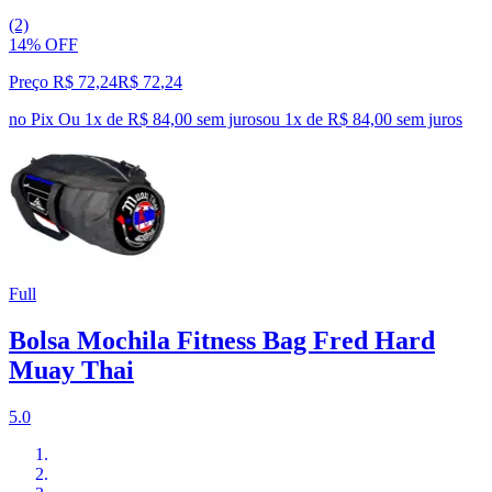
(2)
14% OFF
Preço R$ 72,24
R$
72
,
24
no Pix
Ou 1x de R$ 84,00 sem juros
ou
1
x de
R$ 84,00
sem juros
Full
Bolsa Mochila Fitness Bag Fred Hard
Muay Thai
5.0