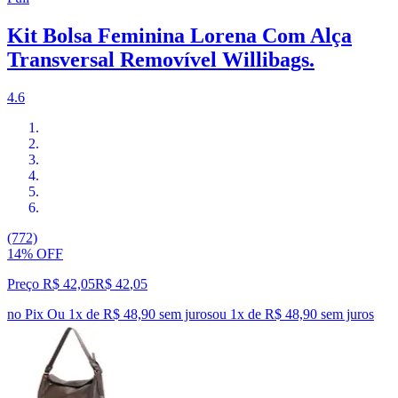
Kit Bolsa Feminina Lorena Com Alça
Transversal Removível Willibags.
4.6
(772)
14% OFF
Preço R$ 42,05
R$
42
,
05
no Pix
Ou 1x de R$ 48,90 sem juros
ou
1
x de
R$ 48,90
sem juros