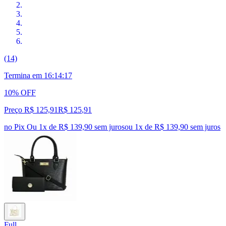
(14)
Termina em
16:14:16
10% OFF
Preço R$ 125,91
R$
125
,
91
no Pix
Ou 1x de R$ 139,90 sem juros
ou
1
x de
R$ 139,90
sem juros
Full