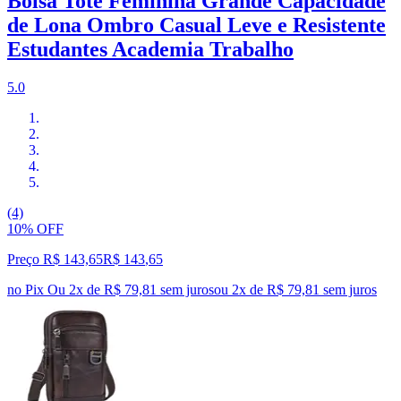
Bolsa Tote Feminina Grande Capacidade
de Lona Ombro Casual Leve e Resistente
Estudantes Academia Trabalho
5.0
(4)
10% OFF
Preço R$ 143,65
R$
143
,
65
no Pix
Ou 2x de R$ 79,81 sem juros
ou
2
x de
R$ 79,81
sem juros