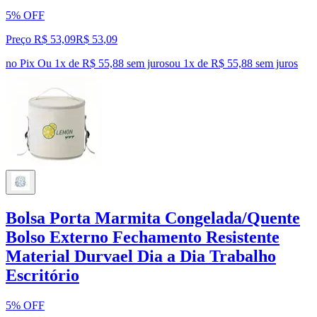
5% OFF
Preço R$ 53,09
R$
53
,
09
no Pix
Ou 1x de R$ 55,88 sem juros
ou
1
x de
R$ 55,88
sem juros
Bolsa Porta Marmita Congelada/Quente
Bolso Externo Fechamento Resistente
Material Durvael Dia a Dia Trabalho
Escritório
5% OFF