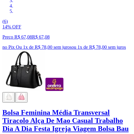
(6)
14% OFF
Preço R$ 67,08
R$
67
,
08
no Pix
Ou 1x de R$ 78,00 sem juros
ou
1
x de
R$ 78,00
sem juros
Bolsa Feminina Média Transversal
Tiracolo Alça De Mao Casual Trabalho
Dia A Dia Festa Igreja Viagem Bolsa Bau