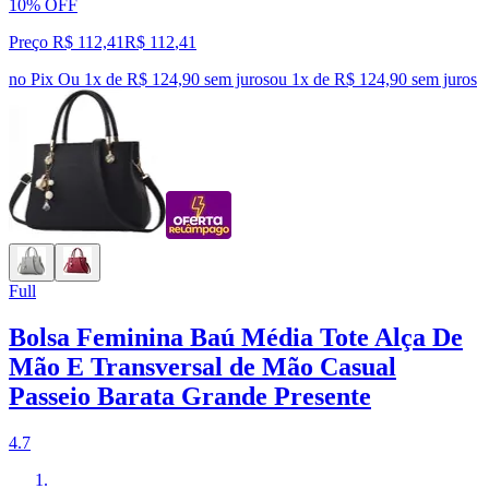
10% OFF
Preço R$ 112,41
R$
112
,
41
no Pix
Ou 1x de R$ 124,90 sem juros
ou
1
x de
R$ 124,90
sem juros
Full
Bolsa Feminina Baú Média Tote Alça De
Mão E Transversal de Mão Casual
Passeio Barata Grande Presente
4.7