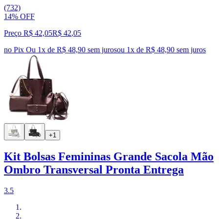
(732)
14% OFF
Preço R$ 42,05
R$
42
,
05
no Pix
Ou 1x de R$ 48,90 sem juros
ou
1
x de
R$ 48,90
sem juros
+1
Kit Bolsas Femininas Grande Sacola Mão
Ombro Transversal Pronta Entrega
3.5