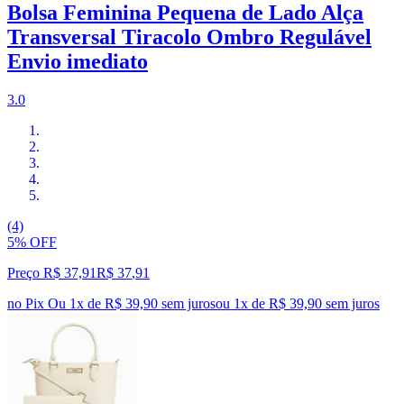
Bolsa Feminina Pequena de Lado Alça
Transversal Tiracolo Ombro Regulável
Envio imediato
3.0
(4)
5% OFF
Preço R$ 37,91
R$
37
,
91
no Pix
Ou 1x de R$ 39,90 sem juros
ou
1
x de
R$ 39,90
sem juros