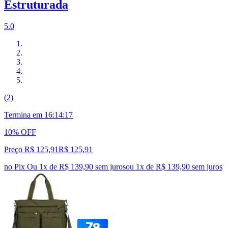
Estruturada
5.0
(2)
Termina em
16:14:16
10% OFF
Preço R$ 125,91
R$
125
,
91
no Pix
Ou 1x de R$ 139,90 sem juros
ou
1
x de
R$ 139,90
sem juros