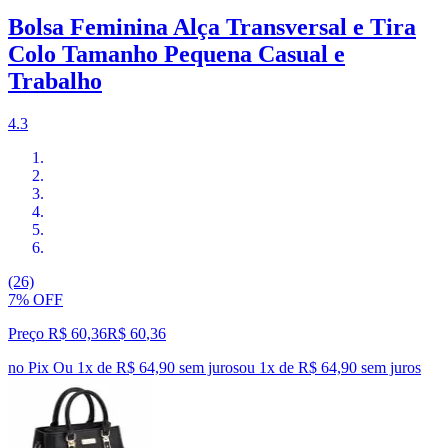
Bolsa Feminina Alça Transversal e Tira
Colo Tamanho Pequena Casual e
Trabalho
4.3
(26)
7% OFF
Preço R$ 60,36
R$
60
,
36
no Pix
Ou 1x de R$ 64,90 sem juros
ou
1
x de
R$ 64,90
sem juros