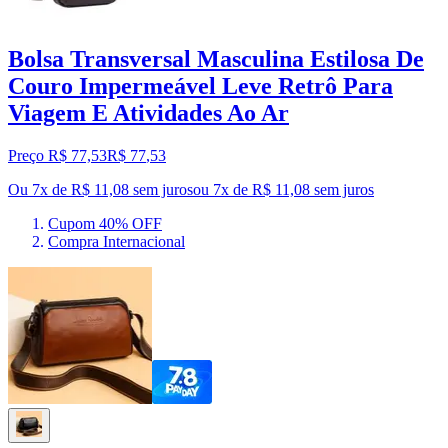
Bolsa Transversal Masculina Estilosa De
Couro Impermeável Leve Retrô Para
Viagem E Atividades Ao Ar
Preço R$ 77,53
R$
77
,
53
Ou 7x de R$ 11,08 sem juros
ou
7
x de
R$ 11,08
sem juros
Cupom 40% OFF
Compra Internacional