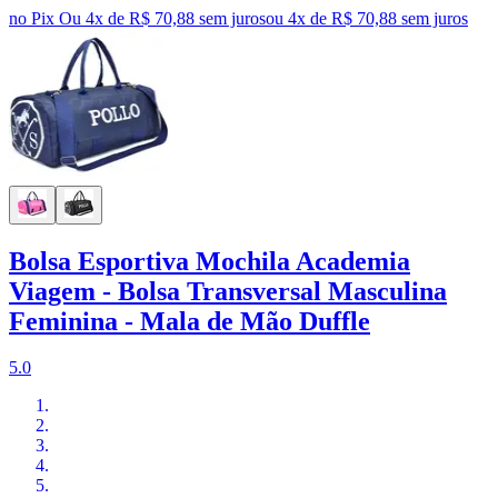
no Pix
Ou 4x de R$ 70,88 sem juros
ou
4
x de
R$ 70,88
sem juros
Bolsa Esportiva Mochila Academia
Viagem - Bolsa Transversal Masculina
Feminina - Mala de Mão Duffle
5.0