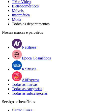
TV e Vídeo
Eletrodomésticos
Móveis
Informática
Moda
Todos os departamentos
Nossas marcas e parceiros
Netshoes
Epoca Cosméticos
KaBuM!
AliExpress
Todas as marcas
Todas as categorias
Todas as subcategorias
Serviços e benefícios
Cartão Luiza